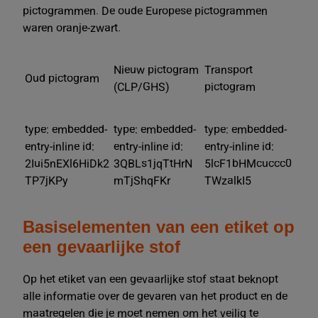
pictogrammen. De oude Europese pictogrammen
waren oranje-zwart.
Nieuw pictogram
Transport
Oud pictogram
(CLP/GHS)
pictogram
type: embedded-
type: embedded-
type: embedded-
entry-inline id:
entry-inline id:
entry-inline id:
2Iui5nEXl6HiDk2
3QBLs1jqTtHrN
5lcF1bHMcuccc0
TP7jKPy
mTjShqFKr
TWzalkI5
Basiselementen van een etiket op
een gevaarlijke stof
Op het etiket van een gevaarlijke stof staat beknopt
alle informatie over de gevaren van het product en de
maatregelen die je moet nemen om het veilig te