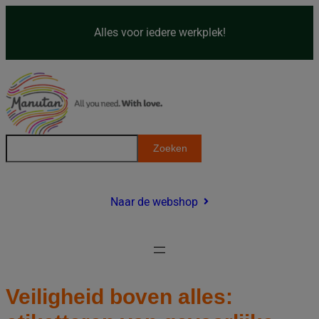
Skip
to
Alles voor iedere werkplek!
content
S
Zoeken
e
a
r
Naar de webshop
c
h
Veiligheid boven alles: