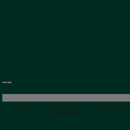
Kantoor
Magazijn en
Gereedschap
werkplaats