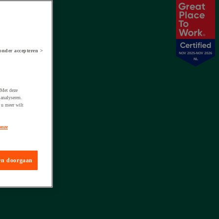
onder accepteren >
NOV 2025-NOV 2026
gen
NL
 Met deze
analyseren.
 u meer wilt
onze
en doorgaan