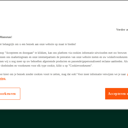
Verder z
t artikel is in je winkelwagen geplaatst
Toegevoegd aan winkelwa
 Manutan!
et belangrijk om u een bezoek aan onze website op maat te bieden!
nop "Accepteren en doorgaan" te klikken, kan ons platform via cookies informatie uitwisselen met uw browser.
nnen ons marketingteam en onze internetpartners de prestaties van onze website meten en uw winkelvoorkeuren 
nen wij u nog meer op uw behoeften afgestemde producten en passende/gepersonaliseerd reclame aanbieden. Als
 doeleinden en voorkeuren voor elk type cookie, klikt u op "Cookievoorkeuren".
oor kiest om je bezoek zonder cookies voort te zetten, mag dat ook! Voor meer informatie verwijzen we je naar
ring.
oorkeuren
Accepteren 