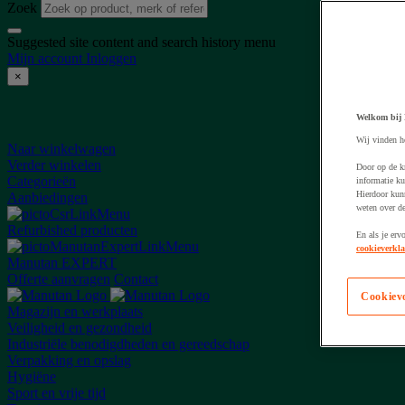
Zoek
Suggested site content and search history menu
Mijn account
Inloggen
×
He
Welkom bij
Wij vinden h
Naar winkelwagen
Verder winkelen
Door op de k
Categorieën
informatie ku
Hierdoor kun
Aanbiedingen
weten over de
Refurbished producten
En als je erv
cookieverkla
Manutan EXPERT
Offerte aanvragen
Contact
Cookiev
Magazijn en werkplaats
Veiligheid en gezondheid
Industriële benodigdheden en gereedschap
Verpakking en opslag
Hygiëne
Sport en vrije tijd