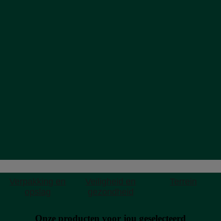
Verpakking en
Veiligheid en
Terrein
opslag
gezondheid
Onze producten voor jou geselecteerd