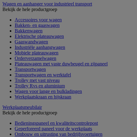
Wagen en aanhanger voor industrieel transport
Bekijk de hele productgroep
Accessoires voor wagen
Bakken- en gaaswagen
Bakkenwagen
Elektrische plateauwagen
Gaaswandwagen
Industriële aanhangwagen
Mobiele plateauwagen
Orderverzamelwagen
Plateauwagen met vaste duwbeugel en zijpaneel
Transportwagen
Transportwagen en werktafel
Trolley met vast niveau
Trolley Rvs en aluminium
Wagen voor lange en bulkladingen
Werkplaatskraan en hijskraan
Werkplaatsmeubilair
Bekijk de hele productgroep
Bedieningspaneel en kwaliteitscontrolepost
Geperforeerd paneel voor de werkplaats
Ombouw en uitrusting van bedrijfsvoertuigen