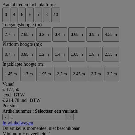
Aantal treden incl. platform:
3
4
5
6
7
8
10
Toegangshoogte (m):
2.7 m
2.95 m
3.2 m
3.4 m
3.65 m
3.9 m
4.35 m
Platform hoogte (m):
0.7 m
0.95 m
1.2 m
1.4 m
1.65 m
1.9 m
2.35 m
Ingeklapte hoogte (m):
1.45 m
1.7 m
1.95 m
2.2 m
2.45 m
2.7 m
3.2 m
Vanaf
€ 177,50
excl. BTW
€ 214,78
incl. BTW
Per stuk
Artikelnummer :
Selecteer een variatie
-
+
In winkelwagen
Dit artikel is momenteel niet beschikbaar
Minimum Hoeveelheid: 1