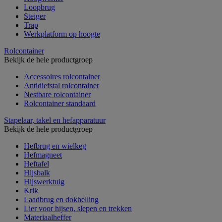
Loopbrug
Steiger
Trap
Werkplatform op hoogte
Rolcontainer
Bekijk de hele productgroep
Accessoires rolcontainer
Antidiefstal rolcontainer
Nestbare rolcontainer
Rolcontainer standaard
Stapelaar, takel en hefapparatuur
Bekijk de hele productgroep
Hefbrug en wielkeg
Hefmagneet
Heftafel
Hijsbalk
Hijswerktuig
Krik
Laadbrug en dokhelling
Lier voor hijsen, slepen en trekken
Materiaalheffer