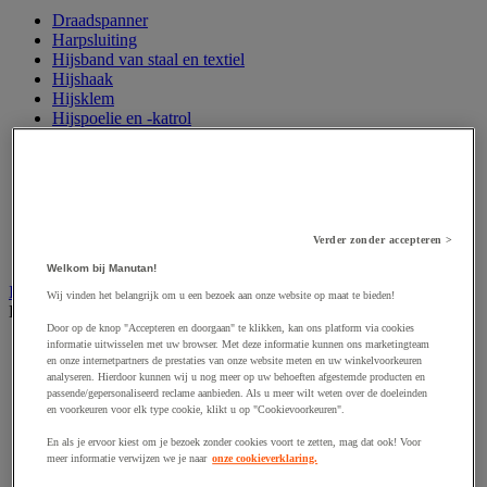
Draadspanner
Harpsluiting
Hijsband van staal en textiel
Hijshaak
Hijsklem
Hijspoelie en -katrol
Hijsring
Kabel
Kopschakel en snelschakel
Sjorband en trekstang
Spanband
Stalen ketting
Verder zonder accepteren >
Touw en draad
Welkom bij Manutan!
Industriële en magazijnstellingen
Wij vinden het belangrijk om u een bezoek aan onze website op maat te bieden!
Bekijk de hele productgroep
Door op de knop "Accepteren en doorgaan" te klikken, kan ons platform via cookies
informatie uitwisselen met uw browser. Met deze informatie kunnen ons marketingteam
Doorschuifstelling en doorrolstelling
en onze internetpartners de prestaties van onze website meten en uw winkelvoorkeuren
Draagarmstelling voor lange lasten
analyseren. Hierdoor kunnen wij u nog meer op uw behoeften afgestemde producten en
Entresol voor magazijn
passende/gepersonaliseerd reclame aanbieden. Als u meer wilt weten over de doeleinden
Lichte stelling
en voorkeuren voor elk type cookie, klikt u op "Cookievoorkeuren".
Middelzware stelling
En als je ervoor kiest om je bezoek zonder cookies voort te zetten, mag dat ook! Voor
Palletstelling
meer informatie verwijzen we je naar
onze cookieverklaring.
Rek voor haspels en spoelen
Stelling voor detail- en groothandel