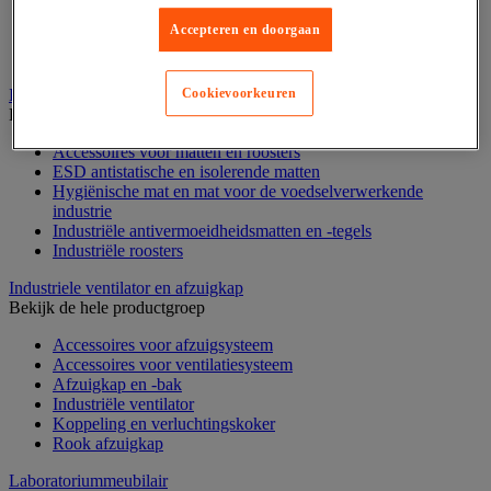
Stellingen voor de automobielindustrie
Accepteren en doorgaan
Voedingstelling
Zware stelling
Industriële mat, tegel en rooster
Cookievoorkeuren
Bekijk de hele productgroep
Accessoires voor matten en roosters
ESD antistatische en isolerende matten
Hygiënische mat en mat voor de voedselverwerkende
industrie
Industriële antivermoeidheidsmatten en -tegels
Industriële roosters
Industriele ventilator en afzuigkap
Bekijk de hele productgroep
Accessoires voor afzuigsysteem
Accessoires voor ventilatiesysteem
Afzuigkap en -bak
Industriële ventilator
Koppeling en verluchtingskoker
Rook afzuigkap
Laboratoriummeubilair