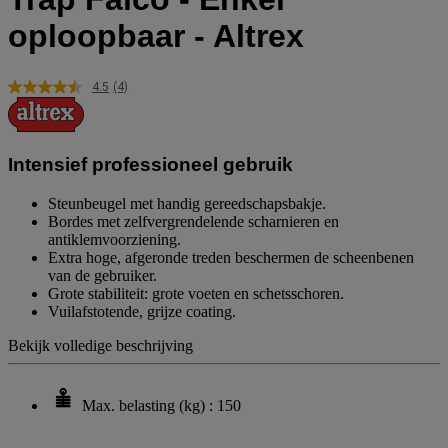
oploopbaar - Altrex
4.5
(4)
Lees
4
beoordelingen.
Dezelfde
paginalink.
Intensief professioneel gebruik
Steunbeugel met handig gereedschapsbakje.
Bordes met zelfvergrendelende scharnieren en
antiklemvoorziening.
Extra hoge, afgeronde treden beschermen de scheenbenen
van de gebruiker.
Grote stabiliteit: grote voeten en schetsschoren.
Vuilafstotende, grijze coating.
Bekijk volledige beschrijving
Max. belasting (kg) : 150