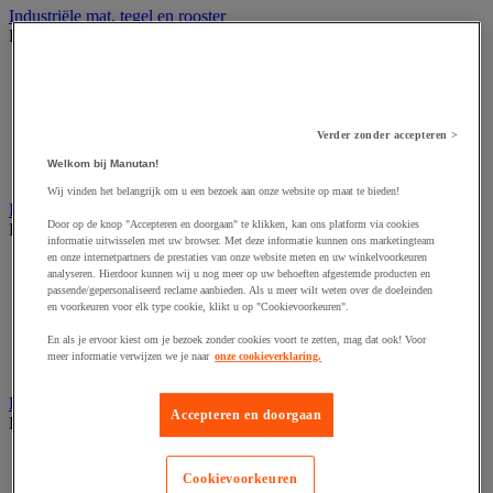
Industriële mat, tegel en rooster
Bekijk de hele productgroep
Accessoires voor matten en roosters
ESD antistatische en isolerende matten
Hygiënische mat en mat voor de voedselverwerkende
industrie
Verder zonder accepteren >
Industriële antivermoeidheidsmatten en -tegels
Welkom bij Manutan!
Industriële roosters
Wij vinden het belangrijk om u een bezoek aan onze website op maat te bieden!
Industriele ventilator en afzuigkap
Door op de knop "Accepteren en doorgaan" te klikken, kan ons platform via cookies
Bekijk de hele productgroep
informatie uitwisselen met uw browser. Met deze informatie kunnen ons marketingteam
en onze internetpartners de prestaties van onze website meten en uw winkelvoorkeuren
Accessoires voor afzuigsysteem
analyseren. Hierdoor kunnen wij u nog meer op uw behoeften afgestemde producten en
Accessoires voor ventilatiesysteem
passende/gepersonaliseerd reclame aanbieden. Als u meer wilt weten over de doeleinden
Afzuigkap en -bak
en voorkeuren voor elk type cookie, klikt u op "Cookievoorkeuren".
Industriële ventilator
En als je ervoor kiest om je bezoek zonder cookies voort te zetten, mag dat ook! Voor
Koppeling en verluchtingskoker
meer informatie verwijzen we je naar
onze cookieverklaring.
Rook afzuigkap
Laboratoriummeubilair
Accepteren en doorgaan
Bekijk de hele productgroep
Accessoires voor laboratoria
Cookievoorkeuren
Laboratoriumkast