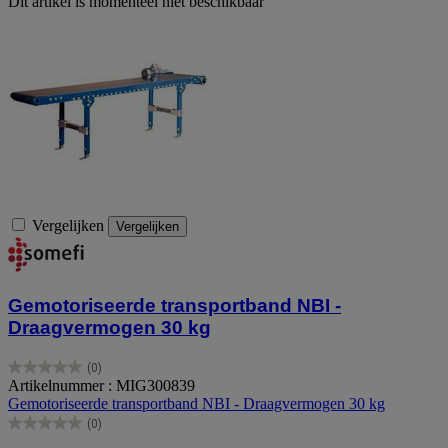
Dit artikel is momenteel niet beschikbaar
Vergelijken
Vergelijken
Gemotoriseerde transportband NBI -
Draagvermogen 30 kg
(0)
0.0
Artikelnummer : MIG300839
van
Gemotoriseerde transportband NBI - Draagvermogen 30 kg
de
(0)
5
0.0
sterren.