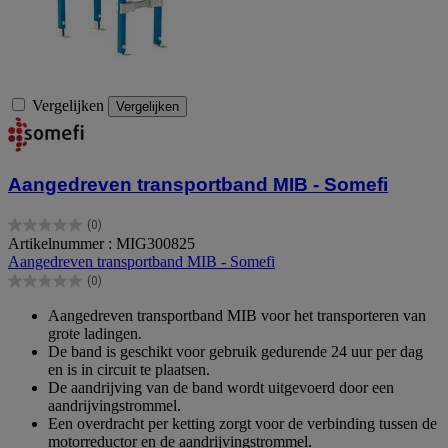
Vergelijken
Vergelijken
Aangedreven transportband MIB - Somefi
(0)
0.0
Artikelnummer : MIG300825
van
Aangedreven transportband MIB - Somefi
de
(0)
5
0.0
sterren.
van
Aangedreven transportband MIB voor het transporteren van
de
grote ladingen.
5
De band is geschikt voor gebruik gedurende 24 uur per dag
sterren.
en is in circuit te plaatsen.
De aandrijving van de band wordt uitgevoerd door een
aandrijvingstrommel.
Een overdracht per ketting zorgt voor de verbinding tussen de
motorreductor en de aandrijvingstrommel.