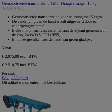
van
Gemotoriseerde transportband TMI - Draagvermogen 15 kg
de
(0)
5
0.0
sterren.
van
Gemotoriseerde transportband voor belasting tot 15 kg/m.
de
De aandrijving van de band wordt uitgevoerd door een
5
aandrijvingstrommel.
sterren.
Elektromotor met vast toerental, aan de zijkant gemonteerd in
de kop, 240/400 V TRI (IP55).
Eindloze gevulkaniseerde band van groen glad pvc.
Vanaf
€ 2.075,00
excl. BTW
€ 2.510,75 incl. BTW
Per stuk
Bekijk 28 opties
Dit artikel is momenteel niet beschikbaar