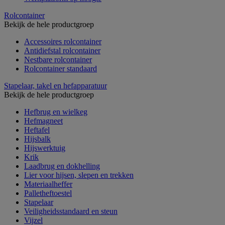
Rolcontainer
Bekijk de hele productgroep
Accessoires rolcontainer
Antidiefstal rolcontainer
Nestbare rolcontainer
Rolcontainer standaard
Stapelaar, takel en hefapparatuur
Bekijk de hele productgroep
Hefbrug en wielkeg
Hefmagneet
Heftafel
Hijsbalk
Hijswerktuig
Krik
Laadbrug en dokhelling
Lier voor hijsen, slepen en trekken
Materiaalheffer
Palletheftoestel
Stapelaar
Veiligheidsstandaard en steun
Vijzel