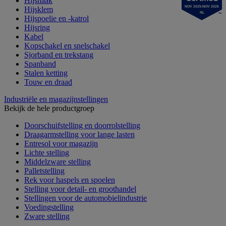
Hijshaak
NOV 2025-NOV 2026
Hijsklem
NL
Hijspoelie en -katrol
Hijsring
Kabel
Kopschakel en snelschakel
Sjorband en trekstang
Spanband
Stalen ketting
Touw en draad
Industriële en magazijnstellingen
Bekijk de hele productgroep
Doorschuifstelling en doorrolstelling
Draagarmstelling voor lange lasten
Entresol voor magazijn
Lichte stelling
Middelzware stelling
Palletstelling
Rek voor haspels en spoelen
Stelling voor detail- en groothandel
Stellingen voor de automobielindustrie
Voedingstelling
Zware stelling