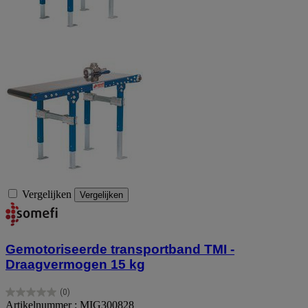
Vergelijken
Vergelijken
Gemotoriseerde transportband TMI -
Draagvermogen 15 kg
(0)
0.0
Artikelnummer : MIG300828