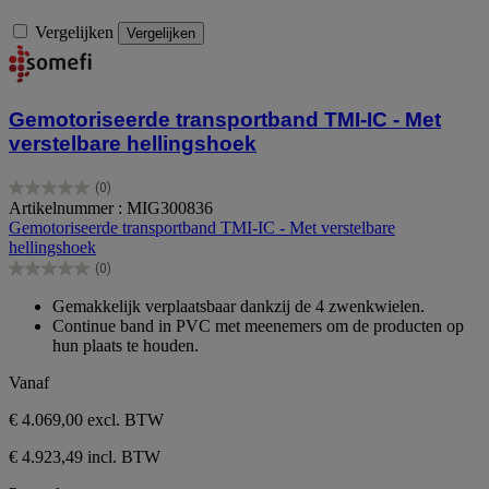
Vergelijken
Vergelijken
Gemotoriseerde transportband TMI-IC - Met
verstelbare hellingshoek
(0)
0.0
Artikelnummer : MIG300836
van
Gemotoriseerde transportband TMI-IC - Met verstelbare
de
hellingshoek
5
(0)
sterren.
0.0
van
Gemakkelijk verplaatsbaar dankzij de 4 zwenkwielen.
de
Continue band in PVC met meenemers om de producten op
5
hun plaats te houden.
sterren.
Vanaf
€ 4.069,00
excl. BTW
€ 4.923,49 incl. BTW