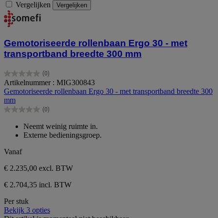
Vergelijken
Vergelijken
Gemotoriseerde rollenbaan Ergo 30 - met
transportband breedte 300 mm
(0)
0.0
Artikelnummer : MIG300843
van
Gemotoriseerde rollenbaan Ergo 30 - met transportband breedte 300
de
mm
5
(0)
sterren.
0.0
van
Neemt weinig ruimte in.
de
Externe bedieningsgroep.
5
sterren.
Vanaf
€ 2.235,00
excl. BTW
€ 2.704,35 incl. BTW
Per stuk
Bekijk 3 opties