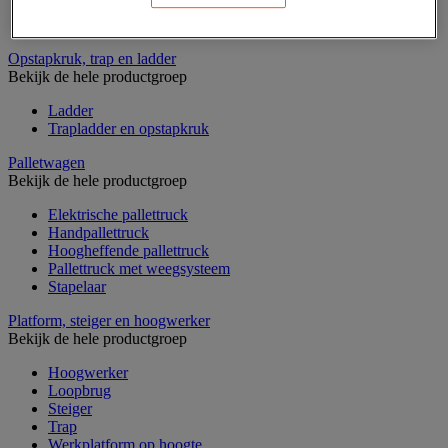
Laboratoriumladekast
Laboratoriumtafel
Opstapkruk, trap en ladder
Bekijk de hele productgroep
Ladder
Trapladder en opstapkruk
Palletwagen
Bekijk de hele productgroep
Elektrische pallettruck
Handpallettruck
Hoogheffende pallettruck
Pallettruck met weegsysteem
Stapelaar
Platform, steiger en hoogwerker
Bekijk de hele productgroep
Hoogwerker
Loopbrug
Steiger
Trap
Werkplatform op hoogte