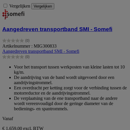
Vergelijken
Vergelijken
Aangedreven transportband SMI - Somefi
(0)
0.0
Artikelnummer : MIG300833
van
Aangedreven transportband SMI - Somefi
de
(0)
5
0.0
sterren.
van
Voor het transport tussen werkposten van kleine lasten tot 10
de
kg/m.
5
De aandrijving van de band wordt uitgevoerd door een
sterren.
aandrijvingstrommel.
Een overdracht per ketting zorgt voor de verbinding tussen de
motorreductor en de aandrijvingstrommel.
De verplaatsing van de ene transportband naar de andere
wordt vereenvoudigd door de geringe diameter van de
bedienings- en spantrommels.
Vanaf
€ 1.659,00
excl. BTW