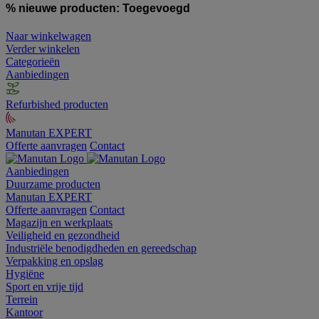
% nieuwe producten:
Toegevoegd
Naar winkelwagen
Verder winkelen
Categorieën
Aanbiedingen
Refurbished producten
Manutan EXPERT
Offerte aanvragen
Contact
Aanbiedingen
Duurzame producten
Manutan EXPERT
Offerte aanvragen
Contact
Magazijn en werkplaats
Veiligheid en gezondheid
Industriële benodigdheden en gereedschap
Verpakking en opslag
Hygiëne
Sport en vrije tijd
Terrein
Kantoor