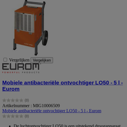
Vergelijken
Vergelijken
Mobiele antibacteriële ontvochtiger LO50 - 5 l -
Eurom
(0)
0.0
Artikelnummer : MIG10006509
van
Mobiele antibacteriële ontvochtiger LO50 - 5 l - Eurom
de
(0)
5
0.0
sterren.
van
De luchtontvochtiger LO50 is een uitstekend droogapparaat