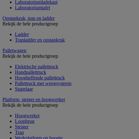
Laboratoriumladekast
Laboratoriumtafel
Opstapkruk, trap en ladder
Bekijk de hele productgroep
Ladder
Trapladder en opstapkruk
Palletwagen
Bekijk de hele productgroep
Elektrische pallettruck
Handpallettruck
Hoogheffende pallettruck
Pallettruck met weegsysteem
Stapelaar
Platform, steiger en hoogwerker
Bekijk de hele productgroep
Hoogwerker
Loopbrug
Steiger
Trap
Werkplatform op hoogte