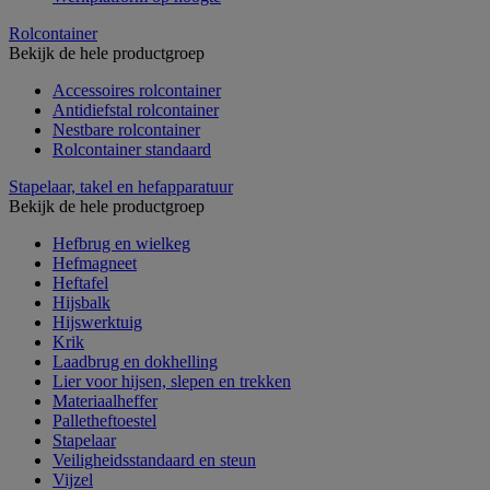
Rolcontainer
Bekijk de hele productgroep
Accessoires rolcontainer
Antidiefstal rolcontainer
Nestbare rolcontainer
Rolcontainer standaard
Stapelaar, takel en hefapparatuur
Bekijk de hele productgroep
Hefbrug en wielkeg
Hefmagneet
Heftafel
Hijsbalk
Hijswerktuig
Krik
Laadbrug en dokhelling
Lier voor hijsen, slepen en trekken
Materiaalheffer
Palletheftoestel
Stapelaar
Veiligheidsstandaard en steun
Vijzel