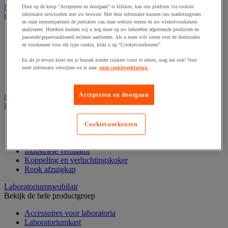
Industriële mat, tegel en rooster
Door op de knop "Accepteren en doorgaan" te klikken, kan ons platform via cookies
informatie uitwisselen met uw browser. Met deze informatie kunnen ons marketingteam
Bekijk de hele productgroep
en onze internetpartners de prestaties van onze website meten en uw winkelvoorkeuren
analyseren. Hierdoor kunnen wij u nog meer op uw behoeften afgestemde producten en
Accessoires voor matten en roosters
passende/gepersonaliseerd reclame aanbieden. Als u meer wilt weten over de doeleinden
ESD antistatische en isolerende matten
en voorkeuren voor elk type cookie, klikt u op "Cookievoorkeuren".
Hygiënische mat en mat voor de voedselverwerkende
industrie
En als je ervoor kiest om je bezoek zonder cookies voort te zetten, mag dat ook! Voor
meer informatie verwijzen we je naar
onze cookieverklaring.
Industriële antivermoeidheidsmatten en -tegels
Industriële roosters
Accepteren en doorgaan
Industriele ventilator en afzuigkap
Bekijk de hele productgroep
Accessoires voor afzuigsysteem
Cookievoorkeuren
Accessoires voor ventilatiesysteem
Afzuigkap en -bak
Industriële ventilator
Koppeling en verluchtingskoker
Rook afzuigkap
Laboratoriummeubilair
Bekijk de hele productgroep
Accessoires voor laboratoria
Laboratoriumkast