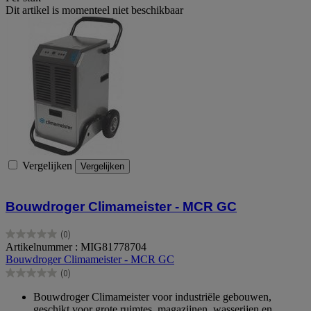
Dit artikel is momenteel niet beschikbaar
Vergelijken
Vergelijken
Bouwdroger Climameister - MCR GC
(0)
0.0
Artikelnummer : MIG81778704
van
Bouwdroger Climameister - MCR GC
de
(0)
5
0.0
sterren.
van
Bouwdroger Climameister voor industriële gebouwen,
de
geschikt voor grote ruimtes, magazijnen, wasserijen en