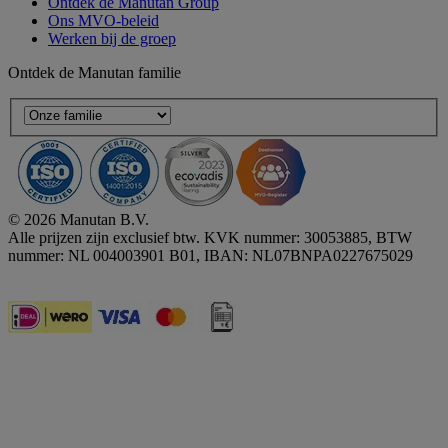
Ontdek de Manutan Group
Ons MVO-beleid
Werken bij de groep
Ontdek de Manutan familie
© 2026 Manutan B.V.
Alle prijzen zijn exclusief btw. KVK nummer: 30053885, BTW
nummer: NL 004003901 B01, IBAN: NL07BNPA0227675029
Accessibility - some points not compliant