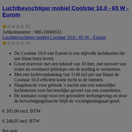
Luchtbevochtiger mobiel Coolstar 10.0 - 65 W -
Eurom
(1)
1.0
Artikelnummer : MIG10006511
van
Luchtbevochtiger mobiel Coolstar 10.0 - 65 W - Eurom
de
(1)
5
1.0
sterren.
van
De Coolstar 10.0 van Eurom is een stijlvolle luchtkoeler die
1
de
een frisse bries levert.
beoordeling
5
Groot reservoir met een inhoud van 10 liter, met toevoer van
sterren.
water en eventueel ijsblokjes om de koeling te versterken.
1
Met een luchtverplaatsing van 1140 m3 per uur blaast de
beoordeling
Coolstar 10.0 efficiënt koele lucht in de ruimten.
Slaapfunctie voor gebruik 's nachts met een natuurlijke
luchtstroom voor het heerlijke gevoel van een zomerbries.
De ionisator zorgt voor een gezondere leefomgeving en door
de bevochtigingsfunctie blijft de vochtigheidsgraad goed.
€ 205,00
excl. BTW
€ 248,05 incl. BTW
Per stuk