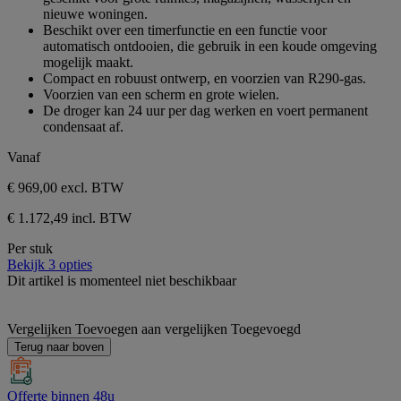
5
nieuwe woningen.
sterren.
Beschikt over een timerfunctie en een functie voor
automatisch ontdooien, die gebruik in een koude omgeving
mogelijk maakt.
Compact en robuust ontwerp, en voorzien van R290-gas.
Voorzien van een scherm en grote wielen.
De droger kan 24 uur per dag werken en voert permanent
condensaat af.
Vanaf
€ 969,00
excl. BTW
€ 1.172,49 incl. BTW
Per stuk
Bekijk 3 opties
Dit artikel is momenteel niet beschikbaar
Vergelijken
Toevoegen aan vergelijken
Toegevoegd
Terug naar boven
Offerte binnen 48u