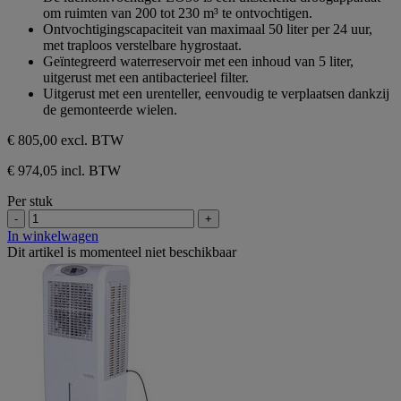
de
om ruimten van 200 tot 230 m³ te ontvochtigen.
5
Ontvochtigingscapaciteit van maximaal 50 liter per 24 uur,
sterren.
met traploos verstelbare hygrostaat.
Geïntegreerd waterreservoir met een inhoud van 5 liter,
uitgerust met een antibacterieel filter.
Uitgerust met een urenteller, eenvoudig te verplaatsen dankzij
de gemonteerde wielen.
€ 805,00
excl. BTW
€ 974,05 incl. BTW
Per stuk
-
+
In winkelwagen
Dit artikel is momenteel niet beschikbaar