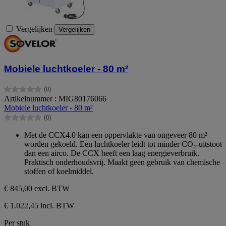
Vergelijken
Vergelijken
Mobiele luchtkoeler - 80 m²
(0)
0.0
Artikelnummer : MIG80176066
van
Mobiele luchtkoeler - 80 m²
de
(0)
5
0.0
sterren.
van
Met de CCX4.0 kan een oppervlakte van ongeveer 80 m²
de
worden gekoeld. Een luchtkoeler leidt tot minder CO₂-uitstoot
5
dan een airco. De CCX heeft een laag energieverbruik.
sterren.
Praktisch onderhoudsvrij. Maakt geen gebruik van chemische
stoffen of koelmiddel.
€ 845,00
excl. BTW
€ 1.022,45 incl. BTW
Per stuk