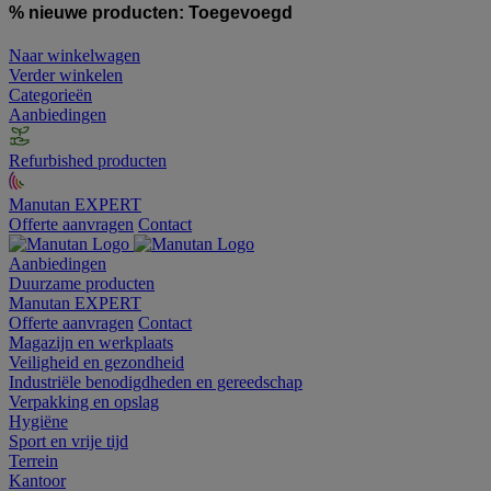
% nieuwe producten:
Toegevoegd
Naar winkelwagen
Verder winkelen
Categorieën
Aanbiedingen
Refurbished producten
Manutan EXPERT
Offerte aanvragen
Contact
Aanbiedingen
Duurzame producten
Manutan EXPERT
Offerte aanvragen
Contact
Magazijn en werkplaats
Veiligheid en gezondheid
Industriële benodigdheden en gereedschap
Verpakking en opslag
Hygiëne
Sport en vrije tijd
Terrein
Kantoor