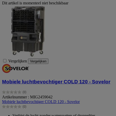
Dit artikel is momenteel niet beschikbaar
Vergelijken
Vergelijken
Mobiele luchtbevochtiger COLD 120 - Sovelor
(0)
0.0
Artikelnummer : MIG2459042
van
Mobiele luchtbevochtiger COLD 120 - Sovelor
de
(0)
5
0.0
sterren.
van
Verfrist de lucht zonder waterspatten of druppeltjes.