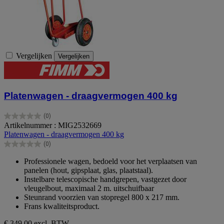
Vergelijken
Vergelijken
Platenwagen - draagvermogen 400 kg
(0)
0.0
Artikelnummer : MIG2532669
van
Platenwagen - draagvermogen 400 kg
de
(0)
5
0.0
sterren.
van
Professionele wagen, bedoeld voor het verplaatsen van
de
panelen (hout, gipsplaat, glas, plaatstaal).
5
Instelbare telescopische handgrepen, vastgezet door
sterren.
vleugelbout, maximaal 2 m. uitschuifbaar
Steunrand voorzien van stopregel 800 x 217 mm.
Frans kwaliteitsproduct.
€ 349,00
excl. BTW