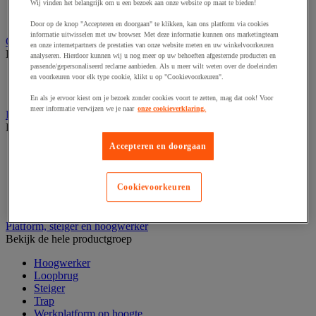
Laboratoriumladekast
Wij vinden het belangrijk om u een bezoek aan onze website op maat te bieden!
Laboratoriumtafel
Door op de knop "Accepteren en doorgaan" te klikken, kan ons platform via cookies
informatie uitwisselen met uw browser. Met deze informatie kunnen ons marketingteam
Opstapkruk, trap en ladder
en onze internetpartners de prestaties van onze website meten en uw winkelvoorkeuren
Bekijk de hele productgroep
analyseren. Hierdoor kunnen wij u nog meer op uw behoeften afgestemde producten en
passende/gepersonaliseerd reclame aanbieden. Als u meer wilt weten over de doeleinden
Ladder
en voorkeuren voor elk type cookie, klikt u op "Cookievoorkeuren".
Trapladder en opstapkruk
En als je ervoor kiest om je bezoek zonder cookies voort te zetten, mag dat ook! Voor
meer informatie verwijzen we je naar
onze cookieverklaring.
Palletwagen
Bekijk de hele productgroep
Accepteren en doorgaan
Elektrische pallettruck
Handpallettruck
Hoogheffende pallettruck
Cookievoorkeuren
Pallettruck met weegsysteem
Stapelaar
Platform, steiger en hoogwerker
Bekijk de hele productgroep
Hoogwerker
Loopbrug
Steiger
Trap
Werkplatform op hoogte