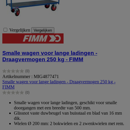
Vergelijken
Vergelijken
Smalle wagen voor lange ladingen -
Draagvermogen 250 kg - FIMM
(0)
0.0
Artikelnummer : MIG4877471
van
Smalle wagen voor lange ladingen - Draagvermogen 250 kg -
de
FIMM
5
(0)
sterren.
0.0
van
Smalle wagen voor lange ladingen, geschikt voor smalle
de
doorgangen met een breedte van 500 mm.
5
Glissnot vaste duwbeugel van buisstaal en blad van 16 mm
sterren.
dik.
Wielen Ø 200 mm: 2 bokwielen en 2 zwenkwielen met rem.