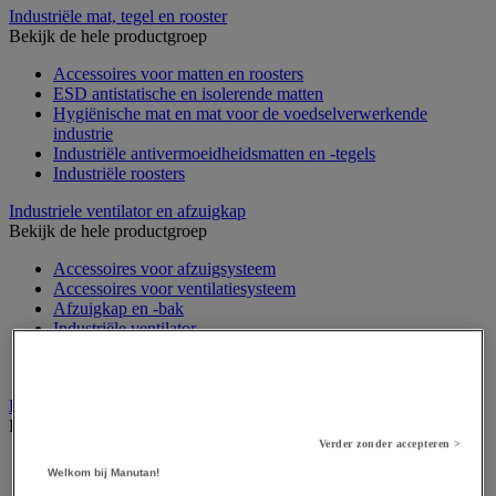
Industriële mat, tegel en rooster
Bekijk de hele productgroep
Accessoires voor matten en roosters
ESD antistatische en isolerende matten
Hygiënische mat en mat voor de voedselverwerkende
industrie
Industriële antivermoeidheidsmatten en -tegels
Industriële roosters
Industriele ventilator en afzuigkap
Bekijk de hele productgroep
Accessoires voor afzuigsysteem
Accessoires voor ventilatiesysteem
Afzuigkap en -bak
Industriële ventilator
Koppeling en verluchtingskoker
Rook afzuigkap
Laboratoriummeubilair
Bekijk de hele productgroep
Verder zonder accepteren >
Accessoires voor laboratoria
Welkom bij Manutan!
Laboratoriumkast