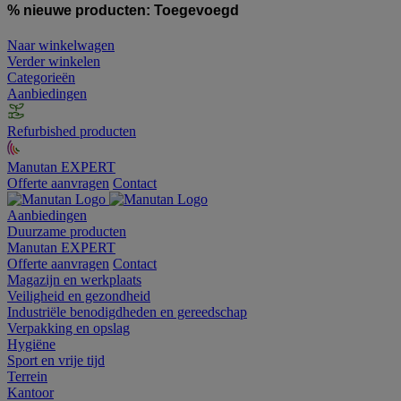
% nieuwe producten:
Toegevoegd
Naar winkelwagen
Verder winkelen
Categorieën
Aanbiedingen
Refurbished producten
Manutan EXPERT
Offerte aanvragen
Contact
Aanbiedingen
Duurzame producten
Manutan EXPERT
Offerte aanvragen
Contact
Magazijn en werkplaats
Veiligheid en gezondheid
Industriële benodigdheden en gereedschap
Verpakking en opslag
Hygiëne
Sport en vrije tijd
Terrein
Kantoor