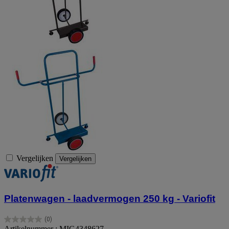
Vergelijken
Vergelijken
Platenwagen - laadvermogen 250 kg - Variofit
(0)
0.0
Artikelnummer : MIG4348627