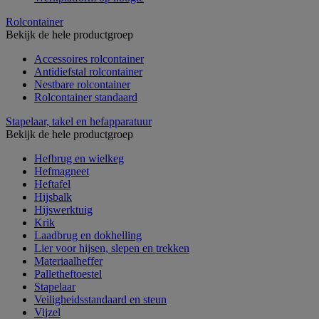
Rolcontainer
Bekijk de hele productgroep
Accessoires rolcontainer
Antidiefstal rolcontainer
Nestbare rolcontainer
Rolcontainer standaard
Stapelaar, takel en hefapparatuur
Bekijk de hele productgroep
Hefbrug en wielkeg
Hefmagneet
Heftafel
Hijsbalk
Hijswerktuig
Krik
Laadbrug en dokhelling
Lier voor hijsen, slepen en trekken
Materiaalheffer
Palletheftoestel
Stapelaar
Veiligheidsstandaard en steun
Vijzel