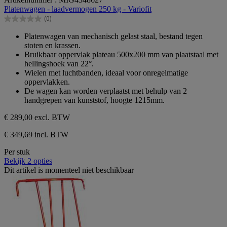
van
Platenwagen - laadvermogen 250 kg - Variofit
de
(0)
5
0.0
sterren.
van
Platenwagen van mechanisch gelast staal, bestand tegen
de
stoten en krassen.
5
Bruikbaar oppervlak plateau 500x200 mm van plaatstaal met
sterren.
hellingshoek van 22°.
Wielen met luchtbanden, ideaal voor onregelmatige
oppervlakken.
De wagen kan worden verplaatst met behulp van 2
handgrepen van kunststof, hoogte 1215mm.
€ 289,00
excl. BTW
€ 349,69 incl. BTW
Per stuk
Bekijk 2 opties
Dit artikel is momenteel niet beschikbaar