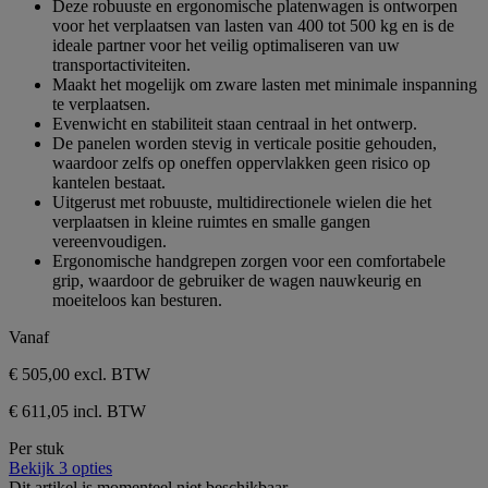
Deze robuuste en ergonomische platenwagen is ontworpen
beoordeling
de
voor het verplaatsen van lasten van 400 tot 500 kg en is de
5
ideale partner voor het veilig optimaliseren van uw
sterren.
transportactiviteiten.
1
Maakt het mogelijk om zware lasten met minimale inspanning
beoordeling
te verplaatsen.
Evenwicht en stabiliteit staan centraal in het ontwerp.
De panelen worden stevig in verticale positie gehouden,
waardoor zelfs op oneffen oppervlakken geen risico op
kantelen bestaat.
Uitgerust met robuuste, multidirectionele wielen die het
verplaatsen in kleine ruimtes en smalle gangen
vereenvoudigen.
Ergonomische handgrepen zorgen voor een comfortabele
grip, waardoor de gebruiker de wagen nauwkeurig en
moeiteloos kan besturen.
Vanaf
€ 505,00
excl. BTW
€ 611,05 incl. BTW
Per stuk
Bekijk 3 opties
Dit artikel is momenteel niet beschikbaar