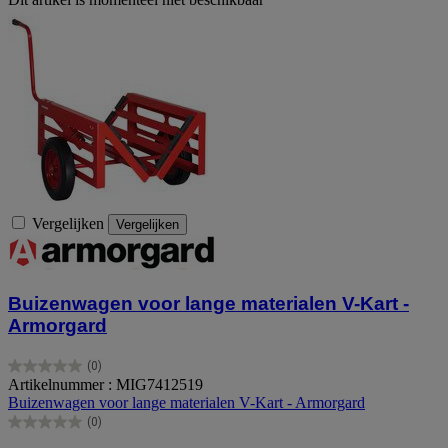
Vergelijken
Vergelijken
Buizenwagen voor lange materialen V-Kart -
Armorgard
(0)
0.0
Artikelnummer : MIG7412519
van
Buizenwagen voor lange materialen V-Kart - Armorgard
de
(0)
5
0.0
sterren.
van