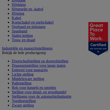
Hijshaak
Hijsklem
Hijspoelie en -katrol
Hijsring
Kabel
Kopschakel en snelschakel
Sjorband en trekstang
Spanband
Stalen ketting
Touw en draad
Industriële en magazijnstellingen
NOV 2025-NOV 2026
Bekijk de hele productgroep
NL
Doorschuifstelling en doorrolstelling
Draagarmstelling voor lange lasten
Entresol voor magazijn
Lichte stelling
Middelzware stelling
Palletstelling
Rek voor haspels en spoelen
Stelling voor detail- en groothandel
Stellingen voor de automobielindustrie
Voedingstelling
Zware stelling