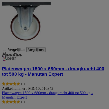
Vergelijken
Vergelijken
Platenwagen 1500 x 680mm - draagkracht 400
tot 500 kg - Manutan Expert
(1)
5.0
Artikelnummer : MIG102516342
van
Platenwagen 1500 x 680mm - draagkracht 400 tot 500 kg -
de
Manutan Expert
5
(1)
sterren.
5.0
1
van