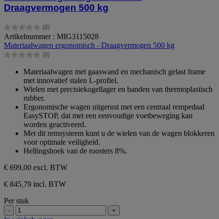
Draagvermogen 500 kg
(0)
0.0
Artikelnummer : MIG3115028
van
Materiaalwagen ergonomisch - Draagvermogen 500 kg
de
(0)
5
0.0
sterren.
van
Materiaalwagen met gaaswand en mechanisch gelast frame
de
met innovatief stalen L-profiel.
5
Wielen met precisiekogellager en banden van thermoplastisch
sterren.
rubber.
Ergonomische wagen uitgerust met een centraal rempedaal
EasySTOP, dat met een eenvoudige voetbeweging kan
worden geactiveerd.
Met dit remsysteem kunt u de wielen van de wagen blokkeren
voor optimale veiligheid.
Hellingshoek van de roosters 8%.
€ 699,00
excl. BTW
€ 845,79 incl. BTW
Per stuk
-
+