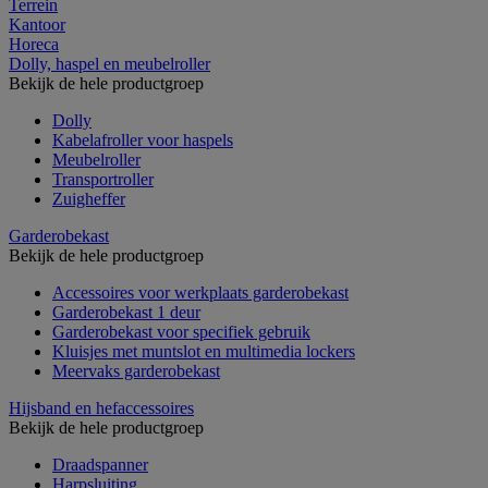
Terrein
Kantoor
Horeca
Dolly, haspel en meubelroller
Bekijk de hele productgroep
Dolly
Kabelafroller voor haspels
Meubelroller
Transportroller
Zuigheffer
Garderobekast
Bekijk de hele productgroep
Accessoires voor werkplaats garderobekast
Garderobekast 1 deur
Garderobekast voor specifiek gebruik
Kluisjes met muntslot en multimedia lockers
Meervaks garderobekast
Hijsband en hefaccessoires
Bekijk de hele productgroep
Draadspanner
Harpsluiting