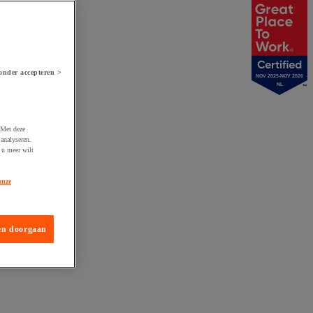
onder accepteren >
NOV 2025-NOV 2026
NL
 Met deze
analyseren.
 u meer wilt
onze
en doorgaan