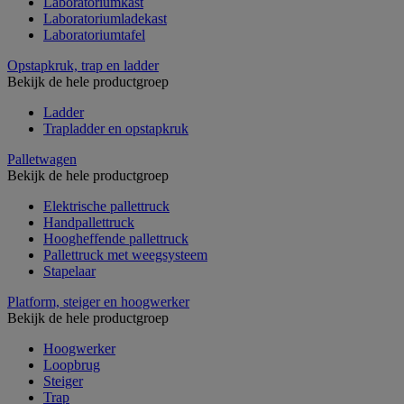
Laboratoriumkast
Laboratoriumladekast
Laboratoriumtafel
Opstapkruk, trap en ladder
Bekijk de hele productgroep
Ladder
Trapladder en opstapkruk
Palletwagen
Bekijk de hele productgroep
Elektrische pallettruck
Handpallettruck
Hoogheffende pallettruck
Pallettruck met weegsysteem
Stapelaar
Platform, steiger en hoogwerker
Bekijk de hele productgroep
Hoogwerker
Loopbrug
Steiger
Trap