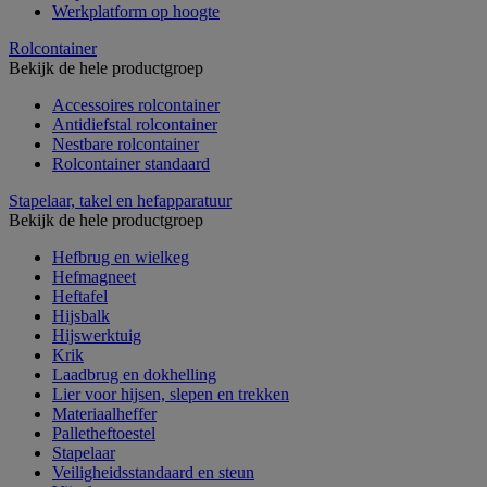
Werkplatform op hoogte
Rolcontainer
Bekijk de hele productgroep
Accessoires rolcontainer
Antidiefstal rolcontainer
Nestbare rolcontainer
Rolcontainer standaard
Stapelaar, takel en hefapparatuur
Bekijk de hele productgroep
Hefbrug en wielkeg
Hefmagneet
Heftafel
Hijsbalk
Hijswerktuig
Krik
Laadbrug en dokhelling
Lier voor hijsen, slepen en trekken
Materiaalheffer
Palletheftoestel
Stapelaar
Veiligheidsstandaard en steun