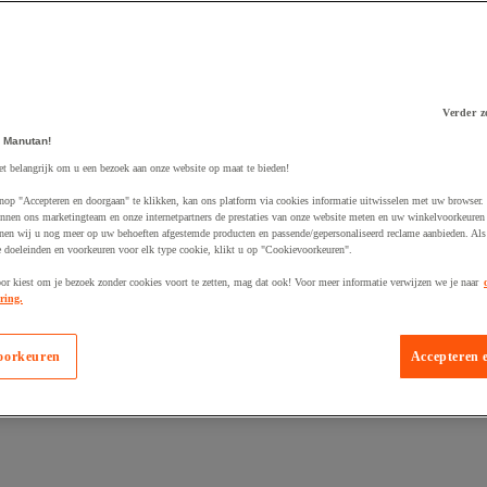
Verder z
 winkelwagen
 Manutan!
et belangrijk om u een bezoek aan onze website op maat te bieden!
nop "Accepteren en doorgaan" te klikken, kan ons platform via cookies informatie uitwisselen met uw browser.
nnen ons marketingteam en onze internetpartners de prestaties van onze website meten en uw winkelvoorkeuren 
nen wij u nog meer op uw behoeften afgestemde producten en passende/gepersonaliseerd reclame aanbieden. Als
 doeleinden en voorkeuren voor elk type cookie, klikt u op "Cookievoorkeuren".
oor kiest om je bezoek zonder cookies voort te zetten, mag dat ook! Voor meer informatie verwijzen we je naar
ring.
oorkeuren
Accepteren 