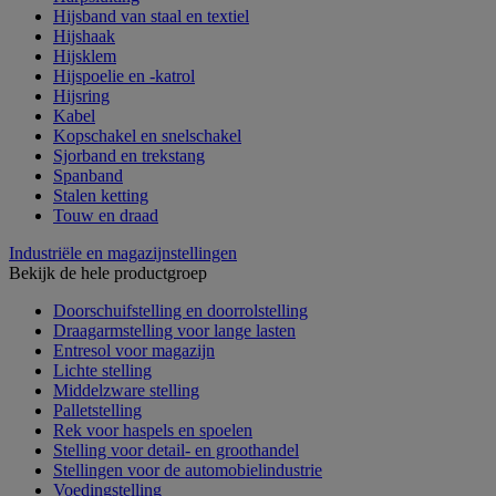
Hijsband van staal en textiel
Hijshaak
Hijsklem
Hijspoelie en -katrol
Hijsring
Kabel
Kopschakel en snelschakel
Sjorband en trekstang
Spanband
Stalen ketting
Touw en draad
Industriële en magazijnstellingen
Bekijk de hele productgroep
Doorschuifstelling en doorrolstelling
Draagarmstelling voor lange lasten
Entresol voor magazijn
Lichte stelling
Middelzware stelling
Palletstelling
Rek voor haspels en spoelen
Stelling voor detail- en groothandel
Stellingen voor de automobielindustrie
Voedingstelling