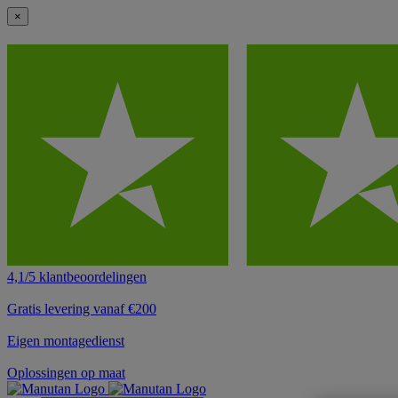
×
4,1/5 klantbeoordelingen
Gratis levering vanaf €200
Eigen montagedienst
Oplossingen op maat