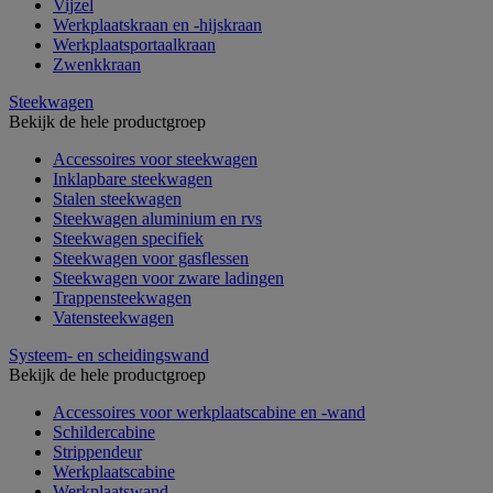
Vijzel
Werkplaatskraan en -hijskraan
Werkplaatsportaalkraan
Zwenkkraan
Steekwagen
Bekijk de hele productgroep
Accessoires voor steekwagen
Inklapbare steekwagen
Stalen steekwagen
Steekwagen aluminium en rvs
Steekwagen specifiek
Steekwagen voor gasflessen
Steekwagen voor zware ladingen
Trappensteekwagen
Vatensteekwagen
Systeem- en scheidingswand
Bekijk de hele productgroep
Accessoires voor werkplaatscabine en -wand
Schildercabine
Strippendeur
Werkplaatscabine
Werkplaatswand