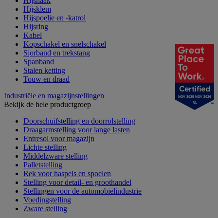
Hijshaak
Hijsklem
Hijspoelie en -katrol
Hijsring
Kabel
Kopschakel en snelschakel
Sjorband en trekstang
Spanband
Stalen ketting
Touw en draad
Industriële en magazijnstellingen
NOV 2025-NOV 2026
Bekijk de hele productgroep
NL
Doorschuifstelling en doorrolstelling
Draagarmstelling voor lange lasten
Entresol voor magazijn
Lichte stelling
Middelzware stelling
Palletstelling
Rek voor haspels en spoelen
Stelling voor detail- en groothandel
Stellingen voor de automobielindustrie
Voedingstelling
Zware stelling