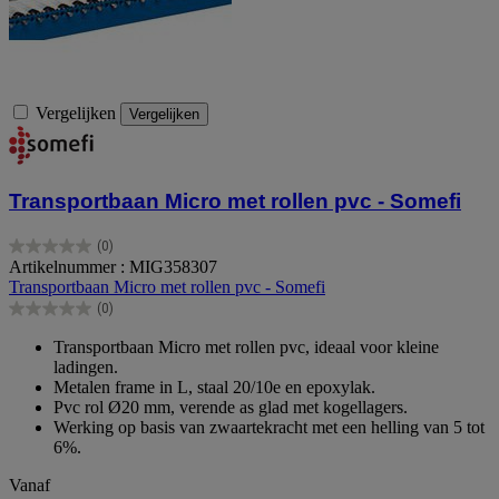
Vergelijken
Vergelijken
Transportbaan Micro met rollen pvc - Somefi
(0)
0.0
Artikelnummer : MIG358307
van
Transportbaan Micro met rollen pvc - Somefi
de
(0)
5
0.0
sterren.
van
Transportbaan Micro met rollen pvc, ideaal voor kleine
de
ladingen.
5
Metalen frame in L, staal 20/10e en epoxylak.
sterren.
Pvc rol Ø20 mm, verende as glad met kogellagers.
Werking op basis van zwaartekracht met een helling van 5 tot
6%.
Vanaf