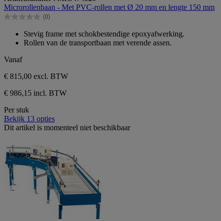
van
Microrollenbaan - Met PVC-rollen met Ø 20 mm en lengte 150 mm
de
(0)
5
0.0
sterren.
van
Stevig frame met schokbestendige epoxyafwerking.
de
Rollen van de transportbaan met verende assen.
5
sterren.
Vanaf
€ 815,00
excl. BTW
€ 986,15 incl. BTW
Per stuk
Bekijk 13 opties
Dit artikel is momenteel niet beschikbaar