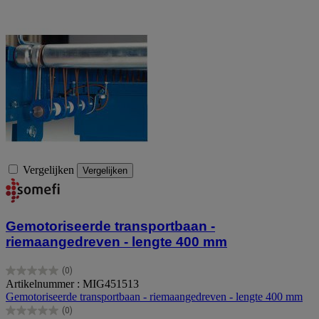
Vergelijken
Vergelijken
Gemotoriseerde transportbaan -
riemaangedreven - lengte 400 mm
(0)
0.0
Artikelnummer : MIG451513
van
Gemotoriseerde transportbaan - riemaangedreven - lengte 400 mm
de
(0)
5
0.0