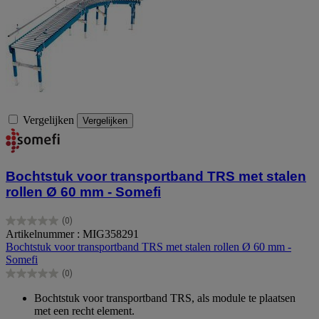
Vergelijken
Vergelijken
Bochtstuk voor transportband TRS met stalen
rollen Ø 60 mm - Somefi
(0)
0.0
Artikelnummer : MIG358291
van
Bochtstuk voor transportband TRS met stalen rollen Ø 60 mm -
de
Somefi
5
(0)
sterren.
0.0
van
Bochtstuk voor transportband TRS, als module te plaatsen
de
met een recht element.
5