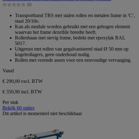
de
(0)
5
0.0
sterren.
van
Transportband TRS met stalen rollen en metalen frame in 'C’,
de
staal 20/10e.
5
Kan als module worden gebruikt met een gebogen element
sterren.
waarvan het frame dezelfde breedte heeft.
Rollenbaan met stevig frame, bedekt met epoxylak RAL
5017.
Uitgerust met rollen van gegalvaniseerd staal Ø 50 mm op
kogelrollagers, geen onderhoud nodig.
Rollen met verende assen voor een eenvoudige vervanging.
Vanaf
€ 290,00
excl. BTW
€ 350,90 incl. BTW
Per stuk
Bekijk 60 opties
Dit artikel is momenteel niet beschikbaar