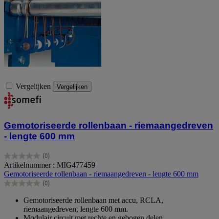
Vergelijken
Vergelijken
Gemotoriseerde rollenbaan - riemaangedreven
- lengte 600 mm
(0)
0.0
Artikelnummer : MIG477459
van
Gemotoriseerde rollenbaan - riemaangedreven - lengte 600 mm
de
(0)
5
0.0
sterren.
van
Gemotoriseerde rollenbaan met accu, RCLA,
de
riemaangedreven, lengte 600 mm.
5
Modulair circuit met rechte en gebogen delen.