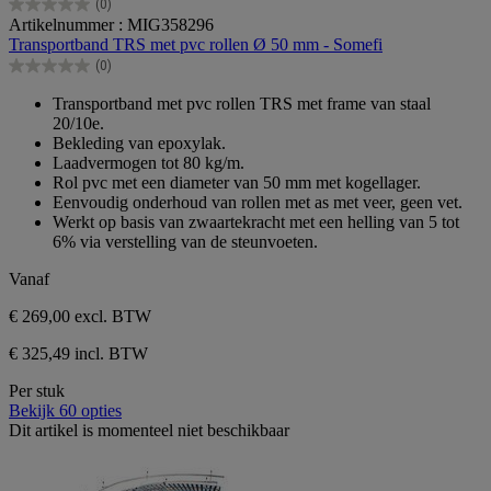
(0)
0.0
Artikelnummer : MIG358296
van
Transportband TRS met pvc rollen Ø 50 mm - Somefi
de
(0)
5
0.0
sterren.
van
Transportband met pvc rollen TRS met frame van staal
de
20/10e.
5
Bekleding van epoxylak.
sterren.
Laadvermogen tot 80 kg/m.
Rol pvc met een diameter van 50 mm met kogellager.
Eenvoudig onderhoud van rollen met as met veer, geen vet.
Werkt op basis van zwaartekracht met een helling van 5 tot
6% via verstelling van de steunvoeten.
Vanaf
€ 269,00
excl. BTW
€ 325,49 incl. BTW
Per stuk
Bekijk 60 opties
Dit artikel is momenteel niet beschikbaar