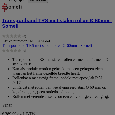
Vergelijken
Transportband TRS met stalen rollen Ø 60mm -
Somefi
(0)
0.0
Artikelnummer : MIG474564
van
Transportband TRS met stalen rollen Ø 60mm - Somefi
de
(0)
5
0.0
sterren.
van
Transportband TRS met stalen rollen en metalen frame in 'C’,
de
staal 20/10e.
5
Kan als module worden gebruikt met een gebogen element
sterren.
waarvan het frame dezelfde breedte heeft.
Rollenbaan met stevig frame, bedekt met epoxylak RAL
5017.
Uitgerust met rollen van gegalvaniseerd staal Ø 60 mm op
kogelrollagers, geen onderhoud nodig.
Rollen met verende assen voor een eenvoudige vervanging.
Vanaf
€ 389,00
excl. BTW