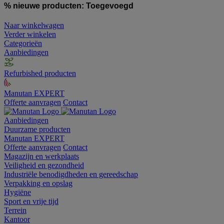
% nieuwe producten:
Toegevoegd
Naar winkelwagen
Verder winkelen
Categorieën
Aanbiedingen
Refurbished producten
Manutan EXPERT
Offerte aanvragen
Contact
Aanbiedingen
Duurzame producten
Manutan EXPERT
Offerte aanvragen
Contact
Magazijn en werkplaats
Veiligheid en gezondheid
Industriële benodigdheden en gereedschap
Verpakking en opslag
Hygiëne
Sport en vrije tijd
Terrein
Kantoor