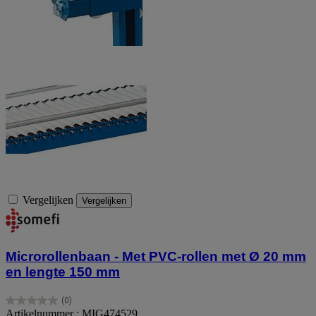
Vergelijken
Vergelijken
Microrollenbaan - Met PVC-rollen met Ø 20 mm
en lengte 150 mm
(0)
0.0
Artikelnummer : MIG474529