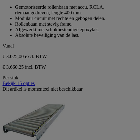
sterren.
van
Gemotoriseerde rollenbaan met accu, RCLA,
de
riemaangedreven, lengte 400 mm.
5
Modulair circuit met rechte en gebogen delen.
sterren.
Rollenbaan met stevig frame.
Afgewerkt met schokbestendige epoxylak.
Absolute beveiliging van de last.
Vanaf
€ 3.025,00
excl. BTW
€ 3.660,25 incl. BTW
Per stuk
Bekijk 15 opties
Dit artikel is momenteel niet beschikbaar