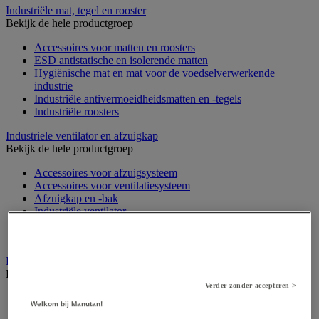
Industriële mat, tegel en rooster
Bekijk de hele productgroep
Accessoires voor matten en roosters
ESD antistatische en isolerende matten
Hygiënische mat en mat voor de voedselverwerkende
industrie
Industriële antivermoeidheidsmatten en -tegels
Industriële roosters
Industriele ventilator en afzuigkap
Bekijk de hele productgroep
Accessoires voor afzuigsysteem
Accessoires voor ventilatiesysteem
Afzuigkap en -bak
Industriële ventilator
Koppeling en verluchtingskoker
Rook afzuigkap
Laboratoriummeubilair
Bekijk de hele productgroep
Verder zonder accepteren >
Accessoires voor laboratoria
Welkom bij Manutan!
Laboratoriumkast