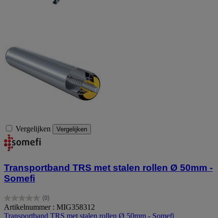
Vergelijken
Vergelijken
Transportband TRS met stalen rollen Ø 50mm -
Somefi
(0)
0.0
Artikelnummer : MIG358312
van
Transportband TRS met stalen rollen Ø 50mm - Somefi