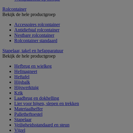
Rolcontainer
Bekijk de hele productgroep
Accessoires rolcontainer
Antidiefstal rolcontainer
Nestbare rolcontainer
Rolcontainer standaard
Stapelaar, takel en hefapparatuur
Bekijk de hele productgroep
Hefbrug en wielkeg
Hefmagneet
Heftafel
Hijsbalk
Hijswerktuig
Krik
Laadbrug en dokhelling
Lier voor hijsen, slepen en trekken
Materiaalheffer
Palletheftoestel
Stapelaar
Veiligheidsstandaard en steun
Vijzel