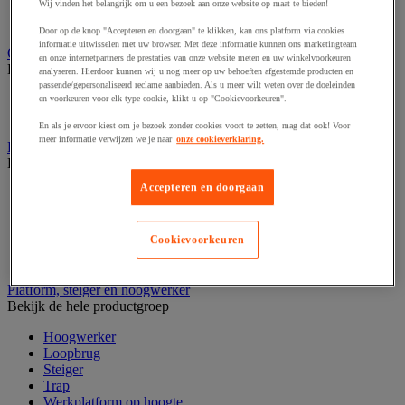
Laboratoriumladekast
Wij vinden het belangrijk om u een bezoek aan onze website op maat te bieden!
Laboratoriumtafel
Door op de knop "Accepteren en doorgaan" te klikken, kan ons platform via cookies
informatie uitwisselen met uw browser. Met deze informatie kunnen ons marketingteam
Opstapkruk, trap en ladder
en onze internetpartners de prestaties van onze website meten en uw winkelvoorkeuren
Bekijk de hele productgroep
analyseren. Hierdoor kunnen wij u nog meer op uw behoeften afgestemde producten en
passende/gepersonaliseerd reclame aanbieden. Als u meer wilt weten over de doeleinden
Ladder
en voorkeuren voor elk type cookie, klikt u op "Cookievoorkeuren".
Trapladder en opstapkruk
En als je ervoor kiest om je bezoek zonder cookies voort te zetten, mag dat ook! Voor
meer informatie verwijzen we je naar
onze cookieverklaring.
Palletwagen
Bekijk de hele productgroep
Accepteren en doorgaan
Elektrische pallettruck
Handpallettruck
Hoogheffende pallettruck
Cookievoorkeuren
Pallettruck met weegsysteem
Stapelaar
Platform, steiger en hoogwerker
Bekijk de hele productgroep
Hoogwerker
Loopbrug
Steiger
Trap
Werkplatform op hoogte