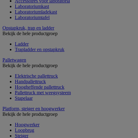
Accessoires voor laboratoria
Laboratoriumkast
Laboratoriumladekast
Laboratoriumtafel
Opstapkruk, trap en ladder
Bekijk de hele productgroep
Ladder
Trapladder en opstapkruk
Palletwagen
Bekijk de hele productgroep
Elektrische pallettruck
Handpallettruck
Hoogheffende pallettruck
Pallettruck met weegsysteem
Stapelaar
Platform, steiger en hoogwerker
Bekijk de hele productgroep
Hoogwerker
Loopbrug
Steiger