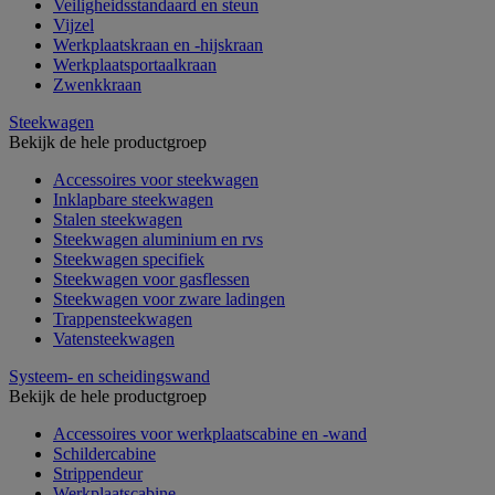
Veiligheidsstandaard en steun
Vijzel
Werkplaatskraan en -hijskraan
Werkplaatsportaalkraan
Zwenkkraan
Steekwagen
Bekijk de hele productgroep
Accessoires voor steekwagen
Inklapbare steekwagen
Stalen steekwagen
Steekwagen aluminium en rvs
Steekwagen specifiek
Steekwagen voor gasflessen
Steekwagen voor zware ladingen
Trappensteekwagen
Vatensteekwagen
Systeem- en scheidingswand
Bekijk de hele productgroep
Accessoires voor werkplaatscabine en -wand
Schildercabine
Strippendeur
Werkplaatscabine