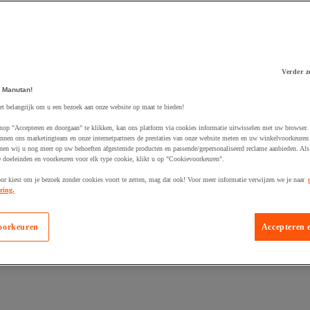
Verder z
 Manutan!
 winkelwagen
et belangrijk om u een bezoek aan onze website op maat te bieden!
nop "Accepteren en doorgaan" te klikken, kan ons platform via cookies informatie uitwisselen met uw browser.
nnen ons marketingteam en onze internetpartners de prestaties van onze website meten en uw winkelvoorkeuren 
nen wij u nog meer op uw behoeften afgestemde producten en passende/gepersonaliseerd reclame aanbieden. Als
 doeleinden en voorkeuren voor elk type cookie, klikt u op "Cookievoorkeuren".
oor kiest om je bezoek zonder cookies voort te zetten, mag dat ook! Voor meer informatie verwijzen we je naar
ring.
oorkeuren
Accepteren 