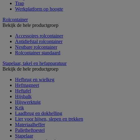
Trap
Werkplatform op hoogte
Rolcontainer
Bekijk de hele productgroep
Accessoires rolcontainer
Antidiefstal rolcontainer
Nestbare rolcontainer
Rolcontainer standaard
Stapelaar, takel en hefapparatuur
Bekijk de hele productgroep
Hefbrug en wielkeg
Hefmagneet
Heftafel
Hijsbalk
Hijswerktuig
Krik
Laadbrug en dokhelling
Lier voor hijsen, slepen en trekken
Materiaalheffer
Palletheftoestel
Stapelaar