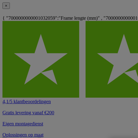
×
{ "7000000000001032059":"Frame lengte (mm)" , "70000000000010
4,1/5 klantbeoordelingen
Gratis levering vanaf €200
Eigen montagedienst
Oplossingen op maat