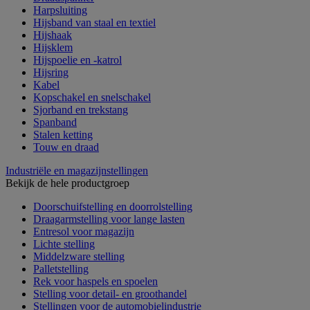
Harpsluiting
Hijsband van staal en textiel
Hijshaak
Hijsklem
Hijspoelie en -katrol
Hijsring
Kabel
Kopschakel en snelschakel
Sjorband en trekstang
Spanband
Stalen ketting
Touw en draad
Industriële en magazijnstellingen
Bekijk de hele productgroep
Doorschuifstelling en doorrolstelling
Draagarmstelling voor lange lasten
Entresol voor magazijn
Lichte stelling
Middelzware stelling
Palletstelling
Rek voor haspels en spoelen
Stelling voor detail- en groothandel
Stellingen voor de automobielindustrie