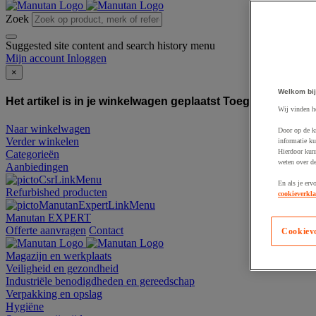
Zoek
Suggested site content and search history menu
Mijn account
Inloggen
×
Welkom bij
Het artikel is in je winkelwagen geplaatst
Toegevoegd aan
Wij vinden h
Naar winkelwagen
Door op de k
Verder winkelen
informatie ku
Hierdoor kun
Categorieën
weten over de
Aanbiedingen
En als je erv
Refurbished producten
cookieverkla
Manutan EXPERT
Offerte aanvragen
Contact
Cookiev
Magazijn en werkplaats
Veiligheid en gezondheid
Industriële benodigdheden en gereedschap
Verpakking en opslag
Hygiëne