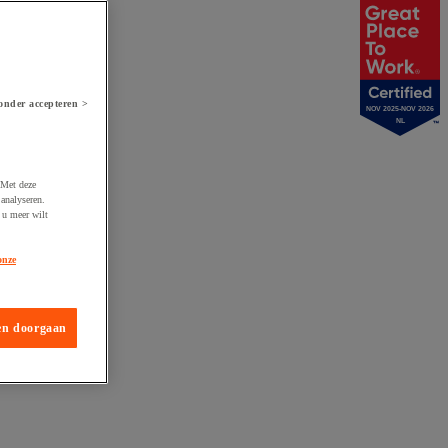
onder accepteren >
NOV 2025-NOV 2026
NL
 Met deze
analyseren.
 u meer wilt
onze
en doorgaan