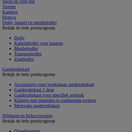
Sport en vrije tijd
Terrein
Kantoor
Horeca
Dolly, haspel en meubelroller
Bekijk de hele productgroep
Dolly
Kabelafroller voor haspels
Meubelroller
Transportroller
Zuigheffer
Garderobekast
Bekijk de hele productgroep
Accessoires voor werkplaats garderobekast
Garderobekast 1 deur
Garderobekast voor specifiek gebruik
Kluisjes met muntslot en multimedia lockers
Meervaks garderobekast
Hijsband en hefaccessoires
Bekijk de hele productgroep
Draadspanner