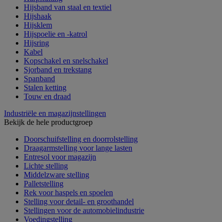
Hijsband van staal en textiel
Hijshaak
Hijsklem
Hijspoelie en -katrol
Hijsring
Kabel
Kopschakel en snelschakel
Sjorband en trekstang
Spanband
Stalen ketting
Touw en draad
Industriële en magazijnstellingen
Bekijk de hele productgroep
Doorschuifstelling en doorrolstelling
Draagarmstelling voor lange lasten
Entresol voor magazijn
Lichte stelling
Middelzware stelling
Palletstelling
Rek voor haspels en spoelen
Stelling voor detail- en groothandel
Stellingen voor de automobielindustrie
Voedingstelling