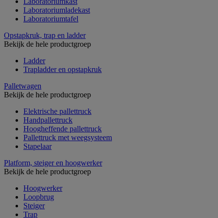
Laboratoriumkast
Laboratoriumladekast
Laboratoriumtafel
Opstapkruk, trap en ladder
Bekijk de hele productgroep
Ladder
Trapladder en opstapkruk
Palletwagen
Bekijk de hele productgroep
Elektrische pallettruck
Handpallettruck
Hoogheffende pallettruck
Pallettruck met weegsysteem
Stapelaar
Platform, steiger en hoogwerker
Bekijk de hele productgroep
Hoogwerker
Loopbrug
Steiger
Trap