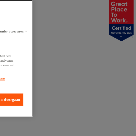
onder accepteren >
NOV 2025-NOV 2026
NL
 Met deze
analyseren.
 u meer wilt
onze
en doorgaan