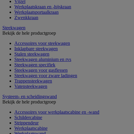
Vijzel
Werkplaatskraan en -hijskraan
Werkplaatsportaalkraan
Zwenkkraan
Steekwagen
Bekijk de hele productgroep
Accessoires voor steekwagen
Inklapbare steekwagen
Stalen steekwagen
Steekwagen aluminium en rvs
Steekwagen specifiek
Steekwagen voor gasflessen
Steekwagen voor zware ladingen
Trappensteekwagen
Vatensteekwagen
Systeem- en scheidingswand
Bekijk de hele productgroep
Accessoires voor werkplaatscabine en -wand
Schildercabine
Strippendeur
Werkplaatscabine
Werkplaatswand