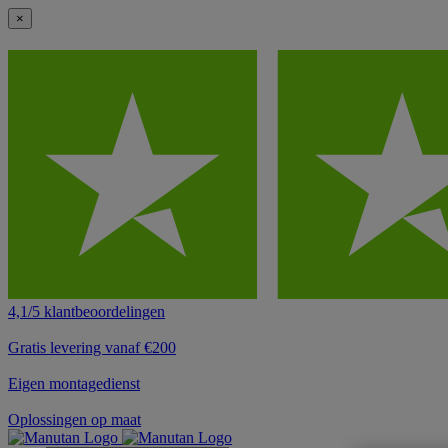
×
4,1/5 klantbeoordelingen
Gratis levering vanaf €200
Eigen montagedienst
Oplossingen op maat