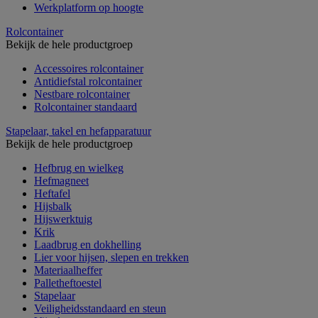
Werkplatform op hoogte
Rolcontainer
Bekijk de hele productgroep
Accessoires rolcontainer
Antidiefstal rolcontainer
Nestbare rolcontainer
Rolcontainer standaard
Stapelaar, takel en hefapparatuur
Bekijk de hele productgroep
Hefbrug en wielkeg
Hefmagneet
Heftafel
Hijsbalk
Hijswerktuig
Krik
Laadbrug en dokhelling
Lier voor hijsen, slepen en trekken
Materiaalheffer
Palletheftoestel
Stapelaar
Veiligheidsstandaard en steun