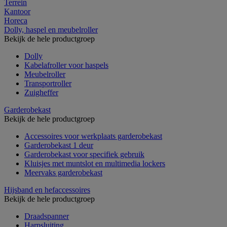
Terrein
Kantoor
Horeca
Dolly, haspel en meubelroller
Bekijk de hele productgroep
Dolly
Kabelafroller voor haspels
Meubelroller
Transportroller
Zuigheffer
Garderobekast
Bekijk de hele productgroep
Accessoires voor werkplaats garderobekast
Garderobekast 1 deur
Garderobekast voor specifiek gebruik
Kluisjes met muntslot en multimedia lockers
Meervaks garderobekast
Hijsband en hefaccessoires
Bekijk de hele productgroep
Draadspanner
Harpsluiting