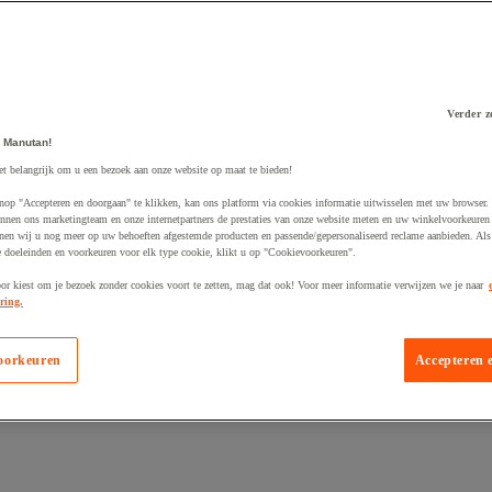
Verder z
 winkelwagen
 Manutan!
et belangrijk om u een bezoek aan onze website op maat te bieden!
nop "Accepteren en doorgaan" te klikken, kan ons platform via cookies informatie uitwisselen met uw browser.
nnen ons marketingteam en onze internetpartners de prestaties van onze website meten en uw winkelvoorkeuren 
nen wij u nog meer op uw behoeften afgestemde producten en passende/gepersonaliseerd reclame aanbieden. Als
 doeleinden en voorkeuren voor elk type cookie, klikt u op "Cookievoorkeuren".
oor kiest om je bezoek zonder cookies voort te zetten, mag dat ook! Voor meer informatie verwijzen we je naar
ring.
oorkeuren
Accepteren 