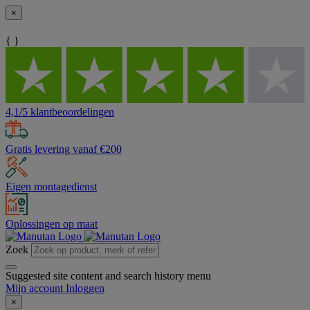
×
{ }
4,1/5 klantbeoordelingen
Gratis levering vanaf €200
Eigen montagedienst
Oplossingen op maat
Zoek
Suggested site content and search history menu
Mijn account
Inloggen
×