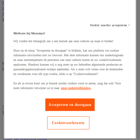
Kantoor
Horeca
Buitenmeubilair
Bekijk de hele productgroep
Verder zonder accepteren >
Parasol en pergola
Welkom bij Manutan!
Stedelijk meubilair
Tent en podium
Wij vinden het belangrijk om u een bezoek aan onze website op maat te bieden!
Tuin- en terrasmeubilair
Door op de knop "Accepteren en doorgaan" te klikken, kan ons platform via cookies
Tuinhuis
informatie uitwisselen met uw browser. Met deze informatie kunnen ons marketingteam
en onze internetpartners de prestaties van onze website meten en uw winkelvoorkeuren
Gevelvlaggen
analyseren. Hierdoor kunnen wij u nog meer op uw behoeften afgestemde producten en
Bekijk de hele productgroep
passende/gepersonaliseerd reclame aanbieden. Als u meer wilt weten over de doeleinden
en voorkeuren voor elk type cookie, klikt u op "Cookievoorkeuren".
Officiële vlag
En als je ervoor kiest om je bezoek zonder cookies voort te zetten, mag dat ook! Voor
Reclame vlag
meer informatie verwijzen we je naar
onze cookieverklaring.
Vlaggenmast
Windzak
Accepteren en doorgaan
Stedelijke overkapping
Bekijk de hele productgroep
Overkapping multifunctioneel en voor tweewielers
Cookievoorkeuren
Rookoverkapping
Tuin- en parkmachines