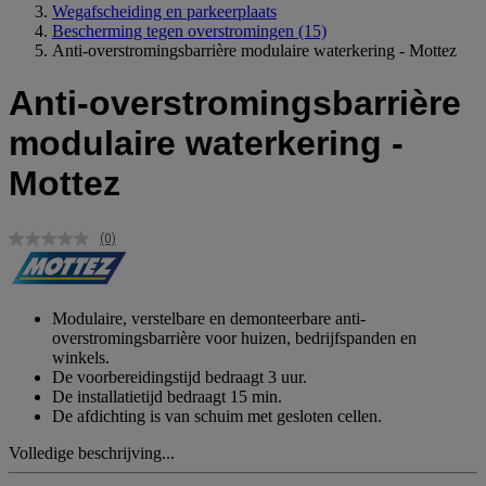
Wegafscheiding en parkeerplaats
Bescherming tegen overstromingen
(15)
Anti-overstromingsbarrière modulaire waterkering - Mottez
Anti-overstromingsbarrière
modulaire waterkering -
Mottez
(0)
Geen
scorewaarde.
Dezelfde
paginalink.
Modulaire, verstelbare en demonteerbare anti-
overstromingsbarrière voor huizen, bedrijfspanden en
winkels.
De voorbereidingstijd bedraagt 3 uur.
De installatietijd bedraagt 15 min.
De afdichting is van schuim met gesloten cellen.
Volledige beschrijving...