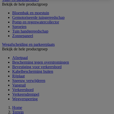
Bekijk de hele productgroep
Bloembak en moestuin
Gemotoriseerde tuingereedschap
Pomp en regenwatercollector
Sproeien
Tuin handgereedschap
Zonnepaneel
Wegafscheiding en parkeerplaats
Bekijk de hele productgroep
Afzetpaal
Bescherming tegen overstromingen
Bevestiging voor verkeersbord
Kabelbescherming buiten
Rijplaat
Sneeuw verwijderen
Vangrail
Verkeersbord
Verkeersdrempel
Wegversperring
Home
Terrein