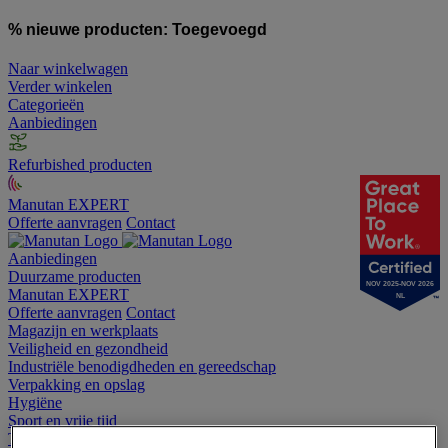
% nieuwe producten:
Toegevoegd
Naar winkelwagen
Verder winkelen
Categorieën
Aanbiedingen
Refurbished producten
Manutan EXPERT
Offerte aanvragen
Contact
Aanbiedingen
Duurzame producten
NOV 2025-NOV 2026
Manutan EXPERT
NL
Offerte aanvragen
Contact
Magazijn en werkplaats
Veiligheid en gezondheid
Industriële benodigdheden en gereedschap
Verpakking en opslag
Hygiëne
Sport en vrije tijd
Terrein