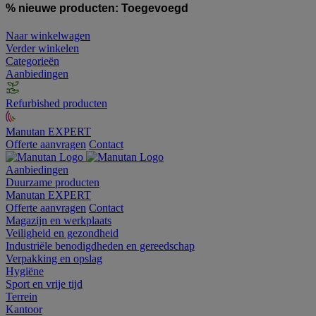
% nieuwe producten:
Toegevoegd
Naar winkelwagen
Verder winkelen
Categorieën
Aanbiedingen
Refurbished producten
Manutan EXPERT
Offerte aanvragen
Contact
Aanbiedingen
Duurzame producten
Manutan EXPERT
Offerte aanvragen
Contact
Magazijn en werkplaats
Veiligheid en gezondheid
Industriële benodigdheden en gereedschap
Verpakking en opslag
Hygiëne
Sport en vrije tijd
Terrein
Kantoor