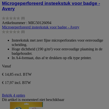
Microgeperforeerd insteekstuk voor badge -
Avery
(0)
0.0
Artikelnummer : MIG50126094
van
Microgeperforeerd insteekstuk voor badge - Avery
de
(0)
5
0.0
sterren.
van
Insteekstuk met zeer fijne microperforaties voor eenvoudige
de
scheiding.
5
Hoge dichtheid (190 g/m²) voor eenvoudige plaatsing in de
sterren.
badgehouder.
In A4-formaat, dus af te drukken op elk type printer.
Vanaf
€ 14,85
excl. BTW
€ 17,97 incl. BTW
Bekijk 4 opties
Dit artikel is momenteel niet beschikbaar