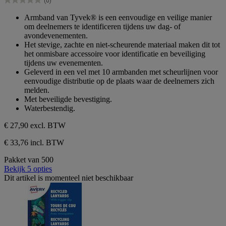
(0)
5
0.0
sterren.
van
Armband van Tyvek® is een eenvoudige en veilige manier
de
om deelnemers te identificeren tijdens uw dag- of
5
avondevenementen.
sterren.
Het stevige, zachte en niet-scheurende materiaal maken dit tot
het onmisbare accessoire voor identificatie en beveiliging
tijdens uw evenementen.
Geleverd in een vel met 10 armbanden met scheurlijnen voor
eenvoudige distributie op de plaats waar de deelnemers zich
melden.
Met beveiligde bevestiging.
Waterbestendig.
€ 27,90
excl. BTW
€ 33,76 incl. BTW
Pakket van 500
Bekijk 5 opties
Dit artikel is momenteel niet beschikbaar