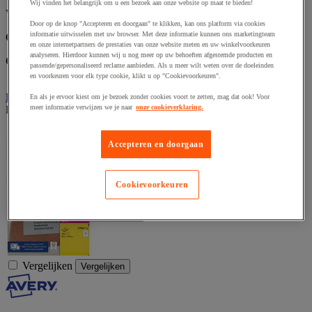
Wij vinden het belangrijk om u een bezoek aan onze website op maat te bieden!
Vanaf
Door op de knop "Accepteren en doorgaan" te klikken, kan ons platform via cookies
informatie uitwisselen met uw browser. Met deze informatie kunnen ons marketingteam
€ 15,49
excl. BTW
en onze internetpartners de prestaties van onze website meten en uw winkelvoorkeuren
analyseren. Hierdoor kunnen wij u nog meer op uw behoeften afgestemde producten en
€ 18,74 incl. BTW
passende/gepersonaliseerd reclame aanbieden. Als u meer wilt weten over de doeleinden
en voorkeuren voor elk type cookie, klikt u op "Cookievoorkeuren".
Bekijk 3 opties
En als je ervoor kiest om je bezoek zonder cookies voort te zetten, mag dat ook! Voor
meer informatie verwijzen we je naar
onze cookieverklaring.
Dit artikel is momenteel niet beschikbaar
Accepteren en doorgaan
Cookievoorkeuren
Vergelijken
Vergelijken