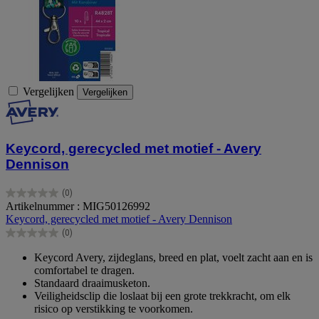
Vergelijken
Vergelijken
Keycord, gerecycled met motief - Avery
Dennison
(0)
0.0
Artikelnummer : MIG50126992
van
Keycord, gerecycled met motief - Avery Dennison
de
(0)
5
0.0
sterren.
van
Keycord Avery, zijdeglans, breed en plat, voelt zacht aan en is
de
comfortabel te dragen.
5
Standaard draaimusketon.
sterren.
Veiligheidsclip die loslaat bij een grote trekkracht, om elk
risico op verstikking te voorkomen.