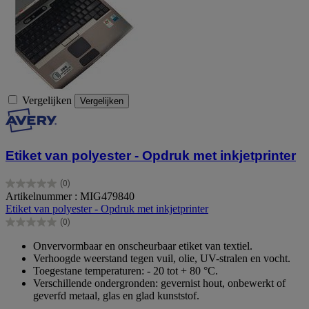
Vergelijken
Vergelijken
Etiket van polyester - Opdruk met inkjetprinter
(0)
0.0
Artikelnummer : MIG479840
van
Etiket van polyester - Opdruk met inkjetprinter
de
(0)
5
0.0
sterren.
van
Onvervormbaar en onscheurbaar etiket van textiel.
de
Verhoogde weerstand tegen vuil, olie, UV-stralen en vocht.
5
Toegestane temperaturen: - 20 tot + 80 °C.
sterren.
Verschillende ondergronden: gevernist hout, onbewerkt of
geverfd metaal, glas en glad kunststof.