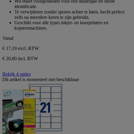
Wit etiket voorgesneden voor een duidelijke en snelle
de
identificatie.
5
Te verwijderen zonder sporen achter te laten, hecht perfect
sterren.
zelfs na meerdere keren te zijn gebruikt.
Geschikt voor alle types inkjet- en laserprinters en
kopieermachines.
Vanaf
€ 17,19
excl. BTW
€ 20,80 incl. BTW
Bekijk 4 opties
Dit artikel is momenteel niet beschikbaar