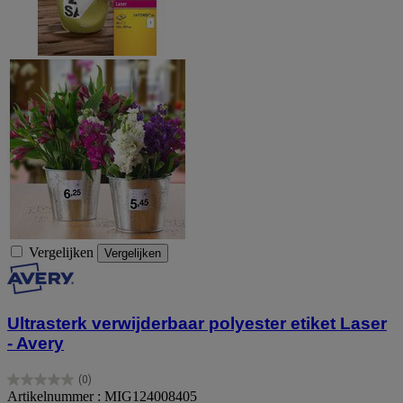
Vergelijken
Vergelijken
Ultrasterk verwijderbaar polyester etiket Laser
- Avery
(0)
0.0
Artikelnummer : MIG124008405