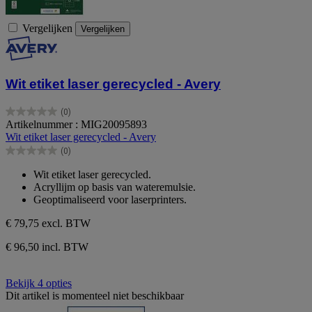
Vergelijken
Vergelijken
Wit etiket laser gerecycled - Avery
(0)
0.0
Artikelnummer : MIG20095893
van
Wit etiket laser gerecycled - Avery
de
(0)
5
0.0
sterren.
van
Wit etiket laser gerecycled.
de
Acryllijm op basis van wateremulsie.
5
Geoptimaliseerd voor laserprinters.
sterren.
€ 79,75
excl. BTW
€ 96,50 incl. BTW
Bekijk 4 opties
Dit artikel is momenteel niet beschikbaar