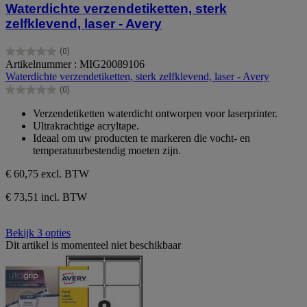
Waterdichte verzendetiketten, sterk
zelfklevend, laser - Avery
(0)
0.0
Artikelnummer : MIG20089106
van
Waterdichte verzendetiketten, sterk zelfklevend, laser - Avery
de
(0)
5
0.0
sterren.
van
Verzendetiketten waterdicht ontworpen voor laserprinter.
de
Ultrakrachtige acryltape.
5
Ideaal om uw producten te markeren die vocht- en
sterren.
temperatuurbestendig moeten zijn.
€ 60,75
excl. BTW
€ 73,51 incl. BTW
Bekijk 3 opties
Dit artikel is momenteel niet beschikbaar