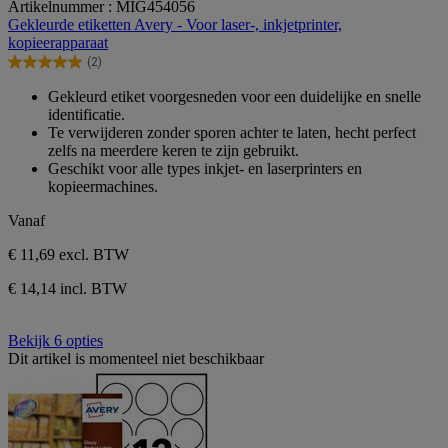
Artikelnummer : MIG454056
van
Gekleurde etiketten Avery - Voor laser-, inkjetprinter,
de
kopieerapparaat
5
(2)
sterren.
5.0
2
van
Gekleurd etiket voorgesneden voor een duidelijke en snelle
beoordelingen
de
identificatie.
5
Te verwijderen zonder sporen achter te laten, hecht perfect
sterren.
zelfs na meerdere keren te zijn gebruikt.
2
Geschikt voor alle types inkjet- en laserprinters en
beoordelingen
kopieermachines.
Vanaf
€ 11,69
excl. BTW
€ 14,14 incl. BTW
Bekijk 6 opties
Dit artikel is momenteel niet beschikbaar