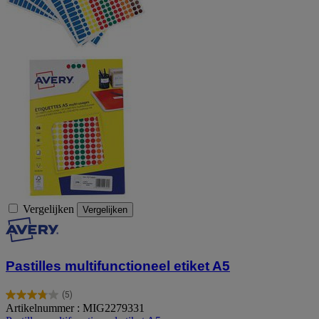
Vergelijken
Vergelijken
Pastilles multifunctioneel etiket A5
(5)
3.8
Artikelnummer : MIG2279331
van