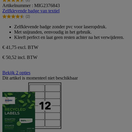
4.5
Artikelnummer : MIG2376843
van
Zelfklevende badge van textiel
de
(2)
5
4.5
sterren.
van
Zelfklevende badge zonder pvc voor laseropdruk.
2
de
Met snijranden, eenvoudig in het gebruik.
beoordelingen
5
Kleeft perfect en laat geen resten achter na het verwijderen.
sterren.
2
€ 41,75
excl. BTW
beoordelingen
€ 50,52 incl. BTW
Bekijk 2 opties
Dit artikel is momenteel niet beschikbaar