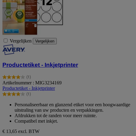
Vergelijken
Vergelijken
Productetiket - Inkjetprinter
(1)
4.0
Artikelnummer : MIG3234169
van
Productetiket - Inkjetprinter
de
(1)
5
4.0
sterren.
van
Personaliseerbaar en glanzend etiket voor een hoogwaardige
1
de
uitstraling van uw producten en verpakkingen.
beoordeling
5
Afdrukken tot de randen voor meer ruimte.
sterren.
Compatibel met inkjet.
1
beoordeling
€ 13,65
excl. BTW