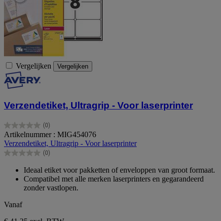
Vergelijken
Vergelijken
Verzendetiket, Ultragrip - Voor laserprinter
(0)
0.0
Artikelnummer : MIG454076
van
Verzendetiket, Ultragrip - Voor laserprinter
de
(0)
5
0.0
sterren.
van
Ideaal etiket voor pakketten of enveloppen van groot formaat.
de
Compatibel met alle merken laserprinters en gegarandeerd
5
zonder vastlopen.
sterren.
Vanaf