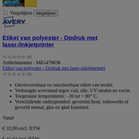
Vergelijken
Vergelijken
Etiket van polyester - Opdruk met
laser-/inkjetprinter
(0)
0.0
Artikelnummer : MIG479838
van
Etiket van polyester - Opdruk met laser-/inkjetprinter
de
(0)
5
0.0
sterren.
van
Onvervormbaar en onscheurbaar etiket van textiel.
de
Verhoogde weerstand tegen vuil, olie, UV-stralen en vocht.
5
Toegestane temperaturen: - 20 tot + 80° C.
sterren.
Verschillende ondergronden: gevernist hout, onbewerkt of
geverfd metaal, glas en glad kunststof.
Vanaf
€ 33,90
excl. BTW
€ 41,02 incl. BTW