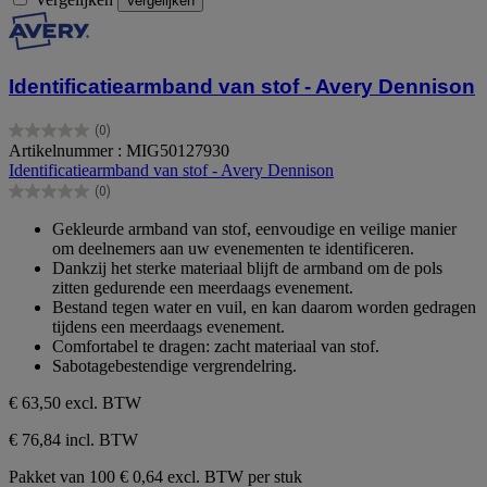
Vergelijken
Identificatiearmband van stof - Avery Dennison
(0)
0.0
Artikelnummer : MIG50127930
van
Identificatiearmband van stof - Avery Dennison
de
(0)
5
0.0
sterren.
van
Gekleurde armband van stof, eenvoudige en veilige manier
de
om deelnemers aan uw evenementen te identificeren.
5
Dankzij het sterke materiaal blijft de armband om de pols
sterren.
zitten gedurende een meerdaags evenement.
Bestand tegen water en vuil, en kan daarom worden gedragen
tijdens een meerdaags evenement.
Comfortabel te dragen: zacht materiaal van stof.
Sabotagebestendige vergrendelring.
€ 63,50
excl. BTW
€ 76,84 incl. BTW
Pakket van 100
€ 0,64 excl. BTW per stuk