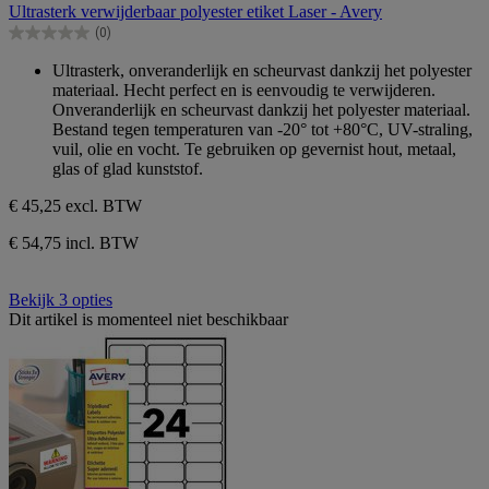
van
Ultrasterk verwijderbaar polyester etiket Laser - Avery
de
(0)
5
0.0
sterren.
van
Ultrasterk, onveranderlijk en scheurvast dankzij het polyester
de
materiaal. Hecht perfect en is eenvoudig te verwijderen.
5
Onveranderlijk en scheurvast dankzij het polyester materiaal.
sterren.
Bestand tegen temperaturen van -20° tot +80°C, UV-straling,
vuil, olie en vocht. Te gebruiken op gevernist hout, metaal,
glas of glad kunststof.
€ 45,25
excl. BTW
€ 54,75 incl. BTW
Bekijk 3 opties
Dit artikel is momenteel niet beschikbaar