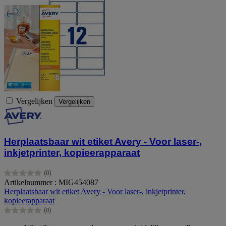
Vergelijken
Vergelijken
Herplaatsbaar wit etiket Avery - Voor laser-,
inkjetprinter, kopieerapparaat
(0)
0.0
Artikelnummer : MIG454087
van
Herplaatsbaar wit etiket Avery - Voor laser-, inkjetprinter,
de
kopieerapparaat
5
(0)
sterren.
0.0
van