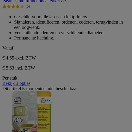
Pastilles multifunctioneel etiket A5
de
(5)
5
3.8
sterren.
van
Geschikt voor alle laser- en inktprinters.
5
de
Signaleren, identificeren, ordenen, coderen, terugvinden in
beoordelingen
5
een oogwenk.
sterren.
Verschillende kleuren en verschillende diameters.
5
Permanente hechting.
beoordelingen
Vanaf
€ 4,65
excl. BTW
€ 5,63 incl. BTW
Per stuk
Bekijk 3 opties
Dit artikel is momenteel niet beschikbaar