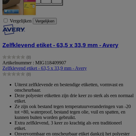
Vergelijken
Vergelijken
Zelfklevend etiket - 63,5 x 33,9 mm - Avery
(0)
0.0
Artikelnummer : MIG118409907
van
Zelfklevend etiket - 63,5 x 33,9 mm - Avery
de
(0)
5
0.0
sterren.
van
Uiterst zelfklevende en bestendige etiketten, vormvast en
de
onscheurbaar.
5
Deze polyester etiketten zijn drie keer zo sterk als een normaal
sterren.
etiket.
Ze zijn ook bestand tegen temperatuurveranderingen van -20
tot +80, waterproof, bestand tegen olie, vuil en spatten, en
kunnen buiten worden gebruikt.
Extra zelfklevend, 3 keer zo krachtig als een traditioneel
etiket.
Onvervormbaar en onscheurbaar etiket dankzij het polyester