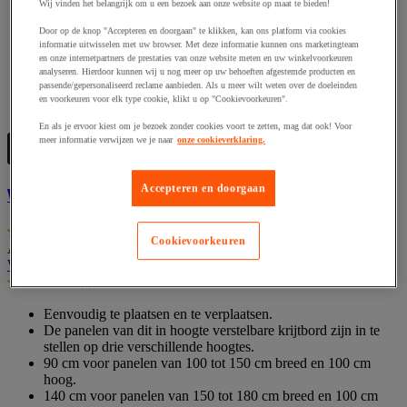
Wij vinden het belangrijk om u een bezoek aan onze website op maat te bieden!
Door op de knop "Accepteren en doorgaan" te klikken, kan ons platform via cookies
informatie uitwisselen met uw browser. Met deze informatie kunnen ons marketingteam
en onze internetpartners de prestaties van onze website meten en uw winkelvoorkeuren
analyseren. Hierdoor kunnen wij u nog meer op uw behoeften afgestemde producten en
passende/gepersonaliseerd reclame aanbieden. Als u meer wilt weten over de doeleinden
en voorkeuren voor elk type cookie, klikt u op "Cookievoorkeuren".
Vergelijken
Vergelijken
En als je ervoor kiest om je bezoek zonder cookies voort te zetten, mag dat ook! Voor
meer informatie verwijzen we je naar
onze cookieverklaring.
Accepteren en doorgaan
Whiteboard easel
(4)
4.8
Cookievoorkeuren
Artikelnummer : MIG453668
van
Whiteboard easel
de
(4)
5
4.8
sterren.
van
Eenvoudig te plaatsen en te verplaatsen.
4
de
De panelen van dit in hoogte verstelbare krijtbord zijn in te
beoordelingen
5
stellen op drie verschillende hoogtes.
sterren.
90 cm voor panelen van 100 tot 150 cm breed en 100 cm
4
hoog.
beoordelingen
140 cm voor panelen van 150 tot 180 cm breed en 100 cm