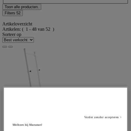
Toon alle producten.
Filters
52
Artikeloverzicht
Artikelen:
( 1 - 48 van 52 )
Sorteer op
Verder zonder accepteren >
Welkom bij Manutan!