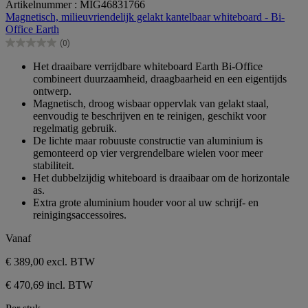
Artikelnummer : MIG46831766
van
Magnetisch, milieuvriendelijk gelakt kantelbaar whiteboard - Bi-
de
Office Earth
5
(0)
sterren.
0.0
van
Het draaibare verrijdbare whiteboard Earth Bi-Office
de
combineert duurzaamheid, draagbaarheid en een eigentijds
5
ontwerp.
sterren.
Magnetisch, droog wisbaar oppervlak van gelakt staal,
eenvoudig te beschrijven en te reinigen, geschikt voor
regelmatig gebruik.
De lichte maar robuuste constructie van aluminium is
gemonteerd op vier vergrendelbare wielen voor meer
stabiliteit.
Het dubbelzijdig whiteboard is draaibaar om de horizontale
as.
Extra grote aluminium houder voor al uw schrijf- en
reinigingsaccessoires.
Vanaf
€ 389,00
excl. BTW
€ 470,69 incl. BTW