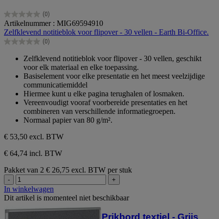
(0)
0.0
Artikelnummer : MIG69594910
van
Zelfklevend notitieblok voor flipover - 30 vellen - Earth Bi-Office.
de
(0)
5
0.0
sterren.
van
Zelfklevend notitieblok voor flipover - 30 vellen, geschikt
de
voor elk materiaal en elke toepassing.
5
Basiselement voor elke presentatie en het meest veelzijdige
sterren.
communicatiemiddel
Hiermee kunt u elke pagina terughalen of losmaken.
Vereenvoudigt vooraf voorbereide presentaties en het
combineren van verschillende informatiegroepen.
Normaal papier van 80 g/m².
€ 53,50
excl. BTW
€ 64,74 incl. BTW
Pakket van 2
€ 26,75 excl. BTW per stuk
-
+
In winkelwagen
Dit artikel is momenteel niet beschikbaar
Prikbord textiel - Grijs