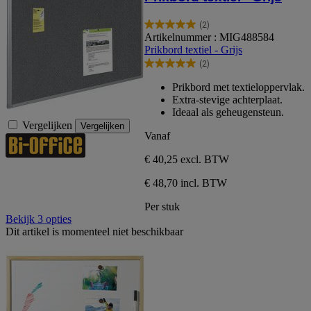
(2)
5.0
Artikelnummer : MIG488584
van
Prikbord textiel - Grijs
de
(2)
5
5.0
sterren.
van
Prikbord met textieloppervlak.
2
de
Extra-stevige achterplaat.
beoordelingen
5
Ideaal als geheugensteun.
sterren.
Vergelijken
Vergelijken
2
Vanaf
beoordelingen
€ 40,25
excl. BTW
€ 48,70 incl. BTW
Per stuk
Bekijk 3 opties
Dit artikel is momenteel niet beschikbaar