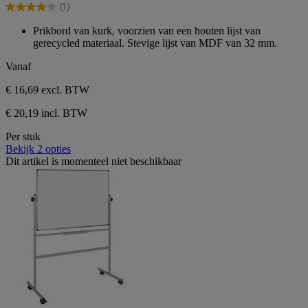
(1)
5
4.0
sterren.
van
Prikbord van kurk, voorzien van een houten lijst van
1
de
gerecycled materiaal. Stevige lijst van MDF van 32 mm.
beoordeling
5
sterren.
Vanaf
1
beoordeling
€ 16,69
excl. BTW
€ 20,19 incl. BTW
Per stuk
Bekijk 2 opties
Dit artikel is momenteel niet beschikbaar