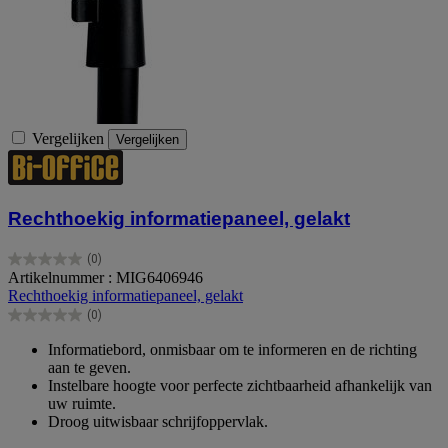
Vergelijken
Vergelijken
Rechthoekig informatiepaneel, gelakt
(0)
0.0
Artikelnummer : MIG6406946
van
Rechthoekig informatiepaneel, gelakt
de
(0)
5
0.0
sterren.
van
Informatiebord, onmisbaar om te informeren en de richting
de
aan te geven.
5
Instelbare hoogte voor perfecte zichtbaarheid afhankelijk van
sterren.
uw ruimte.
Droog uitwisbaar schrijfoppervlak.