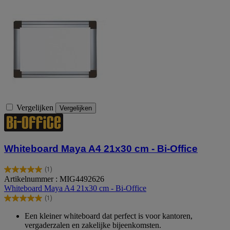
Vergelijken
Vergelijken
Whiteboard Maya A4 21x30 cm - Bi-Office
(1)
5.0
Artikelnummer : MIG4492626
van
Whiteboard Maya A4 21x30 cm - Bi-Office
de
(1)
5
5.0
sterren.
van
Een kleiner whiteboard dat perfect is voor kantoren,
1
de
vergaderzalen en zakelijke bijeenkomsten.
beoordeling
5