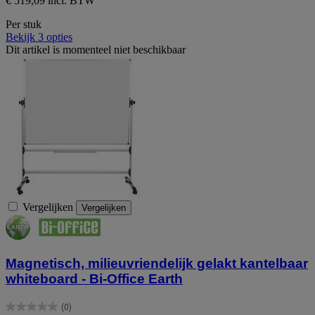
€ 519,09 incl. BTW
Per stuk
Bekijk 3 opties
Dit artikel is momenteel niet beschikbaar
Vergelijken
Vergelijken
Magnetisch, milieuvriendelijk gelakt kantelbaar
whiteboard - Bi-Office Earth
(0)
0.0