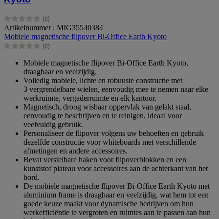
(0)
0.0
Artikelnummer : MIG35540384
van
Mobiele magnetische flipover Bi-Office Earth Kyoto
de
(0)
5
0.0
sterren.
van
Mobiele magnetische flipover Bi-Office Earth Kyoto,
de
draagbaar en veelzijdig.
5
Volledig mobiele, lichte en robuuste constructie met
sterren.
3 vergrendelbare wielen, eenvoudig mee te nemen naar elke
werkruimte, vergaderruimte en elk kantoor.
Magnetisch, droog wisbaar oppervlak van gelakt staal,
eenvoudig te beschrijven en te reinigen, ideaal voor
veelvuldig gebruik.
Personaliseer de flipover volgens uw behoeften en gebruik
dezelfde constructie voor whiteboards met verschillende
afmetingen en andere accessoires.
Bevat verstelbare haken voor flipoverblokken en een
kunststof plateau voor accessoires aan de achterkant van het
bord.
De mobiele magnetische flipover Bi-Office Earth Kyoto met
aluminium frame is draagbaar en veelzijdig, wat hem tot een
goede keuze maakt voor dynamische bedrijven om hun
werkefficiëntie te vergroten en ruimtes aan te passen aan hun