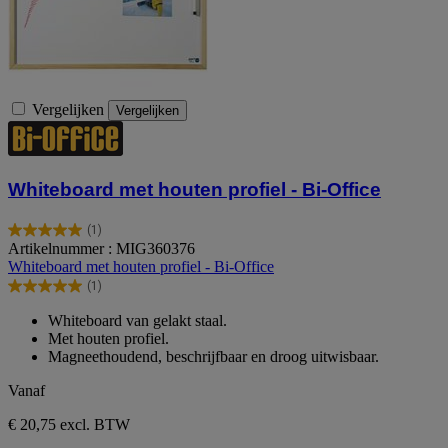
Vergelijken
Vergelijken
Whiteboard met houten profiel - Bi-Office
(1)
5.0
Artikelnummer : MIG360376
van
Whiteboard met houten profiel - Bi-Office
de
(1)
5
5.0
sterren.
van
Whiteboard van gelakt staal.
1
de
Met houten profiel.
beoordeling
5
Magneethoudend, beschrijfbaar en droog uitwisbaar.
sterren.
1
Vanaf
beoordeling
€ 20,75
excl. BTW