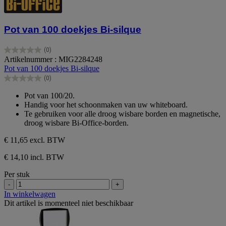
Pot van 100 doekjes Bi-silque
(0)
0.0
Artikelnummer : MIG2284248
van
Pot van 100 doekjes Bi-silque
de
(0)
5
0.0
sterren.
van
Pot van 100/20.
de
Handig voor het schoonmaken van uw whiteboard.
5
Te gebruiken voor alle droog wisbare borden en magnetische,
sterren.
droog wisbare Bi-Office-borden.
€ 11,65
excl. BTW
€ 14,10 incl. BTW
Per stuk
-
+
In winkelwagen
Dit artikel is momenteel niet beschikbaar