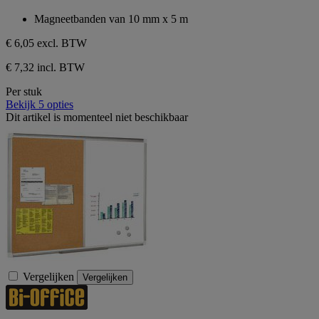
4.8
sterren.
van
Magneetbanden van 10 mm x 5 m
4
de
beoordelingen
5
€ 6,05
excl. BTW
sterren.
4
€ 7,32 incl. BTW
beoordelingen
Per stuk
Bekijk 5 opties
Dit artikel is momenteel niet beschikbaar
Vergelijken
Vergelijken