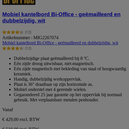
Mobiel kantelbord Bi-Office - geëmailleerd en
dubbelzijdig, wit
(12)
4.3
Artikelnummer : MIG2267074
van
Mobiel kantelbord Bi-Office - geëmailleerd en dubbelzijdig, wit
de
(12)
5
4.3
sterren.
van
Dubbelzijdige plaat geëmailleerd bij 8 ºC.
12
de
Eén zijde droog uitwisbaar, niet-magnetisch.
beoordelingen
5
Eén zijde magnetisch met bekleding van staal of hoogwaardig
sterren.
keramiek.
12
Handig, dubbelzijdig werkoppervlak.
beoordelingen
Plaat is 36° draaibaar op zijn horizontale as.
Mobiel onderstel met 4 geremde wielen.
Gegarandeerd 25 jaar garantie op het oppervlak bij normaal
gebruik. Met verplaatsbare metalen penhouder.
Vanaf
€ 429,00
excl. BTW