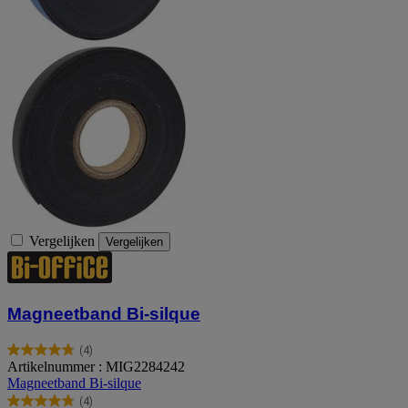
Vergelijken
Vergelijken
Magneetband Bi-silque
(4)
4.8
Artikelnummer : MIG2284242
van
Magneetband Bi-silque
de
(4)
5