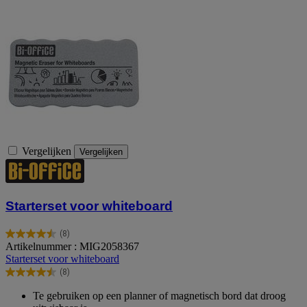
Vergelijken
Vergelijken
Starterset voor whiteboard
(8)
4.5
Artikelnummer : MIG2058367
van
Starterset voor whiteboard
de
(8)
5
4.5
sterren.
van
Te gebruiken op een planner of magnetisch bord dat droog
8
de