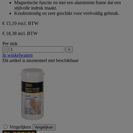
Magnetische functie en met een aluminium frame dat een
sterren.
stijlvolle indruk maakt.
1
Krasbestendig en zeer geschikt voor veelvuldig gebruik.
beoordeling
€ 15,19
excl. BTW
€ 18,38 incl. BTW
Per stuk
-
+
In winkelwagen
Dit artikel is momenteel niet beschikbaar
Vergelijken
Vergelijken