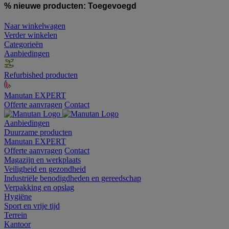
% nieuwe producten:
Toegevoegd
Naar winkelwagen
Verder winkelen
Categorieën
Aanbiedingen
Refurbished producten
Manutan EXPERT
Offerte aanvragen
Contact
Aanbiedingen
Duurzame producten
Manutan EXPERT
Offerte aanvragen
Contact
Magazijn en werkplaats
Veiligheid en gezondheid
Industriële benodigdheden en gereedschap
Verpakking en opslag
Hygiëne
Sport en vrije tijd
Terrein
Kantoor