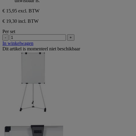
uitwisbaar is.
beoordelingen
5
sterren.
€ 15,95
excl. BTW
8
beoordelingen
€ 19,30 incl. BTW
Per set
-
+
In winkelwagen
Dit artikel is momenteel niet beschikbaar