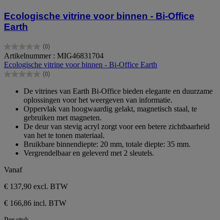
Ecologische vitrine voor binnen - Bi-Office
Earth
(0)
0.0
Artikelnummer : MIG46831704
van
Ecologische vitrine voor binnen - Bi-Office Earth
de
(0)
5
0.0
sterren.
van
De vitrines van Earth Bi-Office bieden elegante en duurzame
de
oplossingen voor het weergeven van informatie.
5
Oppervlak van hoogwaardig gelakt, magnetisch staal, te
sterren.
gebruiken met magneten.
De deur van stevig acryl zorgt voor een betere zichtbaarheid
van het te tonen materiaal.
Bruikbare binnendiepte: 20 mm, totale diepte: 35 mm.
Vergrendelbaar en geleverd met 2 sleutels.
Vanaf
€ 137,90
excl. BTW
€ 166,86 incl. BTW
Per stuk