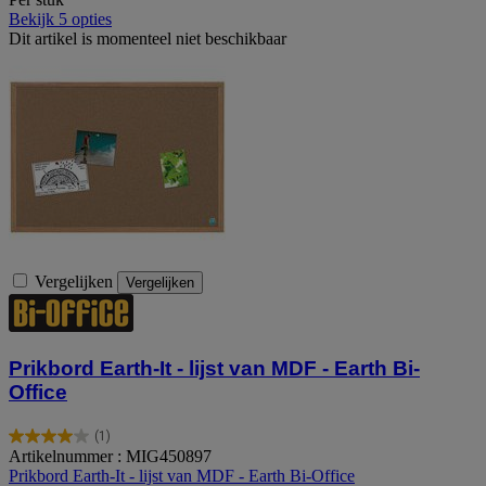
Bekijk 5 opties
Dit artikel is momenteel niet beschikbaar
Vergelijken
Vergelijken
Prikbord Earth-It - lijst van MDF - Earth Bi-
Office
(1)
4.0
Artikelnummer : MIG450897
van
Prikbord Earth-It - lijst van MDF - Earth Bi-Office
de