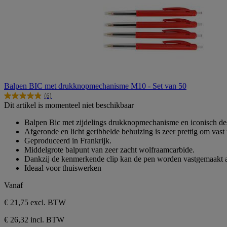
Balpen BIC met drukknopmechanisme M10 - Set van 50
(6)
4.8
Dit artikel is momenteel niet beschikbaar
van
de
Balpen Bic met zijdelings drukknopmechanisme en iconisch de
5
Afgeronde en licht geribbelde behuizing is zeer prettig om va
sterren.
Geproduceerd in Frankrijk.
6
Middelgrote balpunt van zeer zacht wolfraamcarbide.
beoordelingen
Dankzij de kenmerkende clip kan de pen worden vastgemaakt a
Ideaal voor thuiswerken
Vanaf
€ 21,75
excl. BTW
€ 26,32 incl. BTW