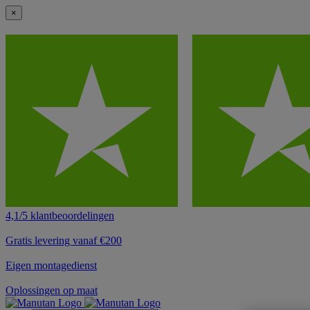
×
4,1/5 klantbeoordelingen
Gratis levering vanaf €200
Eigen montagedienst
Oplossingen op maat