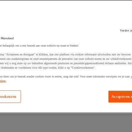
Verder z
 winkelwagen
 Manutan!
et belangrijk om u een bezoek aan onze website op maat te bieden!
nop "Accepteren en doorgaan" te klikken, kan ons platform via cookies informatie uitwisselen met uw browser.
nnen ons marketingteam en onze internetpartners de prestaties van onze website meten en uw winkelvoorkeuren 
nen wij u nog meer op uw behoeften afgestemde producten en passende/gepersonaliseerd reclame aanbieden. Als
 doeleinden en voorkeuren voor elk type cookie, klikt u op "Cookievoorkeuren".
oor kiest om je bezoek zonder cookies voort te zetten, mag dat ook! Voor meer informatie verwijzen we je naar
ring.
oorkeuren
Accepteren 