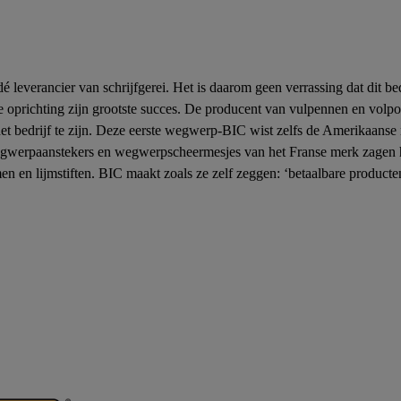
 dé leverancier van schrijfgerei. Het is daarom geen verrassing dat dit b
die oprichting zijn grootste succes. De producent van vulpennen en volpo
 het bedrijf te zijn. Deze eerste wegwerp-BIC wist zelfs de Amerikaan
 Wegwerpaanstekers en wegwerpscheermesjes van het Franse merk zagen 
en en lijmstiften. BIC maakt zoals ze zelf zeggen: ‘betaalbare product