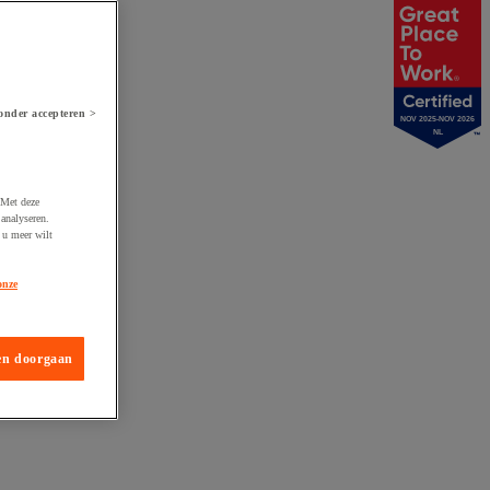
onder accepteren >
NOV 2025-NOV 2026
NL
 Met deze
analyseren.
 u meer wilt
onze
en doorgaan