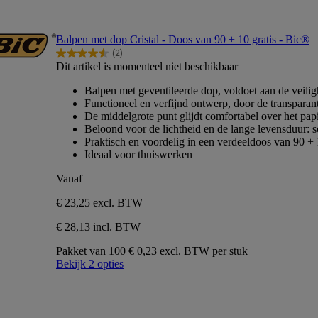
Balpen met dop Cristal - Doos van 90 + 10 gratis - Bic®
(2)
4.5
Dit artikel is momenteel niet beschikbaar
van
de
Balpen met geventileerde dop, voldoet aan de veili
5
Functioneel en verfijnd ontwerp, door de transparant
sterren.
De middelgrote punt glijdt comfortabel over het papi
2
Beloond voor de lichtheid en de lange levensduur: sc
beoordelingen
Praktisch en voordelig in een verdeeldoos van 90 + 
Ideaal voor thuiswerken
Vanaf
€ 23,25
excl. BTW
€ 28,13 incl. BTW
Pakket van 100
€ 0,23 excl. BTW per stuk
Bekijk 2 opties