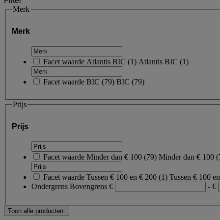
Filter
Merk
Merk
Facet waarde
Atlantis BIC
(
1
)
Atlantis BIC
(1)
Facet waarde
BIC
(
79
)
BIC
(79)
Prijs
Prijs
Facet waarde
Minder dan € 100
(
79
)
Minder dan € 100
(
Facet waarde
Tussen € 100 en € 200
(
1
)
Tussen € 100 e
Ondergrens
Bovengrens
€
- €
Toon alle producten.