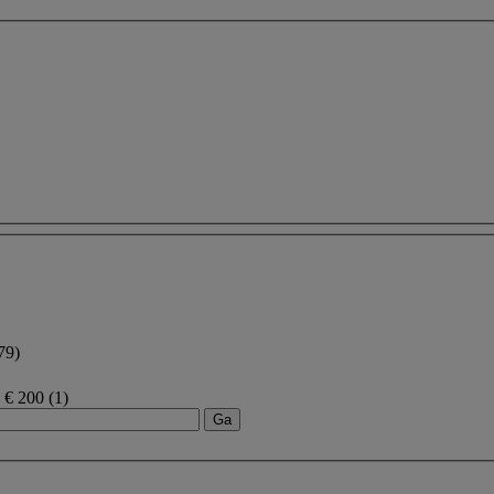
79)
n € 200
(1)