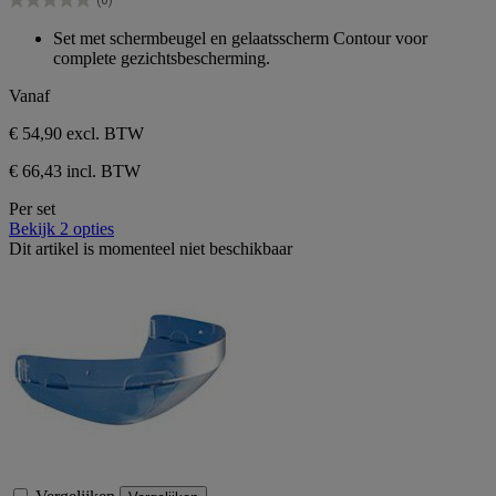
(0)
5
0.0
sterren.
van
Set met schermbeugel en gelaatsscherm Contour voor
de
complete gezichtsbescherming.
5
sterren.
Vanaf
€ 54,90
excl. BTW
€ 66,43 incl. BTW
Per set
Bekijk 2 opties
Dit artikel is momenteel niet beschikbaar