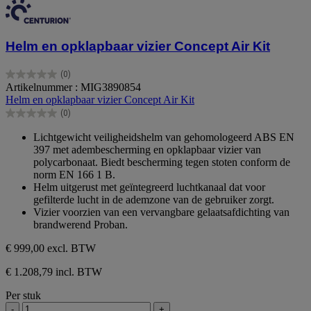
Helm en opklapbaar vizier Concept Air Kit
(0)
0.0
Artikelnummer : MIG3890854
van
Helm en opklapbaar vizier Concept Air Kit
de
(0)
5
0.0
sterren.
van
Lichtgewicht veiligheidshelm van gehomologeerd ABS EN
de
397 met adembescherming en opklapbaar vizier van
5
polycarbonaat. Biedt bescherming tegen stoten conform de
sterren.
norm EN 166 1 B.
Helm uitgerust met geïntegreerd luchtkanaal dat voor
gefilterde lucht in de ademzone van de gebruiker zorgt.
Vizier voorzien van een vervangbare gelaatsafdichting van
brandwerend Proban.
€ 999,00
excl. BTW
€ 1.208,79 incl. BTW
Per stuk
-
+