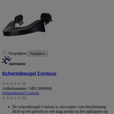
Vergelijken
Vergelijken
Schermbeugel Contour
(0)
0.0
Artikelnummer : MIG3890848
van
Schermbeugel Contour
de
(0)
5
0.0
sterren.
van
De schermbeugel Contour is ontworpen voor bescherming
de
dicht op het gezicht en een laag profiel na het opklappen op
5