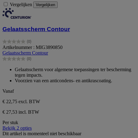
Vergelijken
Vergelijken
Gelaatsscherm Contour
(0)
0.0
Artikelnummer : MIG3890850
van
Gelaatsscherm Contour
de
(0)
5
0.0
sterren.
van
Gelaatsscherm voor algemene toepassingen ter bescherming
de
tegen impacts.
5
Voorzien van een anticondens- en antikrascoating.
sterren.
Vanaf
€ 22,75
excl. BTW
€ 27,53 incl. BTW
Per stuk
Bekijk 2 opties
Dit artikel is momenteel niet beschikbaar