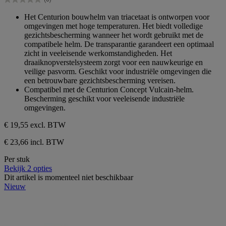
5
0.0
sterren.
van
Het Centurion bouwhelm van triacetaat is ontworpen voor
de
omgevingen met hoge temperaturen. Het biedt volledige
5
gezichtsbescherming wanneer het wordt gebruikt met de
sterren.
compatibele helm. De transparantie garandeert een optimaal
zicht in veeleisende werkomstandigheden. Het
draaiknopverstelsysteem zorgt voor een nauwkeurige en
veilige pasvorm. Geschikt voor industriële omgevingen die
een betrouwbare gezichtsbescherming vereisen.
Compatibel met de Centurion Concept Vulcain-helm.
Bescherming geschikt voor veeleisende industriële
omgevingen.
€ 19,55
excl. BTW
€ 23,66 incl. BTW
Per stuk
Bekijk 2 opties
Dit artikel is momenteel niet beschikbaar
Nieuw