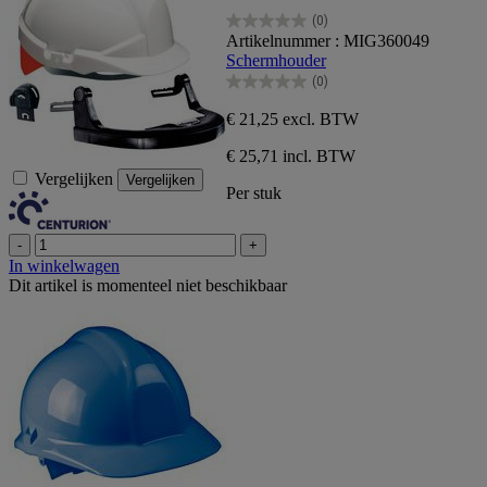
(0)
0.0
Artikelnummer : MIG360049
van
Schermhouder
de
(0)
5
0.0
sterren.
van
€ 21,25
excl. BTW
de
5
€ 25,71 incl. BTW
sterren.
Vergelijken
Vergelijken
Per stuk
-
+
In winkelwagen
Dit artikel is momenteel niet beschikbaar