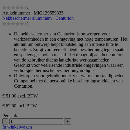
(0)
0.0
Artikelnummer : MIG139559335
van
Nekbeschermer aluminium - Centurion
de
(0)
5
0.0
sterren.
van
De nekbeschermer van Centurion is ontworpen voor
de
werkzaamheden in een omgeving met hoge temperaturen. Het
5
aluminium ontwerp helpt blootstelling aan intense hitte te
sterren.
beperken. Zorgt voor een efficiënte bescherming tegen spatten
en spetters gesmolten metaal. Het draagt bij aan het comfort
van de gebruiker tijdens langdurige werkzaamheden.
Geschikt voor veeleisende industriële omgevingen waar een
verhoogde thermische bescherming nodig is.
Ontworpen voor gebruik onder zeer warme omstandigheden.
Compatibel met de persoonlijke beschermingsmiddelen van
Centurion.
€ 51,90
excl. BTW
€ 62,80 incl. BTW
Per stuk
-
+
In winkelwagen