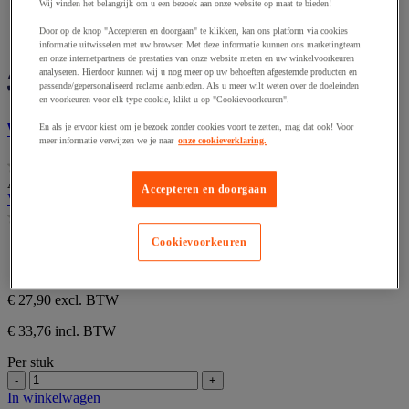
Wij vinden het belangrijk om u een bezoek aan onze website op maat te bieden!
Door op de knop "Accepteren en doorgaan" te klikken, kan ons platform via cookies
informatie uitwisselen met uw browser. Met deze informatie kunnen ons marketingteam
Vergelijken
Vergelijken
en onze internetpartners de prestaties van onze website meten en uw winkelvoorkeuren
analyseren. Hierdoor kunnen wij u nog meer op uw behoeften afgestemde producten en
passende/gepersonaliseerd reclame aanbieden. Als u meer wilt weten over de doeleinden
en voorkeuren voor elk type cookie, klikt u op "Cookievoorkeuren".
VEILIGHEIDSPET CAP2000 MARINE
En als je ervoor kiest om je bezoek zonder cookies voort te zetten, mag dat ook! Voor
meer informatie verwijzen we je naar
onze cookieverklaring.
(0)
0.0
Artikelnummer : MIG359405
van
Accepteren en doorgaan
VEILIGHEIDSPET CAP2000 MARINE
de
(0)
5
0.0
sterren.
van
Cookievoorkeuren
Bescherming met metalen rooster 4 ventilatie-openingen.
de
®
Instellen met klittenband.
.
5
sterren.
€ 27,90
excl. BTW
€ 33,76 incl. BTW
Per stuk
-
+
In winkelwagen