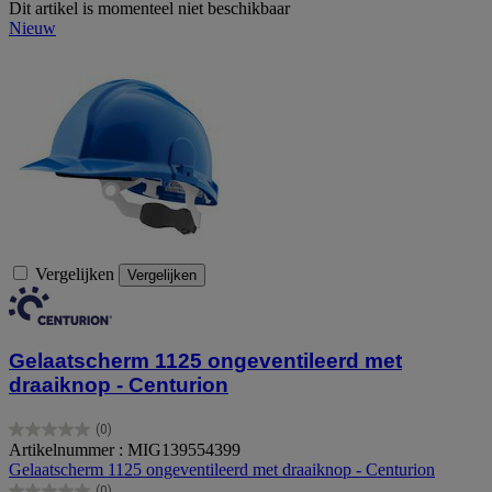
Dit artikel is momenteel niet beschikbaar
Nieuw
Vergelijken
Vergelijken
Gelaatscherm 1125 ongeventileerd met
draaiknop - Centurion
(0)
0.0
Artikelnummer : MIG139554399
van
Gelaatscherm 1125 ongeventileerd met draaiknop - Centurion
de
(0)