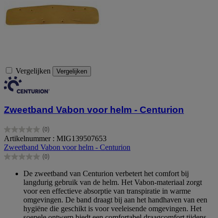
Vergelijken
Vergelijken
Zweetband Vabon voor helm - Centurion
(0)
0.0
Artikelnummer : MIG139507653
van
Zweetband Vabon voor helm - Centurion
de
(0)
5
0.0
sterren.
van
De zweetband van Centurion verbetert het comfort bij
de
langdurig gebruik van de helm. Het Vabon-materiaal zorgt
5
voor een effectieve absorptie van transpiratie in warme
sterren.
omgevingen. De band draagt bij aan het handhaven van een
hygiëne die geschikt is voor veeleisende omgevingen. Het
soepele ontwerp biedt een comfortabel draagcomfort tijdens