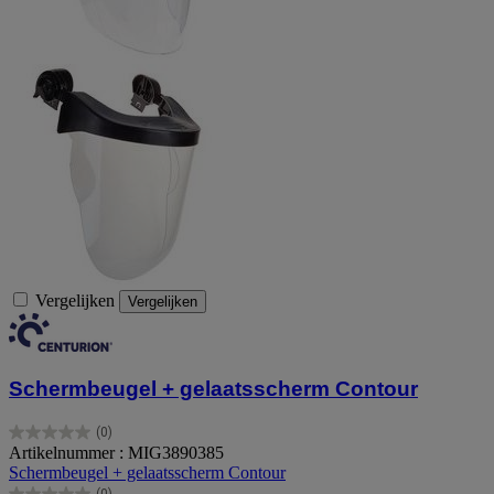
Vergelijken
Vergelijken
Schermbeugel + gelaatsscherm Contour
(0)
0.0
Artikelnummer : MIG3890385
van
Schermbeugel + gelaatsscherm Contour
de