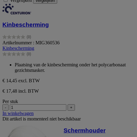
Vergelijken
Vergelijken
Kinbescherming
(0)
0.0
Artikelnummer : MIG360536
van
Kinbescherming
de
(0)
5
0.0
sterren.
van
Plaatsing van de kinbescherming onder het polycarbonaat
de
gezichtsmasker.
5
sterren.
€ 14,45
excl. BTW
€ 17,48 incl. BTW
Per stuk
-
+
In winkelwagen
Dit artikel is momenteel niet beschikbaar
Schermhouder