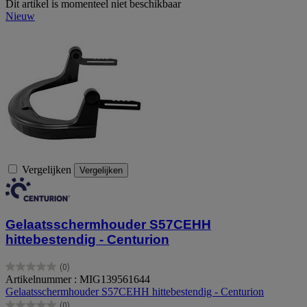
Dit artikel is momenteel niet beschikbaar
Nieuw
Vergelijken
Vergelijken
Gelaatsschermhouder S57CEHH
hittebestendig - Centurion
(0)
0.0
Artikelnummer : MIG139561644
van
Gelaatsschermhouder S57CEHH hittebestendig - Centurion
de
(0)