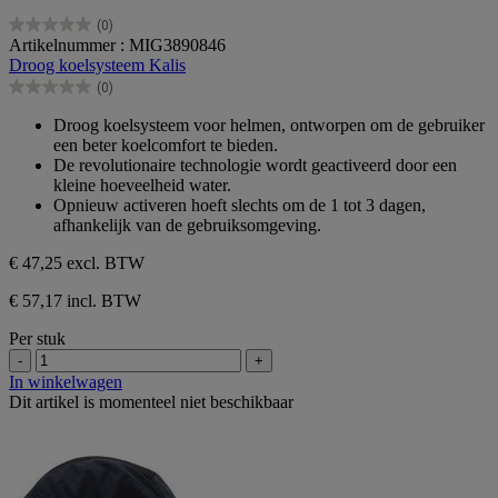
(0)
0.0
Artikelnummer : MIG3890846
van
Droog koelsysteem Kalis
de
(0)
5
0.0
sterren.
van
Droog koelsysteem voor helmen, ontworpen om de gebruiker
de
een beter koelcomfort te bieden.
5
De revolutionaire technologie wordt geactiveerd door een
sterren.
kleine hoeveelheid water.
Opnieuw activeren hoeft slechts om de 1 tot 3 dagen,
afhankelijk van de gebruiksomgeving.
€ 47,25
excl. BTW
€ 57,17 incl. BTW
Per stuk
-
+
In winkelwagen
Dit artikel is momenteel niet beschikbaar