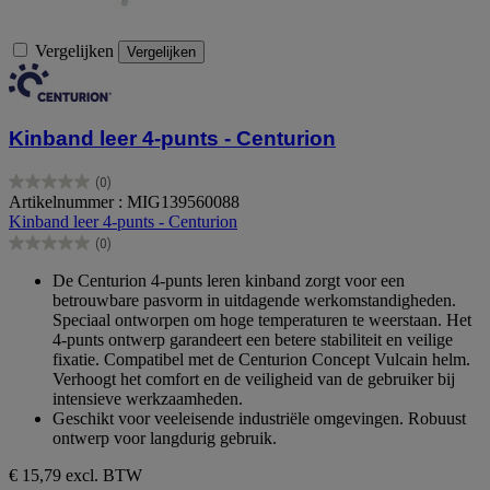
Vergelijken
Vergelijken
Kinband leer 4-punts - Centurion
(0)
0.0
Artikelnummer : MIG139560088
van
Kinband leer 4-punts - Centurion
de
(0)
5
0.0
sterren.
van
De Centurion 4-punts leren kinband zorgt voor een
de
betrouwbare pasvorm in uitdagende werkomstandigheden.
5
Speciaal ontworpen om hoge temperaturen te weerstaan. Het
sterren.
4-punts ontwerp garandeert een betere stabiliteit en veilige
fixatie. Compatibel met de Centurion Concept Vulcain helm.
Verhoogt het comfort en de veiligheid van de gebruiker bij
intensieve werkzaamheden.
Geschikt voor veeleisende industriële omgevingen. Robuust
ontwerp voor langdurig gebruik.
€ 15,79
excl. BTW