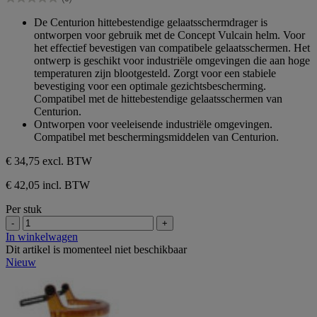
5
0.0
sterren.
van
De Centurion hittebestendige gelaatsschermdrager is
de
ontworpen voor gebruik met de Concept Vulcain helm. Voor
5
het effectief bevestigen van compatibele gelaatsschermen. Het
sterren.
ontwerp is geschikt voor industriële omgevingen die aan hoge
temperaturen zijn blootgesteld. Zorgt voor een stabiele
bevestiging voor een optimale gezichtsbescherming.
Compatibel met de hittebestendige gelaatsschermen van
Centurion.
Ontworpen voor veeleisende industriële omgevingen.
Compatibel met beschermingsmiddelen van Centurion.
€ 34,75
excl. BTW
€ 42,05 incl. BTW
Per stuk
-
+
In winkelwagen
Dit artikel is momenteel niet beschikbaar
Nieuw