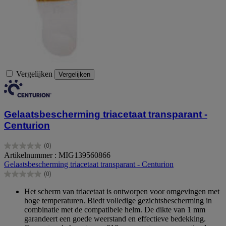
Vergelijken
Vergelijken
Gelaatsbescherming triacetaat transparant -
Centurion
(0)
0.0
Artikelnummer : MIG139560866
van
Gelaatsbescherming triacetaat transparant - Centurion
de
(0)
5
0.0
sterren.
van
Het scherm van triacetaat is ontworpen voor omgevingen met
de
hoge temperaturen. Biedt volledige gezichtsbescherming in
5
combinatie met de compatibele helm. De dikte van 1 mm
sterren.
garandeert een goede weerstand en effectieve bedekking.