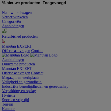
% nieuwe producten:
Toegevoegd
Naar winkelwagen
Verder winkelen
Categorieën
Aanbiedingen
Refurbished producten
Manutan EXPERT
Offerte aanvragen
Contact
Aanbiedingen
Duurzame producten
Manutan EXPERT
Offerte aanvragen
Contact
Magazijn en werkplaats
Veiligheid en gezondheid
Industriële benodigdheden en gereedschap
Verpakking en opslag
Hygiëne
Sport en vrije tijd
Terrein
Kantoor