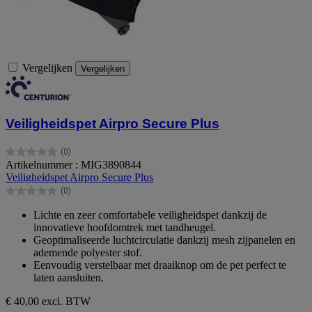
Vergelijken
Vergelijken
Veiligheidspet Airpro Secure Plus
(0)
0.0
Artikelnummer : MIG3890844
van
Veiligheidspet Airpro Secure Plus
de
(0)
5
0.0
sterren.
van
Lichte en zeer comfortabele veiligheidspet dankzij de
de
innovatieve hoofdomtrek met tandheugel.
5
Geoptimaliseerde luchtcirculatie dankzij mesh zijpanelen en
sterren.
ademende polyester stof.
Eenvoudig verstelbaar met draaiknop om de pet perfect te
laten aansluiten.
€ 40,00
excl. BTW