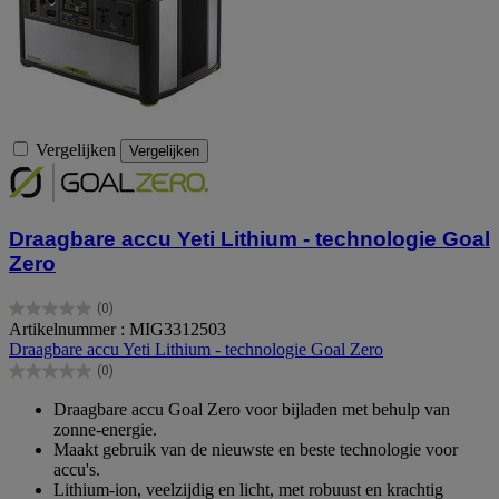
Vergelijken
Vergelijken
Draagbare accu Yeti Lithium - technologie Goal
Zero
(0)
0.0
Artikelnummer : MIG3312503
van
Draagbare accu Yeti Lithium - technologie Goal Zero
de
(0)
5
0.0
sterren.
van
Draagbare accu Goal Zero voor bijladen met behulp van
de
zonne-energie.
5
Maakt gebruik van de nieuwste en beste technologie voor
sterren.
accu's.
Lithium-ion, veelzijdig en licht, met robuust en krachtig