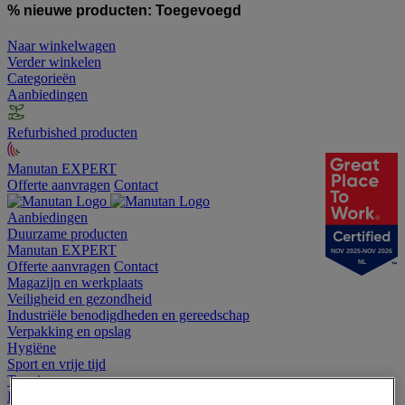
% nieuwe producten:
Toegevoegd
Naar winkelwagen
Verder winkelen
Categorieën
Aanbiedingen
Refurbished producten
Manutan EXPERT
Offerte aanvragen
Contact
Aanbiedingen
Duurzame producten
Manutan EXPERT
NOV 2025-NOV 2026
Offerte aanvragen
Contact
NL
Magazijn en werkplaats
Veiligheid en gezondheid
Industriële benodigdheden en gereedschap
Verpakking en opslag
Hygiëne
Sport en vrije tijd
Terrein
Kantoor