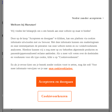
Horeca
Home
Verder zonder accepteren >
Goal-zero
Welkom bij Manutan!
Wij vinden het belangrijk om u een bezoek aan onze website op maat te bieden!
Categorieën
Door op de knop "Accepteren en doorgaan" te klikken, kan ons platform via cookies
informatie uitwisselen met uw browser. Met deze informatie kunnen ons marketingteam
Industriële benodigdheden en gereedschap
(3)
en onze internetpartners de prestaties van onze website meten en uw winkelvoorkeuren
analyseren. Hierdoor kunnen wij u nog meer op uw behoeften afgestemde producten en
Filter
passende/gepersonaliseerd reclame aanbieden. Als u meer wilt weten over de doeleinden
en voorkeuren voor elk type cookie, klikt u op "Cookievoorkeuren".
Merk
En als je ervoor kiest om je bezoek zonder cookies voort te zetten, mag dat ook! Voor
meer informatie verwijzen we je naar
onze cookieverklaring.
Merk
Accepteren en doorgaan
Facet waarde
Goal Zero
(
3
)
Goal Zero
(3)
Prijs
Cookievoorkeuren
Prijs