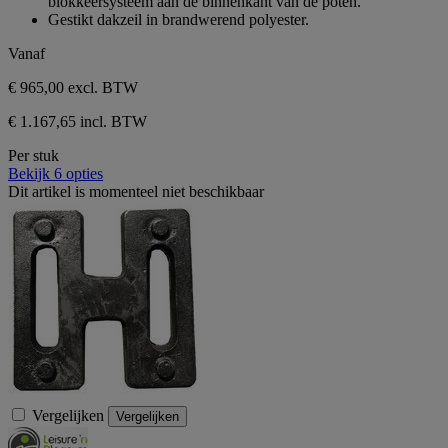
blokkeersysteem aan de binnenkant van de poten.
sterren.
Gestikt dakzeil in brandwerend polyester.
1
beoordeling
Vanaf
€ 965,00
excl. BTW
€ 1.167,65 incl. BTW
Per stuk
Bekijk 6 opties
Dit artikel is momenteel niet beschikbaar
Vergelijken
Vergelijken