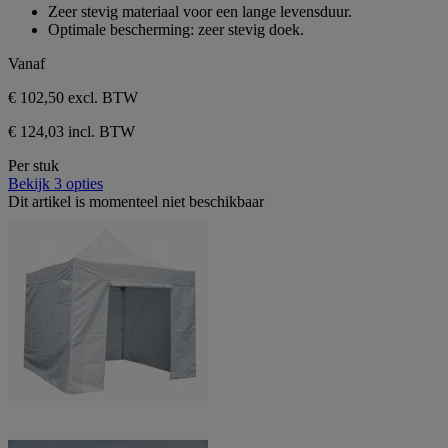
sterren.
van
Zeer stevig materiaal voor een lange levensduur.
de
Optimale bescherming: zeer stevig doek.
5
sterren.
Vanaf
€ 102,50
excl. BTW
€ 124,03 incl. BTW
Per stuk
Bekijk 3 opties
Dit artikel is momenteel niet beschikbaar