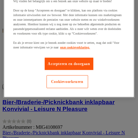
Wij vinden het belangrijk om u een bezoek aan onze website op maat te bieden!
Door op de knop "Accepteren en doorgaan" te klikken, kan ons platform via cookies
informatie uitwisselen met uw browser. Met deze informatie kunnen ons marketingteam
en onze internetpartners de prestaties van onze website meten en uw winkelvoorkeuren
analyseren. Hierdoor kunnen wij u nog meer op uw behoeften afgestemde producten en
passende/gepersonaliseerd reclame aanbieden. Als u meer wilt weten over de doeleinden
en voorkeuren voor elk type cookie, klikt u op "Cookievoorkeuren".
En als je ervoor kiest om je bezoek zonder cookies voort te zetten, mag dat ook! Voor
meer informatie verwijzen we je naar
onze cookieverklaring.
Accepteren en doorgaan
Vergelijken
Vergelijken
Cookievoorkeuren
Bier-/Braderie-/Picknickbank inklapbaar
Konvivial - Leisure N Pleasure
(0)
0.0
Artikelnummer : MIG4108697
van
Bier-/Braderie-/Picknickbank inklapbaar Konvivial - Leisure N
de