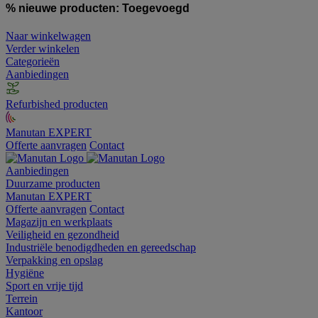
% nieuwe producten:
Toegevoegd
Naar winkelwagen
Verder winkelen
Categorieën
Aanbiedingen
Refurbished producten
Manutan EXPERT
Offerte aanvragen
Contact
Aanbiedingen
Duurzame producten
Manutan EXPERT
Offerte aanvragen
Contact
Magazijn en werkplaats
Veiligheid en gezondheid
Industriële benodigdheden en gereedschap
Verpakking en opslag
Hygiëne
Sport en vrije tijd
Terrein
Kantoor