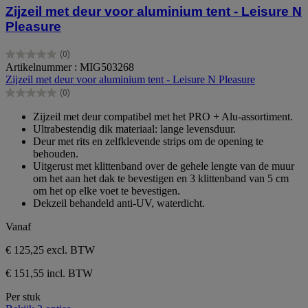
Zijzeil met deur voor aluminium tent - Leisure N
Pleasure
(0)
0.0
Artikelnummer : MIG503268
van
Zijzeil met deur voor aluminium tent - Leisure N Pleasure
de
(0)
5
0.0
sterren.
van
Zijzeil met deur compatibel met het PRO + Alu-assortiment.
de
Ultrabestendig dik materiaal: lange levensduur.
5
Deur met rits en zelfklevende strips om de opening te
sterren.
behouden.
Uitgerust met klittenband over de gehele lengte van de muur
om het aan het dak te bevestigen en 3 klittenband van 5 cm
om het op elke voet te bevestigen.
Dekzeil behandeld anti-UV, waterdicht.
Vanaf
€ 125,25
excl. BTW
€ 151,55 incl. BTW
Per stuk