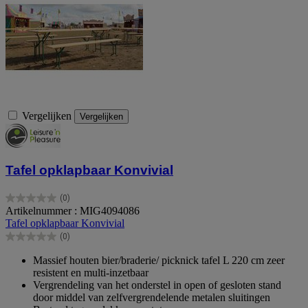
Vergelijken
Vergelijken
Tafel opklapbaar Konvivial
(0)
0.0
Artikelnummer : MIG4094086
van
Tafel opklapbaar Konvivial
de
(0)
5
0.0
sterren.
van
Massief houten bier/braderie/ picknick tafel L 220 cm zeer
de
resistent en multi-inzetbaar
5
Vergrendeling van het onderstel in open of gesloten stand
sterren.
door middel van zelfvergrendelende metalen sluitingen