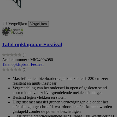
Vergelijken
Vergelijken
Tafel opklapbaar Festival
(0)
0.0
Artikelnummer : MIG4094080
van
Tafel opklapbaar Festival
de
(0)
5
0.0
sterren.
van
Massief houten bier/braderie/ picknick tafel L 220 cm zeer
de
resistent en multi-inzetbaar
5
Vergrendeling van het onderstel in open of gesloten stand
sterren.
door middel van zelfvergrendelende metalen sluitingen
Bestand tegen vlekken en stoten
Uitgerust met massief grenen verstevigingen die onder het
tafelblad zijn geschroefd, waardoor de tafels kunnen worden
gestapeld zonder de poten te beschadigen
Classificatie brandwerendheid M2 (Franse LNE-certificering)