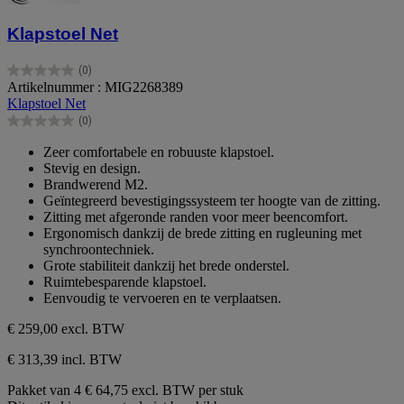
Klapstoel Net
(0)
0.0
Artikelnummer : MIG2268389
van
Klapstoel Net
de
(0)
5
0.0
sterren.
van
Zeer comfortabele en robuuste klapstoel.
de
Stevig en design.
5
Brandwerend M2.
sterren.
Geïntegreerd bevestigingssysteem ter hoogte van de zitting.
Zitting met afgeronde randen voor meer beencomfort.
Ergonomisch dankzij de brede zitting en rugleuning met
synchroontechniek.
Grote stabiliteit dankzij het brede onderstel.
Ruimtebesparende klapstoel.
Eenvoudig te vervoeren en te verplaatsen.
€ 259,00
excl. BTW
€ 313,39 incl. BTW
Pakket van 4
€ 64,75 excl. BTW per stuk