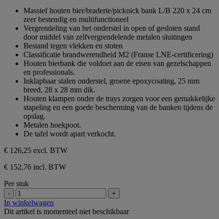
van
Massief houten bier/braderie/picknick bank L/B 220 x 24 cm
de
zeer bestendig en multifunctioneel
5
Vergrendeling van het onderstel in open of gesloten stand
sterren.
door middel van zelfvergrendelende metalen sluitingen
Bestand tegen vlekken en stoten
Classificatie brandwerendheid M2 (Franse LNE-certificering)
Houten bierbank die voldoet aan de eisen van gezelschappen
en professionals.
Inklapbaar stalen onderstel, groene epoxycoating, 25 mm
breed, 28 x 28 mm dik.
Houten klampen onder de trays zorgen voor een gemakkelijke
stapeling en een goede bescherming van de banken tijdens de
opslag.
Metalen hoekpoot.
De tafel wordt apart verkocht.
€ 126,25
excl. BTW
€ 152,76 incl. BTW
Per stuk
-
+
In winkelwagen
Dit artikel is momenteel niet beschikbaar