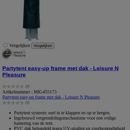
Vergelijken
Vergelijken
Partytent easy-up frame met dak - Leisure N
Pleasure
(0)
0.0
Artikelnummer : MIG455173
van
Partytent easy-up frame met dak - Leisure N Pleasure
de
(0)
5
0.0
sterren.
van
Partytent systeem: snel in te klappen en op te bergen.
de
Ingebouwd vergrendelingsmechanisme voor een veilige
5
hantering van de tent.
sterren.
PVC dak behandeld tegen UV-straling en vuurbestendigheid