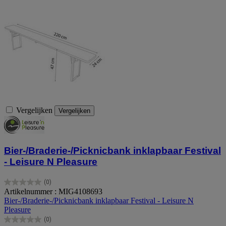
Vergelijken
Vergelijken
Bier-/Braderie-/Picknicbank inklapbaar Festival
- Leisure N Pleasure
(0)
0.0
Artikelnummer : MIG4108693
van
Bier-/Braderie-/Picknicbank inklapbaar Festival - Leisure N
de
Pleasure
5
(0)
sterren.
0.0