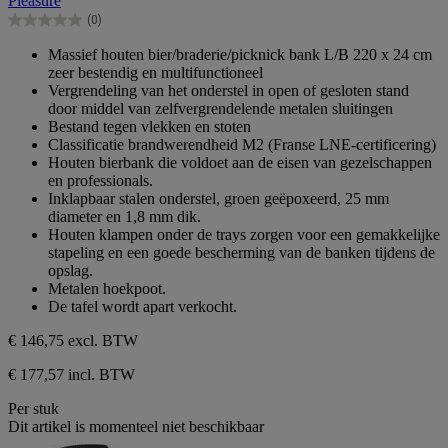
Pleasure
5
(0)
sterren.
0.0
van
Massief houten bier/braderie/picknick bank L/B 220 x 24 cm
de
zeer bestendig en multifunctioneel
5
Vergrendeling van het onderstel in open of gesloten stand
sterren.
door middel van zelfvergrendelende metalen sluitingen
Bestand tegen vlekken en stoten
Classificatie brandwerendheid M2 (Franse LNE-certificering)
Houten bierbank die voldoet aan de eisen van gezelschappen
en professionals.
Inklapbaar stalen onderstel, groen geëpoxeerd, 25 mm
diameter en 1,8 mm dik.
Houten klampen onder de trays zorgen voor een gemakkelijke
stapeling en een goede bescherming van de banken tijdens de
opslag.
Metalen hoekpoot.
De tafel wordt apart verkocht.
€ 146,75
excl. BTW
€ 177,57 incl. BTW
Per stuk
Dit artikel is momenteel niet beschikbaar