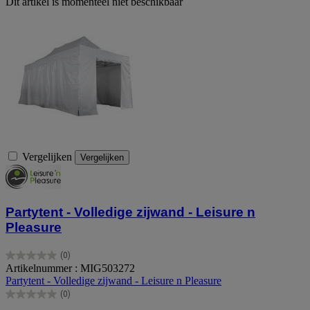
Dit artikel is momenteel niet beschikbaar
Vergelijken
Vergelijken
Partytent - Volledige zijwand - Leisure n
Pleasure
(0)
0.0
Artikelnummer : MIG503272
van
Partytent - Volledige zijwand - Leisure n Pleasure
de
(0)
5
0.0