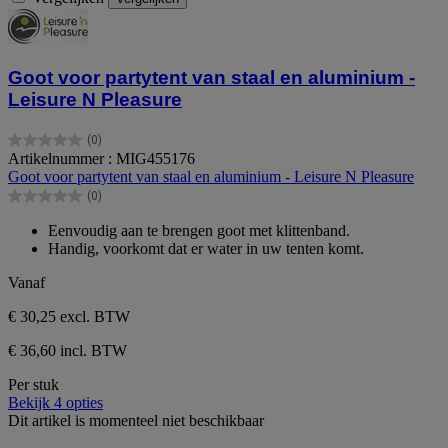
Goot voor partytent van staal en aluminium -
Leisure N Pleasure
(0)
0.0
Artikelnummer : MIG455176
van
Goot voor partytent van staal en aluminium - Leisure N Pleasure
de
(0)
5
0.0
sterren.
van
Eenvoudig aan te brengen goot met klittenband.
de
Handig, voorkomt dat er water in uw tenten komt.
5
sterren.
Vanaf
€ 30,25
excl. BTW
€ 36,60 incl. BTW
Per stuk
Bekijk 4 opties
Dit artikel is momenteel niet beschikbaar