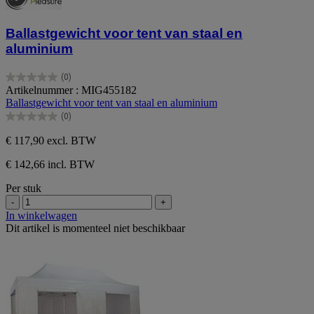
Ballastgewicht voor tent van staal en
aluminium
(0)
0.0
Artikelnummer : MIG455182
van
Ballastgewicht voor tent van staal en aluminium
de
(0)
5
0.0
sterren.
van
€ 117,90
excl. BTW
de
5
€ 142,66 incl. BTW
sterren.
Per stuk
-
+
In winkelwagen
Dit artikel is momenteel niet beschikbaar