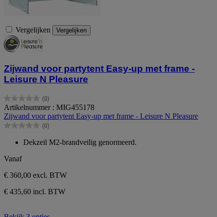
Vergelijken
Vergelijken
Zijwand voor partytent Easy-up met frame -
Leisure N Pleasure
(0)
0.0
Artikelnummer : MIG455178
van
Zijwand voor partytent Easy-up met frame - Leisure N Pleasure
de
(0)
5
0.0
sterren.
van
Dekzeil M2-brandveilig genormeerd.
de
5
Vanaf
sterren.
€ 360,00
excl. BTW
€ 435,60 incl. BTW
Bekijk 3 opties