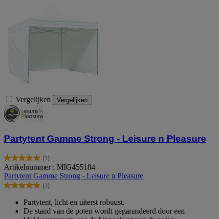
Vergelijken
Vergelijken
Partytent Gamme Strong - Leisure n Pleasure
(1)
5.0
Artikelnummer : MIG455184
van
Partytent Gamme Strong - Leisure n Pleasure
de
(1)
5
5.0
sterren.
van
Partytent, licht en uiterst robuust.
1
de
De stand van de poten wordt gegarandeerd door een
beoordeling
5