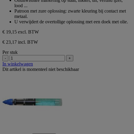
Onuitwisbare markering op staal, nikkel, tin, vertind ijzer,
de
lood ...
5
Patroon met zure oplossing: zwarte kleuring bij contact met
sterren.
metaal.
U verwijdert de overtollige oplossing met een doek met olie.
€ 19,15
excl. BTW
€ 23,17 incl. BTW
Per stuk
-
+
In winkelwagen
Dit artikel is momenteel niet beschikbaar