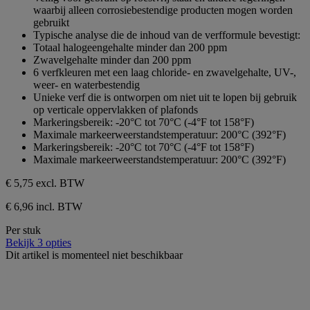
de
waarbij alleen corrosiebestendige producten mogen worden
5
gebruikt
sterren.
Typische analyse die de inhoud van de verfformule bevestigt:
Totaal halogeengehalte minder dan 200 ppm
Zwavelgehalte minder dan 200 ppm
6 verfkleuren met een laag chloride- en zwavelgehalte, UV-,
weer- en waterbestendig
Unieke verf die is ontworpen om niet uit te lopen bij gebruik
op verticale oppervlakken of plafonds
Markeringsbereik: -20°C tot 70°C (-4°F tot 158°F)
Maximale markeerweerstandstemperatuur: 200°C (392°F)
Markeringsbereik: -20°C tot 70°C (-4°F tot 158°F)
Maximale markeerweerstandstemperatuur: 200°C (392°F)
€ 5,75
excl. BTW
€ 6,96 incl. BTW
Per stuk
Bekijk 3 opties
Dit artikel is momenteel niet beschikbaar