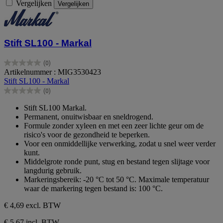
Vergelijken
Vergelijken
Stift SL100 - Markal
(0)
0.0
Artikelnummer : MIG3530423
van
Stift SL100 - Markal
de
(0)
5
0.0
sterren.
van
Stift SL100 Markal.
de
Permanent, onuitwisbaar en sneldrogend.
5
Formule zonder xyleen en met een zeer lichte geur om de
sterren.
risico's voor de gezondheid te beperken.
Voor een onmiddellijke verwerking, zodat u snel weer verder
kunt.
Middelgrote ronde punt, stug en bestand tegen slijtage voor
langdurig gebruik.
Markeringsbereik: -20 °C tot 50 °C. Maximale temperatuur
waar de markering tegen bestand is: 100 °C.
€ 4,69
excl. BTW
€ 5,67 incl. BTW