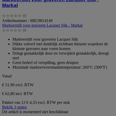
Markal
(0)
0.0
Artikelnummer : MIG9814149
van
Markeerstift voor graveren Lacquer Stik - Markal
de
(0)
5
0.0
sterren.
van
Markeerstift voor graveren Lacquer Stik
de
Dikke vulverf met duidelijk zichtbare kleuren waardoor de
5
kleinste gravures naar voren komen
sterren.
Dringt gemakkelijk door en verwijdert gemakkelijk, droogt
snel
Geen bederf of verspilling, geen druipen
Maximale markeerweerstandstemperatuur: 260°C (500°F)
Vanaf
€ 51,90
excl. BTW
€ 62,80 incl. BTW
Pakket van 12
€ 4,33 excl. BTW per stuk
Bekijk 3 opties
Dit artikel is momenteel niet beschikbaar