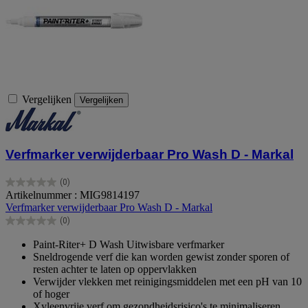
Vergelijken
Vergelijken
Verfmarker verwijderbaar Pro Wash D - Markal
(0)
0.0
Artikelnummer : MIG9814197
van
Verfmarker verwijderbaar Pro Wash D - Markal
de
(0)
5
0.0
sterren.
van
Paint-Riter+ D Wash Uitwisbare verfmarker
de
Sneldrogende verf die kan worden gewist zonder sporen of
5
resten achter te laten op oppervlakken
sterren.
Verwijder vlekken met reinigingsmiddelen met een pH van 10
of hoger
Xyleenvrije verf om gezondheidsrisico's te minimaliseren