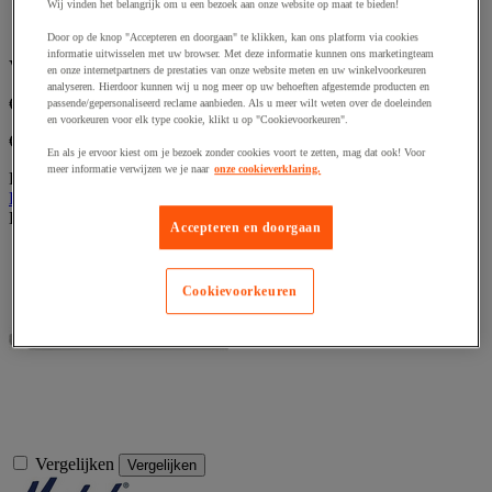
Wij vinden het belangrijk om u een bezoek aan onze website op maat te bieden!
gebruiker.
Hecht perfect op metaal.
Door op de knop "Accepteren en doorgaan" te klikken, kan ons platform via cookies
informatie uitwisselen met uw browser. Met deze informatie kunnen ons marketingteam
Vanaf
en onze internetpartners de prestaties van onze website meten en uw winkelvoorkeuren
analyseren. Hierdoor kunnen wij u nog meer op uw behoeften afgestemde producten en
€ 13,45
excl. BTW
passende/gepersonaliseerd reclame aanbieden. Als u meer wilt weten over de doeleinden
en voorkeuren voor elk type cookie, klikt u op "Cookievoorkeuren".
€ 16,27 incl. BTW
En als je ervoor kiest om je bezoek zonder cookies voort te zetten, mag dat ook! Voor
meer informatie verwijzen we je naar
onze cookieverklaring.
Per stuk
Bekijk 6 opties
Dit artikel is momenteel niet beschikbaar
Accepteren en doorgaan
Cookievoorkeuren
Vergelijken
Vergelijken