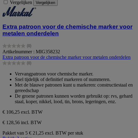
Vergelijken
Vergelijken
Extra patroon voor de chemische marker voor
metalen onderdelen
(0)
0.0
Artikelnummer : MIG358232
van
Extra patroon voor de chemische marker voor metalen onderdelen
de
(0)
5
0.0
sterren.
van
Vervangpatroon voor chemische marker.
de
Snel tijdelijk of definitief markeren of nummeren.
5
Met de blauwe patronen kunt u markeren: constructiestaal en
sterren.
gereedschap
De groene patronen kunnen worden gebruikt op: rvs, gehard
staal, koper, nikkel, lood, tin, brons, legeringen, enz.
€ 106,25
excl. BTW
€ 128,56 incl. BTW
Pakket van 5
€ 21,25 excl. BTW per stuk