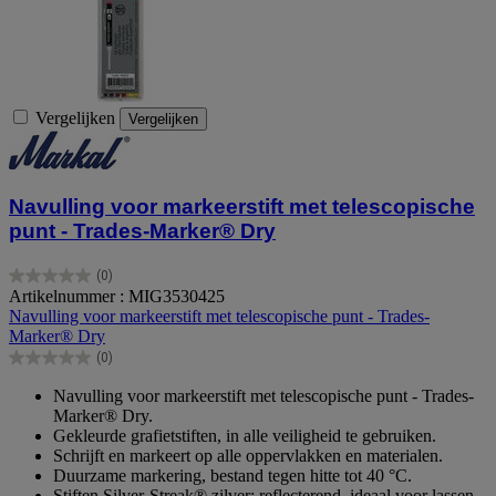
Vergelijken
Vergelijken
Navulling voor markeerstift met telescopische
punt - Trades-Marker® Dry
(0)
0.0
Artikelnummer : MIG3530425
van
Navulling voor markeerstift met telescopische punt - Trades-
de
Marker® Dry
5
(0)
sterren.
0.0
van
Navulling voor markeerstift met telescopische punt - Trades-
de
Marker® Dry.
5
Gekleurde grafietstiften, in alle veiligheid te gebruiken.
sterren.
Schrijft en markeert op alle oppervlakken en materialen.
Duurzame markering, bestand tegen hitte tot 40 °C.
Stiften Silver-Streak® zilver: reflecterend, ideaal voor lassen