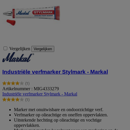
Vergelijken
Vergelijken
Industriële verfmarker Stylmark - Markal
(1)
4.0
Artikelnummer : MIG4333279
van
Industriële verfmarker Stylmark - Markal
de
(1)
5
4.0
sterren.
van
Marker met onuitwisbare en ondoorzichtige verf.
1
de
Verfmarker op olieachtige en oneffen oppervlakten.
beoordeling
5
Uitstekende hechting op olieachtige en vochtige
sterren.
oppervlakken.
1