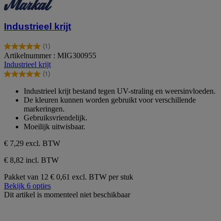
Industrieel krijt
(1)
5.0
Artikelnummer : MIG300955
van
Industrieel krijt
de
(1)
5
5.0
sterren.
van
Industrieel krijt bestand tegen UV-straling en weersinvloeden.
1
de
De kleuren kunnen worden gebruikt voor verschillende
beoordeling
5
markeringen.
sterren.
Gebruiksvriendelijk.
1
Moeilijk uitwisbaar.
beoordeling
€ 7,29
excl. BTW
€ 8,82 incl. BTW
Pakket van 12
€ 0,61 excl. BTW per stuk
Bekijk 6 opties
Dit artikel is momenteel niet beschikbaar