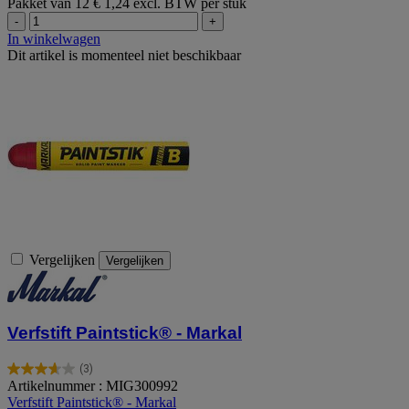
Pakket van 12
€ 1,24 excl. BTW per stuk
-
+
In winkelwagen
Dit artikel is momenteel niet beschikbaar
Vergelijken
Vergelijken
Verfstift Paintstick® - Markal
(3)
3.7
Artikelnummer : MIG300992
van
Verfstift Paintstick® - Markal