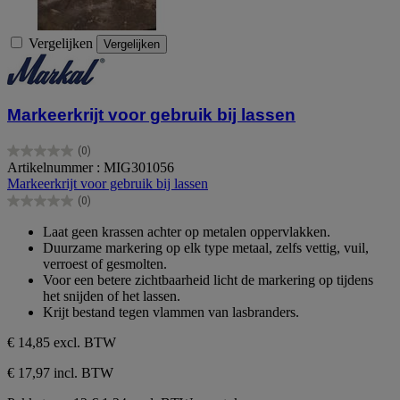
Vergelijken
Vergelijken
Markeerkrijt voor gebruik bij lassen
(0)
0.0
Artikelnummer : MIG301056
van
Markeerkrijt voor gebruik bij lassen
de
(0)
5
0.0
sterren.
van
Laat geen krassen achter op metalen oppervlakken.
de
Duurzame markering op elk type metaal, zelfs vettig, vuil,
5
verroest of gesmolten.
sterren.
Voor een betere zichtbaarheid licht de markering op tijdens
het snijden of het lassen.
Krijt bestand tegen vlammen van lasbranders.
€ 14,85
excl. BTW
€ 17,97 incl. BTW