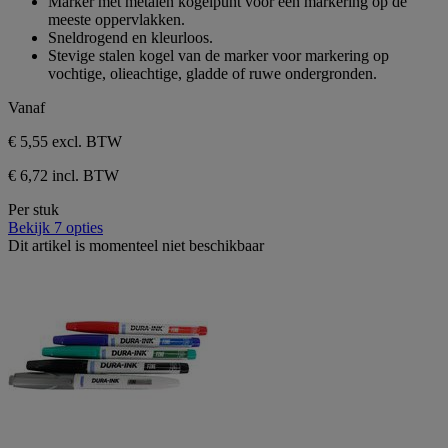
Marker met metalen kogelpunt voor een markering op de
beoordeling
meeste oppervlakken.
Sneldrogend en kleurloos.
Stevige stalen kogel van de marker voor markering op
vochtige, olieachtige, gladde of ruwe ondergronden.
Vanaf
€ 5,55
excl. BTW
€ 6,72 incl. BTW
Per stuk
Bekijk 7 opties
Dit artikel is momenteel niet beschikbaar