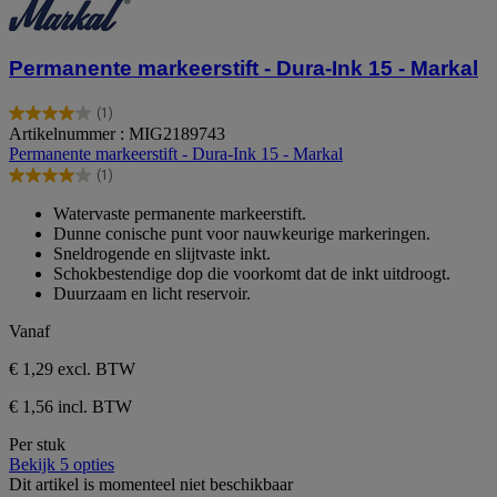
Permanente markeerstift - Dura-Ink 15 - Markal
(1)
4.0
Artikelnummer : MIG2189743
van
Permanente markeerstift - Dura-Ink 15 - Markal
de
(1)
5
4.0
sterren.
van
Watervaste permanente markeerstift.
1
de
Dunne conische punt voor nauwkeurige markeringen.
beoordeling
5
Sneldrogende en slijtvaste inkt.
sterren.
Schokbestendige dop die voorkomt dat de inkt uitdroogt.
1
Duurzaam en licht reservoir.
beoordeling
Vanaf
€ 1,29
excl. BTW
€ 1,56 incl. BTW
Per stuk
Bekijk 5 opties
Dit artikel is momenteel niet beschikbaar