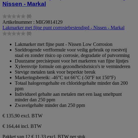
Nissen - Markal
(0)
0.0
Artikelnummer : MIG9814129
van
Lakmarker met fijne punt corrosiebestendigd - Nissen - Markal
de
(0)
5
0.0
sterren.
van
Lakmarker met fijne punt - Nissen Low Corrosion
de
Sneldrogende verfformule voor veilig gebruik op roestvrij
5
staal en zonder risico op corrosie, degradatie of putvorming
sterren.
Duurzame precisiepunt voor het markeren van fijne lijntjes
Xyleenvrije formule om gezondheidsrisico's te verminderen
Stevige metalen tank voor beperkte breuk
Markeringsbereik: -46°C tot 66°C (-50°F tot 150°F)
Totaal halogeengehalte en chloridegehalte minder dan 200
ppm
Individueel gehalte aan metalen met een laag smeltpunt
minder dan 250 ppm
Zwavelgehalte minder dan 250 ppm
€ 135,90
excl. BTW
€ 164,44 incl. BTW
Pakket van 12
€ 11,33 excl. BTW per stuk