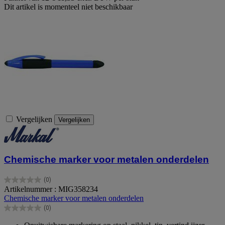
Dit artikel is momenteel niet beschikbaar
Vergelijken
Vergelijken
Chemische marker voor metalen onderdelen
(0)
0.0
Artikelnummer : MIG358234
van
Chemische marker voor metalen onderdelen
de
(0)
5
0.0
sterren.
van