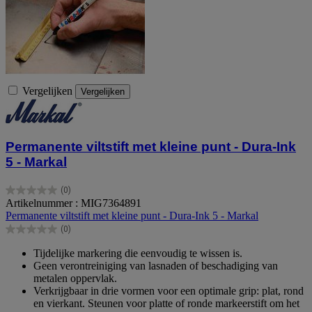
Vergelijken
Vergelijken
Permanente viltstift met kleine punt - Dura-Ink
5 - Markal
(0)
0.0
Artikelnummer : MIG7364891
van
Permanente viltstift met kleine punt - Dura-Ink 5 - Markal
de
(0)
5
0.0
sterren.
van
Tijdelijke markering die eenvoudig te wissen is.
de
Geen verontreiniging van lasnaden of beschadiging van
5
metalen oppervlak.
sterren.
Verkrijgbaar in drie vormen voor een optimale grip: plat, rond
en vierkant. Steunen voor platte of ronde markeerstift om het