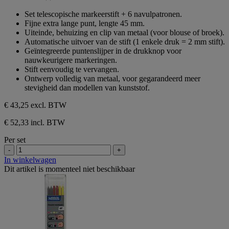
0.0
sterren.
van
Set telescopische markeerstift + 6 navulpatronen.
de
Fijne extra lange punt, lengte 45 mm.
5
Uiteinde, behuizing en clip van metaal (voor blouse of broek).
sterren.
Automatische uitvoer van de stift (1 enkele druk = 2 mm stift).
Geïntegreerde puntenslijper in de drukknop voor
nauwkeurigere markeringen.
Stift eenvoudig te vervangen.
Ontwerp volledig van metaal, voor gegarandeerd meer
stevigheid dan modellen van kunststof.
€ 43,25
excl. BTW
€ 52,33 incl. BTW
Per set
-
+
In winkelwagen
Dit artikel is momenteel niet beschikbaar