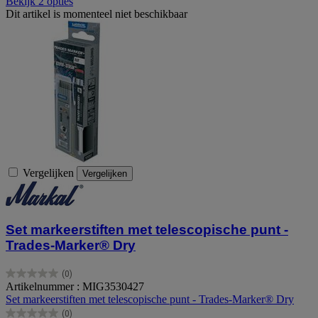
Bekijk 2 opties
Dit artikel is momenteel niet beschikbaar
Vergelijken
Vergelijken
Set markeerstiften met telescopische punt -
Trades-Marker® Dry
(0)
0.0
Artikelnummer : MIG3530427
van
Set markeerstiften met telescopische punt - Trades-Marker® Dry
de
(0)
5