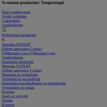
% nieuwe producten:
Toegevoegd
Naar winkelwagen
Verder winkelen
Categorieën
Aanbiedingen
Refurbished producten
Manutan EXPERT
Offerte aanvragen
Contact
Aanbiedingen
Duurzame producten
Manutan EXPERT
Offerte aanvragen
Contact
Magazijn en werkplaats
Veiligheid en gezondheid
Industriële benodigdheden en gereedschap
Verpakking en opslag
Hygiëne
Sport en vrije tijd
Terrein
Kantoor