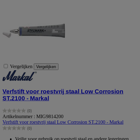
Vergelijken
Vergelijken
Verfstift voor roestvrij staal Low Corrosion
ST.2100 - Markal
(0)
0.0
Artikelnummer : MIG9814200
van
Verfstift voor roestvrij staal Low Corrosion ST.2100 - Markal
de
(0)
5
0.0
sterren.
van
Veilig voor gebruik op roestvrij staal en andere legeringen