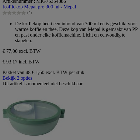
Artikelnummer : MIG75354886
van
Koffiekop Mepal pro 300 ml - Mepal
de
(0)
5
0.0
sterren.
van
De koffiekop heeft een inhoud van 300 ml en is geschikt voor
de
warme koffie en thee. Deze kop van Mepal is gemaakt van PP
5
en past onder elke koffiemachine. Licht en eenvoudig te
sterren.
stapelen.
€ 77,00
excl. BTW
€ 93,17 incl. BTW
Pakket van 48
€ 1,60 excl. BTW per stuk
Bekijk 2 opties
Dit artikel is momenteel niet beschikbaar