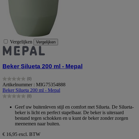
Vergelijken
Vergelijken
Beker Silueta 200 ml - Mepal
(0)
0.0
Artikelnummer : MIG75354888
van
Beker Silueta 200 ml - Mepal
de
(0)
5
0.0
sterren.
van
Geef uw buitenleven stijl en comfort met Silueta. De Silueta-
de
beker is licht en perfect stapelbaar. De beker is uiteraard
5
bestand tegen schokken en u kunt de beker zonder zorgen
sterren.
meenemen naar buiten.
€ 16,95
excl. BTW