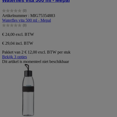
Waterfles vita 500 ml - Mepal
(0)
0.0
Artikelnummer : MIG75354883
van
Waterfles vita 500 ml - Mepal
de
(0)
5
0.0
sterren.
van
€ 24,00
excl. BTW
de
5
€ 29,04 incl. BTW
sterren.
Pakket van 2
€ 12,00 excl. BTW per stuk
Bekijk 3 opties
Dit artikel is momenteel niet beschikbaar