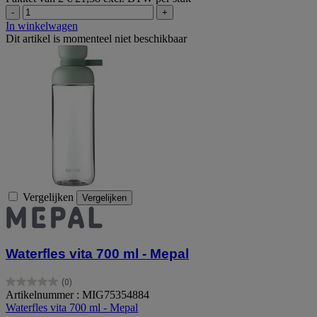
-
+
In winkelwagen
Dit artikel is momenteel niet beschikbaar
Vergelijken
Vergelijken
Waterfles vita 700 ml - Mepal
(0)
0.0
Artikelnummer : MIG75354884
van
Waterfles vita 700 ml - Mepal
de