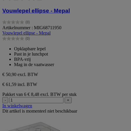
Vouwlepel ellipse - Mepal
(0)
0.0
Artikelnummer : MIG68711950
van
Vouwlepel ellipse - Mepal
de
(0)
5
0.0
sterren.
van
Opklapbare lepel
de
Past in je lunchpot
5
BPA-vrij
sterren.
Mag in de vaatwasser
€ 50,90
excl. BTW
€ 61,59 incl. BTW
Pakket van 6
€ 8,48 excl. BTW per stuk
-
+
In winkelwagen
Dit artikel is momenteel niet beschikbaar