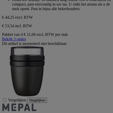
de
compact, past eenvoudig in uw tas. U ruikt het aroma als u de
5
mok opent. Past in bijna alle bekerhouders.
sterren.
€ 44,25
excl. BTW
€ 53,54 incl. BTW
Pakket van 4
€ 11,06 excl. BTW per stuk
Bekijk 3 opties
Dit artikel is momenteel niet beschikbaar
Vergelijken
Vergelijken