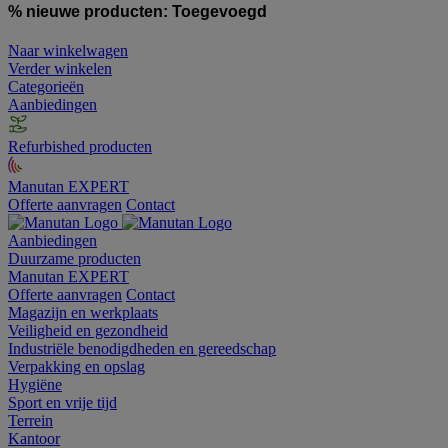
% nieuwe producten:
Toegevoegd
Naar winkelwagen
Verder winkelen
Categorieën
Aanbiedingen
Refurbished producten
Manutan EXPERT
Offerte aanvragen
Contact
Aanbiedingen
Duurzame producten
Manutan EXPERT
Offerte aanvragen
Contact
Magazijn en werkplaats
Veiligheid en gezondheid
Industriële benodigdheden en gereedschap
Verpakking en opslag
Hygiëne
Sport en vrije tijd
Terrein
Kantoor