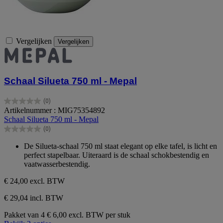
Vergelijken
Vergelijken
Schaal Silueta 750 ml - Mepal
(0)
0.0
Artikelnummer : MIG75354892
van
Schaal Silueta 750 ml - Mepal
de
(0)
5
0.0
sterren.
van
De Silueta-schaal 750 ml staat elegant op elke tafel, is licht en
de
perfect stapelbaar. Uiteraard is de schaal schokbestendig en
5
vaatwasserbestendig.
sterren.
€ 24,00
excl. BTW
€ 29,04 incl. BTW
Pakket van 4
€ 6,00 excl. BTW per stuk