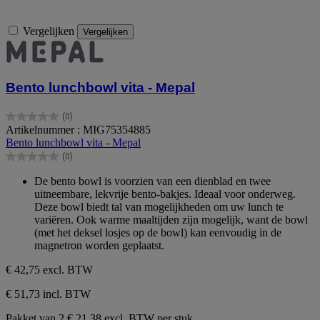
Vergelijken
Vergelijken
Bento lunchbowl vita - Mepal
(0)
0.0
Artikelnummer : MIG75354885
van
Bento lunchbowl vita - Mepal
de
(0)
5
0.0
sterren.
van
De bento bowl is voorzien van een dienblad en twee
de
uitneembare, lekvrije bento-bakjes. Ideaal voor onderweg.
5
Deze bowl biedt tal van mogelijkheden om uw lunch te
sterren.
variëren. Ook warme maaltijden zijn mogelijk, want de bowl
(met het deksel losjes op de bowl) kan eenvoudig in de
magnetron worden geplaatst.
€ 42,75
excl. BTW
€ 51,73 incl. BTW
Pakket van 2
€ 21,38 excl. BTW per stuk