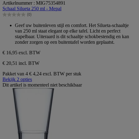
Artikelnummer : MIG75354891
van
Schaal Silueta 250 ml - Mepal
de
(0)
5
0.0
sterren.
van
Geef uw buitenleven stijl en comfort. Het Silueta-schaaltje
de
van 250 ml staat elegant op elke tafel. Licht en perfect
5
stapelbaar. Uiteraard is dit schaaltje schokbestendig en kan
sterren.
zonder zorgen op een buitentafel worden geplaatst.
€ 16,95
excl. BTW
€ 20,51 incl. BTW
Pakket van 4
€ 4,24 excl. BTW per stuk
Bekijk 2 opties
Dit artikel is momenteel niet beschikbaar