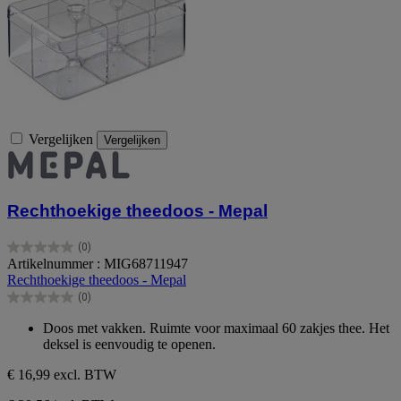
Vergelijken
Vergelijken
Rechthoekige theedoos - Mepal
(0)
0.0
Artikelnummer : MIG68711947
van
Rechthoekige theedoos - Mepal
de
(0)
5
0.0
sterren.
van
Doos met vakken. Ruimte voor maximaal 60 zakjes thee. Het
de
deksel is eenvoudig te openen.
5
sterren.
€ 16,99
excl. BTW