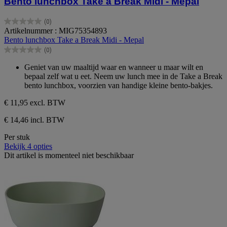
Bento lunchbox Take a Break Midi - Mepal
(0)
0.0
Artikelnummer : MIG75354893
van
Bento lunchbox Take a Break Midi - Mepal
de
(0)
5
0.0
sterren.
van
Geniet van uw maaltijd waar en wanneer u maar wilt en
de
bepaal zelf wat u eet. Neem uw lunch mee in de Take a Break
5
bento lunchbox, voorzien van handige kleine bento-bakjes.
sterren.
€ 11,95
excl. BTW
€ 14,46 incl. BTW
Per stuk
Bekijk 4 opties
Dit artikel is momenteel niet beschikbaar