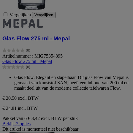
Vergelijken
Vergelijken
Glas Flow 275 ml - Mepal
(0)
0.0
Artikelnummer : MIG75354895
van
Glas Flow 275 ml - Mepal
de
(0)
5
0.0
sterren.
van
Glas Flow. Elegant en stapelbaar. Dit glas Flow van Mepal is
de
gemaakt van kunststof SAN, heeft een inhoud van 200 ml en
5
maakt deel uit van de moderne collectie tafelwaren Flow.
sterren.
€ 20,50
excl. BTW
€ 24,81 incl. BTW
Pakket van 6
€ 3,42 excl. BTW per stuk
Bekijk 2 opties
Dit artikel is momenteel niet beschikbaar