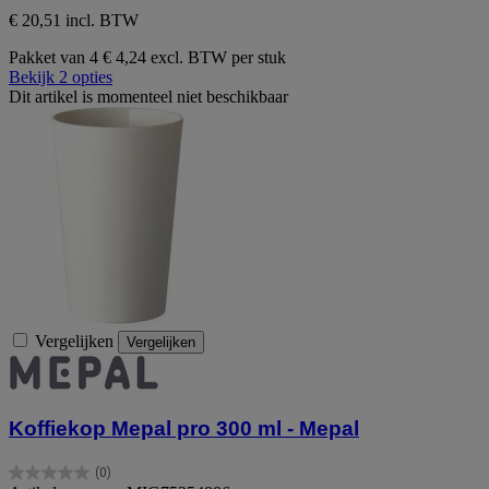
€ 20,51 incl. BTW
Pakket van 4
€ 4,24 excl. BTW per stuk
Bekijk 2 opties
Dit artikel is momenteel niet beschikbaar
Vergelijken
Vergelijken
Koffiekop Mepal pro 300 ml - Mepal
(0)
0.0