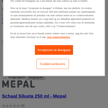
€ 64,74 incl. BTW
Wij vinden het belangrijk om u een bezoek aan onze website op maat te bieden!
Door op de knop "Accepteren en doorgaan" te klikken, kan ons platform via cookies
Pakket van 36
€ 1,49 excl. BTW per stuk
informatie uitwisselen met uw browser. Met deze informatie kunnen ons marketingteam
-
+
en onze internetpartners de prestaties van onze website meten en uw winkelvoorkeuren
In winkelwagen
analyseren. Hierdoor kunnen wij u nog meer op uw behoeften afgestemde producten en
Dit artikel is momenteel niet beschikbaar
passende/gepersonaliseerd reclame aanbieden. Als u meer wilt weten over de doeleinden
en voorkeuren voor elk type cookie, klikt u op "Cookievoorkeuren".
En als je ervoor kiest om je bezoek zonder cookies voort te zetten, mag dat ook! Voor
meer informatie verwijzen we je naar
onze cookieverklaring.
Accepteren en doorgaan
Cookievoorkeuren
Vergelijken
Vergelijken
Schaal Silueta 250 ml - Mepal
(0)
0.0