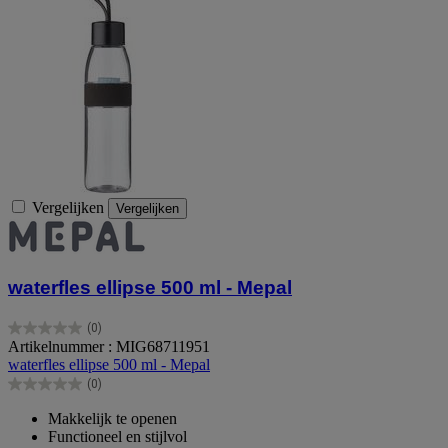
Vergelijken
Vergelijken
waterfles ellipse 500 ml - Mepal
(0)
0.0
Artikelnummer : MIG68711951
van
waterfles ellipse 500 ml - Mepal
de
(0)
5
0.0
sterren.
van
Makkelijk te openen
de
Functioneel en stijlvol
5