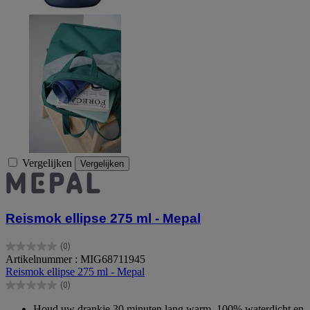
Vergelijken
Vergelijken
Reismok ellipse 275 ml - Mepal
(0)
0.0
Artikelnummer : MIG68711945
van
Reismok ellipse 275 ml - Mepal
de
(0)
5
0.0
sterren.
van
Houd uw drankje 30 minuten lang warm. 100% waterdicht en