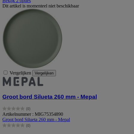
Bekijk 2 opties
Dit artikel is momenteel niet beschikbaar
Vergelijken
Vergelijken
Groot bord Silueta 260 mm - Mepal
(0)
0.0
Artikelnummer : MIG75354890
van
Groot bord Silueta 260 mm - Mepal
de
(0)
5
0.0
sterren.
van