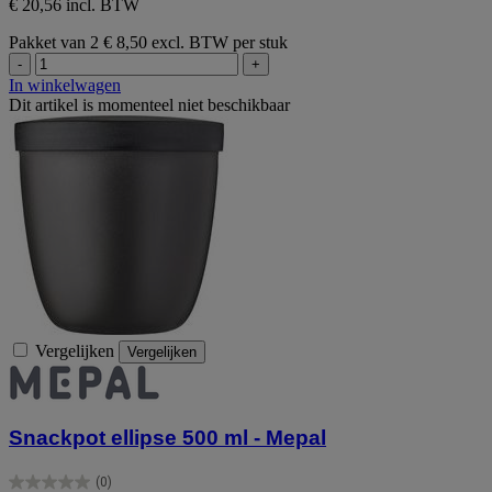
€ 20,56 incl. BTW
Pakket van 2
€ 8,50 excl. BTW per stuk
-
+
In winkelwagen
Dit artikel is momenteel niet beschikbaar
Vergelijken
Vergelijken
Snackpot ellipse 500 ml - Mepal
(0)
0.0