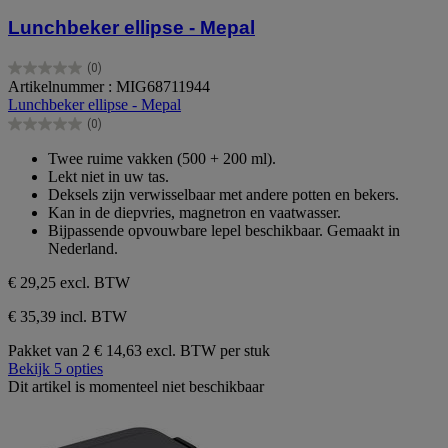
Lunchbeker ellipse - Mepal
(0)
0.0
Artikelnummer : MIG68711944
van
Lunchbeker ellipse - Mepal
de
(0)
5
0.0
sterren.
van
Twee ruime vakken (500 + 200 ml).
de
Lekt niet in uw tas.
5
Deksels zijn verwisselbaar met andere potten en bekers.
sterren.
Kan in de diepvries, magnetron en vaatwasser.
Bijpassende opvouwbare lepel beschikbaar. Gemaakt in
Nederland.
€ 29,25
excl. BTW
€ 35,39 incl. BTW
Pakket van 2
€ 14,63 excl. BTW per stuk
Bekijk 5 opties
Dit artikel is momenteel niet beschikbaar