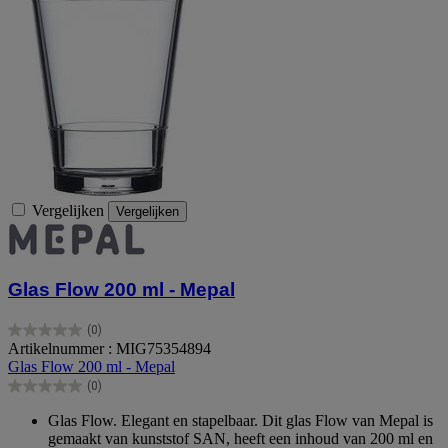
Vergelijken
Vergelijken
Glas Flow 200 ml - Mepal
(0)
0.0
Artikelnummer : MIG75354894
van
Glas Flow 200 ml - Mepal
de
(0)
5
0.0
sterren.
van
Glas Flow. Elegant en stapelbaar. Dit glas Flow van Mepal is
de
gemaakt van kunststof SAN, heeft een inhoud van 200 ml en
5