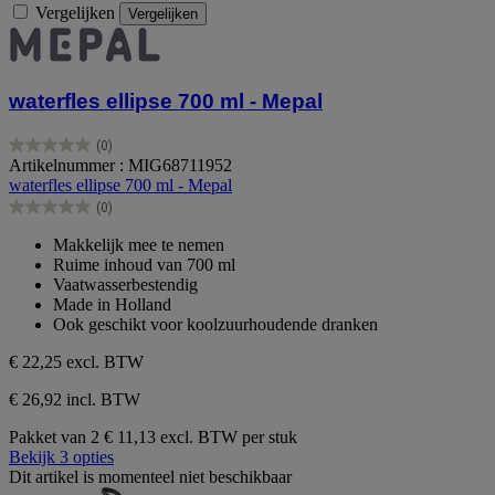
Vergelijken
Vergelijken
waterfles ellipse 700 ml - Mepal
(0)
0.0
Artikelnummer : MIG68711952
van
waterfles ellipse 700 ml - Mepal
de
(0)
5
0.0
sterren.
van
Makkelijk mee te nemen
de
Ruime inhoud van 700 ml
5
Vaatwasserbestendig
sterren.
Made in Holland
Ook geschikt voor koolzuurhoudende dranken
€ 22,25
excl. BTW
€ 26,92 incl. BTW
Pakket van 2
€ 11,13 excl. BTW per stuk
Bekijk 3 opties
Dit artikel is momenteel niet beschikbaar