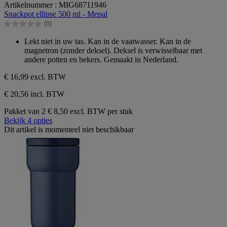
Artikelnummer : MIG68711946
van
Snackpot ellipse 500 ml - Mepal
de
(0)
5
0.0
sterren.
van
Lekt niet in uw tas. Kan in de vaatwasser. Kan in de
de
magnetron (zonder deksel). Deksel is verwisselbaar met
5
andere potten en bekers. Gemaakt in Nederland.
sterren.
€ 16,99
excl. BTW
€ 20,56 incl. BTW
Pakket van 2
€ 8,50 excl. BTW per stuk
Bekijk 4 opties
Dit artikel is momenteel niet beschikbaar