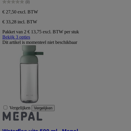
(0)
5
0.0
sterren.
van
€ 27,50
excl. BTW
de
5
€ 33,28 incl. BTW
sterren.
Pakket van 2
€ 13,75 excl. BTW per stuk
Bekijk 3 opties
Dit artikel is momenteel niet beschikbaar
Vergelijken
Vergelijken