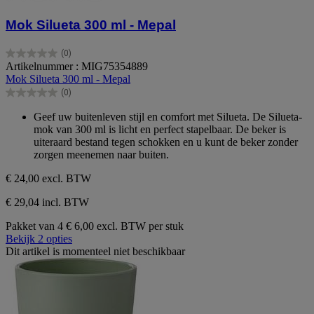
Mok Silueta 300 ml - Mepal
(0)
0.0
Artikelnummer : MIG75354889
van
Mok Silueta 300 ml - Mepal
de
(0)
5
0.0
sterren.
van
Geef uw buitenleven stijl en comfort met Silueta. De Silueta-
de
mok van 300 ml is licht en perfect stapelbaar. De beker is
5
uiteraard bestand tegen schokken en u kunt de beker zonder
sterren.
zorgen meenemen naar buiten.
€ 24,00
excl. BTW
€ 29,04 incl. BTW
Pakket van 4
€ 6,00 excl. BTW per stuk
Bekijk 2 opties
Dit artikel is momenteel niet beschikbaar