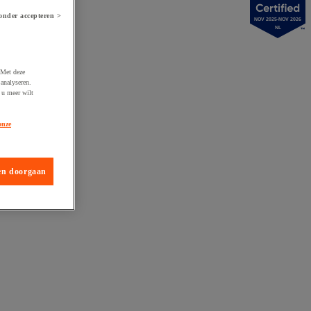
onder accepteren >
NOV 2025-NOV 2026
NL
 Met deze
analyseren.
 u meer wilt
onze
en doorgaan