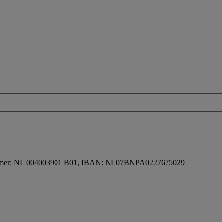
 nummer: NL 004003901 B01, IBAN: NL07BNPA0227675029