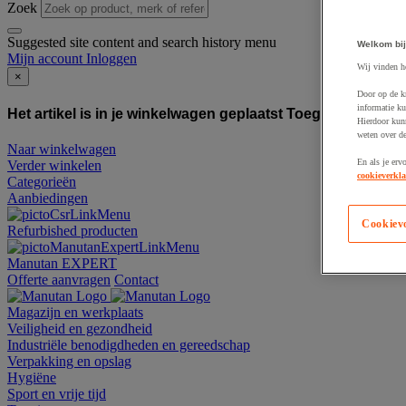
Zoek
Suggested site content and search history menu
Welkom bij
Mijn account
Inloggen
Wij vinden h
×
Door op de k
informatie ku
Het artikel is in je winkelwagen geplaatst
Toegevoegd aan
Hierdoor kun
weten over de
Naar winkelwagen
En als je erv
Verder winkelen
cookieverkla
Categorieën
Aanbiedingen
Cookiev
Refurbished producten
Manutan EXPERT
Offerte aanvragen
Contact
Magazijn en werkplaats
Veiligheid en gezondheid
Industriële benodigdheden en gereedschap
Verpakking en opslag
Hygiëne
Sport en vrije tijd