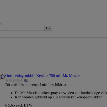
)
Ontsmettingsmiddel Keuken 750 ml - Mr. Muscle
(0)
0.0
Dit artikel is momenteel niet beschikbaar
van
de
De Mr. Muscle-keukenspray verwijdert alle hardnekkige vlek
5
Kan worden gebruikt op alle soorten keukenoppervlakken.
sterren.
€ 5,65
excl. BTW