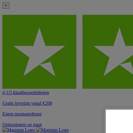
×
4,1/5 klantbeoordelingen
Gratis levering vanaf €200
Eigen montagedienst
Oplossingen op maat