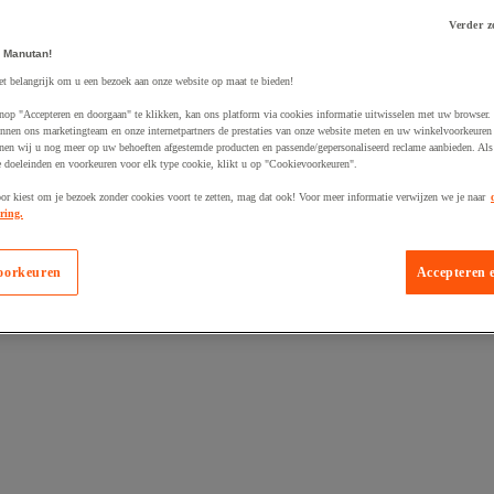
Verder z
 Manutan!
et belangrijk om u een bezoek aan onze website op maat te bieden!
nop "Accepteren en doorgaan" te klikken, kan ons platform via cookies informatie uitwisselen met uw browser.
nnen ons marketingteam en onze internetpartners de prestaties van onze website meten en uw winkelvoorkeuren 
 winkelwagen
nen wij u nog meer op uw behoeften afgestemde producten en passende/gepersonaliseerd reclame aanbieden. Als
 doeleinden en voorkeuren voor elk type cookie, klikt u op "Cookievoorkeuren".
oor kiest om je bezoek zonder cookies voort te zetten, mag dat ook! Voor meer informatie verwijzen we je naar
ring.
oorkeuren
Accepteren 