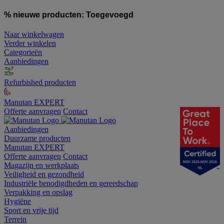
% nieuwe producten:
Toegevoegd
Naar winkelwagen
Verder winkelen
Categorieën
Aanbiedingen
Refurbished producten
Manutan EXPERT
Offerte aanvragen
Contact
Aanbiedingen
Duurzame producten
Manutan EXPERT
Offerte aanvragen
Contact
NOV 2025-NOV 2026
Magazijn en werkplaats
NL
Veiligheid en gezondheid
Industriële benodigdheden en gereedschap
Verpakking en opslag
Hygiëne
Sport en vrije tijd
Terrein