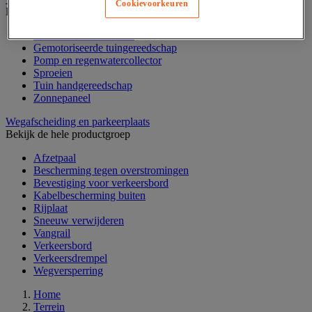
Cookievoorkeuren
Bekijk de hele productgroep
Bloembak en moestuin
Gemotoriseerde tuingereedschap
Pomp en regenwatercollector
Sproeien
Tuin handgereedschap
Zonnepaneel
Wegafscheiding en parkeerplaats
Bekijk de hele productgroep
Afzetpaal
Bescherming tegen overstromingen
Bevestiging voor verkeersbord
Kabelbescherming buiten
Rijplaat
Sneeuw verwijderen
Vangrail
Verkeersbord
Verkeersdrempel
Wegversperring
Home
Terrein