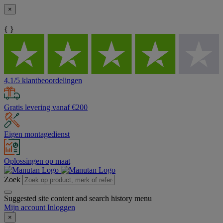
×
{ }
4,1/5 klantbeoordelingen
Gratis levering vanaf €200
Eigen montagedienst
Oplossingen op maat
Zoek
Suggested site content and search history menu
Mijn account
Inloggen
×