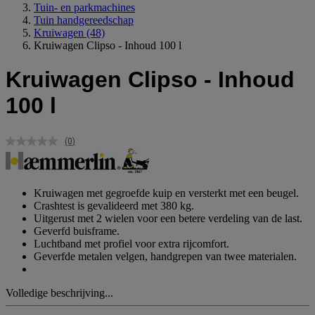
Tuin- en parkmachines
Tuin handgereedschap
Kruiwagen
(48)
Kruiwagen Clipso - Inhoud 100 l
Kruiwagen Clipso - Inhoud
100 l
(0)
Geen
scorewaarde.
Dezelfde
paginalink.
Kruiwagen met gegroefde kuip en versterkt met een beugel.
Crashtest is gevalideerd met 380 kg.
Uitgerust met 2 wielen voor een betere verdeling van de last.
Geverfd buisframe.
Luchtband met profiel voor extra rijcomfort.
Geverfde metalen velgen, handgrepen van twee materialen.
Volledige beschrijving...