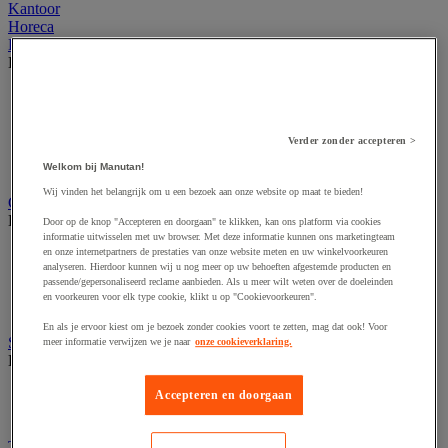
Kantoor
Horeca
Buitenmeubilair
Bekijk de hele productgroep
Parasol en pergola
Stedelijk meubilair
Tent en podium
Verder zonder accepteren >
Tuin- en terrasmeubilair
Tuinhuis
Welkom bij Manutan!
Wij vinden het belangrijk om u een bezoek aan onze website op maat te bieden!
Gevelvlaggen
Bekijk de hele productgroep
Door op de knop "Accepteren en doorgaan" te klikken, kan ons platform via cookies
informatie uitwisselen met uw browser. Met deze informatie kunnen ons marketingteam
en onze internetpartners de prestaties van onze website meten en uw winkelvoorkeuren
Officiële vlag
analyseren. Hierdoor kunnen wij u nog meer op uw behoeften afgestemde producten en
Reclame vlag
passende/gepersonaliseerd reclame aanbieden. Als u meer wilt weten over de doeleinden
Vlaggenmast
en voorkeuren voor elk type cookie, klikt u op "Cookievoorkeuren".
Windzak
En als je ervoor kiest om je bezoek zonder cookies voort te zetten, mag dat ook! Voor
Stedelijke overkapping
meer informatie verwijzen we je naar
onze cookieverklaring.
Bekijk de hele productgroep
Overkapping multifunctioneel en voor tweewielers
Accepteren en doorgaan
Rookoverkapping
Tuin- en parkmachines