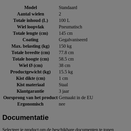
Model
Standaard
Aantal wielen
2
Totale inhoud (L)
100 L
Wiel loopvlak
Pneumatisch
Totale lengte (cm)
145 cm
Coating
Gegalvaniseerd
Max. belasting (kg)
150 kg
Totale breedte (cm)
77.8 cm
Totale hoogte (cm)
58.5 cm
Wiel Ø (cm)
38 cm
Productgewicht (kg)
15.5 kg
Kist dikte (cm)
1 cm
Kist materiaal
Staal
Klantgarantie
3 jaar
Oorsprong van het product
Gemaakt in de EU
Ergonomisch
nee
Documentatie
Selecteer je product om de beschikbare documenten te tonen