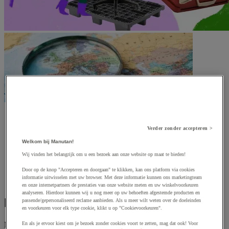
Verder zonder accepteren >
Welkom bij Manutan!
Wij vinden het belangrijk om u een bezoek aan onze website op maat te bieden!
Door op de knop "Accepteren en doorgaan" te klikken, kan ons platform via cookies
informatie uitwisselen met uw browser. Met deze informatie kunnen ons marketingteam
en onze internetpartners de prestaties van onze website meten en uw winkelvoorkeuren
analyseren. Hierdoor kunnen wij u nog meer op uw behoeften afgestemde producten en
Made in Europe producten
passende/gepersonaliseerd reclame aanbieden. Als u meer wilt weten over de doeleinden
en voorkeuren voor elk type cookie, klikt u op "Cookievoorkeuren".
En als je ervoor kiest om je bezoek zonder cookies voort te zetten, mag dat ook! Voor
Manutan ondersteunt jou door producten aan te bieden die het