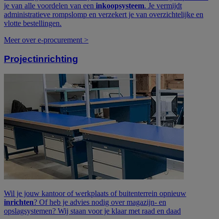
je van alle voordelen van een
inkoopsysteem
. Je vermijdt
administratieve rompslomp en verzekert je van overzichtelijke en
vlotte bestellingen.
Meer over e-procurement >
Projectinrichting
Wil je jouw kantoor of werkplaats of buitenterrein opnieuw
inrichten
? Of heb je advies nodig over magazijn- en
opslagsystemen? Wij staan voor je klaar met raad en daad