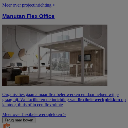
Meer over projectinrichting >
Manutan Flex Office
Organisaties gaan almaar flexibeler werken en daar helpen wij je
graag bij. We faciliteren de inrichting van
flexibele werkplekken
op
kantoor, thuis of in een flexruimte
Meer over flexibele werkplekken >
Terug naar boven