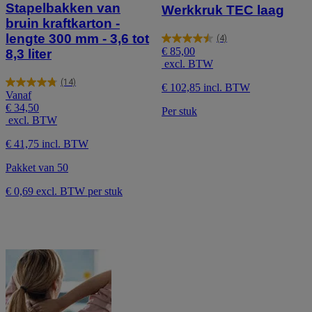
Stapelbakken van
Werkkruk TEC laag
bruin kraftkarton -
lengte 300 mm - 3,6 tot
(4)
4.5
€ 85,00
8,3 liter
van
excl. BTW
de
5
(14)
€ 102,85 incl. BTW
4.8
sterren.
Vanaf
van
4
€ 34,50
Per stuk
de
beoordelingen
excl. BTW
5
sterren.
€ 41,75 incl. BTW
14
beoordelingen
Pakket van 50
€ 0,69 excl. BTW per stuk