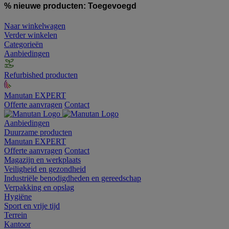
% nieuwe producten:
Toegevoegd
Naar winkelwagen
Verder winkelen
Categorieën
Aanbiedingen
Refurbished producten
Manutan EXPERT
Offerte aanvragen
Contact
Aanbiedingen
Duurzame producten
Manutan EXPERT
Offerte aanvragen
Contact
Magazijn en werkplaats
Veiligheid en gezondheid
Industriële benodigdheden en gereedschap
Verpakking en opslag
Hygiëne
Sport en vrije tijd
Terrein
Kantoor