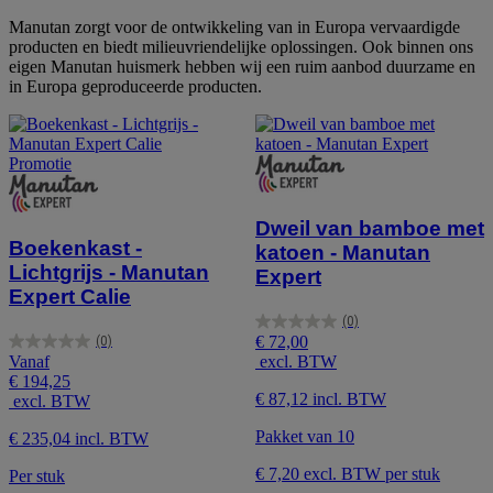
Manutan zorgt voor de ontwikkeling van in Europa vervaardigde
producten en biedt milieuvriendelijke oplossingen. Ook binnen ons
eigen Manutan huismerk hebben wij een ruim aanbod duurzame en
in Europa geproduceerde producten.
Promotie
Dweil van bamboe met
Boekenkast -
katoen - Manutan
Lichtgrijs - Manutan
Expert
Expert Calie
(0)
0.0
€ 72,00
(0)
0.0
van
Vanaf
excl. BTW
van
de
€ 194,25
de
5
€ 87,12 incl. BTW
excl. BTW
5
sterren.
sterren.
Pakket van 10
€ 235,04 incl. BTW
€ 7,20 excl. BTW per stuk
Per stuk