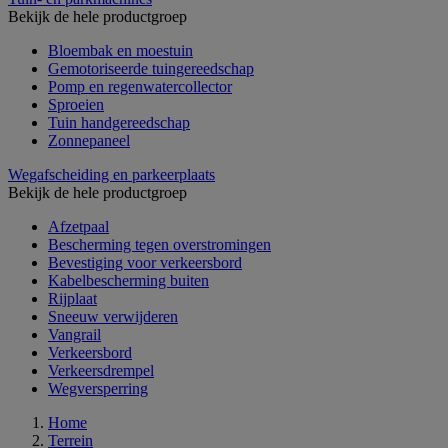
Bekijk de hele productgroep
Bloembak en moestuin
Gemotoriseerde tuingereedschap
Pomp en regenwatercollector
Sproeien
Tuin handgereedschap
Zonnepaneel
Wegafscheiding en parkeerplaats
Bekijk de hele productgroep
Afzetpaal
Bescherming tegen overstromingen
Bevestiging voor verkeersbord
Kabelbescherming buiten
Rijplaat
Sneeuw verwijderen
Vangrail
Verkeersbord
Verkeersdrempel
Wegversperring
Home
Terrein