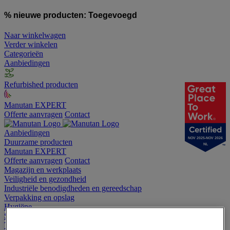
% nieuwe producten:
Toegevoegd
Naar winkelwagen
Verder winkelen
Categorieën
Aanbiedingen
Refurbished producten
Manutan EXPERT
Offerte aanvragen
Contact
Aanbiedingen
NOV 2025-NOV 2026
Duurzame producten
NL
Manutan EXPERT
Offerte aanvragen
Contact
Magazijn en werkplaats
Veiligheid en gezondheid
Industriële benodigdheden en gereedschap
Verpakking en opslag
Hygiëne
Sport en vrije tijd
Terrein