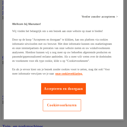
Kantoor
Horeca
Buitenmeubilair
Verder zonder accepteren >
Bekijk de hele productgroep
Welkom bij Manutan!
Parasol en pergola
Wij vinden het belangrijk om u een bezoek aan onze website op maat te bieden!
Stedelijk meubilair
Tent en podium
Door op de knop "Accepteren en doorgaan" te klikken, kan ons platform via cookies
Tuin- en terrasmeubilair
informatie uitwisselen met uw browser. Met deze informatie kunnen ons marketingteam
Tuinhuis
en onze internetpartners de prestaties van onze website meten en uw winkelvoorkeuren
analyseren. Hierdoor kunnen wij u nog meer op uw behoeften afgestemde producten en
Gevelvlaggen
passende/gepersonaliseerd reclame aanbieden. Als u meer wilt weten over de doeleinden
en voorkeuren voor elk type cookie, klikt u op "Cookievoorkeuren".
Bekijk de hele productgroep
En als je ervoor kiest om je bezoek zonder cookies voort te zetten, mag dat ook! Voor
Officiële vlag
meer informatie verwijzen we je naar
onze cookieverklaring.
Reclame vlag
Vlaggenmast
Windzak
Accepteren en doorgaan
Stedelijke overkapping
Bekijk de hele productgroep
Cookievoorkeuren
Overkapping multifunctioneel en voor tweewielers
Rookoverkapping
Tuin- en parkmachines