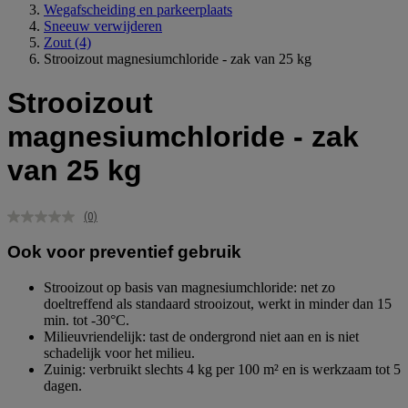
Wegafscheiding en parkeerplaats
Sneeuw verwijderen
Zout
(4)
Strooizout magnesiumchloride - zak van 25 kg
Strooizout
magnesiumchloride - zak
van 25 kg
(0)
Geen
scorewaarde.
Ook voor preventief gebruik
Dezelfde
paginalink.
Strooizout op basis van magnesiumchloride: net zo
doeltreffend als standaard strooizout, werkt in minder dan 15
min. tot -30°C.
Milieuvriendelijk: tast de ondergrond niet aan en is niet
schadelijk voor het milieu.
Zuinig: verbruikt slechts 4 kg per 100 m² en is werkzaam tot 5
dagen.