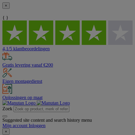
×
{ }
4,1/5 klantbeoordelingen
Gratis levering vanaf €200
Eigen montagedienst
Oplossingen op maat
Zoek
Suggested site content and search history menu
Mijn account
Inloggen
×