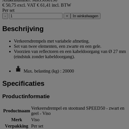
€ 50,75 excl. VAT
€ 61,41 incl. BTW
Per set
-
+
In winkelwagen
Beschrijving
Verkeersdrempels met variabele afmeting.
Set van twee elementen, een zwarte en een gele.
Voorzien van reflectoren en een kabeldoorgang van Ø 27 mm
(eindstuk zonder kabeldoorgang).
Max. belasting (kg) : 20000
Specificaties
Productinformatie
Verkeersdrempel en stootrand SPEED50 - zwart en
Productnaam
geel - Viso
Merk
Viso
Verpakking
Per set