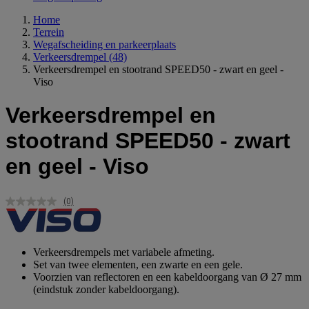
Home
Terrein
Wegafscheiding en parkeerplaats
Verkeersdrempel
(48)
Verkeersdrempel en stootrand SPEED50 - zwart en geel -
Viso
Verkeersdrempel en
stootrand SPEED50 - zwart
en geel - Viso
(0)
Geen
scorewaarde.
Dezelfde
paginalink.
Verkeersdrempels met variabele afmeting.
Set van twee elementen, een zwarte en een gele.
Voorzien van reflectoren en een kabeldoorgang van Ø 27 mm
(eindstuk zonder kabeldoorgang).