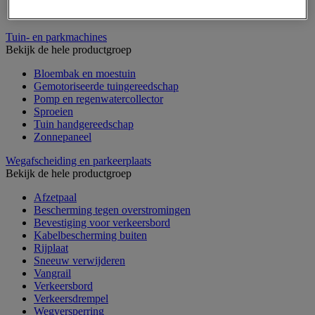
Overkapping multifunctioneel en voor tweewielers
Rookoverkapping
Tuin- en parkmachines
Bekijk de hele productgroep
Bloembak en moestuin
Gemotoriseerde tuingereedschap
Pomp en regenwatercollector
Sproeien
Tuin handgereedschap
Zonnepaneel
Wegafscheiding en parkeerplaats
Bekijk de hele productgroep
Afzetpaal
Bescherming tegen overstromingen
Bevestiging voor verkeersbord
Kabelbescherming buiten
Rijplaat
Sneeuw verwijderen
Vangrail
Verkeersbord
Verkeersdrempel
Wegversperring