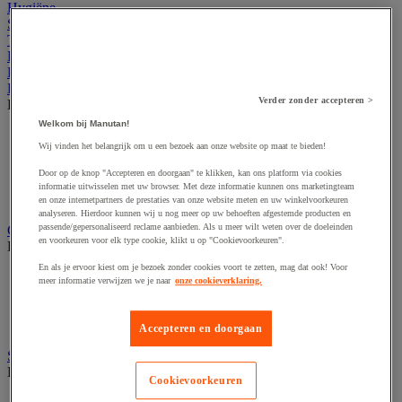
Hygiëne
Sport en vrije tijd
Terrein
Kantoor
Horeca
Buitenmeubilair
Verder zonder accepteren >
Bekijk de hele productgroep
Welkom bij Manutan!
Parasol en pergola
Wij vinden het belangrijk om u een bezoek aan onze website op maat te bieden!
Stedelijk meubilair
Tent en podium
Door op de knop "Accepteren en doorgaan" te klikken, kan ons platform via cookies
Tuin- en terrasmeubilair
informatie uitwisselen met uw browser. Met deze informatie kunnen ons marketingteam
Tuinhuis
en onze internetpartners de prestaties van onze website meten en uw winkelvoorkeuren
analyseren. Hierdoor kunnen wij u nog meer op uw behoeften afgestemde producten en
passende/gepersonaliseerd reclame aanbieden. Als u meer wilt weten over de doeleinden
Gevelvlaggen
en voorkeuren voor elk type cookie, klikt u op "Cookievoorkeuren".
Bekijk de hele productgroep
En als je ervoor kiest om je bezoek zonder cookies voort te zetten, mag dat ook! Voor
Officiële vlag
meer informatie verwijzen we je naar
onze cookieverklaring.
Reclame vlag
Vlaggenmast
Windzak
Accepteren en doorgaan
Stedelijke overkapping
Bekijk de hele productgroep
Cookievoorkeuren