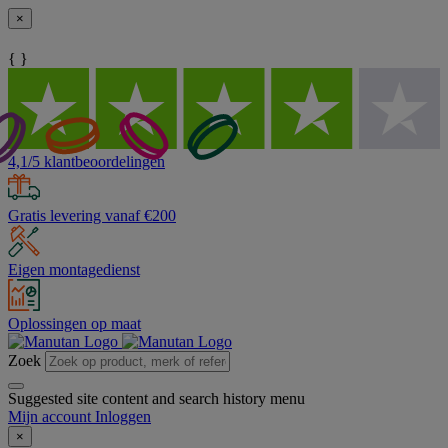
×
{ }
4,1/5 klantbeoordelingen
Gratis levering vanaf €200
Eigen montagedienst
Oplossingen op maat
Zoek
Suggested site content and search history menu
Mijn account
Inloggen
×