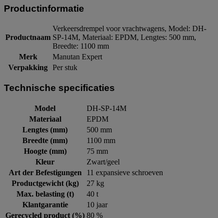
Productinformatie
Verkeersdrempel voor vrachtwagens, Model: DH-
Productnaam
SP-14M, Materiaal: EPDM, Lengtes: 500 mm,
Breedte: 1100 mm
Merk
Manutan Expert
Verpakking
Per stuk
Technische specificaties
Model
DH-SP-14M
Materiaal
EPDM
Lengtes (mm)
500 mm
Breedte (mm)
1100 mm
Hoogte (mm)
75 mm
Kleur
Zwart/geel
Art der Befestigungen
11 expansieve schroeven
Productgewicht (kg)
27 kg
Max. belasting (t)
40 t
Klantgarantie
10 jaar
Gerecycled product (%)
80 %