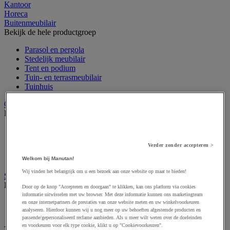
Kantoor
Horeca
Buitenmeubilair
Bekijk de hele productgroep
Parasol en pergola
Stedelijk meubilair
Tent en podium
Tuin- en terrasmeubilair
Tuinhuis
Gevelvlaggen
Bekijk de hele productgroep
Officiële vlag
Reclame vlag
Verder zonder accepteren >
Vlaggenmast
Windzak
Welkom bij Manutan!
Wij vinden het belangrijk om u een bezoek aan onze website op maat te bieden!
Stedelijke overkapping
Bekijk de hele productgroep
Door op de knop "Accepteren en doorgaan" te klikken, kan ons platform via cookies
informatie uitwisselen met uw browser. Met deze informatie kunnen ons marketingteam
Overkapping multifunctioneel en voor tweewielers
en onze internetpartners de prestaties van onze website meten en uw winkelvoorkeuren
analyseren. Hierdoor kunnen wij u nog meer op uw behoeften afgestemde producten en
Rookoverkapping
passende/gepersonaliseerd reclame aanbieden. Als u meer wilt weten over de doeleinden
en voorkeuren voor elk type cookie, klikt u op "Cookievoorkeuren".
Tuin- en parkmachines