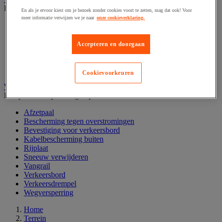
Bekijk de hele productgroep
En als je ervoor kiest om je bezoek zonder cookies voort te zetten, mag dat ook! Voor
meer informatie verwijzen we je naar
onze cookieverklaring.
Bloembak en moestuin
Gemotoriseerde tuingereedschap
Pomp en regenwatercollector
Accepteren en doorgaan
Sproeien
Tuin handgereedschap
Zonnepaneel
Cookievoorkeuren
Wegafscheiding en parkeerplaats
Bekijk de hele productgroep
Afzetpaal
Bescherming tegen overstromingen
Bevestiging voor verkeersbord
Kabelbescherming buiten
Rijplaat
Sneeuw verwijderen
Vangrail
Verkeersbord
Verkeersdrempel
Wegversperring
Home
Terrein