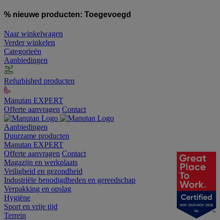
% nieuwe producten:
Toegevoegd
Naar winkelwagen
Verder winkelen
Categorieën
Aanbiedingen
Refurbished producten
Manutan EXPERT
Offerte aanvragen
Contact
Aanbiedingen
Duurzame producten
Manutan EXPERT
Offerte aanvragen
Contact
Magazijn en werkplaats
Veiligheid en gezondheid
Industriële benodigdheden en gereedschap
Verpakking en opslag
Hygiëne
Sport en vrije tijd
NOV 2025-NOV 2026
NL
Terrein