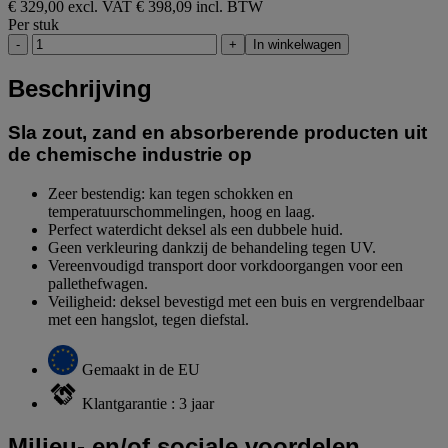
€ 329,00 excl. VAT
€ 398,09 incl. BTW
Per stuk
-
+
In winkelwagen
Beschrijving
Sla zout, zand en absorberende producten uit
de chemische industrie op
Zeer bestendig: kan tegen schokken en
temperatuurschommelingen, hoog en laag.
Perfect waterdicht deksel als een dubbele huid.
Geen verkleuring dankzij de behandeling tegen UV.
Vereenvoudigd transport door vorkdoorgangen voor een
pallethefwagen.
Veiligheid: deksel bevestigd met een buis en vergrendelbaar
met een hangslot, tegen diefstal.
Gemaakt in de EU
Klantgarantie : 3 jaar
Milieu- en/of sociale voordelen