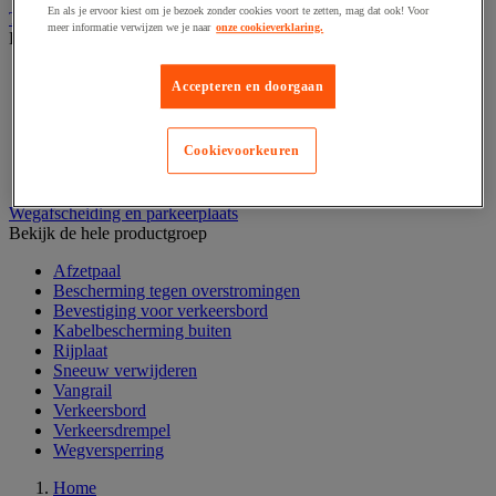
En als je ervoor kiest om je bezoek zonder cookies voort te zetten, mag dat ook! Voor
Tuin- en parkmachines
meer informatie verwijzen we je naar
onze cookieverklaring.
Bekijk de hele productgroep
Bloembak en moestuin
Accepteren en doorgaan
Gemotoriseerde tuingereedschap
Pomp en regenwatercollector
Sproeien
Cookievoorkeuren
Tuin handgereedschap
Zonnepaneel
Wegafscheiding en parkeerplaats
Bekijk de hele productgroep
Afzetpaal
Bescherming tegen overstromingen
Bevestiging voor verkeersbord
Kabelbescherming buiten
Rijplaat
Sneeuw verwijderen
Vangrail
Verkeersbord
Verkeersdrempel
Wegversperring
Home