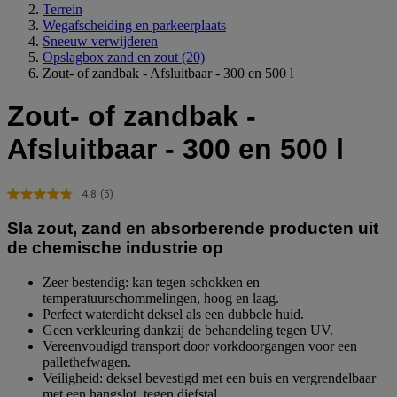
Terrein
Wegafscheiding en parkeerplaats
Sneeuw verwijderen
Opslagbox zand en zout
(20)
Zout- of zandbak - Afsluitbaar - 300 en 500 l
Zout- of zandbak -
Afsluitbaar - 300 en 500 l
4.8
(5)
Lees
5
Sla zout, zand en absorberende producten uit
beoordelingen.
Dezelfde
de chemische industrie op
paginalink.
Zeer bestendig: kan tegen schokken en
temperatuurschommelingen, hoog en laag.
Perfect waterdicht deksel als een dubbele huid.
Geen verkleuring dankzij de behandeling tegen UV.
Vereenvoudigd transport door vorkdoorgangen voor een
pallethefwagen.
Veiligheid: deksel bevestigd met een buis en vergrendelbaar
met een hangslot, tegen diefstal.