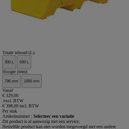
Totale inhoud (L):
300 L
500 L
Hoogte (mm):
796 mm
1050 mm
Vanaf
€ 329,00
excl. BTW
€ 398,09
incl. BTW
Per stuk
Artikelnummer :
Selecteer een variatie
Dit product is al aanwezig met een service.
Hetzelfde product kan niet worden toegevoegd met een andere