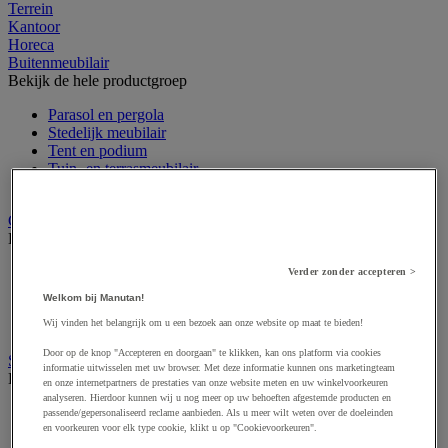
Terrein
Kantoor
Horeca
Buitenmeubilair
Bekijk de hele productgroep
Parasol en pergola
Stedelijk meubilair
Tent en podium
Tuin- en terrasmeubilair
Tuinhuis
Gevelvlaggen
Bekijk de hele productgroep
Officiële vlag
Verder zonder accepteren >
Reclame vlag
Welkom bij Manutan!
Vlaggenmast
Wij vinden het belangrijk om u een bezoek aan onze website op maat te bieden!
Windzak
Door op de knop "Accepteren en doorgaan" te klikken, kan ons platform via cookies
Stedelijke overkapping
informatie uitwisselen met uw browser. Met deze informatie kunnen ons marketingteam
Bekijk de hele productgroep
en onze internetpartners de prestaties van onze website meten en uw winkelvoorkeuren
analyseren. Hierdoor kunnen wij u nog meer op uw behoeften afgestemde producten en
Overkapping multifunctioneel en voor tweewielers
passende/gepersonaliseerd reclame aanbieden. Als u meer wilt weten over de doeleinden
Rookoverkapping
en voorkeuren voor elk type cookie, klikt u op "Cookievoorkeuren".