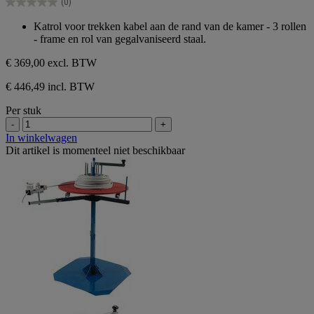
(0)
5
0.0
sterren.
van
Katrol voor trekken kabel aan de rand van de kamer - 3 rollen
de
- frame en rol van gegalvaniseerd staal.
5
sterren.
€ 369,00
excl. BTW
€ 446,49 incl. BTW
Per stuk
-
+
In winkelwagen
Dit artikel is momenteel niet beschikbaar