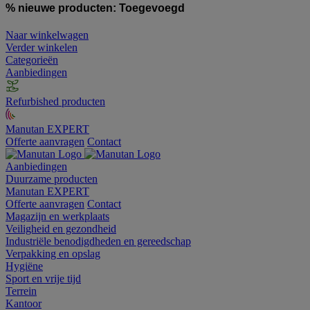
% nieuwe producten:
Toegevoegd
Naar winkelwagen
Verder winkelen
Categorieën
Aanbiedingen
Refurbished producten
Manutan EXPERT
Offerte aanvragen
Contact
Aanbiedingen
Duurzame producten
Manutan EXPERT
Offerte aanvragen
Contact
Magazijn en werkplaats
Veiligheid en gezondheid
Industriële benodigdheden en gereedschap
Verpakking en opslag
Hygiëne
Sport en vrije tijd
Terrein
Kantoor