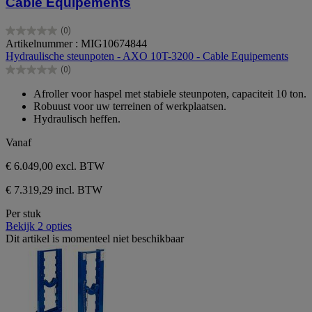
Cable Equipements
(0)
0.0
Artikelnummer : MIG10674844
van
Hydraulische steunpoten - AXO 10T-3200 - Cable Equipements
de
(0)
5
0.0
sterren.
van
Afroller voor haspel met stabiele steunpoten, capaciteit 10 ton.
de
Robuust voor uw terreinen of werkplaatsen.
5
Hydraulisch heffen.
sterren.
Vanaf
€ 6.049,00
excl. BTW
€ 7.319,29 incl. BTW
Per stuk
Bekijk 2 opties
Dit artikel is momenteel niet beschikbaar