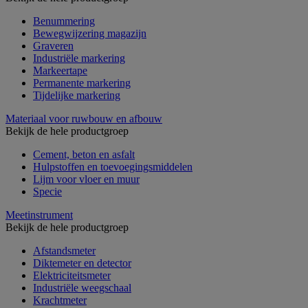
Benummering
Bewegwijzering magazijn
Graveren
Industriële markering
Markeertape
Permanente markering
Tijdelijke markering
Materiaal voor ruwbouw en afbouw
Bekijk de hele productgroep
Cement, beton en asfalt
Hulpstoffen en toevoegingsmiddelen
Lijm voor vloer en muur
Specie
Meetinstrument
Bekijk de hele productgroep
Afstandsmeter
Diktemeter en detector
Elektriciteitsmeter
Industriële weegschaal
Krachtmeter