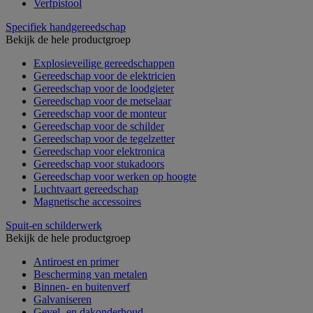
Verfpistool
Specifiek handgereedschap
Bekijk de hele productgroep
Explosieveilige gereedschappen
Gereedschap voor de elektricien
Gereedschap voor de loodgieter
Gereedschap voor de metselaar
Gereedschap voor de monteur
Gereedschap voor de schilder
Gereedschap voor de tegelzetter
Gereedschap voor elektronica
Gereedschap voor stukadoors
Gereedschap voor werken op hoogte
Luchtvaart gereedschap
Magnetische accessoires
Spuit-en schilderwerk
Bekijk de hele productgroep
Antiroest en primer
Bescherming van metalen
Binnen- en buitenverf
Galvaniseren
Gevel- en dakonderhoud