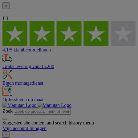
×
{ }
4,1/5 klantbeoordelingen
Gratis levering vanaf €200
Eigen montagedienst
Oplossingen op maat
Zoek
Suggested site content and search history menu
Mijn account
Inloggen
×