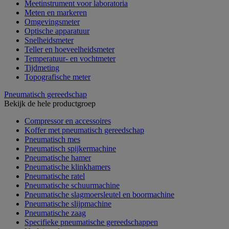
Meetinstrument voor laboratoria
Meten en markeren
Omgevingsmeter
Optische apparatuur
Snelheidsmeter
Teller en hoeveelheidsmeter
Temperatuur- en vochtmeter
Tijdmeting
Topografische meter
Pneumatisch gereedschap
Bekijk de hele productgroep
Compressor en accessoires
Koffer met pneumatisch gereedschap
Pneumatisch mes
Pneumatisch spijkermachine
Pneumatische hamer
Pneumatische klinkhamers
Pneumatische ratel
Pneumatische schuurmachine
Pneumatische slagmoersleutel en boormachine
Pneumatische slijpmachine
Pneumatische zaag
Specifieke pneumatische gereedschappen