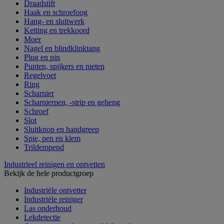
Draadstift
Haak en schroefoog
Hang- en sluitwerk
Ketting en trekkoord
Moer
Nagel en blindklinktang
Plug en pin
Punten, spijkers en nieten
Regelvoet
Ring
Scharnier
Scharnierpen, -strip en geheng
Schroef
Slot
Sluitknop en handgreep
Spie, pen en klem
Trildempend
Industrieel reinigen en ontvetten
Bekijk de hele productgroep
Industriële ontvetter
Industriële reiniger
Las onderhoud
Lekdetectie