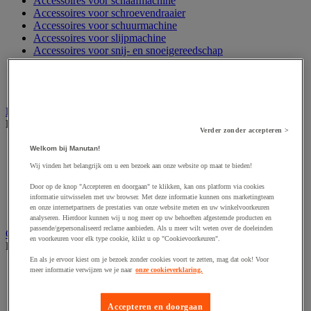
Accessoires voor schaafmachine
Accessoires voor schroevendraaier
Accessoires voor schuurmachine
Accessoires voor slijpmachine
Accessoires voor snij- en snoeigereedschap
Accessoires voor snij-schuurmachine
Accessoires voor spijkermachine
Accessoires voor zaag
Elektrische toebehoren en verlichting
Bekijk de hele productgroep
Verder zonder accepteren >
Accessoires voor elektrisch schakelpaneel
Welkom bij Manutan!
Batterij, oplader en kabel
Wij vinden het belangrijk om u een bezoek aan onze website op maat te bieden!
Elektrische kabel
Elektrische uitrusting
Door op de knop "Accepteren en doorgaan" te klikken, kan ons platform via cookies
Verlengsnoer, stekkerdoos en kapelhaspel
informatie uitwisselen met uw browser. Met deze informatie kunnen ons marketingteam
en onze internetpartners de prestaties van onze website meten en uw winkelvoorkeuren
Wandcontactdoos en schakelaar
analyseren. Hierdoor kunnen wij u nog meer op uw behoeften afgestemde producten en
passende/gepersonaliseerd reclame aanbieden. Als u meer wilt weten over de doeleinden
Gereedschap opbergen
en voorkeuren voor elk type cookie, klikt u op "Cookievoorkeuren".
Bekijk de hele productgroep
En als je ervoor kiest om je bezoek zonder cookies voort te zetten, mag dat ook! Voor
Assortimentsdoos en gereedschapkoffer
meer informatie verwijzen we je naar
onze cookieverklaring.
Gereedschapskist en opbergtas
Gereedschapskoffer en versterkte kist
Verrijdbare werktafel
Accepteren en doorgaan