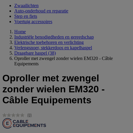
Zwaailichten
Auto-onderhoud en reparatie
Step en fiets
Voertuig accessoires
Home
Industriële benodigdheden en gereedschap
Elektrische toebehoren en verlichting
Verlengsnoer, stekkerdoos en kapelhaspel
Draagbare haspel
(38)
Oproller met zwengel zonder wielen EM320 - Câble
Equipements
Oproller met zwengel
zonder wielen EM320 -
Câble Equipements
(0)
Geen
scorewaarde.
Dezelfde
paginalink.