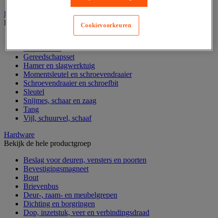
Handgereedschap
Bekijk de hele productgroep
Cookievoorkeuren
Bankschroef, extractor en klem
Dop en ratel
Gereedschapsset
Hamer en slagwerktuig
Momentsleutel en schroevendraaier
Schroevendraaier en schroefbit
Sleutel
Snijmes, schaar en zaag
Tang
Vijl, schuurvel, schaaf
Hardware
Bekijk de hele productgroep
Beslag voor deuren, vensters en poorten
Bevestigingsmagneet
Bout
Brievenbus
Deur-, raam- en meubelgrepen
Dichting en borgringen
Dop, inzetstuk, veer en verbindingsdraad