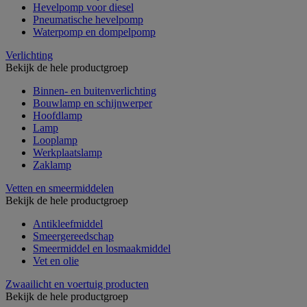
Hevelpomp voor diesel
Pneumatische hevelpomp
Waterpomp en dompelpomp
Verlichting
Bekijk de hele productgroep
Binnen- en buitenverlichting
Bouwlamp en schijnwerper
Hoofdlamp
Lamp
Looplamp
Werkplaatslamp
Zaklamp
Vetten en smeermiddelen
Bekijk de hele productgroep
Antikleefmiddel
Smeergereedschap
Smeermiddel en losmaakmiddel
Vet en olie
Zwaailicht en voertuig producten
Bekijk de hele productgroep