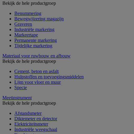
Bekijk de hele productgroep
Benummering
Bewegwijzering magazijn
Graveren
Industriële markering
Markeertape
Permanente markering
Tijdelijke markering
Materiaal voor ruwbouw en afbouw
Bekijk de hele productgroep
Cement, beton en asfalt
Hulpstoffen en toevoegingsmiddelen
Lijm voor vloer en muur
Specie
Meetinstrument
Bekijk de hele productgroep
Afstandsmeter
Diktemeter en detector
Elektriciteitsmeter
Industriële weegschaal