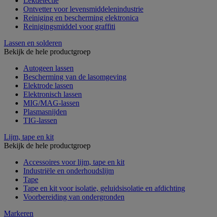
Lekdetectie
Ontvetter voor levensmiddelenindustrie
Reiniging en bescherming elektronica
Reinigingsmiddel voor graffiti
Lassen en solderen
Bekijk de hele productgroep
Autogeen lassen
Bescherming van de lasomgeving
Elektrode lassen
Elektronisch lassen
MIG/MAG-lassen
Plasmasnijden
TIG-lassen
Lijm, tape en kit
Bekijk de hele productgroep
Accessoires voor lijm, tape en kit
Industriële en onderhoudslijm
Tape
Tape en kit voor isolatie, geluidsisolatie en afdichting
Voorbereiding van ondergronden
Markeren