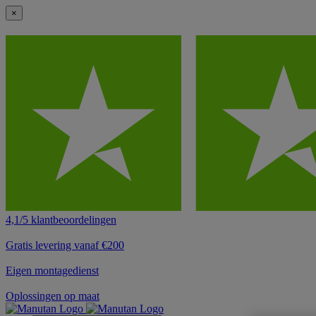
×
4,1/5 klantbeoordelingen
Gratis levering vanaf €200
Eigen montagedienst
Oplossingen op maat