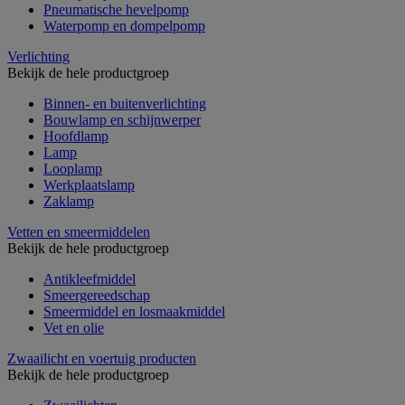
Pneumatische hevelpomp
Waterpomp en dompelpomp
Verlichting
Bekijk de hele productgroep
Binnen- en buitenverlichting
Bouwlamp en schijnwerper
Hoofdlamp
Lamp
Looplamp
Werkplaatslamp
Zaklamp
Vetten en smeermiddelen
Bekijk de hele productgroep
Antikleefmiddel
Smeergereedschap
Smeermiddel en losmaakmiddel
Vet en olie
Zwaailicht en voertuig producten
Bekijk de hele productgroep