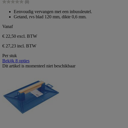
(0)
5
0.0
sterren.
van
Eenvoudig vervangen met een inbussleutel.
de
Getand, rvs blad 120 mm, dikte 0,6 mm.
5
sterren.
Vanaf
€ 22,50
excl. BTW
€ 27,23 incl. BTW
Per stuk
Bekijk 8 opties
Dit artikel is momenteel niet beschikbaar