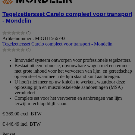
Tegelzettersset Carelo compleet voor transport
- Mondelin
(0)
0.0
Artikelnummer : MIG111566793
van
Tegelzettersset Carelo compleet voor transport - Mondelin
de
(0)
5
0.0
sterren.
van
Innovatief systeem ontworpen voor professionele tegelzetters.
de
Bestaat uit een robuuste, opvouwbare wagen met een emmer
5
met grote inhoud voor het vervoeren van lijm, en gereedschap
sterren.
op een steel waarmee u de lijm staand kunt aanbrengen.
U hoeft niet meer op uw knieën te werken, waardoor deze
oplossing pijn en musculoskeletale aandoeningen (MSA)
vermindert.
Complete set voor het vervoeren en aanbrengen van lijm
terwijl u rechtop blijft staan.
€ 369,00
excl. BTW
€ 446,49 incl. BTW
Per set