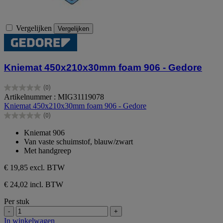
Vergelijken
Vergelijken
Kniemat 450x210x30mm foam 906 - Gedore
(0)
0.0
Artikelnummer : MIG31119078
van
Kniemat 450x210x30mm foam 906 - Gedore
de
(0)
5
0.0
sterren.
van
Kniemat 906
de
Van vaste schuimstof, blauw/zwart
5
Met handgreep
sterren.
€ 19,85
excl. BTW
€ 24,02 incl. BTW
Per stuk
-
+
In winkelwagen