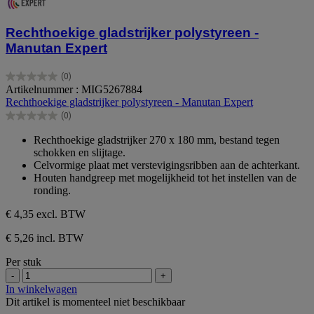
Rechthoekige gladstrijker polystyreen -
Manutan Expert
(0)
0.0
Artikelnummer : MIG5267884
van
Rechthoekige gladstrijker polystyreen - Manutan Expert
de
(0)
5
0.0
sterren.
van
Rechthoekige gladstrijker 270 x 180 mm, bestand tegen
de
schokken en slijtage.
5
Celvormige plaat met verstevigingsribben aan de achterkant.
sterren.
Houten handgreep met mogelijkheid tot het instellen van de
ronding.
€ 4,35
excl. BTW
€ 5,26 incl. BTW
Per stuk
-
+
In winkelwagen
Dit artikel is momenteel niet beschikbaar