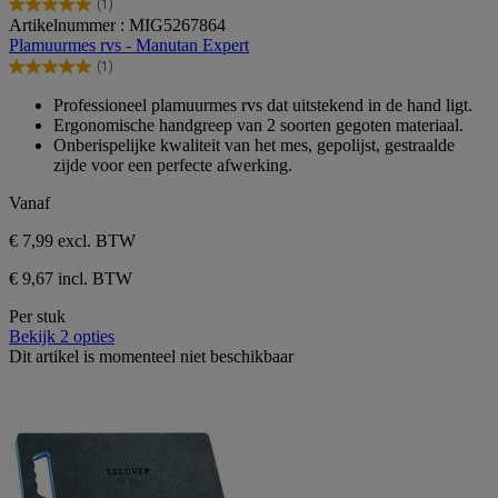
(1)
5.0
Artikelnummer : MIG5267864
van
Plamuurmes rvs - Manutan Expert
de
(1)
5
5.0
sterren.
van
Professioneel plamuurmes rvs dat uitstekend in de hand ligt.
1
de
Ergonomische handgreep van 2 soorten gegoten materiaal.
beoordeling
5
Onberispelijke kwaliteit van het mes, gepolijst, gestraalde
sterren.
zijde voor een perfecte afwerking.
1
beoordeling
Vanaf
€ 7,99
excl. BTW
€ 9,67 incl. BTW
Per stuk
Bekijk 2 opties
Dit artikel is momenteel niet beschikbaar