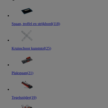
Spaan, troffel en strijkbord
(118)
Kruisschoor kunststof
(25)
Plakspaan
(21)
Tegelsnijder
(19)