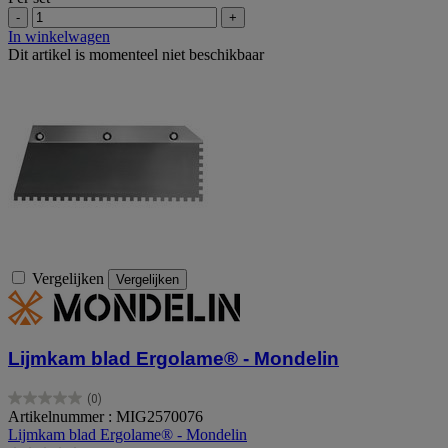
-
+
In winkelwagen
Dit artikel is momenteel niet beschikbaar
Vergelijken
Vergelijken
Lijmkam blad Ergolame® - Mondelin
(0)
0.0
Artikelnummer : MIG2570076
van
Lijmkam blad Ergolame® - Mondelin
de