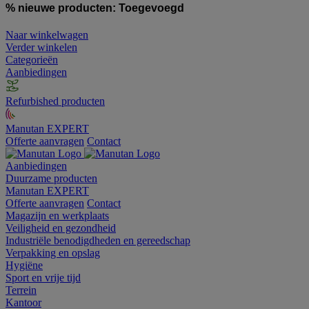
% nieuwe producten:
Toegevoegd
Naar winkelwagen
Verder winkelen
Categorieën
Aanbiedingen
Refurbished producten
Manutan EXPERT
Offerte aanvragen
Contact
Aanbiedingen
Duurzame producten
Manutan EXPERT
Offerte aanvragen
Contact
Magazijn en werkplaats
Veiligheid en gezondheid
Industriële benodigdheden en gereedschap
Verpakking en opslag
Hygiëne
Sport en vrije tijd
Terrein
Kantoor