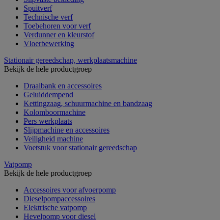
Spuitverf
Technische verf
Toebehoren voor verf
Verdunner en kleurstof
Vloerbewerking
Stationair gereedschap, werkplaatsmachine
Bekijk de hele productgroep
Draaibank en accessoires
Geluiddempend
Kettingzaag, schuurmachine en bandzaag
Kolomboormachine
Pers werkplaats
Slijpmachine en accessoires
Veiligheid machine
Voetstuk voor stationair gereedschap
Vatpomp
Bekijk de hele productgroep
Accessoires voor afvoerpomp
Dieselpompaccessoires
Elektrische vatpomp
Hevelpomp voor diesel