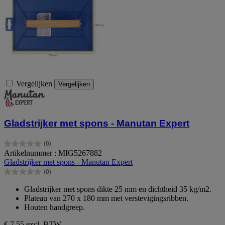
Vergelijken
Vergelijken
Gladstrijker met spons - Manutan Expert
(0)
0.0
Artikelnummer : MIG5267882
van
Gladstrijker met spons - Manutan Expert
de
(0)
5
0.0
sterren.
van
Gladstrijker met spons dikte 25 mm en dichtheid 35 kg/m2.
de
Plateau van 270 x 180 mm met verstevigingsribben.
5
Houten handgreep.
sterren.
€ 7,55
excl. BTW