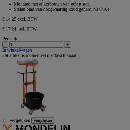
sterren.
Montage met ankerbouten van gelast staal.
Stalen blad van hoogwaardig koud gehard rvs 6/10e.
€ 14,25
excl. BTW
€ 17,24 incl. BTW
Per stuk
-
+
In winkelwagen
Dit artikel is momenteel niet beschikbaar
Vergelijken
Vergelijken