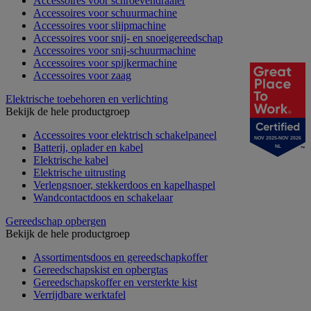
Accessoires voor schroevendraaier
Accessoires voor schuurmachine
Accessoires voor slijpmachine
Accessoires voor snij- en snoeigereedschap
Accessoires voor snij-schuurmachine
Accessoires voor spijkermachine
Accessoires voor zaag
Elektrische toebehoren en verlichting
Bekijk de hele productgroep
Accessoires voor elektrisch schakelpaneel
NOV 2025-NOV 2026
Batterij, oplader en kabel
NL
Elektrische kabel
Elektrische uitrusting
Verlengsnoer, stekkerdoos en kapelhaspel
Wandcontactdoos en schakelaar
Gereedschap opbergen
Bekijk de hele productgroep
Assortimentsdoos en gereedschapkoffer
Gereedschapskist en opbergtas
Gereedschapskoffer en versterkte kist
Verrijdbare werktafel