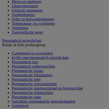
Meten en markeren
Omgevingsmeter
Optische apparatuur
Snelheidsmeter
Teller en hoeveelheidsmeter
Temperatuur- en vochtmeter
Tijdmeting
Topografische meter
Pneumatisch gereedschap
Bekijk de hele productgroep
Compressor en accessoires
Koffer met pneumatisch gereedschap
Pneumatisch mes
Pneumatisch spijkermachine
Pneumatische hamer
Pneumatische klinkhamers
Pneumatische ratel
Pneumatische schuurmachine
Pneumatische slagmoersleutel en boormachine
Pneumatische slijpmachine
Pneumatische zaag
Specifieke pneumatische gereedschappen
Verfpistool