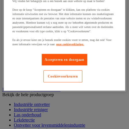
Haak en schroefoog
Wij vinden het belangrijk om u een bezoek aan onze website op maat te bieden!
Hang- en sluitwerk
Door op de knop "Accepteren en doorgaan" te klikken, kan ons platform via cookies
Ketting en trekkoord
informatie uitwisselen met uw browser. Met deze informatie kunnen ons marketingteam
Moer
en onze internetpartners de prestaties van onze website meten en uw winkelvoorkeuren
Nagel en blindklinktang
analyseren. Hierdoor kunnen wij u nog meer op uw behoeften afgestemde producten en
Plug en pin
passende/gepersonaliseerd reclame aanbieden. Als u meer wilt weten over de doeleinden
en voorkeuren voor elk type cookie, klikt u op "Cookievoorkeuren".
Punten, spijkers en nieten
Regelvoet
En als je ervoor kiest om je bezoek zonder cookies voort te zetten, mag dat ook! Voor
Ring
meer informatie verwijzen we je naar
onze cookieverklaring.
Scharnier
Scharnierpen, -strip en geheng
Schroef
Accepteren en doorgaan
Slot
Sluitknop en handgreep
Spie, pen en klem
Cookievoorkeuren
Trildempend
Industrieel reinigen en ontvetten
Bekijk de hele productgroep
Industriële ontvetter
Industriële reiniger
Las onderhoud
Lekdetectie
Ontvetter voor levensmiddelenindustrie