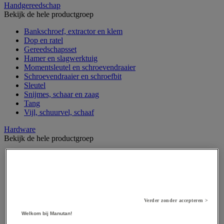
Handgereedschap
Bekijk de hele productgroep
Bankschroef, extractor en klem
Dop en ratel
Gereedschapsset
Hamer en slagwerktuig
Momentsleutel en schroevendraaier
Schroevendraaier en schroefbit
Sleutel
Snijmes, schaar en zaag
Tang
Vijl, schuurvel, schaaf
Hardware
Bekijk de hele productgroep
Beslag voor deuren, vensters en poorten
Bevestigingsmagneet
Bout
Brievenbus
Deur-, raam- en meubelgrepen
Dichting en borgringen
Verder zonder accepteren >
Dop, inzetstuk, veer en verbindingsdraad
Welkom bij Manutan!
Draadstift