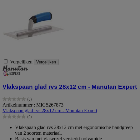
Vergelijken
Vergelijken
Vlakspaan glad rvs 28x12 cm - Manutan Expert
(0)
0.0
Artikelnummer : MIG5267873
van
Vlakspaan glad rvs 28x12 cm - Manutan Expert
de
(0)
5
0.0
sterren.
van
Vlakspaan glad rvs 28x12 cm met ergonomische handgreep
de
van 2 soorten materiaal.
5
Basis van met glasvezel versterkt polyamide.