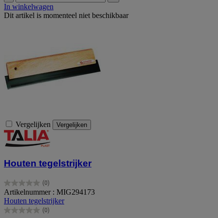
In winkelwagen
Dit artikel is momenteel niet beschikbaar
Vergelijken
Vergelijken
Houten tegelstrijker
(0)
0.0
Artikelnummer : MIG294173
van
Houten tegelstrijker
de
(0)
5
0.0