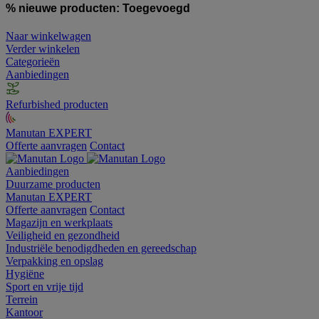
% nieuwe producten:
Toegevoegd
Naar winkelwagen
Verder winkelen
Categorieën
Aanbiedingen
Refurbished producten
Manutan EXPERT
Offerte aanvragen
Contact
Aanbiedingen
Duurzame producten
Manutan EXPERT
Offerte aanvragen
Contact
Magazijn en werkplaats
Veiligheid en gezondheid
Industriële benodigdheden en gereedschap
Verpakking en opslag
Hygiëne
Sport en vrije tijd
Terrein
Kantoor