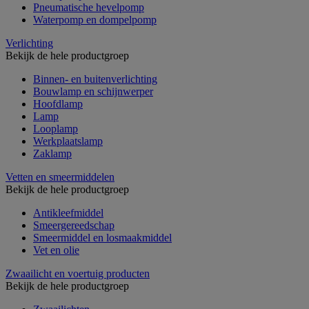
Pneumatische hevelpomp
Waterpomp en dompelpomp
Verlichting
Bekijk de hele productgroep
Binnen- en buitenverlichting
Bouwlamp en schijnwerper
Hoofdlamp
Lamp
Looplamp
Werkplaatslamp
Zaklamp
Vetten en smeermiddelen
Bekijk de hele productgroep
Antikleefmiddel
Smeergereedschap
Smeermiddel en losmaakmiddel
Vet en olie
Zwaailicht en voertuig producten
Bekijk de hele productgroep