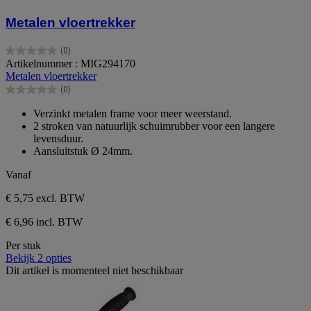
Metalen vloertrekker
(0)
0.0
Artikelnummer : MIG294170
van
Metalen vloertrekker
de
(0)
5
0.0
sterren.
van
Verzinkt metalen frame voor meer weerstand.
de
2 stroken van natuurlijk schuimrubber voor een langere
5
levensduur.
sterren.
Aansluitstuk Ø 24mm.
Vanaf
€ 5,75
excl. BTW
€ 6,96 incl. BTW
Per stuk
Bekijk 2 opties
Dit artikel is momenteel niet beschikbaar