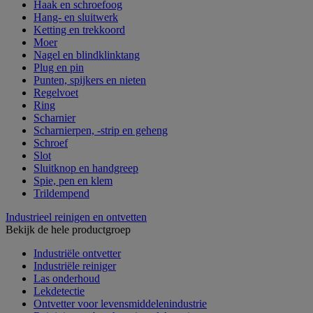
Haak en schroefoog
Hang- en sluitwerk
Ketting en trekkoord
Moer
Nagel en blindklinktang
Plug en pin
Punten, spijkers en nieten
Regelvoet
Ring
Scharnier
Scharnierpen, -strip en geheng
Schroef
Slot
Sluitknop en handgreep
Spie, pen en klem
Trildempend
Industrieel reinigen en ontvetten
Bekijk de hele productgroep
Industriële ontvetter
Industriële reiniger
Las onderhoud
Lekdetectie
Ontvetter voor levensmiddelenindustrie