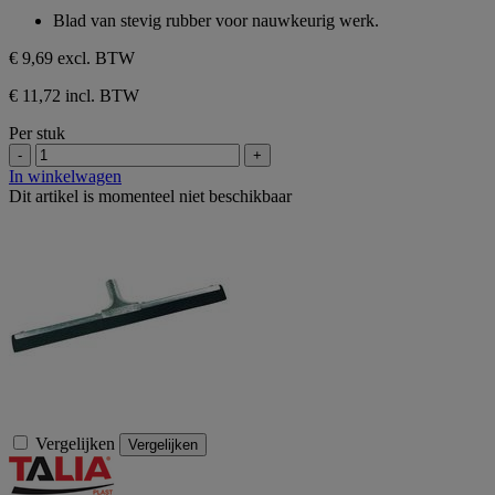
sterren.
van
Blad van stevig rubber voor nauwkeurig werk.
de
5
€ 9,69
excl. BTW
sterren.
€ 11,72 incl. BTW
Per stuk
-
+
In winkelwagen
Dit artikel is momenteel niet beschikbaar
Vergelijken
Vergelijken