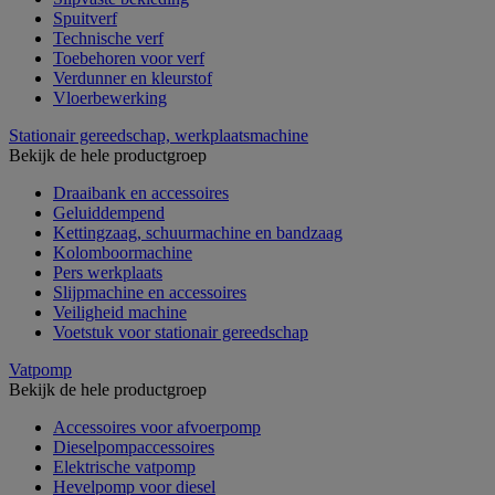
Spuitverf
Technische verf
Toebehoren voor verf
Verdunner en kleurstof
Vloerbewerking
Stationair gereedschap, werkplaatsmachine
Bekijk de hele productgroep
Draaibank en accessoires
Geluiddempend
Kettingzaag, schuurmachine en bandzaag
Kolomboormachine
Pers werkplaats
Slijpmachine en accessoires
Veiligheid machine
Voetstuk voor stationair gereedschap
Vatpomp
Bekijk de hele productgroep
Accessoires voor afvoerpomp
Dieselpompaccessoires
Elektrische vatpomp
Hevelpomp voor diesel