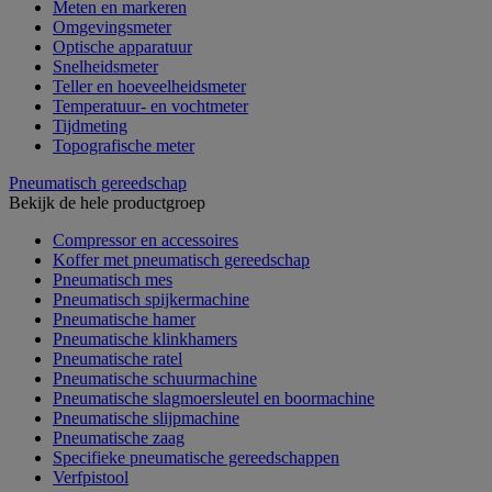
Meten en markeren
Omgevingsmeter
Optische apparatuur
Snelheidsmeter
Teller en hoeveelheidsmeter
Temperatuur- en vochtmeter
Tijdmeting
Topografische meter
Pneumatisch gereedschap
Bekijk de hele productgroep
Compressor en accessoires
Koffer met pneumatisch gereedschap
Pneumatisch mes
Pneumatisch spijkermachine
Pneumatische hamer
Pneumatische klinkhamers
Pneumatische ratel
Pneumatische schuurmachine
Pneumatische slagmoersleutel en boormachine
Pneumatische slijpmachine
Pneumatische zaag
Specifieke pneumatische gereedschappen
Verfpistool