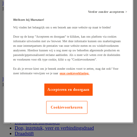
Handgereedschap
Bekijk de hele productgroep
Verder zonder accepteren >
Bankschroef, extractor en klem
Welkom bij Manutan!
Dop en ratel
Wij vinden het belangrijk om u een bezoek aan onze website op maat te bieden!
Gereedschapsset
Hamer en slagwerktuig
Door op de knop "Accepteren en doorgaan" te klikken, kan ons platform via cookies
Momentsleutel en schroevendraaier
informatie uitwisselen met uw browser. Met deze informatie kunnen ons marketingteam
Schroevendraaier en schroefbit
en onze internetpartners de prestaties van onze website meten en uw winkelvoorkeuren
analyseren. Hierdoor kunnen wij u nog meer op uw behoeften afgestemde producten en
Sleutel
passende/gepersonaliseerd reclame aanbieden. Als u meer wilt weten over de doeleinden
Snijmes, schaar en zaag
en voorkeuren voor elk type cookie, klikt u op "Cookievoorkeuren".
Tang
Vijl, schuurvel, schaaf
En als je ervoor kiest om je bezoek zonder cookies voort te zetten, mag dat ook! Voor
meer informatie verwijzen we je naar
onze cookieverklaring.
Hardware
Bekijk de hele productgroep
Accepteren en doorgaan
Beslag voor deuren, vensters en poorten
Bevestigingsmagneet
Bout
Cookievoorkeuren
Brievenbus
Deur-, raam- en meubelgrepen
Dichting en borgringen
Dop, inzetstuk, veer en verbindingsdraad
Draadstift