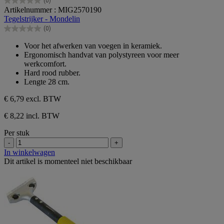
(0)
0.0
Artikelnummer : MIG2570190
van
Tegelstrijker - Mondelin
de
(0)
5
0.0
sterren.
van
Voor het afwerken van voegen in keramiek.
de
Ergonomisch handvat van polystyreen voor meer
5
werkcomfort.
sterren.
Hard rood rubber.
Lengte 28 cm.
€ 6,79
excl. BTW
€ 8,22 incl. BTW
Per stuk
-
+
In winkelwagen
Dit artikel is momenteel niet beschikbaar