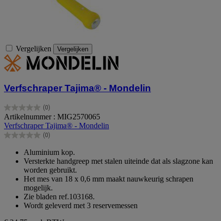
Vergelijken
Vergelijken
Verfschraper Tajima® - Mondelin
(0)
0.0
Artikelnummer : MIG2570065
van
Verfschraper Tajima® - Mondelin
de
(0)
5
0.0
sterren.
van
Aluminium kop.
de
Versterkte handgreep met stalen uiteinde dat als slagzone kan
5
worden gebruikt.
sterren.
Het mes van 18 x 0,6 mm maakt nauwkeurig schrapen
mogelijk.
Zie bladen ref.103168.
Wordt geleverd met 3 reservemessen