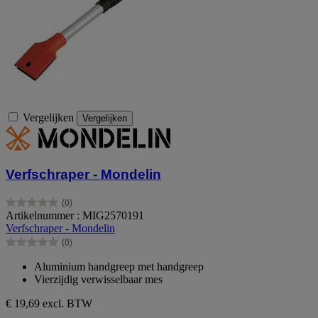
Vergelijken
Vergelijken
Verfschraper - Mondelin
(0)
0.0
Artikelnummer : MIG2570191
van
Verfschraper - Mondelin
de
(0)
5
0.0
sterren.
van
Aluminium handgreep met handgreep
de
Vierzijdig verwisselbaar mes
5
sterren.
€ 19,69
excl. BTW