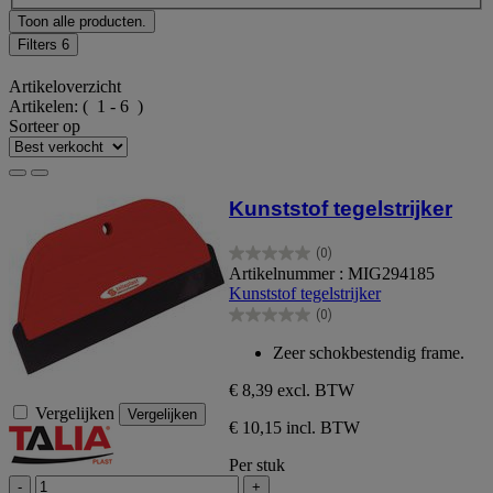
Toon alle producten.
Filters
6
Artikeloverzicht
Artikelen:
( 1 - 6 )
Sorteer op
Kunststof tegelstrijker
(0)
0.0
Artikelnummer : MIG294185
van
Kunststof tegelstrijker
de
(0)
5
0.0
sterren.
van
Zeer schokbestendig frame.
de
5
€ 8,39
excl. BTW
sterren.
Vergelijken
Vergelijken
€ 10,15 incl. BTW
Per stuk
-
+