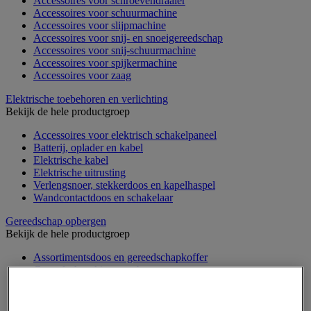
Accessoires voor schroevendraaier
Accessoires voor schuurmachine
Accessoires voor slijpmachine
Accessoires voor snij- en snoeigereedschap
Accessoires voor snij-schuurmachine
Accessoires voor spijkermachine
Accessoires voor zaag
Elektrische toebehoren en verlichting
Bekijk de hele productgroep
Accessoires voor elektrisch schakelpaneel
Batterij, oplader en kabel
Elektrische kabel
Elektrische uitrusting
Verlengsnoer, stekkerdoos en kapelhaspel
Wandcontactdoos en schakelaar
Gereedschap opbergen
Bekijk de hele productgroep
Assortimentsdoos en gereedschapkoffer
Gereedschapskist en opbergtas
Gereedschapskoffer en versterkte kist
Verrijdbare werktafel