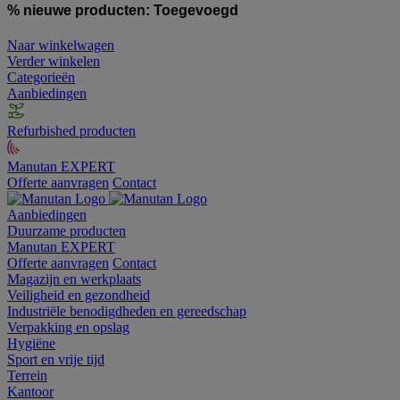
% nieuwe producten:
Toegevoegd
Naar winkelwagen
Verder winkelen
Categorieën
Aanbiedingen
Refurbished producten
Manutan EXPERT
Offerte aanvragen
Contact
Aanbiedingen
Duurzame producten
Manutan EXPERT
Offerte aanvragen
Contact
Magazijn en werkplaats
Veiligheid en gezondheid
Industriële benodigdheden en gereedschap
Verpakking en opslag
Hygiëne
Sport en vrije tijd
Terrein
Kantoor