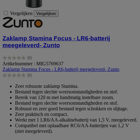
Vergelijken
Vergelijken
Zaklamp Stamina Focus - LR6-batterij
meegeleverd- Zunto
(0)
0.0
Artikelnummer : MIG5769637
van
Zaklamp Stamina Focus - LR6-batterij meegeleverd- Zunto
de
(0)
5
0.0
sterren.
van
Zeer robuuste zaklamp Stamina.
de
Bestand tegen slechte weersomstandigheden en stof.
5
Bereik van 120 m met handmatig instelbare zoom.
sterren.
Bestand tegen slechte weersomstandigheden en stof.
Robuust en zeer goed bestand tegen schokken en slijtage.
Zeer praktisch en compact.
Werkt met 1 LR6/AA-alkalinebatterij van 1,5 V, meegeleverd.
Compatibel met oplaadbare RC6/AA-batterijen van 1,2 V
(niet meegeleverd).