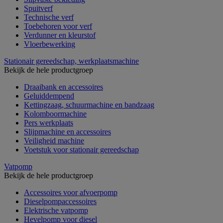
Spuitverf
Technische verf
Toebehoren voor verf
Verdunner en kleurstof
Vloerbewerking
Stationair gereedschap, werkplaatsmachine
Bekijk de hele productgroep
Draaibank en accessoires
Geluiddempend
Kettingzaag, schuurmachine en bandzaag
Kolomboormachine
Pers werkplaats
Slijpmachine en accessoires
Veiligheid machine
Voetstuk voor stationair gereedschap
Vatpomp
Bekijk de hele productgroep
Accessoires voor afvoerpomp
Dieselpompaccessoires
Elektrische vatpomp
Hevelpomp voor diesel