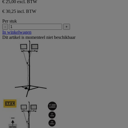
€ 25,00
excl. BTW
€ 30,25 incl. BTW
Per stuk
-
+
In winkelwagen
Dit artikel is momenteel niet beschikbaar