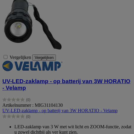
Vergelijken
Vergelijken
UV-LED-zaklamp - op batterij van 3W HORATIO
- Velamp
(0)
0.0
Artikelnummer : MIG31104130
van
UV-LED-zaklamp - op batterij van 3W HORATIO - Velamp
de
(0)
5
0.0
sterren.
van
LED-zaklamp van 3 W met wit licht en ZOOM-functie, zodat
de
u zowel dichtbij als ver kunt zien.