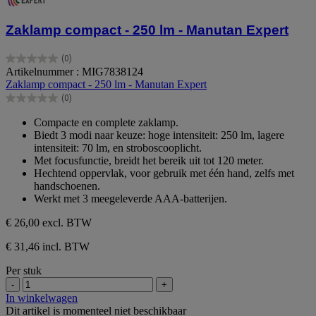
Zaklamp compact - 250 lm - Manutan Expert
(0)
0.0
Artikelnummer : MIG7838124
van
Zaklamp compact - 250 lm - Manutan Expert
de
(0)
5
0.0
sterren.
van
Compacte en complete zaklamp.
de
Biedt 3 modi naar keuze: hoge intensiteit: 250 lm, lagere
5
intensiteit: 70 lm, en stroboscooplicht.
sterren.
Met focusfunctie, breidt het bereik uit tot 120 meter.
Hechtend oppervlak, voor gebruik met één hand, zelfs met
handschoenen.
Werkt met 3 meegeleverde AAA-batterijen.
€ 26,00
excl. BTW
€ 31,46 incl. BTW
Per stuk
-
+
In winkelwagen
Dit artikel is momenteel niet beschikbaar