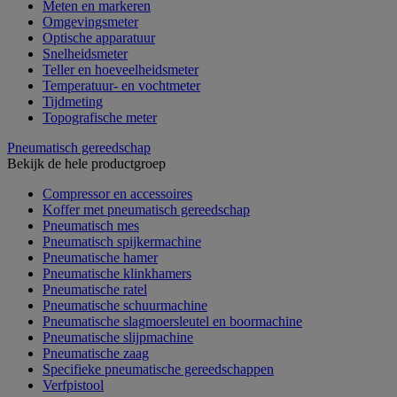
Meten en markeren
Omgevingsmeter
Optische apparatuur
Snelheidsmeter
Teller en hoeveelheidsmeter
Temperatuur- en vochtmeter
Tijdmeting
Topografische meter
Pneumatisch gereedschap
Bekijk de hele productgroep
Compressor en accessoires
Koffer met pneumatisch gereedschap
Pneumatisch mes
Pneumatisch spijkermachine
Pneumatische hamer
Pneumatische klinkhamers
Pneumatische ratel
Pneumatische schuurmachine
Pneumatische slagmoersleutel en boormachine
Pneumatische slijpmachine
Pneumatische zaag
Specifieke pneumatische gereedschappen
Verfpistool