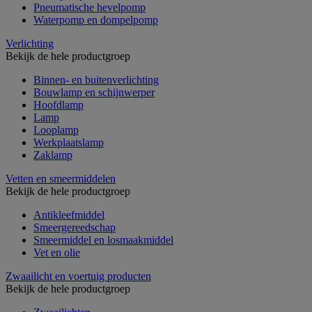
Pneumatische hevelpomp
Waterpomp en dompelpomp
Verlichting
Bekijk de hele productgroep
Binnen- en buitenverlichting
Bouwlamp en schijnwerper
Hoofdlamp
Lamp
Looplamp
Werkplaatslamp
Zaklamp
Vetten en smeermiddelen
Bekijk de hele productgroep
Antikleefmiddel
Smeergereedschap
Smeermiddel en losmaakmiddel
Vet en olie
Zwaailicht en voertuig producten
Bekijk de hele productgroep