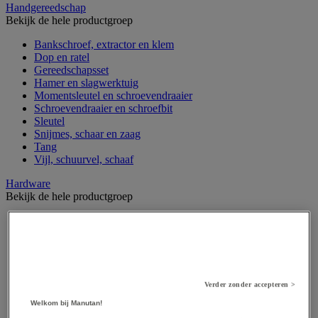
Handgereedschap
Bekijk de hele productgroep
Bankschroef, extractor en klem
Dop en ratel
Gereedschapsset
Hamer en slagwerktuig
Momentsleutel en schroevendraaier
Schroevendraaier en schroefbit
Sleutel
Snijmes, schaar en zaag
Tang
Vijl, schuurvel, schaaf
Hardware
Bekijk de hele productgroep
Beslag voor deuren, vensters en poorten
Bevestigingsmagneet
Bout
Brievenbus
Deur-, raam- en meubelgrepen
Dichting en borgringen
Verder zonder accepteren >
Dop, inzetstuk, veer en verbindingsdraad
Welkom bij Manutan!
Draadstift