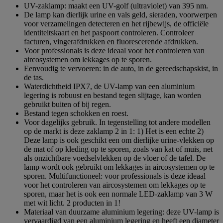
5
UV-zaklamp: maakt een UV-golf (ultraviolet) van 395 nm.
sterren.
De lamp kan dierlijk urine en vals geld, sieraden, voorwerpen
voor verzamelingen detecteren en het rijbewijs, de officiële
identiteitskaart en het paspoort controleren. Controleer
facturen, vingerafdrukken en fluorescerende afdrukken.
Voor professionals is deze ideaal voor het controleren van
aircosystemen om lekkages op te sporen.
Eenvoudig te vervoeren: in de auto, in de gereedschapskist, in
de tas.
Waterdichtheid IPX7, de UV-lamp van een aluminium
legering is robuust en bestand tegen slijtage, kan worden
gebruikt buiten of bij regen.
Bestand tegen schokken en roest.
Voor dagelijks gebruik. In tegenstelling tot andere modellen
op de markt is deze zaklamp 2 in 1: 1) Het is een echte 2)
Deze lamp is ook geschikt een om dierlijke urine-vlekken op
de mat of op kleding op te sporen, zoals van kat of muis, net
als onzichtbare voedselvlekken op de vloer of de tafel. De
lamp wordt ook gebruikt om lekkages in aircosystemen op te
sporen. Multifunctioneel: voor professionals is deze ideaal
voor het controleren van aircosystemen om lekkages op te
sporen, maar het is ook een normale LED-zaklamp van 3 W
met wit licht. 2 producten in 1!
Materiaal van duurzame aluminium legering: deze UV-lamp is
vervaardigd van een aluminium legering en heeft een diameter