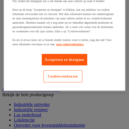
Haak en schroefoog
Wij vinden het belangrijk om u een bezoek aan onze website op maat te bieden!
Hang- en sluitwerk
Door op de knop "Accepteren en doorgaan" te klikken, kan ons platform via cookies
Ketting en trekkoord
informatie uitwisselen met uw browser. Met deze informatie kunnen ons marketingteam
Moer
en onze internetpartners de prestaties van onze website meten en uw winkelvoorkeuren
Nagel en blindklinktang
analyseren. Hierdoor kunnen wij u nog meer op uw behoeften afgestemde producten en
Plug en pin
passende/gepersonaliseerd reclame aanbieden. Als u meer wilt weten over de doeleinden
en voorkeuren voor elk type cookie, klikt u op "Cookievoorkeuren".
Punten, spijkers en nieten
Regelvoet
En als je ervoor kiest om je bezoek zonder cookies voort te zetten, mag dat ook! Voor
Ring
meer informatie verwijzen we je naar
onze cookieverklaring.
Scharnier
Scharnierpen, -strip en geheng
Schroef
Accepteren en doorgaan
Slot
Sluitknop en handgreep
Spie, pen en klem
Cookievoorkeuren
Trildempend
Industrieel reinigen en ontvetten
Bekijk de hele productgroep
Industriële ontvetter
Industriële reiniger
Las onderhoud
Lekdetectie
Ontvetter voor levensmiddelenindustrie