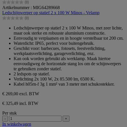
(0)
0.0
Artikelnummer : MIG64289668
van
Ledschijnwerper op statief 2 x 100 W Minos - Velamp
de
(0)
5
0.0
sterren.
van
Ledschijnwerper op statief 2 x 100 W Minos, met zeer lichte,
de
maar ook sterke en robuuste aluminium constructie.
5
Eenvoudig te verplaatsen en in hoogte verstelbaar tot 200 cm.
sterren.
Waterdicht: IP65, perfect voor buitengebruik.
Geschikt voor: barbecues, fotosets, feestverlichting,
werkplaatsverlichting, garageverlichting, enz.
Kan ook worden gebruikt als werklamp. Maak hiertoe
eenvoudigweg de horizontale stang los om de schijnwerpers
te gebruiken zonder statief.
2 ledspots op statief.
Verlichting 2x 100 W, 2x 85.500 lm, 6500 K.
Kabel h05rn-f 3g 1 mm² van 3 meter met schukostekker.
€ 269,00
excl. BTW
€ 325,49 incl. BTW
Per stuk
-
+
In winkelwagen