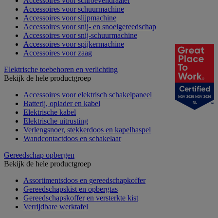
Accessoires voor schroevendraaier
Accessoires voor schuurmachine
Accessoires voor slijpmachine
Accessoires voor snij- en snoeigereedschap
Accessoires voor snij-schuurmachine
Accessoires voor spijkermachine
Accessoires voor zaag
Elektrische toebehoren en verlichting
Bekijk de hele productgroep
Accessoires voor elektrisch schakelpaneel
NOV 2025-NOV 2026
Batterij, oplader en kabel
NL
Elektrische kabel
Elektrische uitrusting
Verlengsnoer, stekkerdoos en kapelhaspel
Wandcontactdoos en schakelaar
Gereedschap opbergen
Bekijk de hele productgroep
Assortimentsdoos en gereedschapkoffer
Gereedschapskist en opbergtas
Gereedschapskoffer en versterkte kist
Verrijdbare werktafel