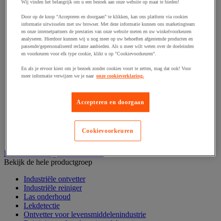
Haak en schroefoog
Wij vinden het belangrijk om u een bezoek aan onze website op maat te bieden!
Hang- en sluitwerk
Door op de knop "Accepteren en doorgaan" te klikken, kan ons platform via cookies
Ketting en trekkoord
informatie uitwisselen met uw browser. Met deze informatie kunnen ons marketingteam
Moer
en onze internetpartners de prestaties van onze website meten en uw winkelvoorkeuren
Nagel en blindklinktang
analyseren. Hierdoor kunnen wij u nog meer op uw behoeften afgestemde producten en
Plug en pin
passende/gepersonaliseerd reclame aanbieden. Als u meer wilt weten over de doeleinden
en voorkeuren voor elk type cookie, klikt u op "Cookievoorkeuren".
Punten, spijkers en nieten
Regelvoet
En als je ervoor kiest om je bezoek zonder cookies voort te zetten, mag dat ook! Voor
Ring
meer informatie verwijzen we je naar
onze cookieverklaring.
Scharnier
Scharnierpen, -strip en geheng
Schroef
Accepteren en doorgaan
Slot
Sluitknop en handgreep
Spie, pen en klem
Cookievoorkeuren
Trildempend
Industrieel reinigen en ontvetten
Bekijk de hele productgroep
Industriële ontvetter
Industriële reiniger
Las onderhoud
Lekdetectie
Ontvetter voor levensmiddelenindustrie