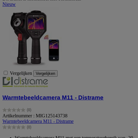
Nieuw
Vergelijken
Vergelijken
Warmtebeeldcamera M11 - Distrame
(0)
0.0
Artikelnummer : MIG125143738
van
Warmtebeeldcamera M11 - Distrame
de
(0)
5
0.0
sterren.
van
Warmtebeeldcamera M11 met een temperatuurbereik van -20