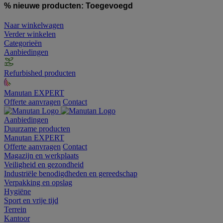
% nieuwe producten:
Toegevoegd
Naar winkelwagen
Verder winkelen
Categorieën
Aanbiedingen
Refurbished producten
Manutan EXPERT
Offerte aanvragen
Contact
Aanbiedingen
Duurzame producten
Manutan EXPERT
Offerte aanvragen
Contact
Magazijn en werkplaats
Veiligheid en gezondheid
Industriële benodigdheden en gereedschap
Verpakking en opslag
Hygiëne
Sport en vrije tijd
Terrein
Kantoor