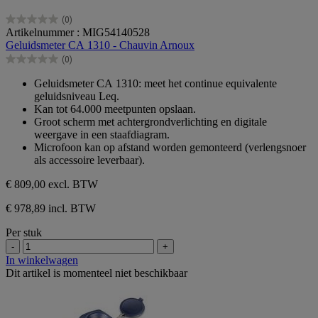
(0)
0.0
Artikelnummer : MIG54140528
van
Geluidsmeter CA 1310 - Chauvin Arnoux
de
(0)
5
0.0
sterren.
van
Geluidsmeter CA 1310: meet het continue equivalente
de
geluidsniveau Leq.
5
Kan tot 64.000 meetpunten opslaan.
sterren.
Groot scherm met achtergrondverlichting en digitale
weergave in een staafdiagram.
Microfoon kan op afstand worden gemonteerd (verlengsnoer
als accessoire leverbaar).
€ 809,00
excl. BTW
€ 978,89 incl. BTW
Per stuk
-
+
In winkelwagen
Dit artikel is momenteel niet beschikbaar