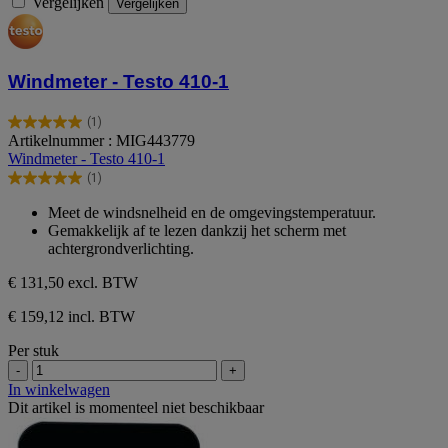
Vergelijken
Vergelijken
Windmeter - Testo 410-1
(1)
5.0
Artikelnummer : MIG443779
van
Windmeter - Testo 410-1
de
(1)
5
5.0
sterren.
van
Meet de windsnelheid en de omgevingstemperatuur.
1
de
Gemakkelijk af te lezen dankzij het scherm met
beoordeling
5
achtergrondverlichting.
sterren.
1
€ 131,50
excl. BTW
beoordeling
€ 159,12 incl. BTW
Per stuk
-
+
In winkelwagen
Dit artikel is momenteel niet beschikbaar