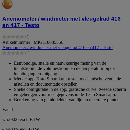
Anemometer / windmeter met vleugelrad 416
en 417 - Testo
(0)
0.0
Artikelnummer : MIG110035556
van
Anemometer / windmeter met vleugelrad 416 en 417 - Testo
de
(0)
5
0.0
sterren.
van
Eenvoudige, snelle en nauwkeurige meting van de
de
luchtstroom, de volumestroom en de temperatuur bij de
5
luchtingang en -uitgang.
sterren.
Met de app Testo Smart kunt u snel mechanische ventilatie
afstellen en documentatie opstellen.
Snelle configuratie in de app, grafische curve, tweede scherm
en geheugen voor meetgegevens in de Testo Smart-app.
Berekening van gemiddelden van tijd en meerdere punten.
Vanaf
€ 529,00
excl. BTW
€ 640,09 incl. BTW