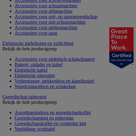
Accessoires voor schroevendraaier
Accessoires voor schuurmachine
Accessoires voor slijpmachine
Accessoires voor snij- en snoeigereedschap
Accessoires voor snij-schuurmachine
Accessoires voor spijkermachine
Accessoires voor zaag
Elektrische toebehoren en verlichting
Bekijk de hele productgroep
Accessoires voor elektrisch schakelpaneel
NOV 2025-NOV 2026
Batterij, oplader en kabel
NL
Elektrische kabel
Elektrische uitrusting
Verlengsnoer, stekkerdoos en kapelhaspel
Wandcontactdoos en schakelaar
Gereedschap opbergen
Bekijk de hele productgroep
Assortimentsdoos en gereedschapkoffer
Gereedschapskist en opbergtas
Gereedschapskoffer en versterkte kist
Verrijdbare werktafel