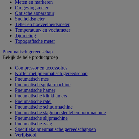
Meten en markeren
Omgevingsmeter
Optische apparatuur
Snelheidsmeter
Teller en hoeveelheidsmeter
Temperatuur- en vochtmeter
Tijdmeting
Topografische meter
Pneumatisch gereedschap
Bekijk de hele productgroep
Compressor en accessoires
Koffer met pneumatisch gereedschap
Pneumatisch mes
Pneumatisch spijkermachine
Pneumatische hamer
Pneumatische klinkhamers
Pneumatische ratel
Pneumatische schuurmachine
Pneumatische slagmoersleutel en boormachine
Pneumatische slijpmachine
Pneumatische zaag
Specifieke pneumatische gereedschappen
Verfpistool