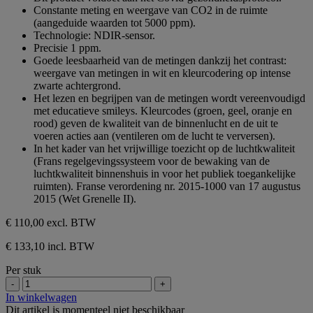
Constante meting en weergave van CO2 in de ruimte
(aangeduide waarden tot 5000 ppm).
Technologie: NDIR-sensor.
Precisie 1 ppm.
Goede leesbaarheid van de metingen dankzij het contrast:
weergave van metingen in wit en kleurcodering op intense
zwarte achtergrond.
Het lezen en begrijpen van de metingen wordt vereenvoudigd
met educatieve smileys. Kleurcodes (groen, geel, oranje en
rood) geven de kwaliteit van de binnenlucht en de uit te
voeren acties aan (ventileren om de lucht te verversen).
In het kader van het vrijwillige toezicht op de luchtkwaliteit
(Frans regelgevingssysteem voor de bewaking van de
luchtkwaliteit binnenshuis in voor het publiek toegankelijke
ruimten). Franse verordening nr. 2015-1000 van 17 augustus
2015 (Wet Grenelle II).
€ 110,00
excl. BTW
€ 133,10 incl. BTW
Per stuk
-
+
In winkelwagen
Dit artikel is momenteel niet beschikbaar