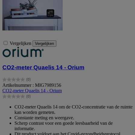
Vergelijken
Vergelijken
CO2-meter Quaelis 14 - Orium
(0)
0.0
Artikelnummer : MIG7989156
van
CO2-meter Quaelis 14 - Orium
de
(0)
5
0.0
sterren.
van
CO2-meter Quaelis 14 om de CO2-concentratie van de ruimte
de
kan worden gemeten.
5
Constante meting en weergave.
sterren.
Scherp contrast voor een goede leesbaarheid van de
informatie.
Dit product voldoet aan het Covid-gezondheidsprotocol.