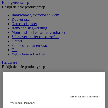
Handgereedschap
Bekijk de hele productgroep
Bankschroef, extractor en klem
Dop en ratel
Gereedschapsset
Hamer en slagwerktuig
Momentsleutel en schroevendraaier
Schroevendraaier en schroefbit
Sleutel
Snijmes, schaar en zaag
Tang
Vijl, schuurvel, schaaf
Hardware
Bekijk de hele productgroep
Beslag voor deuren, vensters en poorten
Bevestigingsmagneet
Bout
Brievenbus
Deur-, raam- en meubelgrepen
Dichting en borgringen
Verder zonder accepteren >
Dop, inzetstuk, veer en verbindingsdraad
Welkom bij Manutan!
Draadstift