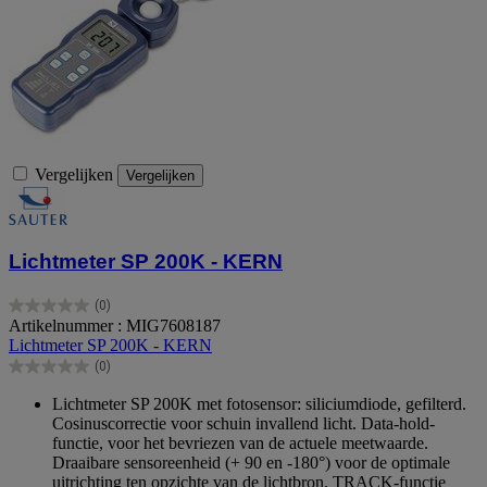
Vergelijken
Vergelijken
Lichtmeter SP 200K - KERN
(0)
0.0
Artikelnummer : MIG7608187
van
Lichtmeter SP 200K - KERN
de
(0)
5
0.0
sterren.
van
Lichtmeter SP 200K met fotosensor: siliciumdiode, gefilterd.
de
Cosinuscorrectie voor schuin invallend licht. Data-hold-
5
functie, voor het bevriezen van de actuele meetwaarde.
sterren.
Draaibare sensoreenheid (+ 90 en -180°) voor de optimale
uitrichting ten opzichte van de lichtbron. TRACK-functie