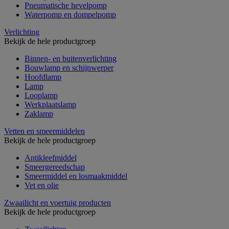
Pneumatische hevelpomp
Waterpomp en dompelpomp
Verlichting
Bekijk de hele productgroep
Binnen- en buitenverlichting
Bouwlamp en schijnwerper
Hoofdlamp
Lamp
Looplamp
Werkplaatslamp
Zaklamp
Vetten en smeermiddelen
Bekijk de hele productgroep
Antikleefmiddel
Smeergereedschap
Smeermiddel en losmaakmiddel
Vet en olie
Zwaailicht en voertuig producten
Bekijk de hele productgroep