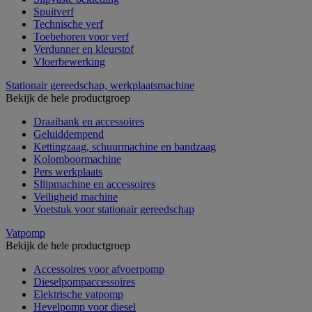
Spuitverf
Technische verf
Toebehoren voor verf
Verdunner en kleurstof
Vloerbewerking
Stationair gereedschap, werkplaatsmachine
Bekijk de hele productgroep
Draaibank en accessoires
Geluiddempend
Kettingzaag, schuurmachine en bandzaag
Kolomboormachine
Pers werkplaats
Slijpmachine en accessoires
Veiligheid machine
Voetstuk voor stationair gereedschap
Vatpomp
Bekijk de hele productgroep
Accessoires voor afvoerpomp
Dieselpompaccessoires
Elektrische vatpomp
Hevelpomp voor diesel