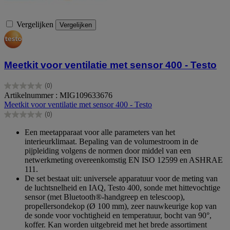
Vergelijken
Vergelijken
Meetkit voor ventilatie met sensor 400 - Testo
(0)
0.0
Artikelnummer : MIG109633676
van
Meetkit voor ventilatie met sensor 400 - Testo
de
(0)
5
0.0
sterren.
van
Een meetapparaat voor alle parameters van het
de
interieurklimaat. Bepaling van de volumestroom in de
5
pijpleiding volgens de normen door middel van een
sterren.
netwerkmeting overeenkomstig EN ISO 12599 en ASHRAE
111.
De set bestaat uit: universele apparatuur voor de meting van
de luchtsnelheid en IAQ, Testo 400, sonde met hittevochtige
sensor (met Bluetooth®-handgreep en telescoop),
propellersondekop (Ø 100 mm), zeer nauwkeurige kop van
de sonde voor vochtigheid en temperatuur, bocht van 90°,
koffer. Kan worden uitgebreid met het brede assortiment