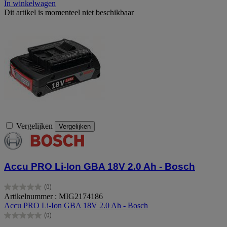
In winkelwagen
Dit artikel is momenteel niet beschikbaar
Vergelijken
Vergelijken
Accu PRO Li-Ion GBA 18V 2.0 Ah - Bosch
(0)
0.0
Artikelnummer : MIG2174186
van
Accu PRO Li-Ion GBA 18V 2.0 Ah - Bosch
de
(0)
5
0.0