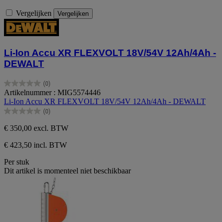
Vergelijken
Vergelijken
Li-Ion Accu XR FLEXVOLT 18V/54V 12Ah/4Ah -
DEWALT
(0)
0.0
Artikelnummer : MIG5574446
van
Li-Ion Accu XR FLEXVOLT 18V/54V 12Ah/4Ah - DEWALT
de
(0)
5
0.0
sterren.
van
€ 350,00
excl. BTW
de
5
€ 423,50 incl. BTW
sterren.
Per stuk
Dit artikel is momenteel niet beschikbaar