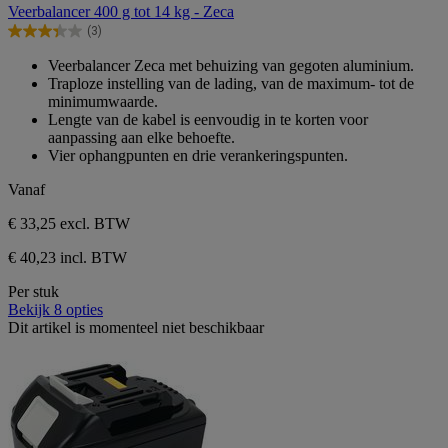
van
Veerbalancer 400 g tot 14 kg - Zeca
de
(3)
5
3.3
sterren.
van
Veerbalancer Zeca met behuizing van gegoten aluminium.
3
de
Traploze instelling van de lading, van de maximum- tot de
beoordelingen
5
minimumwaarde.
sterren.
Lengte van de kabel is eenvoudig in te korten voor
3
aanpassing aan elke behoefte.
beoordelingen
Vier ophangpunten en drie verankeringspunten.
Vanaf
€ 33,25
excl. BTW
€ 40,23 incl. BTW
Per stuk
Bekijk 8 opties
Dit artikel is momenteel niet beschikbaar