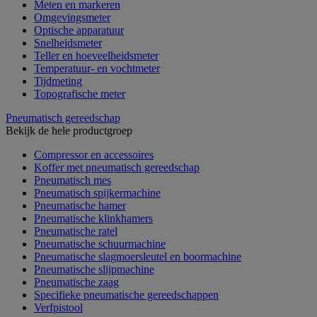
Meten en markeren
Omgevingsmeter
Optische apparatuur
Snelheidsmeter
Teller en hoeveelheidsmeter
Temperatuur- en vochtmeter
Tijdmeting
Topografische meter
Pneumatisch gereedschap
Bekijk de hele productgroep
Compressor en accessoires
Koffer met pneumatisch gereedschap
Pneumatisch mes
Pneumatisch spijkermachine
Pneumatische hamer
Pneumatische klinkhamers
Pneumatische ratel
Pneumatische schuurmachine
Pneumatische slagmoersleutel en boormachine
Pneumatische slijpmachine
Pneumatische zaag
Specifieke pneumatische gereedschappen
Verfpistool