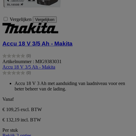
Vergelijken
Vergelijken
Accu 18 V 3/5 Ah - Makita
(0)
0.0
Artikelnummer : MIG9383031
van
Accu 18 V 3/5 Ah - Makita
de
(0)
5
0.0
sterren.
van
Accu 18 V 3 Ah met aanduiding van laadniveau voor een
de
beter beheer van de lading.
5
sterren.
Vanaf
€ 109,25
excl. BTW
€ 132,19 incl. BTW
Per stuk
Bekijk 2 opties