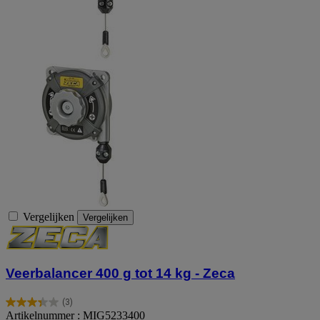
Vergelijken
Vergelijken
Veerbalancer 400 g tot 14 kg - Zeca
(3)
3.3
Artikelnummer : MIG5233400