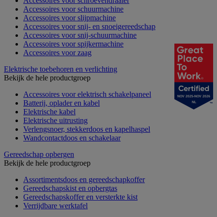
Accessoires voor schroevendraaier
Accessoires voor schuurmachine
Accessoires voor slijpmachine
Accessoires voor snij- en snoeigereedschap
Accessoires voor snij-schuurmachine
Accessoires voor spijkermachine
Accessoires voor zaag
Elektrische toebehoren en verlichting
Bekijk de hele productgroep
Accessoires voor elektrisch schakelpaneel
NOV 2025-NOV 2026
Batterij, oplader en kabel
NL
Elektrische kabel
Elektrische uitrusting
Verlengsnoer, stekkerdoos en kapelhaspel
Wandcontactdoos en schakelaar
Gereedschap opbergen
Bekijk de hele productgroep
Assortimentsdoos en gereedschapkoffer
Gereedschapskist en opbergtas
Gereedschapskoffer en versterkte kist
Verrijdbare werktafel