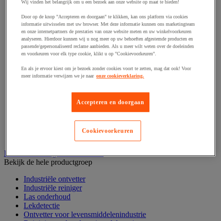
Haak en schroefoog
Wij vinden het belangrijk om u een bezoek aan onze website op maat te bieden!
Hang- en sluitwerk
Door op de knop "Accepteren en doorgaan" te klikken, kan ons platform via cookies
Ketting en trekkoord
informatie uitwisselen met uw browser. Met deze informatie kunnen ons marketingteam
Moer
en onze internetpartners de prestaties van onze website meten en uw winkelvoorkeuren
Nagel en blindklinktang
analyseren. Hierdoor kunnen wij u nog meer op uw behoeften afgestemde producten en
Plug en pin
passende/gepersonaliseerd reclame aanbieden. Als u meer wilt weten over de doeleinden
en voorkeuren voor elk type cookie, klikt u op "Cookievoorkeuren".
Punten, spijkers en nieten
Regelvoet
En als je ervoor kiest om je bezoek zonder cookies voort te zetten, mag dat ook! Voor
Ring
meer informatie verwijzen we je naar
onze cookieverklaring.
Scharnier
Scharnierpen, -strip en geheng
Schroef
Accepteren en doorgaan
Slot
Sluitknop en handgreep
Spie, pen en klem
Cookievoorkeuren
Trildempend
Industrieel reinigen en ontvetten
Bekijk de hele productgroep
Industriële ontvetter
Industriële reiniger
Las onderhoud
Lekdetectie
Ontvetter voor levensmiddelenindustrie