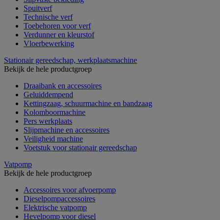
Spuitverf
Technische verf
Toebehoren voor verf
Verdunner en kleurstof
Vloerbewerking
Stationair gereedschap, werkplaatsmachine
Bekijk de hele productgroep
Draaibank en accessoires
Geluiddempend
Kettingzaag, schuurmachine en bandzaag
Kolomboormachine
Pers werkplaats
Slijpmachine en accessoires
Veiligheid machine
Voetstuk voor stationair gereedschap
Vatpomp
Bekijk de hele productgroep
Accessoires voor afvoerpomp
Dieselpompaccessoires
Elektrische vatpomp
Hevelpomp voor diesel