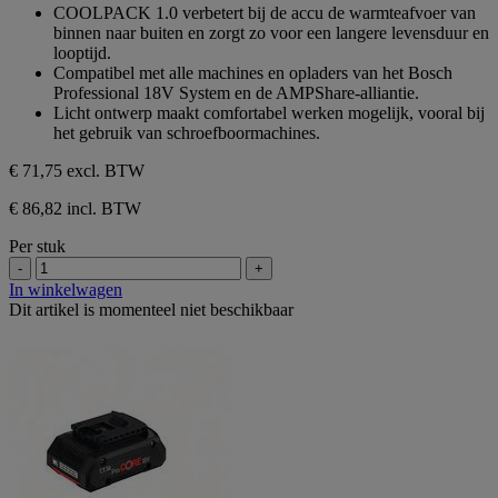
sterren.
van
COOLPACK 1.0 verbetert bij de accu de warmteafvoer van
de
binnen naar buiten en zorgt zo voor een langere levensduur en
5
looptijd.
sterren.
Compatibel met alle machines en opladers van het Bosch
Professional 18V System en de AMPShare-alliantie.
Licht ontwerp maakt comfortabel werken mogelijk, vooral bij
het gebruik van schroefboormachines.
€ 71,75
excl. BTW
€ 86,82 incl. BTW
Per stuk
-
+
In winkelwagen
Dit artikel is momenteel niet beschikbaar