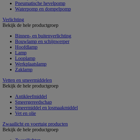
Pneumatische hevelpomp
Waterpomp en dompelpomp
Verlichting
Bekijk de hele productgroep
Binnen- en buitenverlichting
Bouwlamp en schijnwerper
Hoofdlamp
Lamp
Looplamp
Werkplaatslamp
Zaklamp
Vetten en smeermiddelen
Bekijk de hele productgroep
Antikleefmiddel
Smeergereedschap
Smeermiddel en losmaakmiddel
Vet en olie
Zwaailicht en voertuig producten
Bekijk de hele productgroep