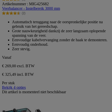
4.5
Artikelnummer : MIG425682
van
Veerbalancer - Instelbereik 3000 mm
de
(2)
5
4.5
sterren.
van
Automatisch teruggang naar de oorspronkelijke positie na
2
de
gebruik van het gereedschap.
beoordelingen
5
Grote nauwkeurigheid dankzij de zeer langzaam oplopende
sterren.
spanning van de veer.
2
Eenvoudige kabelvervanging zonder de haak te demonteren.
beoordelingen
Eenvoudig onderhoud.
Zeer stevig.
Vanaf
€ 269,00
excl. BTW
€ 325,49 incl. BTW
Per stuk
Bekijk 4 opties
Dit artikel is momenteel niet beschikbaar