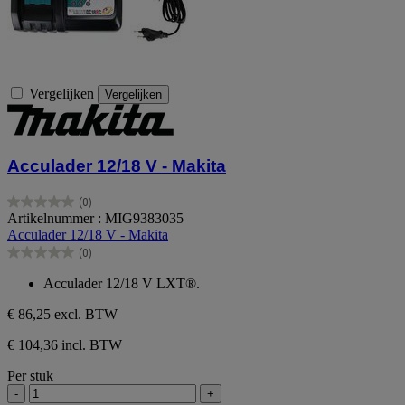
Vergelijken
Vergelijken
Acculader 12/18 V - Makita
(0)
0.0
Artikelnummer : MIG9383035
van
Acculader 12/18 V - Makita
de
(0)
5
0.0
sterren.
van
Acculader 12/18 V LXT®.
de
5
€ 86,25
excl. BTW
sterren.
€ 104,36 incl. BTW
Per stuk
-
+