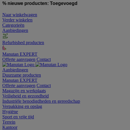
% nieuwe producten:
Toegevoegd
Naar winkelwagen
Verder winkelen
Categorieën
Aanbiedingen
Refurbished producten
Manutan EXPERT
Offerte aanvragen
Contact
Aanbiedingen
Duurzame producten
Manutan EXPERT
Offerte aanvragen
Contact
Magazijn en werkplaats
Veiligheid en gezondheid
Industriële benodigdheden en gereedschap
Verpakking en opslag
Hygiëne
Sport en vrije tijd
Terrein
Kantoor