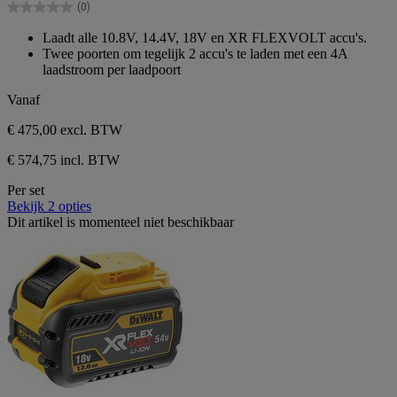
(0)
sterren.
0.0
van
Laadt alle 10.8V, 14.4V, 18V en XR FLEXVOLT accu's.
de
Twee poorten om tegelijk 2 accu's te laden met een 4A
5
laadstroom per laadpoort
sterren.
Vanaf
€ 475,00
excl. BTW
€ 574,75 incl. BTW
Per set
Bekijk 2 opties
Dit artikel is momenteel niet beschikbaar