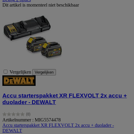
Dit artikel is momenteel niet beschikbaar
Vergelijken
Vergelijken
Accu starterspakket XR FLEXVOLT 2x accu +
duolader - DEWALT
(0)
0.0
Artikelnummer : MIG5574478
van
Accu starterspakket XR FLEXVOLT 2x accu + duolader -
de
DEWALT
5