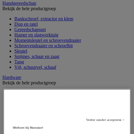
Handgereedschap
Bekijk de hele productgroep
Bankschroef, extractor en klem
Dop en ratel
Gereedschapsset
Hamer en slagwerktuig
Momentsleutel en schroevendraaier
Schroevendraaier en schroefbit
Sleutel
Snijmes, schaar en zaag
Tang
Vijl, schuurvel, schaaf
Hardware
Bekijk de hele productgroep
Beslag voor deuren, vensters en poorten
Bevestigingsmagneet
Bout
Brievenbus
Deur-, raam- en meubelgrepen
Dichting en borgringen
Verder zonder accepteren >
Dop, inzetstuk, veer en verbindingsdraad
Welkom bij Manutan!
Draadstift