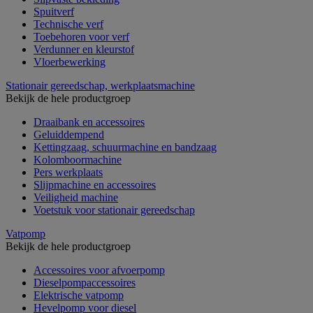
Spuitverf
Technische verf
Toebehoren voor verf
Verdunner en kleurstof
Vloerbewerking
Stationair gereedschap, werkplaatsmachine
Bekijk de hele productgroep
Draaibank en accessoires
Geluiddempend
Kettingzaag, schuurmachine en bandzaag
Kolomboormachine
Pers werkplaats
Slijpmachine en accessoires
Veiligheid machine
Voetstuk voor stationair gereedschap
Vatpomp
Bekijk de hele productgroep
Accessoires voor afvoerpomp
Dieselpompaccessoires
Elektrische vatpomp
Hevelpomp voor diesel