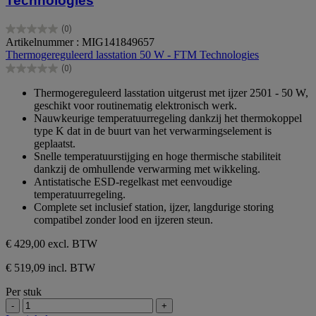
Technologies
(0)
0.0
Artikelnummer : MIG141849657
van
Thermogereguleerd lasstation 50 W - FTM Technologies
de
(0)
5
0.0
sterren.
van
Thermogereguleerd lasstation uitgerust met ijzer 2501 - 50 W,
de
geschikt voor routinematig elektronisch werk.
5
Nauwkeurige temperatuurregeling dankzij het thermokoppel
sterren.
type K dat in de buurt van het verwarmingselement is
geplaatst.
Snelle temperatuurstijging en hoge thermische stabiliteit
dankzij de omhullende verwarming met wikkeling.
Antistatische ESD-regelkast met eenvoudige
temperatuurregeling.
Complete set inclusief station, ijzer, langdurige storing
compatibel zonder lood en ijzeren steun.
€ 429,00
excl. BTW
€ 519,09 incl. BTW
Per stuk
-
+