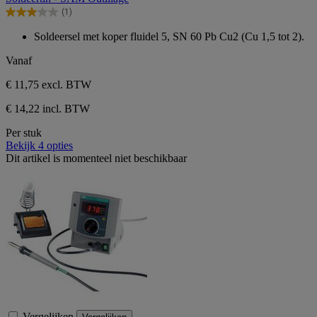
de
(1)
5
3.0
sterren.
van
Soldeersel met koper fluidel 5, SN 60 Pb Cu2 (Cu 1,5 tot 2).
1
de
beoordeling
5
Vanaf
sterren.
1
€ 11,75
excl. BTW
beoordeling
€ 14,22 incl. BTW
Per stuk
Bekijk 4 opties
Dit artikel is momenteel niet beschikbaar
Vergelijken