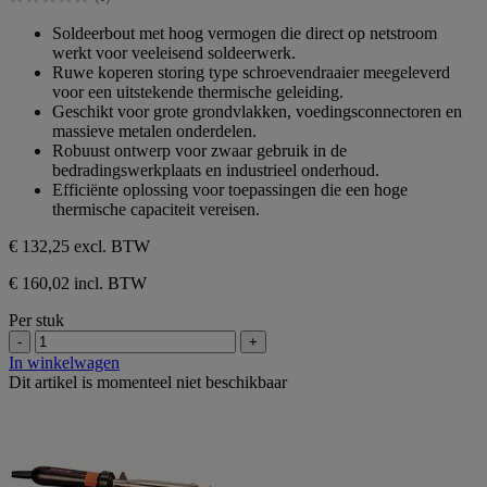
5
0.0
sterren.
van
Soldeerbout met hoog vermogen die direct op netstroom
de
werkt voor veeleisend soldeerwerk.
5
Ruwe koperen storing type schroevendraaier meegeleverd
sterren.
voor een uitstekende thermische geleiding.
Geschikt voor grote grondvlakken, voedingsconnectoren en
massieve metalen onderdelen.
Robuust ontwerp voor zwaar gebruik in de
bedradingswerkplaats en industrieel onderhoud.
Efficiënte oplossing voor toepassingen die een hoge
thermische capaciteit vereisen.
€ 132,25
excl. BTW
€ 160,02 incl. BTW
Per stuk
-
+
In winkelwagen
Dit artikel is momenteel niet beschikbaar