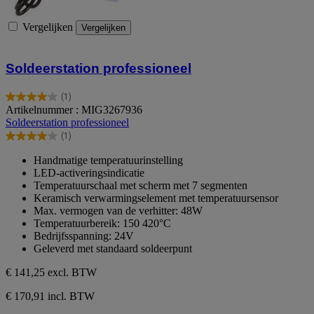
Vergelijken
Vergelijken
Soldeerstation professioneel
(1)
4.0
Artikelnummer : MIG3267936
van
Soldeerstation professioneel
de
(1)
5
4.0
sterren.
van
Handmatige temperatuurinstelling
1
de
LED-activeringsindicatie
beoordeling
5
Temperatuurschaal met scherm met 7 segmenten
sterren.
Keramisch verwarmingselement met temperatuursensor
1
Max. vermogen van de verhitter: 48W
beoordeling
Temperatuurbereik: 150 420°C
Bedrijfsspanning: 24V
Geleverd met standaard soldeerpunt
€ 141,25
excl. BTW
€ 170,91 incl. BTW