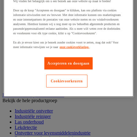
Haak en schroefoog
Wij vinden het belangrijk om u een bezoek aan onze website op maat te bieden!
Hang- en sluitwerk
Door op de knop "Accepteren en doorgaan" te klikken, kan ons platform via cookies
Ketting en trekkoord
informatie uitwisselen met uw browser. Met deze informatie kunnen ons marketingteam
Moer
en onze internetpartners de prestaties van onze website meten en uw winkelvoorkeuren
Nagel en blindklinktang
analyseren. Hierdoor kunnen wij u nog meer op uw behoeften afgestemde producten en
Plug en pin
passende/gepersonaliseerd reclame aanbieden. Als u meer wilt weten over de doeleinden
en voorkeuren voor elk type cookie, klikt u op "Cookievoorkeuren".
Punten, spijkers en nieten
Regelvoet
En als je ervoor kiest om je bezoek zonder cookies voort te zetten, mag dat ook! Voor
Ring
meer informatie verwijzen we je naar
onze cookieverklaring.
Scharnier
Scharnierpen, -strip en geheng
Schroef
Accepteren en doorgaan
Slot
Sluitknop en handgreep
Spie, pen en klem
Cookievoorkeuren
Trildempend
Industrieel reinigen en ontvetten
Bekijk de hele productgroep
Industriële ontvetter
Industriële reiniger
Las onderhoud
Lekdetectie
Ontvetter voor levensmiddelenindustrie