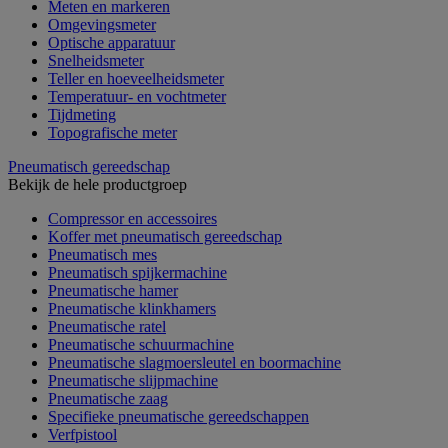
Meten en markeren
Omgevingsmeter
Optische apparatuur
Snelheidsmeter
Teller en hoeveelheidsmeter
Temperatuur- en vochtmeter
Tijdmeting
Topografische meter
Pneumatisch gereedschap
Bekijk de hele productgroep
Compressor en accessoires
Koffer met pneumatisch gereedschap
Pneumatisch mes
Pneumatisch spijkermachine
Pneumatische hamer
Pneumatische klinkhamers
Pneumatische ratel
Pneumatische schuurmachine
Pneumatische slagmoersleutel en boormachine
Pneumatische slijpmachine
Pneumatische zaag
Specifieke pneumatische gereedschappen
Verfpistool