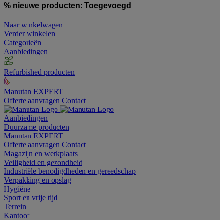
% nieuwe producten:
Toegevoegd
Naar winkelwagen
Verder winkelen
Categorieën
Aanbiedingen
Refurbished producten
Manutan EXPERT
Offerte aanvragen
Contact
Aanbiedingen
Duurzame producten
Manutan EXPERT
Offerte aanvragen
Contact
Magazijn en werkplaats
Veiligheid en gezondheid
Industriële benodigdheden en gereedschap
Verpakking en opslag
Hygiëne
Sport en vrije tijd
Terrein
Kantoor