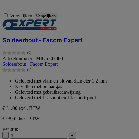
Vergelijken
Vergelijken
Soldeerbout - Facom Expert
(0)
0.0
Artikelnummer : MIG5207000
van
Soldeerbout - Facom Expert
de
(0)
5
0.0
sterren.
van
Geleverd met vlam en bit van diameter 1,2 mm
de
Navullen met butaangas
5
Geleverd met gebruiksaanwijzing
sterren.
Geleverd met 1 laspunt en 1 lastoortspunt
€ 81,00
excl. BTW
€ 98,01 incl. BTW
Per stuk
-
+