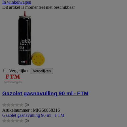
In winkelwagen
Dit artikel is momenteel niet beschikbaar
Vergelijken
Vergelijken
Gazolet gasnavulling 90 ml - FTM
(0)
0.0
Artikelnummer : MIG50858316
van
Gazolet gasnavulling 90 ml - FTM
de
(0)
5
0.0