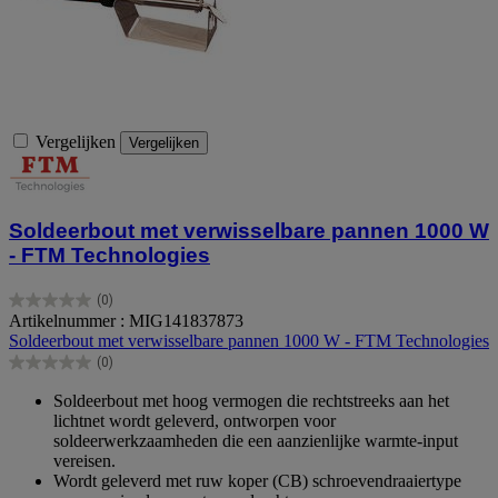
Vergelijken
Vergelijken
Soldeerbout met verwisselbare pannen 1000 W
- FTM Technologies
(0)
0.0
Artikelnummer : MIG141837873
van
Soldeerbout met verwisselbare pannen 1000 W - FTM Technologies
de
(0)
5
0.0
sterren.
van
Soldeerbout met hoog vermogen die rechtstreeks aan het
de
lichtnet wordt geleverd, ontworpen voor
5
soldeerwerkzaamheden die een aanzienlijke warmte-input
sterren.
vereisen.
Wordt geleverd met ruw koper (CB) schroevendraaiertype