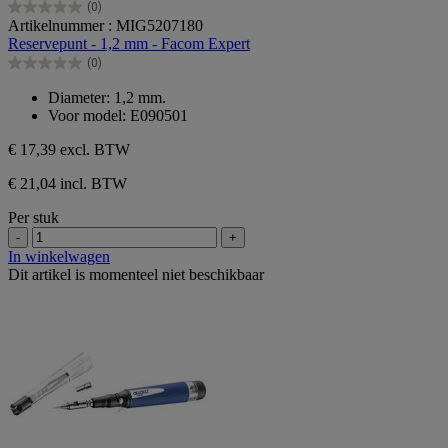
(0)
0.0
Artikelnummer : MIG5207180
van
Reservepunt - 1,2 mm - Facom Expert
de
(0)
5
0.0
sterren.
van
Diameter: 1,2 mm.
de
Voor model: E090501
5
sterren.
€ 17,39
excl. BTW
€ 21,04 incl. BTW
Per stuk
-
+
In winkelwagen
Dit artikel is momenteel niet beschikbaar