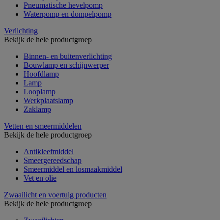
Pneumatische hevelpomp
Waterpomp en dompelpomp
Verlichting
Bekijk de hele productgroep
Binnen- en buitenverlichting
Bouwlamp en schijnwerper
Hoofdlamp
Lamp
Looplamp
Werkplaatslamp
Zaklamp
Vetten en smeermiddelen
Bekijk de hele productgroep
Antikleefmiddel
Smeergereedschap
Smeermiddel en losmaakmiddel
Vet en olie
Zwaailicht en voertuig producten
Bekijk de hele productgroep