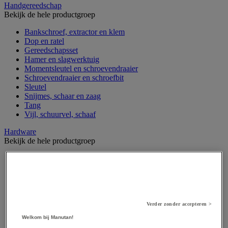
Handgereedschap
Bekijk de hele productgroep
Bankschroef, extractor en klem
Dop en ratel
Gereedschapsset
Hamer en slagwerktuig
Momentsleutel en schroevendraaier
Schroevendraaier en schroefbit
Sleutel
Snijmes, schaar en zaag
Tang
Vijl, schuurvel, schaaf
Hardware
Bekijk de hele productgroep
Beslag voor deuren, vensters en poorten
Bevestigingsmagneet
Bout
Brievenbus
Deur-, raam- en meubelgrepen
Dichting en borgringen
Verder zonder accepteren >
Dop, inzetstuk, veer en verbindingsdraad
Welkom bij Manutan!
Draadstift