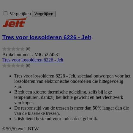
Vergelijken
Vergelijken
Tres voor lossolderen 6226 - Jelt
(0)
0.0
Artikelnummer : MIG5224531
van
Tres voor lossolderen 6226 - Jelt
de
(0)
5
0.0
sterren.
van
Tres voor lossolderen 6226 - Jelt, speciaal ontworpen voor het
de
lossolderen van elektronische onderdelen die hittegevoelig
5
zijn.
sterren.
Biedt een grotere thermische geleiding, zelfs bij lage
temperaturen, dankzij het lichte gewicht en het vlechtwerk
van koper.
De responstijd van de tressen is meer dan 50% langer dan die
van de klassieke tressen.
Uitsluitend bestemd voor industrieel gebruik.
€ 50,50
excl. BTW