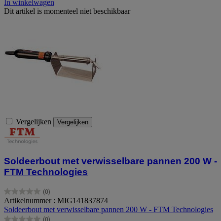
In winkelwagen
Dit artikel is momenteel niet beschikbaar
Vergelijken
Vergelijken
Soldeerbout met verwisselbare pannen 200 W -
FTM Technologies
(0)
0.0
Artikelnummer : MIG141837874
van
Soldeerbout met verwisselbare pannen 200 W - FTM Technologies
de
(0)