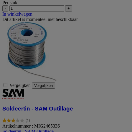
Per stuk
-
+
In winkelwagen
Dit artikel is momenteel niet beschikbaar
Vergelijken
Vergelijken
Soldeertin - SAM Outillage
(1)
3.0
Artikelnummer : MIG2465336
van
Soldeertin - SAM Outillage