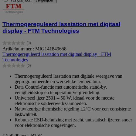
Vergelijken
Thermogereguleerd lasstation met digitaal
display - FTM Technologies
(0)
0.0
Artikelnummer : MIG141849658
van
Thermogereguleerd lasstation met digitaal display - FTM
de
Technologies
5
(0)
sterren.
0.0
van
Thermogereguleerd lasstation met digitale weergave van
de
geprogrammeerde en werkelijke temperatuur.
5
Data Control-functie met automatische stand-by,
sterren.
veiligheidsstop en temperatuurvergrendeling.
Universeel ijzer 2501 – 50 W, ideaal voor de meeste
elektronische soldeerwerkzaamheden.
Nauwkeurige thermische regeling ±2°C voor een consistente
laskwaliteit.
Robuuste ESD-behuizing met zacht, antistatisch ijzeren snoer
voor elektronische omgevingen.
€ 559,00
excl. BTW