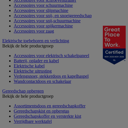
Accessoires voor schroevendraaier
Accessoires voor schuurmachine
Accessoires voor slijpmachine
Accessoires voor snij- en snoeigereedschap
Accessoires voor snij-schuurmachine
Accessoires voor spijkermachine
Accessoires voor zaag
Elektrische toebehoren en verlichting
Bekijk de hele productgroep
Accessoires voor elektrisch schakelpaneel
NOV 2025-NOV 2026
Batterij, oplader en kabel
NL
Elektrische kabel
Elektrische uitrusting
Verlengsnoer, stekkerdoos en kapelhaspel
Wandcontactdoos en schakelaar
Gereedschap opbergen
Bekijk de hele productgroep
Assortimentsdoos en gereedschapkoffer
Gereedschapskist en opbergtas
Gereedschapskoffer en versterkte kist
Verrijdbare werktafel