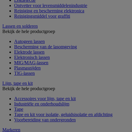
Lekdetectie
Ontvetter voor levensmiddelenindustrie
Reiniging en bescherming elektronica
Reinigingsmiddel voor graffiti
Lassen en solderen
Bekijk de hele productgroep
Autogeen lassen
Bescherming van de lasomgeving
Elektrode lassen
Elektronisch lassen
MIG/MAG-lassen
Plasmasnijden
TIG-lassen
Lijm, tape en kit
Bekijk de hele productgroep
Accessoires voor lijm, tape en kit
Industriële en onderhoudslijm
Tape
Tape en kit voor isolatie, geluidsisolatie en afdichting
Voorbereiding van ondergronden
Markeren