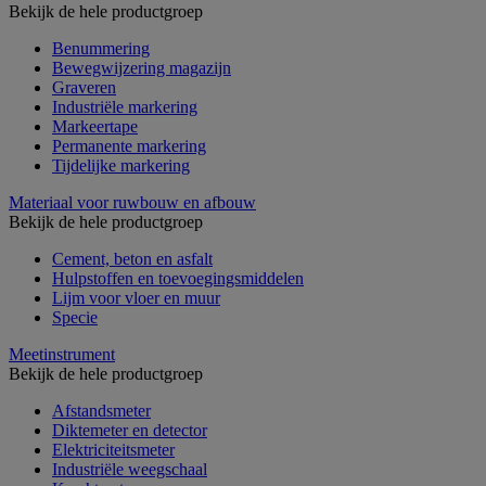
Bekijk de hele productgroep
Benummering
Bewegwijzering magazijn
Graveren
Industriële markering
Markeertape
Permanente markering
Tijdelijke markering
Materiaal voor ruwbouw en afbouw
Bekijk de hele productgroep
Cement, beton en asfalt
Hulpstoffen en toevoegingsmiddelen
Lijm voor vloer en muur
Specie
Meetinstrument
Bekijk de hele productgroep
Afstandsmeter
Diktemeter en detector
Elektriciteitsmeter
Industriële weegschaal