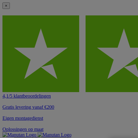
×
4,1/5 klantbeoordelingen
Gratis levering vanaf €200
Eigen montagedienst
Oplossingen op maat