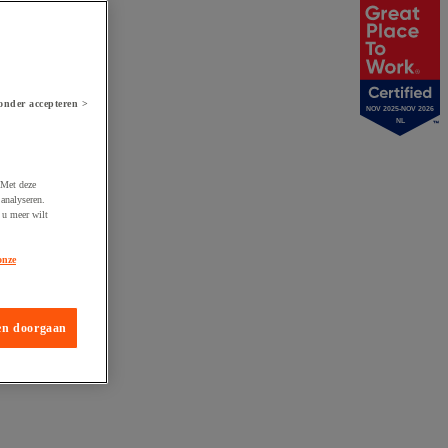
onder accepteren >
NOV 2025-NOV 2026
NL
 Met deze
analyseren.
 u meer wilt
onze
en doorgaan