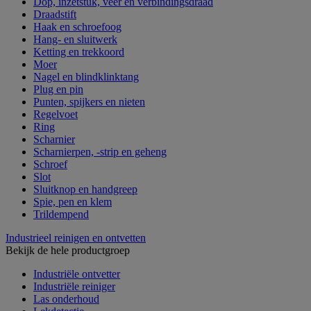
Dop, inzetstuk, veer en verbindingsdraad
Draadstift
Haak en schroefoog
Hang- en sluitwerk
Ketting en trekkoord
Moer
Nagel en blindklinktang
Plug en pin
Punten, spijkers en nieten
Regelvoet
Ring
Scharnier
Scharnierpen, -strip en geheng
Schroef
Slot
Sluitknop en handgreep
Spie, pen en klem
Trildempend
Industrieel reinigen en ontvetten
Bekijk de hele productgroep
Industriële ontvetter
Industriële reiniger
Las onderhoud