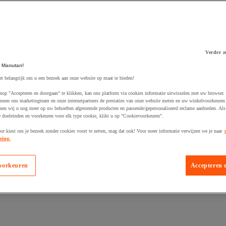
Verder z
 winkelwagen
 Manutan!
et belangrijk om u een bezoek aan onze website op maat te bieden!
nop "Accepteren en doorgaan" te klikken, kan ons platform via cookies informatie uitwisselen met uw browser.
nnen ons marketingteam en onze internetpartners de prestaties van onze website meten en uw winkelvoorkeuren 
nen wij u nog meer op uw behoeften afgestemde producten en passende/gepersonaliseerd reclame aanbieden. Als
 doeleinden en voorkeuren voor elk type cookie, klikt u op "Cookievoorkeuren".
oor kiest om je bezoek zonder cookies voort te zetten, mag dat ook! Voor meer informatie verwijzen we je naar
ring.
oorkeuren
Accepteren 