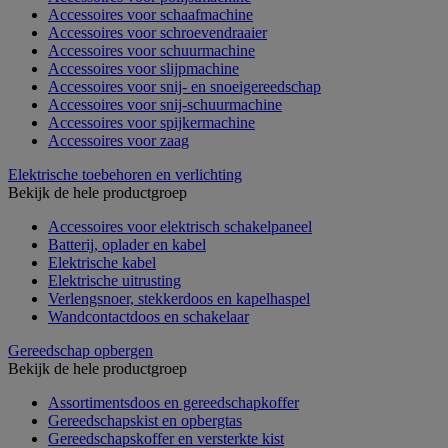
Accessoires voor schaafmachine
Accessoires voor schroevendraaier
Accessoires voor schuurmachine
Accessoires voor slijpmachine
Accessoires voor snij- en snoeigereedschap
Accessoires voor snij-schuurmachine
Accessoires voor spijkermachine
Accessoires voor zaag
Elektrische toebehoren en verlichting
Bekijk de hele productgroep
Accessoires voor elektrisch schakelpaneel
Batterij, oplader en kabel
Elektrische kabel
Elektrische uitrusting
Verlengsnoer, stekkerdoos en kapelhaspel
Wandcontactdoos en schakelaar
Gereedschap opbergen
Bekijk de hele productgroep
Assortimentsdoos en gereedschapkoffer
Gereedschapskist en opbergtas
Gereedschapskoffer en versterkte kist