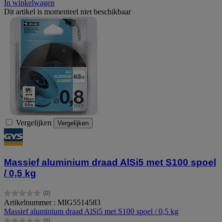
In winkelwagen
Dit artikel is momenteel niet beschikbaar
Vergelijken
Vergelijken
Massief aluminium draad AlSi5 met S100 spoel
/ 0,5 kg
(0)
0.0
Artikelnummer : MIG5514583
van
Massief aluminium draad AlSi5 met S100 spoel / 0,5 kg
de
(0)