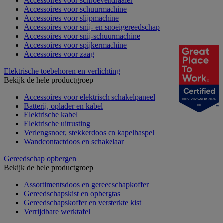
Accessoires voor schroevendraaier
Accessoires voor schuurmachine
Accessoires voor slijpmachine
Accessoires voor snij- en snoeigereedschap
Accessoires voor snij-schuurmachine
Accessoires voor spijkermachine
Accessoires voor zaag
Elektrische toebehoren en verlichting
Bekijk de hele productgroep
Accessoires voor elektrisch schakelpaneel
NOV 2025-NOV 2026
Batterij, oplader en kabel
NL
Elektrische kabel
Elektrische uitrusting
Verlengsnoer, stekkerdoos en kapelhaspel
Wandcontactdoos en schakelaar
Gereedschap opbergen
Bekijk de hele productgroep
Assortimentsdoos en gereedschapkoffer
Gereedschapskist en opbergtas
Gereedschapskoffer en versterkte kist
Verrijdbare werktafel