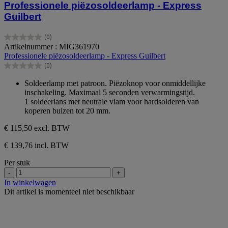
Professionele piëzosoldeerlamp - Express
Guilbert
(0)
0.0
Artikelnummer : MIG361970
van
Professionele piëzosoldeerlamp - Express Guilbert
de
(0)
5
0.0
sterren.
van
Soldeerlamp met patroon. Piëzoknop voor onmiddellijke
de
inschakeling. Maximaal 5 seconden verwarmingstijd.
5
1 soldeerlans met neutrale vlam voor hardsolderen van
sterren.
koperen buizen tot 20 mm.
€ 115,50
excl. BTW
€ 139,76 incl. BTW
Per stuk
-
+
In winkelwagen
Dit artikel is momenteel niet beschikbaar