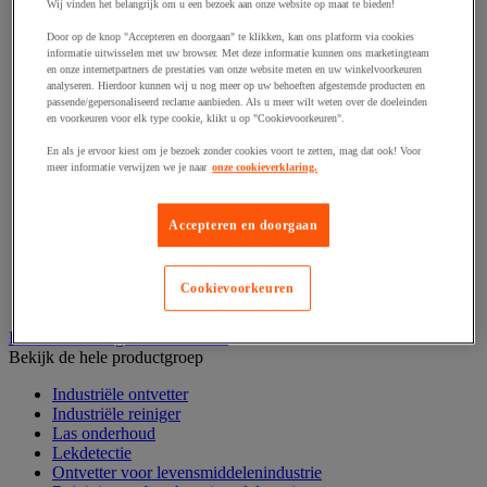
Haak en schroefoog
Wij vinden het belangrijk om u een bezoek aan onze website op maat te bieden!
Hang- en sluitwerk
Door op de knop "Accepteren en doorgaan" te klikken, kan ons platform via cookies
Ketting en trekkoord
informatie uitwisselen met uw browser. Met deze informatie kunnen ons marketingteam
Moer
en onze internetpartners de prestaties van onze website meten en uw winkelvoorkeuren
Nagel en blindklinktang
analyseren. Hierdoor kunnen wij u nog meer op uw behoeften afgestemde producten en
Plug en pin
passende/gepersonaliseerd reclame aanbieden. Als u meer wilt weten over de doeleinden
en voorkeuren voor elk type cookie, klikt u op "Cookievoorkeuren".
Punten, spijkers en nieten
Regelvoet
En als je ervoor kiest om je bezoek zonder cookies voort te zetten, mag dat ook! Voor
Ring
meer informatie verwijzen we je naar
onze cookieverklaring.
Scharnier
Scharnierpen, -strip en geheng
Schroef
Accepteren en doorgaan
Slot
Sluitknop en handgreep
Spie, pen en klem
Cookievoorkeuren
Trildempend
Industrieel reinigen en ontvetten
Bekijk de hele productgroep
Industriële ontvetter
Industriële reiniger
Las onderhoud
Lekdetectie
Ontvetter voor levensmiddelenindustrie