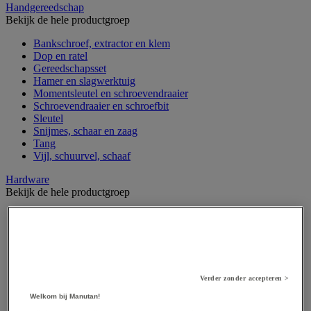
Handgereedschap
Bekijk de hele productgroep
Bankschroef, extractor en klem
Dop en ratel
Gereedschapsset
Hamer en slagwerktuig
Momentsleutel en schroevendraaier
Schroevendraaier en schroefbit
Sleutel
Snijmes, schaar en zaag
Tang
Vijl, schuurvel, schaaf
Hardware
Bekijk de hele productgroep
Beslag voor deuren, vensters en poorten
Bevestigingsmagneet
Bout
Brievenbus
Deur-, raam- en meubelgrepen
Dichting en borgringen
Verder zonder accepteren >
Dop, inzetstuk, veer en verbindingsdraad
Welkom bij Manutan!
Draadstift