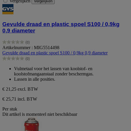
Vergelijken
Vergelijken
Gevulde draad en plastic spoel S100 / 0,9kg
0,9 diameter
(0)
0.0
Artikelnummer : MIG5514498
van
Gevulde draad en plastic spoel S100 / 0,9kg 0,9 diameter
de
(0)
5
0.0
sterren.
van
Vulmetaal voor het lassen van koolstof- en
de
koolstofmangaanstaal zonder beschermgas.
5
Lassen in alle posities.
sterren.
€ 21,25
excl. BTW
€ 25,71 incl. BTW
Per stuk
Dit artikel is momenteel niet beschikbaar