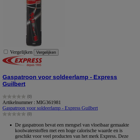
Vergelijken
Vergelijken
Gaspatroon voor soldeerlamp - Express
Guilbert
(0)
0.0
Artikelnummer : MIG361981
van
Gaspatroon voor soldeerlamp - Express Guilbert
de
(0)
5
0.0
sterren.
van
De gaspatroon bevat een mengsel van vloeibaar gemaakte
de
koolwaterstoffen met een hoge calorische waarde en is
5
geschikt voor veel producten van het merk Express. Deze
sterren.