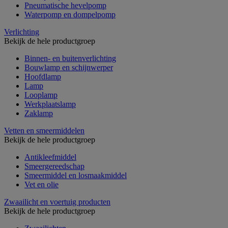
Pneumatische hevelpomp
Waterpomp en dompelpomp
Verlichting
Bekijk de hele productgroep
Binnen- en buitenverlichting
Bouwlamp en schijnwerper
Hoofdlamp
Lamp
Looplamp
Werkplaatslamp
Zaklamp
Vetten en smeermiddelen
Bekijk de hele productgroep
Antikleefmiddel
Smeergereedschap
Smeermiddel en losmaakmiddel
Vet en olie
Zwaailicht en voertuig producten
Bekijk de hele productgroep