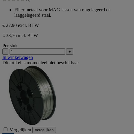
5
0.0
sterren.
van
Filler metaal voor MAG lassen van ongelegeerd en
de
laaggelegeerd staal.
5
sterren.
€ 27,90
excl. BTW
€ 33,76 incl. BTW
Per stuk
-
+
In winkelwagen
Dit artikel is momenteel niet beschikbaar
Vergelijken
Vergelijken