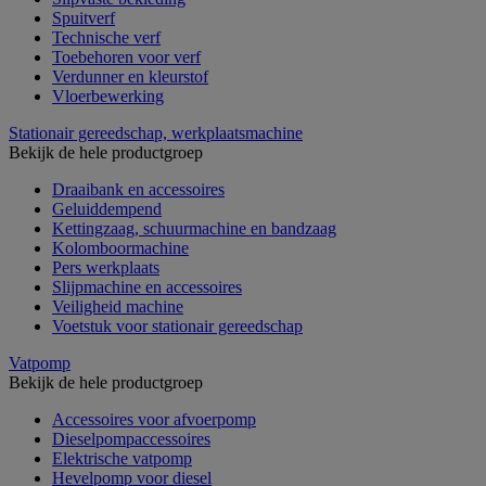
Spuitverf
Technische verf
Toebehoren voor verf
Verdunner en kleurstof
Vloerbewerking
Stationair gereedschap, werkplaatsmachine
Bekijk de hele productgroep
Draaibank en accessoires
Geluiddempend
Kettingzaag, schuurmachine en bandzaag
Kolomboormachine
Pers werkplaats
Slijpmachine en accessoires
Veiligheid machine
Voetstuk voor stationair gereedschap
Vatpomp
Bekijk de hele productgroep
Accessoires voor afvoerpomp
Dieselpompaccessoires
Elektrische vatpomp
Hevelpomp voor diesel