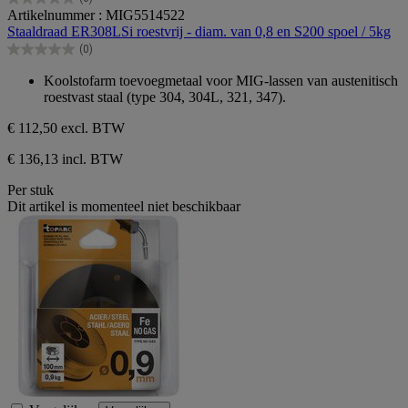
0.0
Artikelnummer : MIG5514522
van
Staaldraad ER308LSi roestvrij - diam. van 0,8 en S200 spoel / 5kg
de
(0)
5
0.0
sterren.
van
Koolstofarm toevoegmetaal voor MIG-lassen van austenitisch
de
roestvast staal (type 304, 304L, 321, 347).
5
sterren.
€ 112,50
excl. BTW
€ 136,13 incl. BTW
Per stuk
Dit artikel is momenteel niet beschikbaar