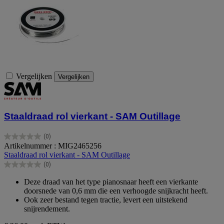
Vergelijken
Vergelijken
Staaldraad rol vierkant - SAM Outillage
(0)
0.0
Artikelnummer : MIG2465256
van
Staaldraad rol vierkant - SAM Outillage
de
(0)
5
0.0
sterren.
van
Deze draad van het type pianosnaar heeft een vierkante
de
doorsnede van 0,6 mm die een verhoogde snijkracht heeft.
5
Ook zeer bestand tegen tractie, levert een uitstekend
sterren.
snijrendement.