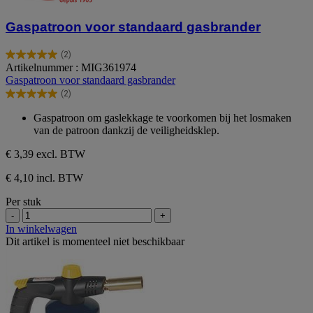
Gaspatroon voor standaard gasbrander
(2)
5.0
Artikelnummer : MIG361974
van
Gaspatroon voor standaard gasbrander
de
(2)
5
5.0
sterren.
van
Gaspatroon om gaslekkage te voorkomen bij het losmaken
2
de
van de patroon dankzij de veiligheidsklep.
beoordelingen
5
sterren.
€ 3,39
excl. BTW
2
beoordelingen
€ 4,10 incl. BTW
Per stuk
-
+
In winkelwagen
Dit artikel is momenteel niet beschikbaar