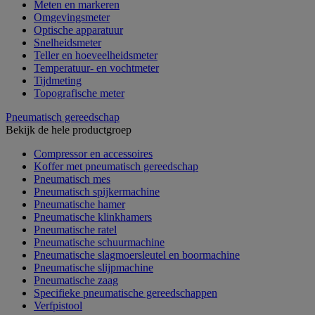
Meten en markeren
Omgevingsmeter
Optische apparatuur
Snelheidsmeter
Teller en hoeveelheidsmeter
Temperatuur- en vochtmeter
Tijdmeting
Topografische meter
Pneumatisch gereedschap
Bekijk de hele productgroep
Compressor en accessoires
Koffer met pneumatisch gereedschap
Pneumatisch mes
Pneumatisch spijkermachine
Pneumatische hamer
Pneumatische klinkhamers
Pneumatische ratel
Pneumatische schuurmachine
Pneumatische slagmoersleutel en boormachine
Pneumatische slijpmachine
Pneumatische zaag
Specifieke pneumatische gereedschappen
Verfpistool