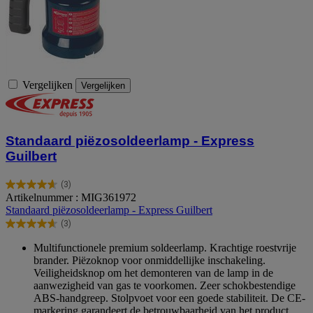
Vergelijken
Vergelijken
Standaard piëzosoldeerlamp - Express
Guilbert
(3)
4.7
Artikelnummer : MIG361972
van
Standaard piëzosoldeerlamp - Express Guilbert
de
(3)
5
4.7
sterren.
van
Multifunctionele premium soldeerlamp. Krachtige roestvrije
3
de
brander. Piëzoknop voor onmiddellijke inschakeling.
beoordelingen
5
Veiligheidsknop om het demonteren van de lamp in de
sterren.
aanwezigheid van gas te voorkomen. Zeer schokbestendige
3
ABS-handgreep. Stolpvoet voor een goede stabiliteit. De CE-
beoordelingen
markering garandeert de betrouwbaarheid van het product.