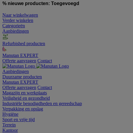
% nieuwe producten:
Toegevoegd
Naar winkelwagen
Verder winkelen
Categorieën
Aanbiedingen
Refurbished producten
Manutan EXPERT
Offerte aanvragen
Contact
Aanbiedingen
Duurzame producten
Manutan EXPERT
Offerte aanvragen
Contact
Magazijn en werkplaats
Veiligheid en gezondheid
Industriële benodigdheden en gereedschap
Verpakking en opslag
Hygiëne
Sport en vrije tijd
Terrein
Kantoor