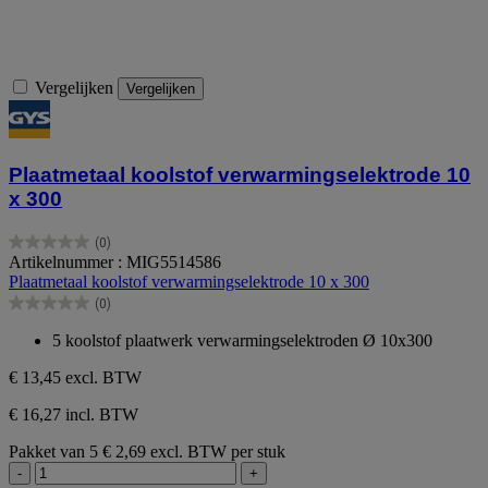
Vergelijken
Vergelijken
Plaatmetaal koolstof verwarmingselektrode 10
x 300
(0)
0.0
Artikelnummer : MIG5514586
van
Plaatmetaal koolstof verwarmingselektrode 10 x 300
de
(0)
5
0.0
sterren.
van
5 koolstof plaatwerk verwarmingselektroden Ø 10x300
de
5
€ 13,45
excl. BTW
sterren.
€ 16,27 incl. BTW
Pakket van 5
€ 2,69 excl. BTW per stuk
-
+