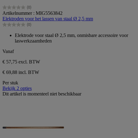
(0)
0.0
Artikelnummer : MIG5563842
van
Elektroden voor het lassen van staal Ø 2,5 mm
de
(0)
5
0.0
sterren.
van
Elektrode voor staal Ø 2,5 mm, onmisbare accessoire voor
de
laswerkzaamheden
5
sterren.
Vanaf
€ 57,75
excl. BTW
€ 69,88 incl. BTW
Per stuk
Bekijk 2 opties
Dit artikel is momenteel niet beschikbaar