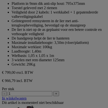
sterren.
van
Platform in 9mm dik anti-slip hout: 795x375mm
de
Toestel geleverd met 2 riemen
5
Veiligheid door 2 kabels: 1 werkkabel + 1 gepatendeerde
sterren.
valbeveiligingskabel
Geïntegreerd remsysteem in de lier met anti-
terugloopbeveiliging, bevestigd op de stuurgreep
De lier is niet op de as geplaatst voor een betere controle en
verhoogde veiligheid
De handgreep helpt de lier te hanteren
Maximale installatiehoogte: 3,50m (vloer/platform)
Maximale werklast: 100kg
Laadhoogte: 1,40m
Wielbasis: 1,05 x 1,05 x 1m
3 wielen met rem diameter 125mm
Gewicht: 29Kg
€ 799,00
excl. BTW
€ 966,79 incl. BTW
Per stuk
-
+
In winkelwagen
Dit artikel is momenteel niet beschikbaar