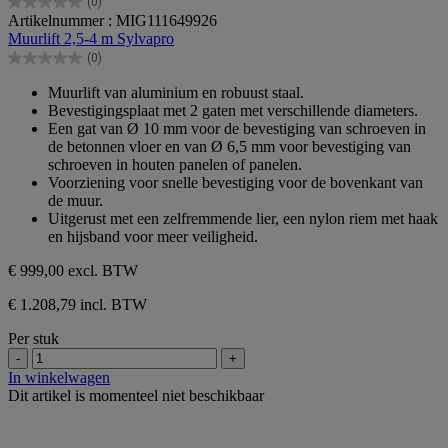
(0)
0.0
Artikelnummer : MIG111649926
van
Muurlift 2,5-4 m Sylvapro
de
(0)
5
0.0
sterren.
van
Muurlift van aluminium en robuust staal.
de
Bevestigingsplaat met 2 gaten met verschillende diameters.
5
Een gat van Ø 10 mm voor de bevestiging van schroeven in
sterren.
de betonnen vloer en van Ø 6,5 mm voor bevestiging van
schroeven in houten panelen of panelen.
Voorziening voor snelle bevestiging voor de bovenkant van
de muur.
Uitgerust met een zelfremmende lier, een nylon riem met haak
en hijsband voor meer veiligheid.
€ 999,00
excl. BTW
€ 1.208,79 incl. BTW
Per stuk
-
+
In winkelwagen
Dit artikel is momenteel niet beschikbaar