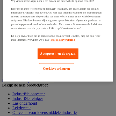
Haak en schroefoog
Wij vinden het belangrijk om u een bezoek aan onze website op maat te bieden!
Hang- en sluitwerk
Door op de knop "Accepteren en doorgaan" te klikken, kan ons platform via cookies
Ketting en trekkoord
informatie uitwisselen met uw browser. Met deze informatie kunnen ons marketingteam
Moer
en onze internetpartners de prestaties van onze website meten en uw winkelvoorkeuren
Nagel en blindklinktang
analyseren. Hierdoor kunnen wij u nog meer op uw behoeften afgestemde producten en
Plug en pin
passende/gepersonaliseerd reclame aanbieden. Als u meer wilt weten over de doeleinden
en voorkeuren voor elk type cookie, klikt u op "Cookievoorkeuren".
Punten, spijkers en nieten
Regelvoet
En als je ervoor kiest om je bezoek zonder cookies voort te zetten, mag dat ook! Voor
Ring
meer informatie verwijzen we je naar
onze cookieverklaring.
Scharnier
Scharnierpen, -strip en geheng
Schroef
Accepteren en doorgaan
Slot
Sluitknop en handgreep
Spie, pen en klem
Cookievoorkeuren
Trildempend
Industrieel reinigen en ontvetten
Bekijk de hele productgroep
Industriële ontvetter
Industriële reiniger
Las onderhoud
Lekdetectie
Ontvetter voor levensmiddelenindustrie