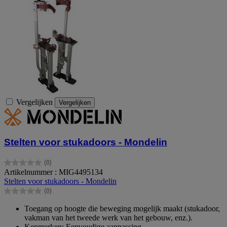
Vergelijken
Vergelijken
Stelten voor stukadoors - Mondelin
(0)
0.0
Artikelnummer : MIG4495134
van
Stelten voor stukadoors - Mondelin
de
(0)
5
0.0
sterren.
van
Toegang op hoogte die beweging mogelijk maakt (stukadoor,
de
vakman van het tweede werk van het gebouw, enz.).
5
Kenmerken: Eenvoudige aanpassing.