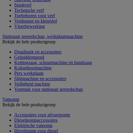
Spuitverf
Technische verf
Toebehoren voor verf
Verdunner en kleurstof
Vloerbewerking
Stationair gereedschap, werkplaatsmachine
Bekijk de hele productgroep
Draaibank en accessoires
Geluiddempend
Kettingzaag, schuurmachine en bandzaag
Kolomboormachine
Pers werkplaats
Slijpmachine en accessoires
Veiligheid machine
Voetstuk voor stationair gereedschap
Vatpomp
Bekijk de hele productgroep
Accessoires voor afvoerpomp
Dieselpompaccessoires
Elektrische vatpomp
Hevelpomp voor diesel