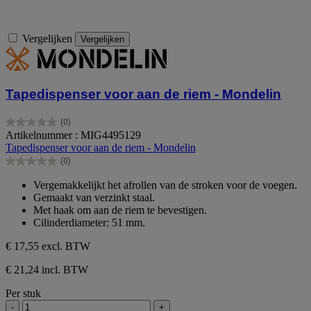
Vergelijken
Vergelijken
Tapedispenser voor aan de riem - Mondelin
(0)
0.0
Artikelnummer : MIG4495129
van
Tapedispenser voor aan de riem - Mondelin
de
(0)
5
0.0
sterren.
van
Vergemakkelijkt het afrollen van de stroken voor de voegen.
de
Gemaakt van verzinkt staal.
5
Met haak om aan de riem te bevestigen.
sterren.
Cilinderdiameter: 51 mm.
€ 17,55
excl. BTW
€ 21,24 incl. BTW
Per stuk
-
+