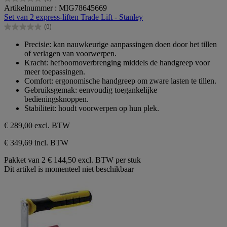
0.0
Artikelnummer : MIG78645669
van
Set van 2 express-liften Trade Lift - Stanley
de
(0)
5
0.0
sterren.
van
Precisie: kan nauwkeurige aanpassingen doen door het tillen
de
of verlagen van voorwerpen.
5
Kracht: hefboomoverbrenging middels de handgreep voor
sterren.
meer toepassingen.
Comfort: ergonomische handgreep om zware lasten te tillen.
Gebruiksgemak: eenvoudig toegankelijke
bedieningsknoppen.
Stabiliteit: houdt voorwerpen op hun plek.
€ 289,00
excl. BTW
€ 349,69 incl. BTW
Pakket van 2
€ 144,50 excl. BTW per stuk
Dit artikel is momenteel niet beschikbaar