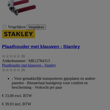
Vergelijken
Vergelijken
Plaathouder met klauwen - Stanley
(0)
0.0
Artikelnummer : MIG2784313
van
Plaathouder met klauwen - Stanley
de
(0)
5
0.0
sterren.
van
- Voor gemakkelijk transporteren gipsplaten en andere
de
panelen - Bimateriaal handgreep voor comfort en
5
bescherming - Verkocht per paar
sterren.
€ 33,00
excl. BTW
€ 39,93 incl. BTW