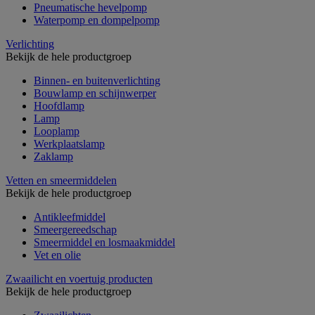
Pneumatische hevelpomp
Waterpomp en dompelpomp
Verlichting
Bekijk de hele productgroep
Binnen- en buitenverlichting
Bouwlamp en schijnwerper
Hoofdlamp
Lamp
Looplamp
Werkplaatslamp
Zaklamp
Vetten en smeermiddelen
Bekijk de hele productgroep
Antikleefmiddel
Smeergereedschap
Smeermiddel en losmaakmiddel
Vet en olie
Zwaailicht en voertuig producten
Bekijk de hele productgroep