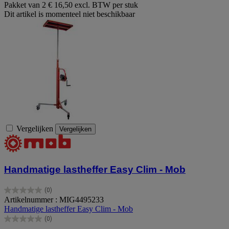
Pakket van 2
€ 16,50 excl. BTW per stuk
Dit artikel is momenteel niet beschikbaar
Vergelijken
Vergelijken
Handmatige lastheffer Easy Clim - Mob
(0)
0.0
Artikelnummer : MIG4495233
van
Handmatige lastheffer Easy Clim - Mob
de
(0)
5
0.0