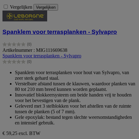
Vergelijken
Vergelijken
Spanklem voor terrasplanken - Sylvapro
(0)
0.0
Artikelnummer : MIG111669638
van
Spanklem voor terrasplanken - Sylvapro
de
(0)
5
0.0
sterren.
van
Spanklem voor terrasplanken voor hout van Sylvapro, van
de
zeer sterk gehard staal.
5
Verstelbare afstand tussen de klauwen, waardoor planken van
sterren.
80 tot 210 mm breed kunnen worden geplaatst.
Innovatief blokkeersysteem om beide handen vrij te houden
voor het bevestigen van de plank.
Geleverd met 3 stelblokken voor het afstellen van de ruimte
tussen de planken (5 of 7 mm).
Gele epoxylak: bestand tegen slechte weersomstandigheden
en intensief gebruik.
€ 59,25
excl. BTW