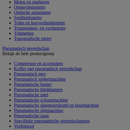
Meten en markeren
Omgevingsmeter
Optische apparatuur
Snelheidsmeter
Teller en hoeveelheidsmeter
Temperatuur- en vochtmeter
Tijdmeting
Topografische meter
Pneumatisch gereedschap
Bekijk de hele productgroep
Compressor en accessoires
Koffer met pneumatisch gereedschap
Pneumatisch mes
Pneumatisch spijkermachine
Pneumatische hamer
Pneumatische klinkhamers
Pneumatische ratel
Pneumatische schuurmachine
Pneumatische slagmoersleutel en boormachine
Pneumatische slijpmachine
Pneumatische zaag
Specifieke pneumatische gereedschappen
Verfpistool