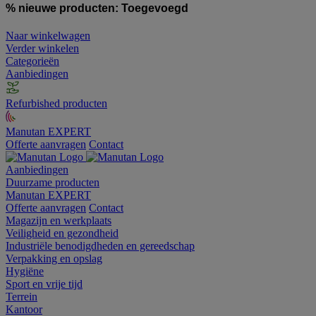
% nieuwe producten:
Toegevoegd
Naar winkelwagen
Verder winkelen
Categorieën
Aanbiedingen
Refurbished producten
Manutan EXPERT
Offerte aanvragen
Contact
Aanbiedingen
Duurzame producten
Manutan EXPERT
Offerte aanvragen
Contact
Magazijn en werkplaats
Veiligheid en gezondheid
Industriële benodigdheden en gereedschap
Verpakking en opslag
Hygiëne
Sport en vrije tijd
Terrein
Kantoor