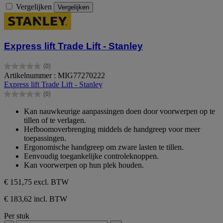
Vergelijken
Vergelijken
Express lift Trade Lift - Stanley
(0)
0.0
Artikelnummer : MIG77270222
van
Express lift Trade Lift - Stanley
de
(0)
5
0.0
sterren.
van
Kan nauwkeurige aanpassingen doen door voorwerpen op te
de
tillen of te verlagen.
5
Hefboomoverbrenging middels de handgreep voor meer
sterren.
toepassingen.
Ergonomische handgreep om zware lasten te tillen.
Eenvoudig toegankelijke controleknoppen.
Kan voorwerpen op hun plek houden.
€ 151,75
excl. BTW
€ 183,62 incl. BTW
Per stuk