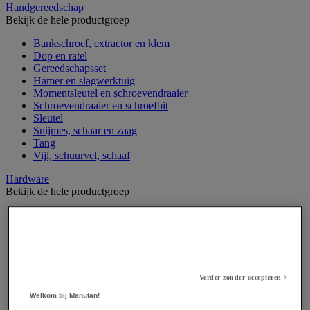
Handgereedschap
Bekijk de hele productgroep
Bankschroef, extractor en klem
Dop en ratel
Gereedschapsset
Hamer en slagwerktuig
Momentsleutel en schroevendraaier
Schroevendraaier en schroefbit
Sleutel
Snijmes, schaar en zaag
Tang
Vijl, schuurvel, schaaf
Hardware
Bekijk de hele productgroep
Beslag voor deuren, vensters en poorten
Bevestigingsmagneet
Bout
Brievenbus
Deur-, raam- en meubelgrepen
Dichting en borgringen
Verder zonder accepteren >
Dop, inzetstuk, veer en verbindingsdraad
Welkom bij Manutan!
Draadstift