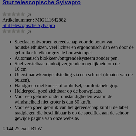
Stut telescopische Sylvapro
(0)
0.0
Artikelnummer : MIG111642882
van
Stut telescopische Sylvapro
de
(0)
5
0.0
sterren.
van
Speciaal ontworpen gereedschap voor de bouw van
de
houtskelethuizen, veel lichter en ergonomisch dan een door de
5
gebruiker in elkaar gezette bouwstempel.
sterren.
Automatisch blokkeer-/ontgrendelsysteem zonder pen.
Snel verstelbaar dankzij vergrendelmogelijkheid om de
10 cm.
Uiterst nauwkeurige afstelling via een schroef (draaien van de
buizen).
Handgreep met kunststof omhulsel, comfortabele grip.
Heldergeel, goed zichtbaar op de bouwplaats.
Voor een gebruik onder omstandigheden waarin de
windsnelheid niet groter is dan 50 km/h.
Voor een goed gebruik van het gereedschap kunt u de tabel
raadplegen die beschikbaar is op de specifiek aan de schoor
gewijde pagina van onze website.
€ 144,25
excl. BTW