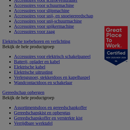
Accessoires voor schroevendraaier
Accessoires voor schuurmachine
Accessoires voor slijpmachine
Accessoires voor snij- en snoeigereedschap
Accessoires voor snij-schuurmachine
Accessoires voor spijkermachine
Accessoires voor zaag
Elektrische toebehoren en verlichting
Bekijk de hele productgroep
Accessoires voor elektrisch schakelpaneel
NOV 2025-NOV 2026
Batterij, oplader en kabel
NL
Elektrische kabel
Elektrische uitrusting
Verlengsnoer, stekkerdoos en kapelhaspel
Wandcontactdoos en schakelaar
Gereedschap opbergen
Bekijk de hele productgroep
Assortimentsdoos en gereedschapkoffer
Gereedschapskist en opbergtas
Gereedschapskoffer en versterkte kist
Verrijdbare werktafel