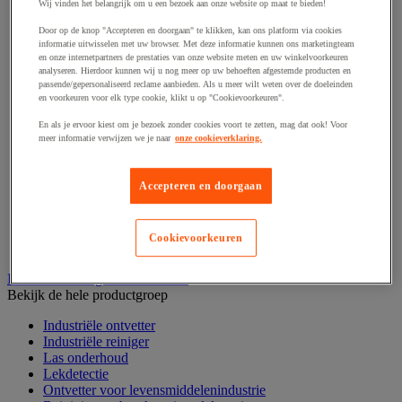
Haak en schroefoog
Wij vinden het belangrijk om u een bezoek aan onze website op maat te bieden!
Hang- en sluitwerk
Door op de knop "Accepteren en doorgaan" te klikken, kan ons platform via cookies
Ketting en trekkoord
informatie uitwisselen met uw browser. Met deze informatie kunnen ons marketingteam
Moer
en onze internetpartners de prestaties van onze website meten en uw winkelvoorkeuren
Nagel en blindklinktang
analyseren. Hierdoor kunnen wij u nog meer op uw behoeften afgestemde producten en
Plug en pin
passende/gepersonaliseerd reclame aanbieden. Als u meer wilt weten over de doeleinden
en voorkeuren voor elk type cookie, klikt u op "Cookievoorkeuren".
Punten, spijkers en nieten
Regelvoet
En als je ervoor kiest om je bezoek zonder cookies voort te zetten, mag dat ook! Voor
Ring
meer informatie verwijzen we je naar
onze cookieverklaring.
Scharnier
Scharnierpen, -strip en geheng
Schroef
Accepteren en doorgaan
Slot
Sluitknop en handgreep
Spie, pen en klem
Cookievoorkeuren
Trildempend
Industrieel reinigen en ontvetten
Bekijk de hele productgroep
Industriële ontvetter
Industriële reiniger
Las onderhoud
Lekdetectie
Ontvetter voor levensmiddelenindustrie