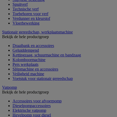
Spuitverf
Technische verf
Toebehoren voor verf
Verdunner en kleurstof
Vloerbewerking
Stationair gereedschap, werkplaatsmachine
Bekijk de hele productgroep
Draaibank en accessoires
Geluiddempend
Kettingzaag, schuurmachine en bandzaag
Kolomboormachine
Pers werkplaats
Slijpmachine en accessoires
Veiligheid machine
Voetstuk voor stationair gereedschap
Vatpomp
Bekijk de hele productgroep
Accessoires voor afvoerpomp
Dieselpompaccessoires
Elektrische vatpomp
Hevelpomp voor diesel