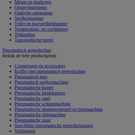
Meten en markeren
Omgevingsmeter
Optische apparatuur
Snelheidsmeter
Teller en hoeveelheidsmeter
Temperatuur- en vochtmeter
Tijdmeting
Topografische meter
Pneumatisch gereedschap
Bekijk de hele productgroep
Compressor en accessoires
Koffer met pneumatisch gereedschap
Pneumatisch mes
Pneumatisch spijkermachine
Pneumatische hamer
Pneumatische klinkhamers
Pneumatische ratel
Pneumatische schuurmachine
Pneumatische slagmoersleutel en boormachine
Pneumatische slijpmachine
Pneumatische zaag
Specifieke pneumatische gereedschappen
Verfpistool