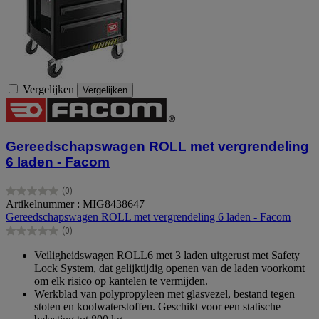
Vergelijken
Vergelijken
Gereedschapswagen ROLL met vergrendeling
6 laden - Facom
(0)
0.0
Artikelnummer : MIG8438647
van
Gereedschapswagen ROLL met vergrendeling 6 laden - Facom
de
(0)
5
0.0
sterren.
van
Veiligheidswagen ROLL6 met 3 laden uitgerust met Safety
de
Lock System, dat gelijktijdig openen van de laden voorkomt
5
om elk risico op kantelen te vermijden.
sterren.
Werkblad van polypropyleen met glasvezel, bestand tegen
stoten en koolwaterstoffen. Geschikt voor een statische