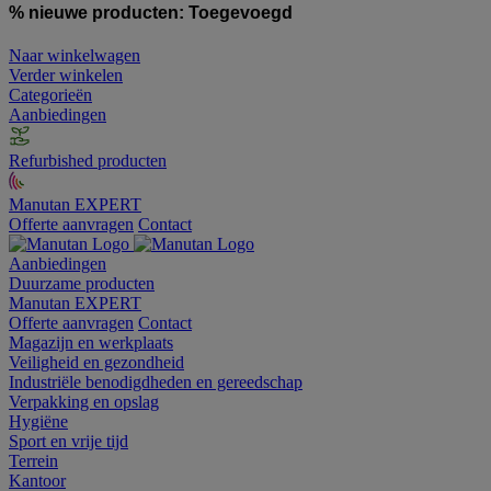
% nieuwe producten:
Toegevoegd
Naar winkelwagen
Verder winkelen
Categorieën
Aanbiedingen
Refurbished producten
Manutan EXPERT
Offerte aanvragen
Contact
Aanbiedingen
Duurzame producten
Manutan EXPERT
Offerte aanvragen
Contact
Magazijn en werkplaats
Veiligheid en gezondheid
Industriële benodigdheden en gereedschap
Verpakking en opslag
Hygiëne
Sport en vrije tijd
Terrein
Kantoor