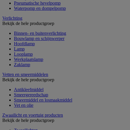
Pneumatische hevelpomp
Waterpomp en dompelpomp
Verlichting
Bekijk de hele productgroep
Binnen- en buitenverlichting
Bouwlamp en schijnwerper
Hoofdlamp
Lamp
Looplamp
Werkplaatslamp
Zaklamp
Vetten en smeermiddelen
Bekijk de hele productgroep
Antikleefmiddel
Smeergereedschap
Smeermiddel en losmaakmiddel
Vet en olie
Zwaailicht en voertuig producten
Bekijk de hele productgroep