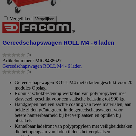
Vergelijken
Vergelijken
Gereedschapswagen ROLL M4 - 6 laden
(0)
0.0
Artikelnummer : MIG8438627
van
Gereedschapswagen ROLL M4 - 6 laden
de
(0)
5
0.0
sterren.
van
Gereedschapswagen ROLL M4 met 6 laden geschikt voor 20
de
modules Opslag.
5
Robuust schokbestendig werkblad van polypropyleen met
sterren.
glasvezel, geschikt voor een statische belasting tot 900 kg.
Handgrepen met een zachte coating van twee materialen, aan
beide zijden geïntegreerd in de gereedschapswagen voor
betere hanteerbaarheid bij het verplaatsen en optillen bij
obstakels.
Kantelbaar ladefront van polypropyleen met veiligheidshaken
die het opengaan van laden tijdens het verplaatsen