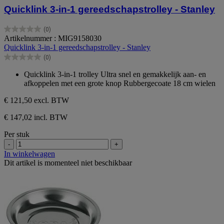
Quicklink 3-in-1 gereedschapstrolley - Stanley
(0)
0.0
Artikelnummer : MIG9158030
van
Quicklink 3-in-1 gereedschapstrolley - Stanley
de
(0)
5
0.0
sterren.
van
Quicklink 3-in-1 trolley Ultra snel en gemakkelijk aan- en
de
afkoppelen met een grote knop Rubbergecoate 18 cm wielen
5
sterren.
€ 121,50
excl. BTW
€ 147,02 incl. BTW
Per stuk
-
+
In winkelwagen
Dit artikel is momenteel niet beschikbaar