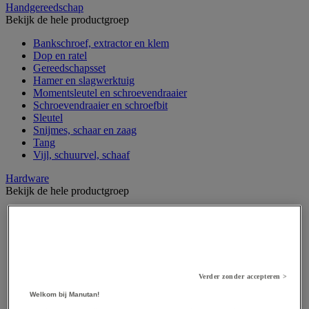
Handgereedschap
Bekijk de hele productgroep
Bankschroef, extractor en klem
Dop en ratel
Gereedschapsset
Hamer en slagwerktuig
Momentsleutel en schroevendraaier
Schroevendraaier en schroefbit
Sleutel
Snijmes, schaar en zaag
Tang
Vijl, schuurvel, schaaf
Hardware
Bekijk de hele productgroep
Beslag voor deuren, vensters en poorten
Bevestigingsmagneet
Bout
Brievenbus
Deur-, raam- en meubelgrepen
Dichting en borgringen
Verder zonder accepteren >
Dop, inzetstuk, veer en verbindingsdraad
Welkom bij Manutan!
Draadstift