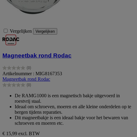
Vergelijken
Vergelijken
Magneetbak rond Rodac
(0)
0.0
Artikelnummer : MIG8167353
van
Magneetbak rond Rodac
de
(0)
5
0.0
sterren.
van
De RAMG1000 is een magnetisch bakje uitgevoerd in
de
roestvrij staal.
5
Ideaal om schroeven, moeren en alle kleine onderdelen op te
sterren.
bergen tijdens reparaties.
Dit magneetbakje is een ideaal bakje voor het bewaren van
schroeven en moeren etc.
€ 15,99
excl. BTW