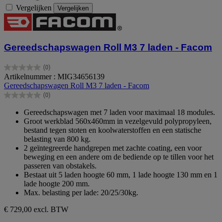
Vergelijken
Vergelijken
Gereedschapswagen Roll M3 7 laden - Facom
(0)
0.0
Artikelnummer : MIG34656139
van
Gereedschapswagen Roll M3 7 laden - Facom
de
(0)
5
0.0
sterren.
van
Gereedschapswagen met 7 laden voor maximaal 18 modules.
de
Groot werkblad 560x460mm in vezelgevuld polypropyleen,
5
bestand tegen stoten en koolwaterstoffen en een statische
sterren.
belasting van 800 kg.
2 geïntegreerde handgrepen met zachte coating, een voor
beweging en een andere om de bediende op te tillen voor het
passeren van obstakels.
Bestaat uit 5 laden hoogte 60 mm, 1 lade hoogte 130 mm en 1
lade hoogte 200 mm.
Max. belasting per lade: 20/25/30kg.
€ 729,00
excl. BTW