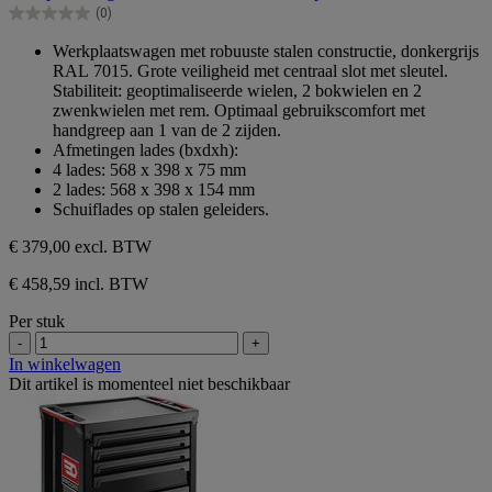
de
(0)
5
0.0
sterren.
van
Werkplaatswagen met robuuste stalen constructie, donkergrijs
de
RAL 7015. Grote veiligheid met centraal slot met sleutel.
5
Stabiliteit: geoptimaliseerde wielen, 2 bokwielen en 2
sterren.
zwenkwielen met rem. Optimaal gebruikscomfort met
handgreep aan 1 van de 2 zijden.
Afmetingen lades (bxdxh):
4 lades: 568 x 398 x 75 mm
2 lades: 568 x 398 x 154 mm
Schuiflades op stalen geleiders.
€ 379,00
excl. BTW
€ 458,59 incl. BTW
Per stuk
-
+
In winkelwagen
Dit artikel is momenteel niet beschikbaar