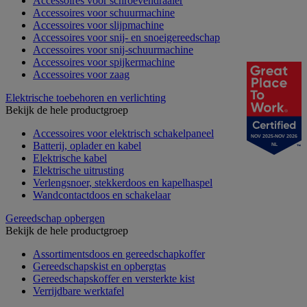
Accessoires voor schroevendraaier
Accessoires voor schuurmachine
Accessoires voor slijpmachine
Accessoires voor snij- en snoeigereedschap
Accessoires voor snij-schuurmachine
Accessoires voor spijkermachine
Accessoires voor zaag
Elektrische toebehoren en verlichting
Bekijk de hele productgroep
Accessoires voor elektrisch schakelpaneel
NOV 2025-NOV 2026
Batterij, oplader en kabel
NL
Elektrische kabel
Elektrische uitrusting
Verlengsnoer, stekkerdoos en kapelhaspel
Wandcontactdoos en schakelaar
Gereedschap opbergen
Bekijk de hele productgroep
Assortimentsdoos en gereedschapkoffer
Gereedschapskist en opbergtas
Gereedschapskoffer en versterkte kist
Verrijdbare werktafel