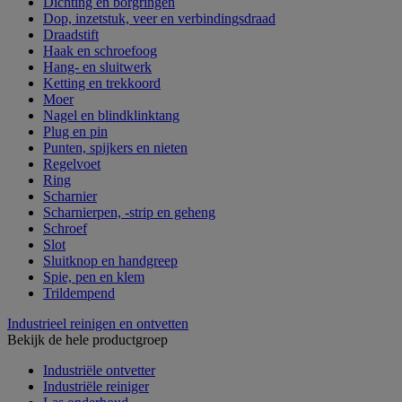
Dichting en borgringen
Dop, inzetstuk, veer en verbindingsdraad
Draadstift
Haak en schroefoog
Hang- en sluitwerk
Ketting en trekkoord
Moer
Nagel en blindklinktang
Plug en pin
Punten, spijkers en nieten
Regelvoet
Ring
Scharnier
Scharnierpen, -strip en geheng
Schroef
Slot
Sluitknop en handgreep
Spie, pen en klem
Trildempend
Industrieel reinigen en ontvetten
Bekijk de hele productgroep
Industriële ontvetter
Industriële reiniger