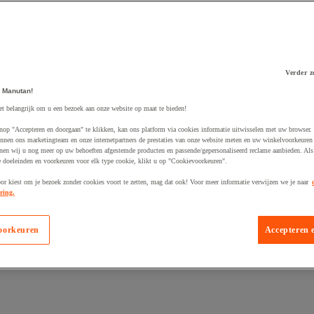
Verder z
 Manutan!
 winkelwagen
et belangrijk om u een bezoek aan onze website op maat te bieden!
nop "Accepteren en doorgaan" te klikken, kan ons platform via cookies informatie uitwisselen met uw browser.
nnen ons marketingteam en onze internetpartners de prestaties van onze website meten en uw winkelvoorkeuren 
nen wij u nog meer op uw behoeften afgestemde producten en passende/gepersonaliseerd reclame aanbieden. Als
 doeleinden en voorkeuren voor elk type cookie, klikt u op "Cookievoorkeuren".
oor kiest om je bezoek zonder cookies voort te zetten, mag dat ook! Voor meer informatie verwijzen we je naar
ring.
oorkeuren
Accepteren 