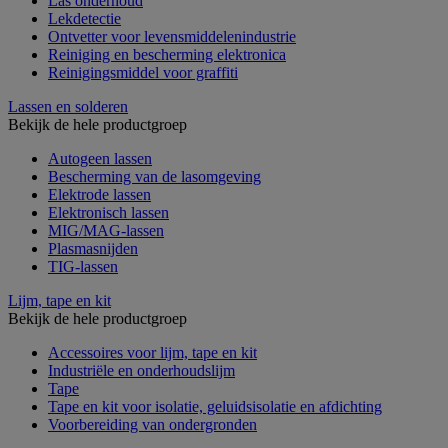
Las onderhoud
Lekdetectie
Ontvetter voor levensmiddelenindustrie
Reiniging en bescherming elektronica
Reinigingsmiddel voor graffiti
Lassen en solderen
Bekijk de hele productgroep
Autogeen lassen
Bescherming van de lasomgeving
Elektrode lassen
Elektronisch lassen
MIG/MAG-lassen
Plasmasnijden
TIG-lassen
Lijm, tape en kit
Bekijk de hele productgroep
Accessoires voor lijm, tape en kit
Industriële en onderhoudslijm
Tape
Tape en kit voor isolatie, geluidsisolatie en afdichting
Voorbereiding van ondergronden