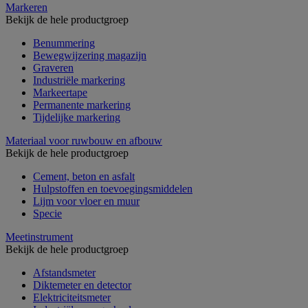
Markeren
Bekijk de hele productgroep
Benummering
Bewegwijzering magazijn
Graveren
Industriële markering
Markeertape
Permanente markering
Tijdelijke markering
Materiaal voor ruwbouw en afbouw
Bekijk de hele productgroep
Cement, beton en asfalt
Hulpstoffen en toevoegingsmiddelen
Lijm voor vloer en muur
Specie
Meetinstrument
Bekijk de hele productgroep
Afstandsmeter
Diktemeter en detector
Elektriciteitsmeter