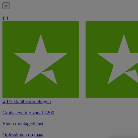
×
{ }
4,1/5 klantbeoordelingen
Gratis levering vanaf €200
Eigen montagedienst
Oplossingen op maat