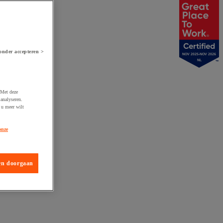
onder accepteren >
NOV 2025-NOV 2026
NL
 Met deze
analyseren.
 u meer wilt
onze
en doorgaan