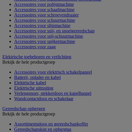
Accessoires voor polijstmachine
Accessoires voor schaafmachine
Accessoires voor schroevendraaier
Accessoires voor schuurmachine
Accessoires voor slijpmachine
Accessoires voor snij- en snoeigereedschap
Accessoires voor snij-schuurmachine
Accessoires voor spijkermachine
Accessoires voor zaag
Elektrische toebehoren en verlichting
Bekijk de hele productgroep
Accessoires voor elektrisch schakelpaneel
Batterij, oplader en kabel
Elektrische kabel
Elektrische uitrusting
Verlengsnoer, stekkerdoos en kapelhaspel
Wandcontactdoos en schakelaar
Gereedschap opbergen
Bekijk de hele productgroep
Assortimentsdoos en gereedschapkoffer
Gereedschapskist en opbergtas