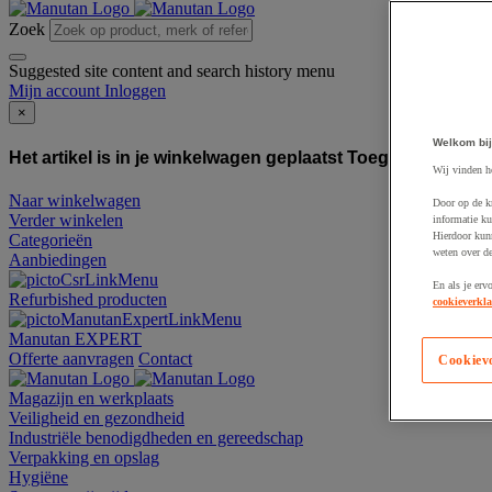
Zoek
Suggested site content and search history menu
Mijn account
Inloggen
×
Welkom bij
Het artikel is in je winkelwagen geplaatst
Toegevoegd aan
Wij vinden h
Naar winkelwagen
Door op de k
Verder winkelen
informatie ku
Hierdoor kun
Categorieën
weten over de
Aanbiedingen
En als je erv
Refurbished producten
cookieverkla
Manutan EXPERT
Offerte aanvragen
Contact
Cookiev
Magazijn en werkplaats
Veiligheid en gezondheid
Industriële benodigdheden en gereedschap
Verpakking en opslag
Hygiëne