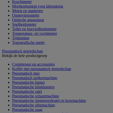
Krachtmeter
Meetinstrument voor laboratoria
Meten en markeren
Omgevingsmeter
Optische apparatuur
Snelheidsmeter
Teller en hoeveelheidsmeter
Temperatuur- en vochtmeter
Tijdmeting
Topografische meter
Pneumatisch gereedschap
Bekijk de hele productgroep
Compressor en accessoires
Koffer met pneumatisch gereedschap
Pneumatisch mes
Pneumatisch spijkermachine
Pneumatische hamer
Pneumatische klinkhamers
Pneumatische ratel
Pneumatische schuurmachine
Pneumatische slagmoersleutel en boormachine
Pneumatische slijpmachine
Pneumatische zaag