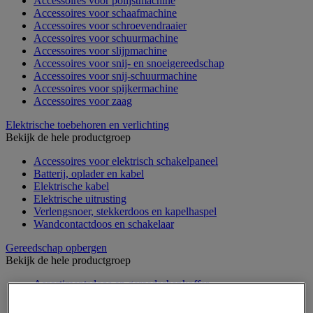
Accessoires voor polijstmachine
Accessoires voor schaafmachine
Accessoires voor schroevendraaier
Accessoires voor schuurmachine
Accessoires voor slijpmachine
Accessoires voor snij- en snoeigereedschap
Accessoires voor snij-schuurmachine
Accessoires voor spijkermachine
Accessoires voor zaag
Elektrische toebehoren en verlichting
Bekijk de hele productgroep
Accessoires voor elektrisch schakelpaneel
Batterij, oplader en kabel
Elektrische kabel
Elektrische uitrusting
Verlengsnoer, stekkerdoos en kapelhaspel
Wandcontactdoos en schakelaar
Gereedschap opbergen
Bekijk de hele productgroep
Assortimentsdoos en gereedschapkoffer
Gereedschapskist en opbergtas
Gereedschapskoffer en versterkte kist