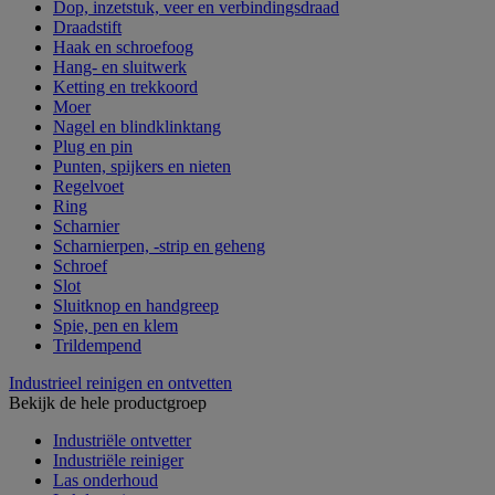
Dop, inzetstuk, veer en verbindingsdraad
Draadstift
Haak en schroefoog
Hang- en sluitwerk
Ketting en trekkoord
Moer
Nagel en blindklinktang
Plug en pin
Punten, spijkers en nieten
Regelvoet
Ring
Scharnier
Scharnierpen, -strip en geheng
Schroef
Slot
Sluitknop en handgreep
Spie, pen en klem
Trildempend
Industrieel reinigen en ontvetten
Bekijk de hele productgroep
Industriële ontvetter
Industriële reiniger
Las onderhoud