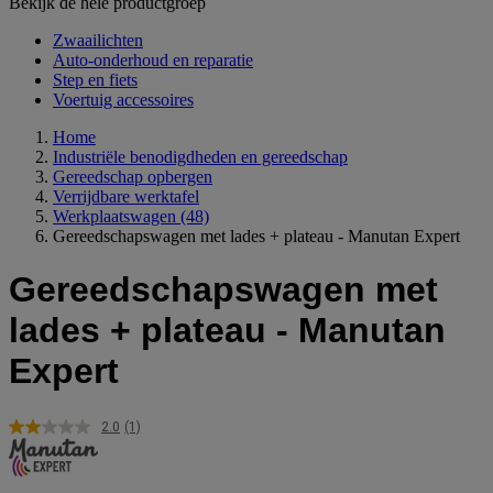
Bekijk de hele productgroep
Zwaailichten
Auto-onderhoud en reparatie
Step en fiets
Voertuig accessoires
Home
Industriële benodigdheden en gereedschap
Gereedschap opbergen
Verrijdbare werktafel
Werkplaatswagen
(48)
Gereedschapswagen met lades + plateau - Manutan Expert
Gereedschapswagen met
lades + plateau - Manutan
Expert
2.0
(1)
Lees
1
beoordeling.
Dezelfde