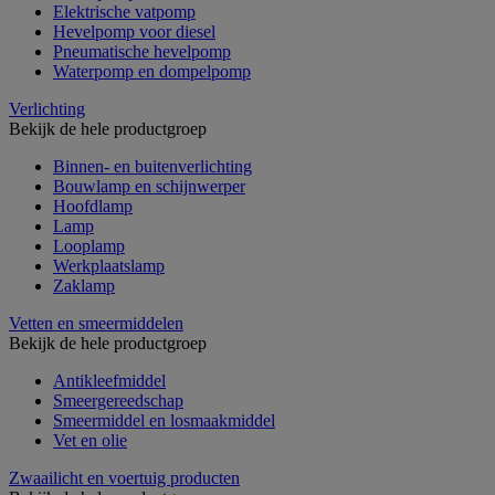
Elektrische vatpomp
Hevelpomp voor diesel
Pneumatische hevelpomp
Waterpomp en dompelpomp
Verlichting
Bekijk de hele productgroep
Binnen- en buitenverlichting
Bouwlamp en schijnwerper
Hoofdlamp
Lamp
Looplamp
Werkplaatslamp
Zaklamp
Vetten en smeermiddelen
Bekijk de hele productgroep
Antikleefmiddel
Smeergereedschap
Smeermiddel en losmaakmiddel
Vet en olie
Zwaailicht en voertuig producten