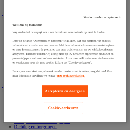
Verrijdbare werktafel
Handgereedschap
Verder zonder accepteren >
Bekijk de hele productgroep
Welkom bij Manutan!
Bankschroef, extractor en klem
Wij vinden het belangrijk om u een bezoek aan onze website op maat te bieden!
Dop en ratel
Gereedschapsset
Door op de knop "Accepteren en doorgaan" te klikken, kan ons platform via cookies
Hamer en slagwerktuig
informatie uitwisselen met uw browser. Met deze informatie kunnen ons marketingteam
Momentsleutel en schroevendraaier
en onze internetpartners de prestaties van onze website meten en uw winkelvoorkeuren
Schroevendraaier en schroefbit
analyseren. Hierdoor kunnen wij u nog meer op uw behoeften afgestemde producten en
passende/gepersonaliseerd reclame aanbieden. Als u meer wilt weten over de doeleinden
Sleutel
en voorkeuren voor elk type cookie, klikt u op "Cookievoorkeuren".
Snijmes, schaar en zaag
Tang
En als je ervoor kiest om je bezoek zonder cookies voort te zetten, mag dat ook! Voor
Vijl, schuurvel, schaaf
meer informatie verwijzen we je naar
onze cookieverklaring.
Hardware
Bekijk de hele productgroep
Accepteren en doorgaan
Beslag voor deuren, vensters en poorten
Bevestigingsmagneet
Cookievoorkeuren
Bout
Brievenbus
Deur-, raam- en meubelgrepen
Dichting en borgringen