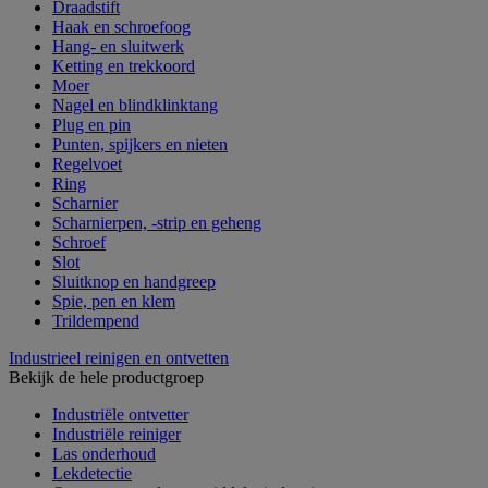
Draadstift
Haak en schroefoog
Hang- en sluitwerk
Ketting en trekkoord
Moer
Nagel en blindklinktang
Plug en pin
Punten, spijkers en nieten
Regelvoet
Ring
Scharnier
Scharnierpen, -strip en geheng
Schroef
Slot
Sluitknop en handgreep
Spie, pen en klem
Trildempend
Industrieel reinigen en ontvetten
Bekijk de hele productgroep
Industriële ontvetter
Industriële reiniger
Las onderhoud
Lekdetectie