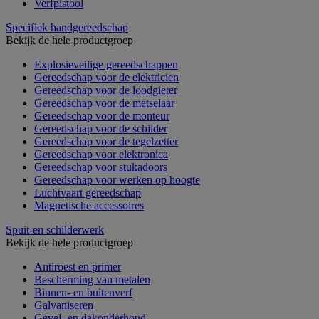
Verfpistool
Specifiek handgereedschap
Bekijk de hele productgroep
Explosieveilige gereedschappen
Gereedschap voor de elektricien
Gereedschap voor de loodgieter
Gereedschap voor de metselaar
Gereedschap voor de monteur
Gereedschap voor de schilder
Gereedschap voor de tegelzetter
Gereedschap voor elektronica
Gereedschap voor stukadoors
Gereedschap voor werken op hoogte
Luchtvaart gereedschap
Magnetische accessoires
Spuit-en schilderwerk
Bekijk de hele productgroep
Antiroest en primer
Bescherming van metalen
Binnen- en buitenverf
Galvaniseren
Gevel- en dakonderhoud