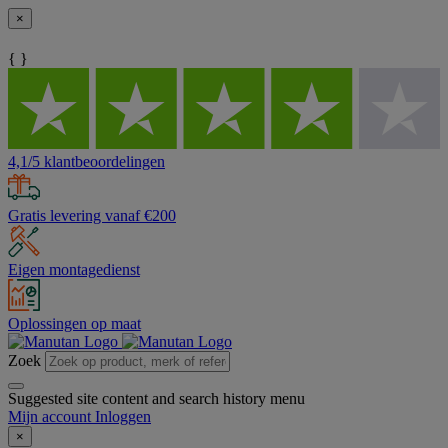
×
{ }
4,1/5 klantbeoordelingen
Gratis levering vanaf €200
Eigen montagedienst
Oplossingen op maat
Zoek
Suggested site content and search history menu
Mijn account
Inloggen
×