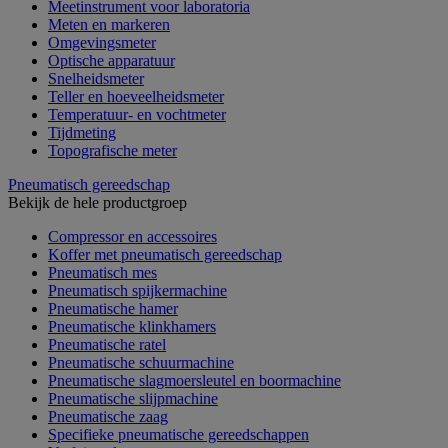
Meetinstrument voor laboratoria
Meten en markeren
Omgevingsmeter
Optische apparatuur
Snelheidsmeter
Teller en hoeveelheidsmeter
Temperatuur- en vochtmeter
Tijdmeting
Topografische meter
Pneumatisch gereedschap
Bekijk de hele productgroep
Compressor en accessoires
Koffer met pneumatisch gereedschap
Pneumatisch mes
Pneumatisch spijkermachine
Pneumatische hamer
Pneumatische klinkhamers
Pneumatische ratel
Pneumatische schuurmachine
Pneumatische slagmoersleutel en boormachine
Pneumatische slijpmachine
Pneumatische zaag
Specifieke pneumatische gereedschappen