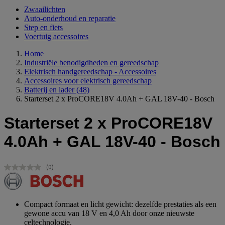
Zwaailichten
Auto-onderhoud en reparatie
Step en fiets
Voertuig accessoires
Home
Industriële benodigdheden en gereedschap
Elektrisch handgereedschap - Accessoires
Accessoires voor elektrisch gereedschap
Batterij en lader
(48)
Starterset 2 x ProCORE18V 4.0Ah + GAL 18V-40 - Bosch
Starterset 2 x ProCORE18V
4.0Ah + GAL 18V-40 - Bosch
(0)
Geen
scorewaarde.
Dezelfde
paginalink.
Compact formaat en licht gewicht: dezelfde prestaties als een
gewone accu van 18 V en 4,0 Ah door onze nieuwste
celtechnologie.