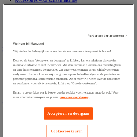
Accessoires voor schaafmachine
Accessoires voor schroevendraaier
Accessoires voor schuurmachine
Accessoires voor slijpmachine
Accessoires voor snij- en snoeigereedschap
Accessoires voor snij-schuurmachine
Accessoires voor spijkermachine
Verder zonder accepteren >
Accessoires voor zaag
Welkom bij Manutan!
Elektrische toebehoren en verlichting
Wij vinden het belangrijk om u een bezoek aan onze website op maat te bieden!
Bekijk de hele productgroep
Door op de knop "Accepteren en doorgaan" te klikken, kan ons platform via cookies
Accessoires voor elektrisch schakelpaneel
informatie uitwisselen met uw browser. Met deze informatie kunnen ons marketingteam
Batterij, oplader en kabel
en onze internetpartners de prestaties van onze website meten en uw winkelvoorkeuren
analyseren. Hierdoor kunnen wij u nog meer op uw behoeften afgestemde producten en
Elektrische kabel
passende/gepersonaliseerd reclame aanbieden. Als u meer wilt weten over de doeleinden
Elektrische uitrusting
en voorkeuren voor elk type cookie, klikt u op "Cookievoorkeuren".
Verlengsnoer, stekkerdoos en kapelhaspel
Wandcontactdoos en schakelaar
En als je ervoor kiest om je bezoek zonder cookies voort te zetten, mag dat ook! Voor
meer informatie verwijzen we je naar
onze cookieverklaring.
Gereedschap opbergen
Bekijk de hele productgroep
Accepteren en doorgaan
Assortimentsdoos en gereedschapkoffer
Gereedschapskist en opbergtas
Gereedschapskoffer en versterkte kist
Cookievoorkeuren
Verrijdbare werktafel