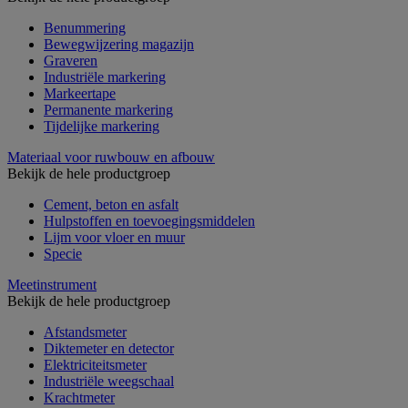
Benummering
Bewegwijzering magazijn
Graveren
Industriële markering
Markeertape
Permanente markering
Tijdelijke markering
Materiaal voor ruwbouw en afbouw
Bekijk de hele productgroep
Cement, beton en asfalt
Hulpstoffen en toevoegingsmiddelen
Lijm voor vloer en muur
Specie
Meetinstrument
Bekijk de hele productgroep
Afstandsmeter
Diktemeter en detector
Elektriciteitsmeter
Industriële weegschaal
Krachtmeter