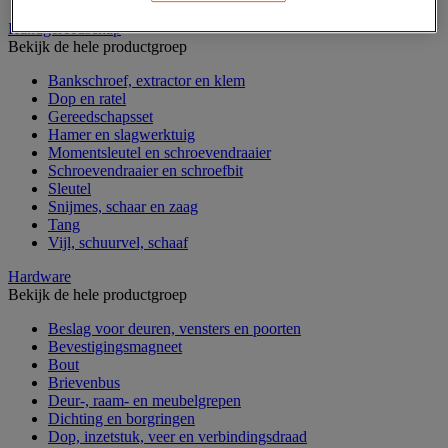
Handgereedschap
Bekijk de hele productgroep
Bankschroef, extractor en klem
Dop en ratel
Gereedschapsset
Hamer en slagwerktuig
Momentsleutel en schroevendraaier
Schroevendraaier en schroefbit
Sleutel
Snijmes, schaar en zaag
Tang
Vijl, schuurvel, schaaf
Hardware
Bekijk de hele productgroep
Beslag voor deuren, vensters en poorten
Bevestigingsmagneet
Bout
Brievenbus
Deur-, raam- en meubelgrepen
Dichting en borgringen
Dop, inzetstuk, veer en verbindingsdraad