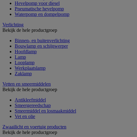
Hevelpomp voor diesel
Pneumatische hevelpomp
Waterpomp en dompelpomp
Verlichting
Bekijk de hele productgroep
Binnen- en buitenverlichting
Bouwlamp en schijnwerper
Hoofdlamp
Lamp
Looplamp
Werkplaatslamp
Zaklamp
Vetten en smeermiddelen
Bekijk de hele productgroep
Antikleefmiddel
Smeergereedschap
Smeermiddel en losmaakmiddel
Vet en olie
Zwaailicht en voertuig producten
Bekijk de hele productgroep