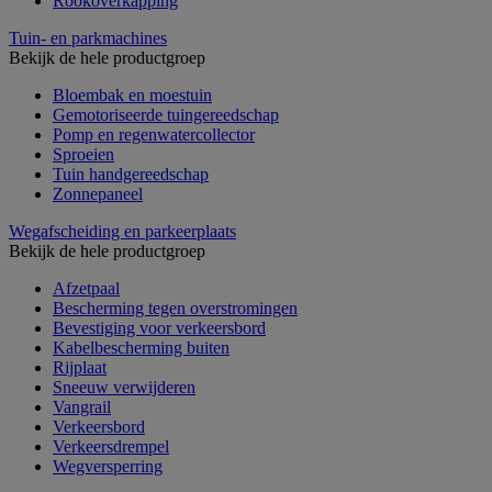
Rookoverkapping
Tuin- en parkmachines
Bekijk de hele productgroep
Bloembak en moestuin
Gemotoriseerde tuingereedschap
Pomp en regenwatercollector
Sproeien
Tuin handgereedschap
Zonnepaneel
Wegafscheiding en parkeerplaats
Bekijk de hele productgroep
Afzetpaal
Bescherming tegen overstromingen
Bevestiging voor verkeersbord
Kabelbescherming buiten
Rijplaat
Sneeuw verwijderen
Vangrail
Verkeersbord
Verkeersdrempel
Wegversperring