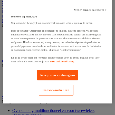
Sport en vrije tijd
Terrein
Verder zonder accepteren >
Kantoor
Horeca
Welkom bij Manutan!
Buitenmeubilair
Wij vinden het belangrijk om u een bezoek aan onze website op maat te bieden!
Bekijk de hele productgroep
Door op de knop "Accepteren en doorgaan" te klikken, kan ons platform via cookies
Parasol en pergola
informatie uitwisselen met uw browser. Met deze informatie kunnen ons marketingteam
Stedelijk meubilair
en onze internetpartners de prestaties van onze website meten en uw winkelvoorkeuren
analyseren. Hierdoor kunnen wij u nog meer op uw behoeften afgestemde producten en
Tent en podium
passende/gepersonaliseerd reclame aanbieden. Als u meer wilt weten over de doeleinden
Tuin- en terrasmeubilair
en voorkeuren voor elk type cookie, klikt u op "Cookievoorkeuren".
Tuinhuis
En als je ervoor kiest om je bezoek zonder cookies voort te zetten, mag dat ook! Voor
Gevelvlaggen
meer informatie verwijzen we je naar
onze cookieverklaring.
Bekijk de hele productgroep
Officiële vlag
Accepteren en doorgaan
Reclame vlag
Vlaggenmast
Windzak
Cookievoorkeuren
Stedelijke overkapping
Bekijk de hele productgroep
Overkapping multifunctioneel en voor tweewielers