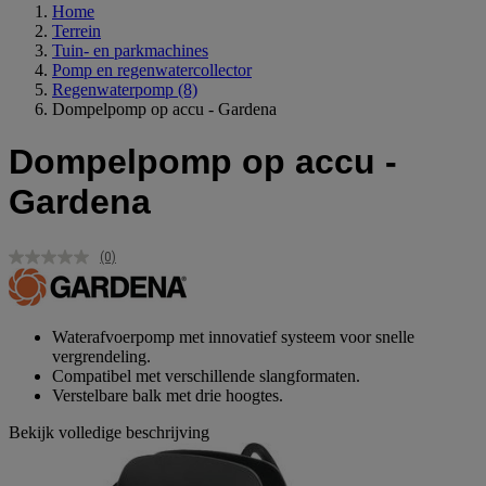
Home
Terrein
Tuin- en parkmachines
Pomp en regenwatercollector
Regenwaterpomp
(8)
Dompelpomp op accu - Gardena
Dompelpomp op accu -
Gardena
(0)
Geen
scorewaarde.
Dezelfde
paginalink.
Waterafvoerpomp met innovatief systeem voor snelle
vergrendeling.
Compatibel met verschillende slangformaten.
Verstelbare balk met drie hoogtes.
Bekijk volledige beschrijving