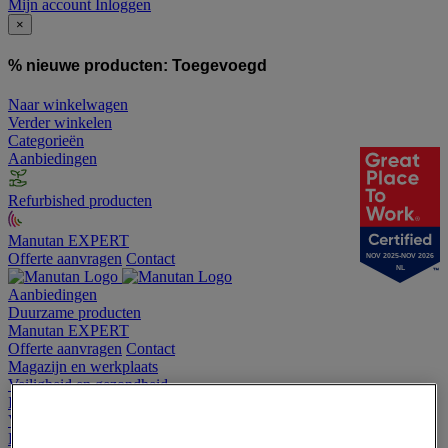
Mijn account
Inloggen
×
% nieuwe producten:
Toegevoegd
Naar winkelwagen
Verder winkelen
Categorieën
Aanbiedingen
Refurbished producten
Manutan EXPERT
Offerte aanvragen
Contact
NOV 2025-NOV 2026
NL
Aanbiedingen
Duurzame producten
Manutan EXPERT
Offerte aanvragen
Contact
Magazijn en werkplaats
Veiligheid en gezondheid
Industriële benodigdheden en gereedschap
Verpakking en opslag
Hygiëne