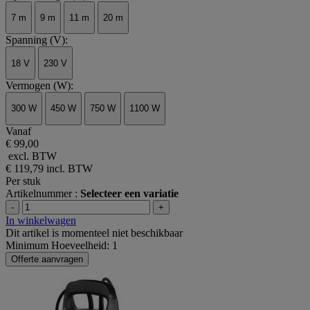
7 m
9 m
11 m
20 m
Spanning (V):
18 V
230 V
Vermogen (W):
300 W
450 W
750 W
1100 W
Vanaf
€ 99,00
excl. BTW
€ 119,79
incl. BTW
Per stuk
Artikelnummer :
Selecteer een variatie
-
+
In winkelwagen
Dit artikel is momenteel niet beschikbaar
Minimum Hoeveelheid: 1
Offerte aanvragen