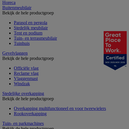
Horeca
Buitenmeubilair
Bekijk de hele productgroep
Parasol en pergola
Stedelijk meubilair
Tent en podium
Tuin- en terrasmeubilair
Tuinhuis
Gevelvlaggen
Bekijk de hele productgroep
NOV 2025-NOV 2026
NL
Officiële vlag
Reclame vlag
Vlaggenmast
Windzak
Stedelijke overkapping
Bekijk de hele productgroep
Overkapping multifunctioneel en voor tweewielers
Rookoverkapping
Tuin- en parkmachines
Bekijk de hele productgroep