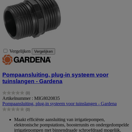
Vergelijken
Vergelijken
Pompaansluiting, plug-in systeem voor
tuinslangen - Gardena
(0)
0.0
Artikelnummer : MIG8020835
van
Pompaansluiting, plug-in systeem voor tuinslangen - Gardena
de
(0)
5
0.0
sterren.
van
Maakt efficiënte aansluiting van irrigatiepompen,
de
elektronische pompstations, boosterunits en ondergedompelde
5
irrigatiepompen met binnendraade schroefdraad mogelijk.