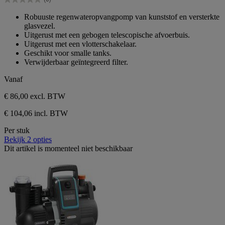
5
0.0
sterren.
van
Robuuste regenwateropvangpomp van kunststof en versterkte
de
glasvezel.
5
Uitgerust met een gebogen telescopische afvoerbuis.
sterren.
Uitgerust met een vlotterschakelaar.
Geschikt voor smalle tanks.
Verwijderbaar geïntegreerd filter.
Vanaf
€ 86,00
excl. BTW
€ 104,06 incl. BTW
Per stuk
Bekijk 2 opties
Dit artikel is momenteel niet beschikbaar