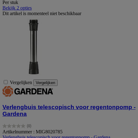
Per stuk
Bekijk 2 opties
Dit artikel is momenteel niet beschikbaar
Vergelijken
Vergelijken
Verlengbuis telescopisch voor regentonpomp -
Gardena
(0)
0.0
Artikelnummer : MIG8020785
van
Verlengbuis telescopisch voor regentonpomp - Gardena