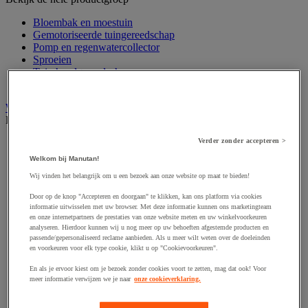
Bloembak en moestuin
Gemotoriseerde tuingereedschap
Pomp en regenwatercollector
Sproeien
Tuin handgereedschap
Zonnepaneel
Wegafscheiding en parkeerplaats
Bekijk de hele productgroep
Verder zonder accepteren >
Afzetpaal
Bescherming tegen overstromingen
Welkom bij Manutan!
Bevestiging voor verkeersbord
Wij vinden het belangrijk om u een bezoek aan onze website op maat te bieden!
Kabelbescherming buiten
Rijplaat
Door op de knop "Accepteren en doorgaan" te klikken, kan ons platform via cookies
Sneeuw verwijderen
informatie uitwisselen met uw browser. Met deze informatie kunnen ons marketingteam
Vangrail
en onze internetpartners de prestaties van onze website meten en uw winkelvoorkeuren
analyseren. Hierdoor kunnen wij u nog meer op uw behoeften afgestemde producten en
Verkeersbord
passende/gepersonaliseerd reclame aanbieden. Als u meer wilt weten over de doeleinden
Verkeersdrempel
en voorkeuren voor elk type cookie, klikt u op "Cookievoorkeuren".
Wegversperring
En als je ervoor kiest om je bezoek zonder cookies voort te zetten, mag dat ook! Voor
Home
meer informatie verwijzen we je naar
onze cookieverklaring.
Terrein
Tuin- en parkmachines