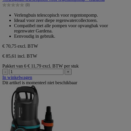
de
(0)
5
0.0
sterren.
van
Verlengbuis telescopisch voor regentonpomp.
de
Ideaal voor zeer diepe regenwatercollectoren.
5
Compatibel met alle pompen voor opvangbak voor
sterren.
regenwater Gardena.
Eenvoudig in gebruik.
€ 70,75
excl. BTW
€ 85,61 incl. BTW
Pakket van 6
€ 11,79 excl. BTW per stuk
-
+
In winkelwagen
Dit artikel is momenteel niet beschikbaar