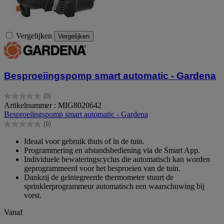
Vergelijken
Vergelijken
Besproeiingspomp smart automatic - Gardena
(0)
0.0
Artikelnummer : MIG8020642
van
Besproeiingspomp smart automatic - Gardena
de
(0)
5
0.0
sterren.
van
Ideaal voor gebruik thuis of in de tuin.
de
Programmering en afstandsbediening via de Smart App.
5
Individuele bewateringscyclus die automatisch kan worden
sterren.
geprogrammeerd voor het besproeien van de tuin.
Dankzij de geïntegreerde thermometer stuurt de
sprinklerprogrammeur automatisch een waarschuwing bij
vorst.
Vanaf