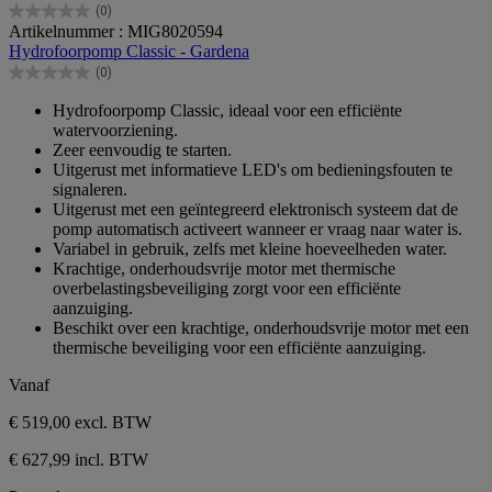
(0)
0.0
Artikelnummer : MIG8020594
van
Hydrofoorpomp Classic - Gardena
de
(0)
5
0.0
sterren.
van
Hydrofoorpomp Classic, ideaal voor een efficiënte
de
watervoorziening.
5
Zeer eenvoudig te starten.
sterren.
Uitgerust met informatieve LED's om bedieningsfouten te
signaleren.
Uitgerust met een geïntegreerd elektronisch systeem dat de
pomp automatisch activeert wanneer er vraag naar water is.
Variabel in gebruik, zelfs met kleine hoeveelheden water.
Krachtige, onderhoudsvrije motor met thermische
overbelastingsbeveiliging zorgt voor een efficiënte
aanzuiging.
Beschikt over een krachtige, onderhoudsvrije motor met een
thermische beveiliging voor een efficiënte aanzuiging.
Vanaf
€ 519,00
excl. BTW
€ 627,99 incl. BTW