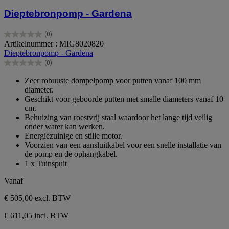
Dieptebronpomp - Gardena
(0)
0.0
Artikelnummer : MIG8020820
van
Dieptebronpomp - Gardena
de
(0)
5
0.0
sterren.
van
Zeer robuuste dompelpomp voor putten vanaf 100 mm
de
diameter.
5
Geschikt voor geboorde putten met smalle diameters vanaf 10
sterren.
cm.
Behuizing van roestvrij staal waardoor het lange tijd veilig
onder water kan werken.
Energiezuinige en stille motor.
Voorzien van een aansluitkabel voor een snelle installatie van
de pomp en de ophangkabel.
1 x Tuinspuit
Vanaf
€ 505,00
excl. BTW
€ 611,05 incl. BTW