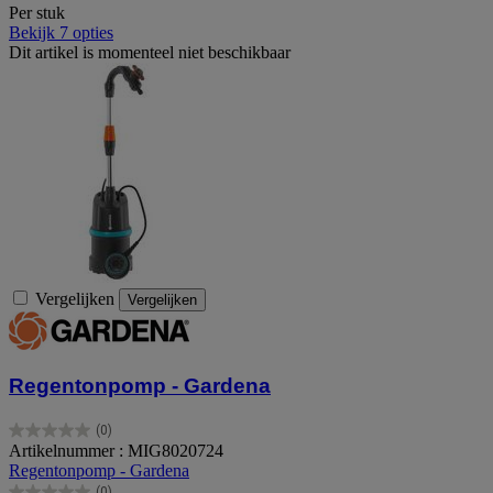
Per stuk
Bekijk 7 opties
Dit artikel is momenteel niet beschikbaar
Vergelijken
Vergelijken
Regentonpomp - Gardena
(0)
0.0
Artikelnummer : MIG8020724
van
Regentonpomp - Gardena
de
(0)