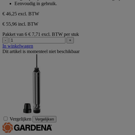
sterren.
Eenvoudig in gebruik.
€ 46,25
excl. BTW
€ 55,96 incl. BTW
Pakket van 6
€ 7,71 excl. BTW per stuk
-
+
In winkelwagen
Dit artikel is momenteel niet beschikbaar
Vergelijken
Vergelijken