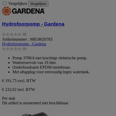
Vergelijken
Vergelijken
Hydrofoorpomp - Gardena
(0)
0.0
Artikelnummer : MIG8020783
van
Hydrofoorpomp - Gardena
de
(0)
5
0.0
sterren.
van
Pomp 3700/4 met krachtige elektrische pomp.
de
Waterreservoir van 19 liter.
5
Onderhoudsarm EPDM-membraan.
sterren.
Met aftapplug voor eenvoudig legen watertank.
€ 191,75
excl. BTW
€ 232,02 incl. BTW
Per stuk
Dit artikel is momenteel niet beschikbaar