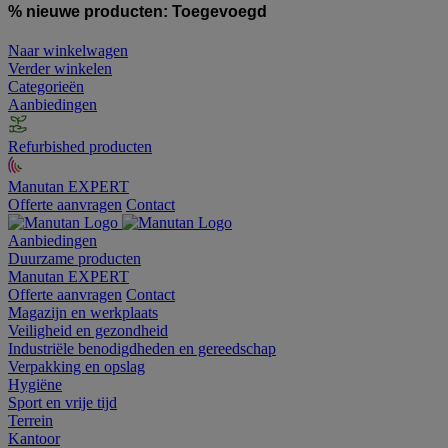
% nieuwe producten:
Toegevoegd
Naar winkelwagen
Verder winkelen
Categorieën
Aanbiedingen
Refurbished producten
Manutan EXPERT
Offerte aanvragen
Contact
Aanbiedingen
Duurzame producten
Manutan EXPERT
Offerte aanvragen
Contact
Magazijn en werkplaats
Veiligheid en gezondheid
Industriële benodigdheden en gereedschap
Verpakking en opslag
Hygiëne
Sport en vrije tijd
Terrein
Kantoor