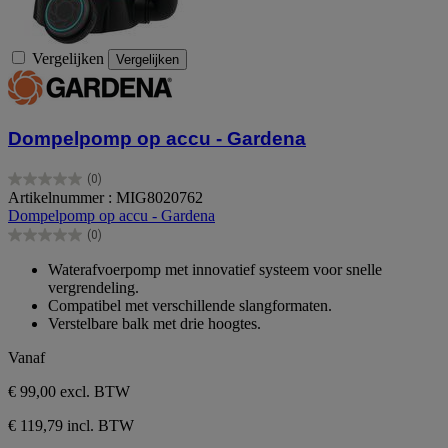
Vergelijken
Vergelijken
Dompelpomp op accu - Gardena
(0)
0.0
Artikelnummer : MIG8020762
van
Dompelpomp op accu - Gardena
de
(0)
5
0.0
sterren.
van
Waterafvoerpomp met innovatief systeem voor snelle
de
vergrendeling.
5
Compatibel met verschillende slangformaten.
sterren.
Verstelbare balk met drie hoogtes.
Vanaf
€ 99,00
excl. BTW
€ 119,79 incl. BTW