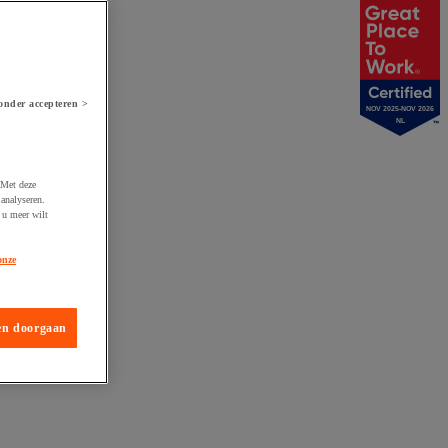
onder accepteren >
NOV 2025-NOV 2026
NL
 Met deze
analyseren.
 u meer wilt
onze
en doorgaan