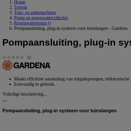
Home
Terrein
Tuin- en parkmachines
Pomp en regenwatercollector
Regenwaterpomp
()
Pompaansluiting, plug-in systeem voor tuinslangen - Gardena
Pompaansluiting, plug-in sy
(0)
Geen
scorewaarde.
Dezelfde
paginalink.
Maakt efficiënte aansluiting van irrigatiepompen, elektronisc
Eenvoudig in gebruik.
Volledige beschrijving...
Pompaansluiting, plug-in systeem voor tuinslangen