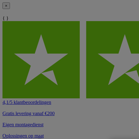
×
{ }
4,1/5 klantbeoordelingen
Gratis levering vanaf €200
Eigen montagedienst
Oplossingen op maat