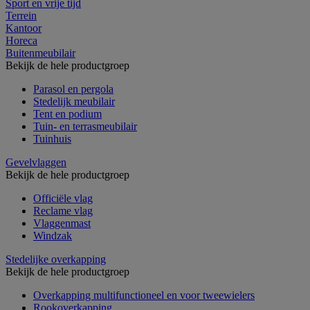
Sport en vrije tijd
Terrein
Kantoor
Horeca
Buitenmeubilair
Bekijk de hele productgroep
Parasol en pergola
Stedelijk meubilair
Tent en podium
Tuin- en terrasmeubilair
Tuinhuis
Gevelvlaggen
Bekijk de hele productgroep
Officiële vlag
Reclame vlag
Vlaggenmast
Windzak
Stedelijke overkapping
Bekijk de hele productgroep
Overkapping multifunctioneel en voor tweewielers
Rookoverkapping