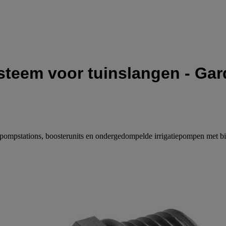
steem voor tuinslangen - Ga
he pompstations, boosterunits en ondergedompelde irrigatiepompen met 