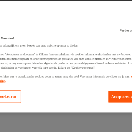
Verder z
 Manutan!
 winkelwagen
et belangrijk om u een bezoek aan onze website op maat te bieden!
nop "Accepteren en doorgaan" te klikken, kan ons platform via cookies informatie uitwisselen met uw browser.
nnen ons marketingteam en onze internetpartners de prestaties van onze website meten en uw winkelvoorkeuren 
nen wij u nog meer op uw behoeften afgestemde producten en passende/gepersonaliseerd reclame aanbieden. Als
 doeleinden en voorkeuren voor elk type cookie, klikt u op "Cookievoorkeuren".
oor kiest om je bezoek zonder cookies voort te zetten, mag dat ook! Voor meer informatie verwijzen we je naar
ring.
oorkeuren
Accepteren 