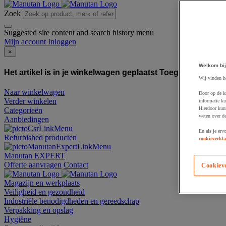
Zoek
Suggested site content and search history menu
Mijn account
Inloggen
×
Welkom bij
Het artikel is in je winkelwagen geplaatst
Toegevoegd aan
Wij vinden h
Naar winkelwagen
Door op de k
Verder winkelen
informatie ku
Hierdoor kun
Categorieën
weten over de
Aanbiedingen
En als je erv
Refurbished producten
cookieverkla
Manutan EXPERT
Offerte aanvragen
Contact
Cookiev
Magazijn en werkplaats
Veiligheid en gezondheid
Industriële benodigdheden en gereedschap
Verpakking en opslag
Hygiëne