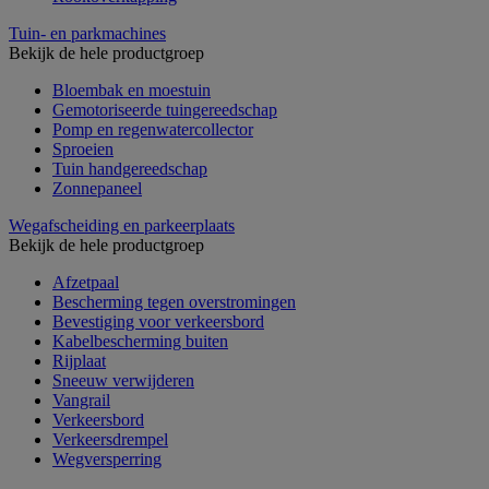
Tuin- en parkmachines
Bekijk de hele productgroep
Bloembak en moestuin
Gemotoriseerde tuingereedschap
Pomp en regenwatercollector
Sproeien
Tuin handgereedschap
Zonnepaneel
Wegafscheiding en parkeerplaats
Bekijk de hele productgroep
Afzetpaal
Bescherming tegen overstromingen
Bevestiging voor verkeersbord
Kabelbescherming buiten
Rijplaat
Sneeuw verwijderen
Vangrail
Verkeersbord
Verkeersdrempel
Wegversperring