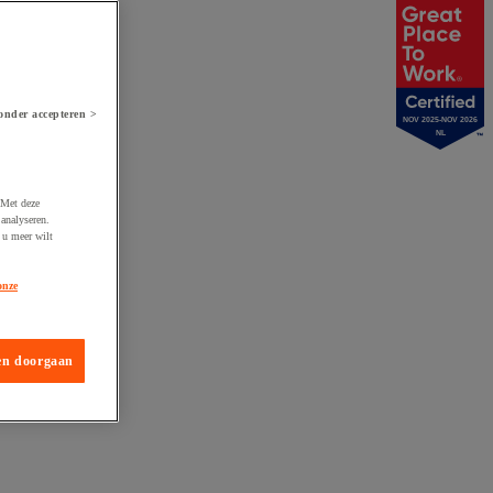
onder accepteren >
NOV 2025-NOV 2026
NL
 Met deze
analyseren.
 u meer wilt
onze
en doorgaan