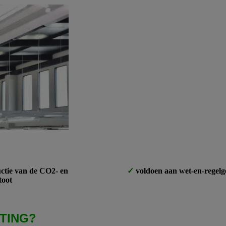
ctie van de CO2- en
voldoen aan wet-en-regelg
toot
TING?