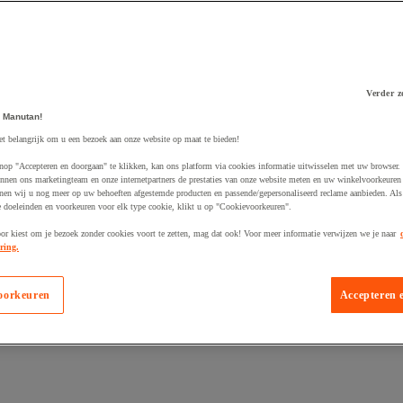
Verder z
 winkelwagen
 Manutan!
et belangrijk om u een bezoek aan onze website op maat te bieden!
nop "Accepteren en doorgaan" te klikken, kan ons platform via cookies informatie uitwisselen met uw browser.
nnen ons marketingteam en onze internetpartners de prestaties van onze website meten en uw winkelvoorkeuren 
nen wij u nog meer op uw behoeften afgestemde producten en passende/gepersonaliseerd reclame aanbieden. Als
 doeleinden en voorkeuren voor elk type cookie, klikt u op "Cookievoorkeuren".
oor kiest om je bezoek zonder cookies voort te zetten, mag dat ook! Voor meer informatie verwijzen we je naar
ring.
oorkeuren
Accepteren 