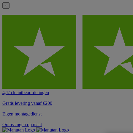
×
4,1/5 klantbeoordelingen
Gratis levering vanaf €200
Eigen montagedienst
Oplossingen op maat