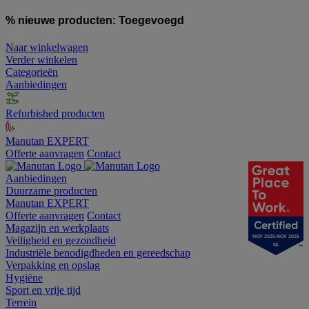
% nieuwe producten:
Toegevoegd
Naar winkelwagen
Verder winkelen
Categorieën
Aanbiedingen
Refurbished producten
Manutan EXPERT
Offerte aanvragen
Contact
Aanbiedingen
Duurzame producten
Manutan EXPERT
Offerte aanvragen
Contact
Magazijn en werkplaats
NOV 2025-NOV 2026
Veiligheid en gezondheid
NL
Industriële benodigdheden en gereedschap
Verpakking en opslag
Hygiëne
Sport en vrije tijd
Terrein