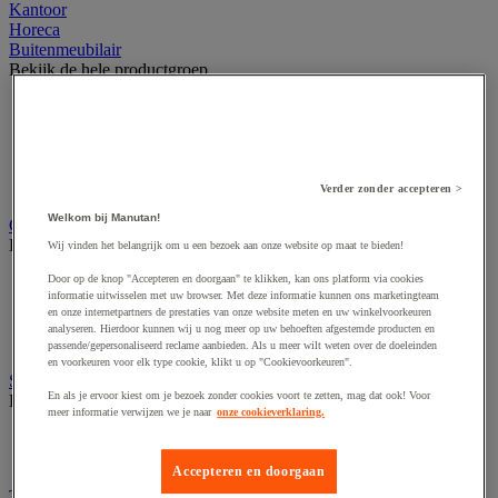
Kantoor
Horeca
Buitenmeubilair
Bekijk de hele productgroep
Parasol en pergola
Stedelijk meubilair
Tent en podium
Tuin- en terrasmeubilair
Tuinhuis
Verder zonder accepteren >
Welkom bij Manutan!
Gevelvlaggen
Bekijk de hele productgroep
Wij vinden het belangrijk om u een bezoek aan onze website op maat te bieden!
Door op de knop "Accepteren en doorgaan" te klikken, kan ons platform via cookies
Officiële vlag
informatie uitwisselen met uw browser. Met deze informatie kunnen ons marketingteam
Reclame vlag
en onze internetpartners de prestaties van onze website meten en uw winkelvoorkeuren
Vlaggenmast
analyseren. Hierdoor kunnen wij u nog meer op uw behoeften afgestemde producten en
Windzak
passende/gepersonaliseerd reclame aanbieden. Als u meer wilt weten over de doeleinden
en voorkeuren voor elk type cookie, klikt u op "Cookievoorkeuren".
Stedelijke overkapping
En als je ervoor kiest om je bezoek zonder cookies voort te zetten, mag dat ook! Voor
Bekijk de hele productgroep
meer informatie verwijzen we je naar
onze cookieverklaring.
Overkapping multifunctioneel en voor tweewielers
Rookoverkapping
Accepteren en doorgaan
Tuin- en parkmachines