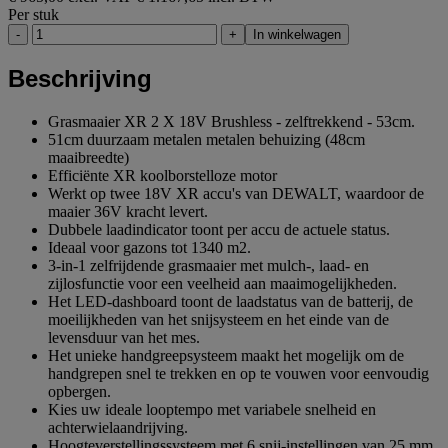
Per stuk
-
+
In winkelwagen
Beschrijving
Grasmaaier XR 2 X 18V Brushless - zelftrekkend - 53cm.
51cm duurzaam metalen metalen behuizing (48cm
maaibreedte)
Efficiënte XR koolborstelloze motor
Werkt op twee 18V XR accu's van DEWALT, waardoor de
maaier 36V kracht levert.
Dubbele laadindicator toont per accu de actuele status.
Ideaal voor gazons tot 1340 m2.
3-in-1 zelfrijdende grasmaaier met mulch-, laad- en
zijlosfunctie voor een veelheid aan maaimogelijkheden.
Het LED-dashboard toont de laadstatus van de batterij, de
moeilijkheden van het snijsysteem en het einde van de
levensduur van het mes.
Het unieke handgreepsysteem maakt het mogelijk om de
handgrepen snel te trekken en op te vouwen voor eenvoudig
opbergen.
Kies uw ideale looptempo met variabele snelheid en
achterwielaandrijving.
Hoogteverstellingssysteem met 6 snij-instellingen van 25 mm