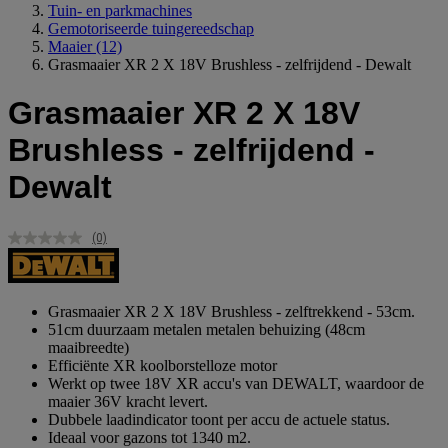
Tuin- en parkmachines
Gemotoriseerde tuingereedschap
Maaier
(12)
Grasmaaier XR 2 X 18V Brushless - zelfrijdend - Dewalt
Grasmaaier XR 2 X 18V
Brushless - zelfrijdend -
Dewalt
(0)
Geen
scorewaarde.
Dezelfde
paginalink.
Grasmaaier XR 2 X 18V Brushless - zelftrekkend - 53cm.
51cm duurzaam metalen metalen behuizing (48cm
maaibreedte)
Efficiënte XR koolborstelloze motor
Werkt op twee 18V XR accu's van DEWALT, waardoor de
maaier 36V kracht levert.
Dubbele laadindicator toont per accu de actuele status.
Ideaal voor gazons tot 1340 m2.