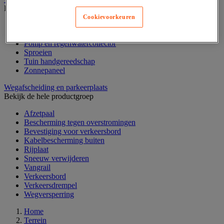
Bekijk de hele productgroep
Cookievoorkeuren
Bloembak en moestuin
Gemotoriseerde tuingereedschap
Pomp en regenwatercollector
Sproeien
Tuin handgereedschap
Zonnepaneel
Wegafscheiding en parkeerplaats
Bekijk de hele productgroep
Afzetpaal
Bescherming tegen overstromingen
Bevestiging voor verkeersbord
Kabelbescherming buiten
Rijplaat
Sneeuw verwijderen
Vangrail
Verkeersbord
Verkeersdrempel
Wegversperring
Home
Terrein