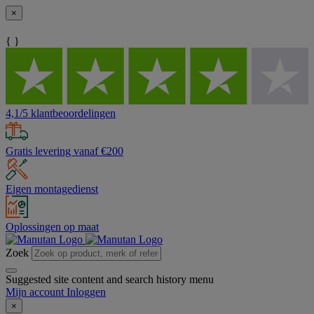
×
{ }
4,1/5 klantbeoordelingen
Gratis levering vanaf €200
Eigen montagedienst
Oplossingen op maat
Zoek
Suggested site content and search history menu
Mijn account
Inloggen
×