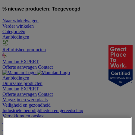
% nieuwe producten:
Toegevoegd
Naar winkelwagen
Verder winkelen
Categorieën
Aanbiedingen
Refurbished producten
Manutan EXPERT
Offerte aanvragen
Contact
Aanbiedingen
NOV 2025-NOV 2026
NL
Duurzame producten
Manutan EXPERT
Offerte aanvragen
Contact
Magazijn en werkplaats
Veiligheid en gezondheid
Industriële benodigdheden en gereedschap
Verpakking en opslag
Hygiëne
Sport en vrije tijd
Terrein