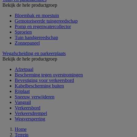
Bekijk de hele productgroep
Bloembak en moestuin
Gemotoriseerde tuingereedschap
Pomp en regenwatercollector
Sproeien
Tuin handgereedschap
Zonnepaneel
Wegafscheiding en parkeerplaats
Bekijk de hele productgroep
Afzetpaal
Bescherming tegen overstromingen
Bevestiging voor verkeersbord
Kabelbescherming buiten
Rijplaat
Sneeuw verwijderen
Vangrail
Verkeersbord
Verkeersdrempel
Wegversperring
Home
Terrein