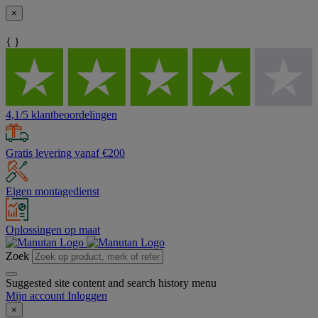
×
{ }
4,1/5 klantbeoordelingen
Gratis levering vanaf €200
Eigen montagedienst
Oplossingen op maat
Zoek
Suggested site content and search history menu
Mijn account
Inloggen
×