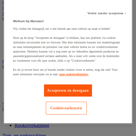
Kantoor
Horeca
Buitenmeubilair
Verder zonder accepteren >
Bekijk de hele productgroep
Welkom bij Manutan!
Parasol en pergola
Wij vinden het belangrijk om u een bezoek aan onze website op maat te bieden!
Stedelijk meubilair
Door op de knop "Accepteren en doorgaan" te klikken, kan ons platform via cookies
Tent en podium
informatie uitwisselen met uw browser. Met deze informatie kunnen ons marketingteam
Tuin- en terrasmeubilair
en onze internetpartners de prestaties van onze website meten en uw winkelvoorkeuren
Tuinhuis
analyseren. Hierdoor kunnen wij u nog meer op uw behoeften afgestemde producten en
passende/gepersonaliseerd reclame aanbieden. Als u meer wilt weten over de doeleinden
Gevelvlaggen
en voorkeuren voor elk type cookie, klikt u op "Cookievoorkeuren".
Bekijk de hele productgroep
En als je ervoor kiest om je bezoek zonder cookies voort te zetten, mag dat ook! Voor
meer informatie verwijzen we je naar
onze cookieverklaring.
Officiële vlag
Reclame vlag
Vlaggenmast
Accepteren en doorgaan
Windzak
Stedelijke overkapping
Cookievoorkeuren
Bekijk de hele productgroep
Overkapping multifunctioneel en voor tweewielers
Rookoverkapping
Tuin- en parkmachines