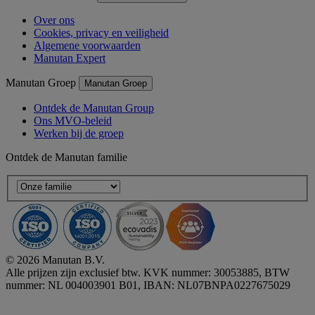
Over ons
Cookies, privacy en veiligheid
Algemene voorwaarden
Manutan Expert
Manutan Groep
Manutan Groep
Ontdek de Manutan Group
Ons MVO-beleid
Werken bij de groep
Ontdek de Manutan familie
© 2026 Manutan B.V.
Alle prijzen zijn exclusief btw. KVK nummer: 30053885, BTW
nummer: NL 004003901 B01, IBAN: NL07BNPA0227675029
Accessibility - some points not compliant