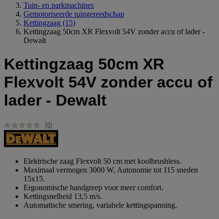
Tuin- en parkmachines
Gemotoriseerde tuingereedschap
Kettingzaag
(15)
Kettingzaag 50cm XR Flexvolt 54V zonder accu of lader -
Dewalt
Kettingzaag 50cm XR
Flexvolt 54V zonder accu of
lader - Dewalt
(0)
Geen
scorewaarde.
Dezelfde
paginalink.
Elektrische zaag Flexvolt 50 cm met koolbrushless.
Maximaal vermogen 3000 W, Autonomie tot 115 sneden
15x15.
Ergonomische handgreep voor meer comfort.
Kettingsnelheid 13,5 m/s.
Automatische smering, variabele kettingspanning.