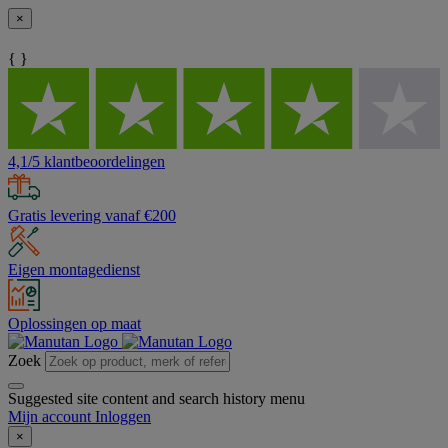
×
{ }
4,1/5 klantbeoordelingen
Gratis levering vanaf €200
Eigen montagedienst
Oplossingen op maat
Zoek
Suggested site content and search history menu
Mijn account
Inloggen
×