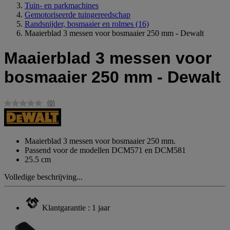
Tuin- en parkmachines
Gemotoriseerde tuingereedschap
Randsnijder, bosmaaier en rolmes
(16)
Maaierblad 3 messen voor bosmaaier 250 mm - Dewalt
Maaierblad 3 messen voor
bosmaaier 250 mm - Dewalt
(0)
Geen
scorewaarde.
Dezelfde
paginalink.
Maaierblad 3 messen voor bosmaaier 250 mm.
Passend voor de modellen DCM571 en DCM581
25.5 cm
Volledige beschrijving...
Klantgarantie : 1 jaar