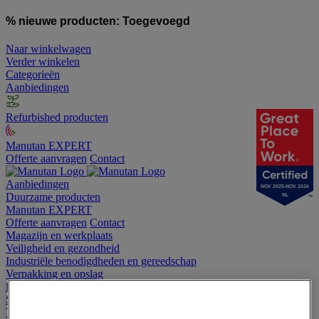
% nieuwe producten:
Toegevoegd
Naar winkelwagen
Verder winkelen
Categorieën
Aanbiedingen
Refurbished producten
Manutan EXPERT
Offerte aanvragen
Contact
Aanbiedingen
NOV 2025-NOV 2026
Duurzame producten
NL
Manutan EXPERT
Offerte aanvragen
Contact
Magazijn en werkplaats
Veiligheid en gezondheid
Industriële benodigdheden en gereedschap
Verpakking en opslag
Hygiëne
Sport en vrije tijd
Terrein