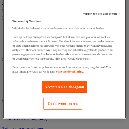
Kantoor
Horeca
Buitenmeubilair
Verder zonder accepteren >
Bekijk de hele productgroep
Welkom bij Manutan!
Parasol en pergola
Wij vinden het belangrijk om u een bezoek aan onze website op maat te bieden!
Stedelijk meubilair
Door op de knop "Accepteren en doorgaan" te klikken, kan ons platform via cookies
Tent en podium
informatie uitwisselen met uw browser. Met deze informatie kunnen ons marketingteam
Tuin- en terrasmeubilair
en onze internetpartners de prestaties van onze website meten en uw winkelvoorkeuren
Tuinhuis
analyseren. Hierdoor kunnen wij u nog meer op uw behoeften afgestemde producten en
passende/gepersonaliseerd reclame aanbieden. Als u meer wilt weten over de doeleinden
Gevelvlaggen
en voorkeuren voor elk type cookie, klikt u op "Cookievoorkeuren".
Bekijk de hele productgroep
En als je ervoor kiest om je bezoek zonder cookies voort te zetten, mag dat ook! Voor
meer informatie verwijzen we je naar
onze cookieverklaring.
Officiële vlag
Reclame vlag
Vlaggenmast
Accepteren en doorgaan
Windzak
Stedelijke overkapping
Bekijk de hele productgroep
Cookievoorkeuren
Overkapping multifunctioneel en voor tweewielers
Rookoverkapping
Tuin- en parkmachines