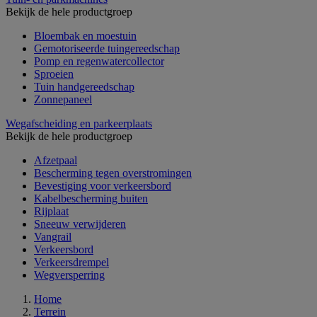
Bekijk de hele productgroep
Bloembak en moestuin
Gemotoriseerde tuingereedschap
Pomp en regenwatercollector
Sproeien
Tuin handgereedschap
Zonnepaneel
Wegafscheiding en parkeerplaats
Bekijk de hele productgroep
Afzetpaal
Bescherming tegen overstromingen
Bevestiging voor verkeersbord
Kabelbescherming buiten
Rijplaat
Sneeuw verwijderen
Vangrail
Verkeersbord
Verkeersdrempel
Wegversperring
Home
Terrein