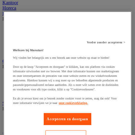
Kantoor
Horeca
Buitenmeubilair
Bekijk de hele productgroep
Parasol en pergola
Stedelijk meubilair
Tent en podium
Verder zonder accepteren >
Tuin- en terrasmeubilair
Tuinhuis
Welkom bij Manutan!
Wij vinden het belangrijk om u een bezoek aan onze website op maat te bieden!
Gevelvlaggen
Bekijk de hele productgroep
Door op de knop "Accepteren en doorgaan" te klikken, kan ons platform via cookies
informatie uitwisselen met uw browser. Met deze informatie kunnen ons marketingteam
Officiële vlag
en onze internetpartners de prestaties van onze website meten en uw winkelvoorkeuren
analyseren. Hierdoor kunnen wij u nog meer op uw behoeften afgestemde producten en
Reclame vlag
passende/gepersonaliseerd reclame aanbieden. Als u meer wilt weten over de doeleinden
Vlaggenmast
en voorkeuren voor elk type cookie, klikt u op "Cookievoorkeuren".
Windzak
En als je ervoor kiest om je bezoek zonder cookies voort te zetten, mag dat ook! Voor
Stedelijke overkapping
meer informatie verwijzen we je naar
onze cookieverklaring.
Bekijk de hele productgroep
Overkapping multifunctioneel en voor tweewielers
Accepteren en doorgaan
Rookoverkapping
Tuin- en parkmachines