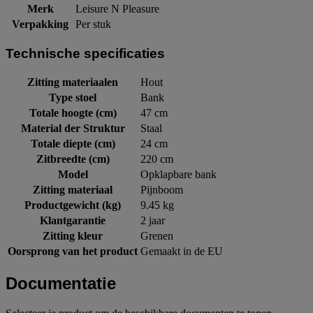
Merk
Leisure N Pleasure
Verpakking
Per stuk
Technische specificaties
Zitting materiaalen
Hout
Type stoel
Bank
Totale hoogte (cm)
47 cm
Material der Struktur
Staal
Totale diepte (cm)
24 cm
Zitbreedte (cm)
220 cm
Model
Opklapbare bank
Zitting materiaal
Pijnboom
Productgewicht (kg)
9.45 kg
Klantgarantie
2 jaar
Zitting kleur
Grenen
Oorsprong van het product
Gemaakt in de EU
Documentatie