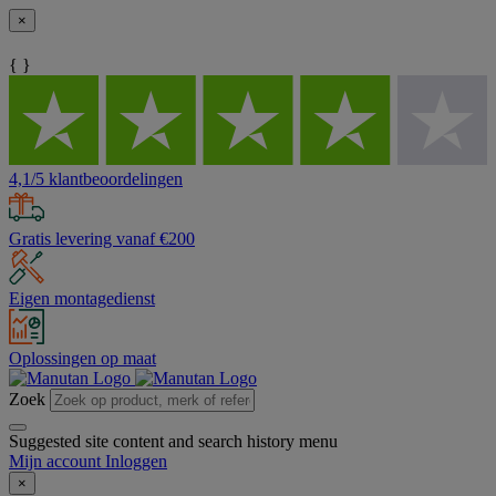
×
{ }
4,1/5 klantbeoordelingen
Gratis levering vanaf €200
Eigen montagedienst
Oplossingen op maat
Zoek
Suggested site content and search history menu
Mijn account
Inloggen
×