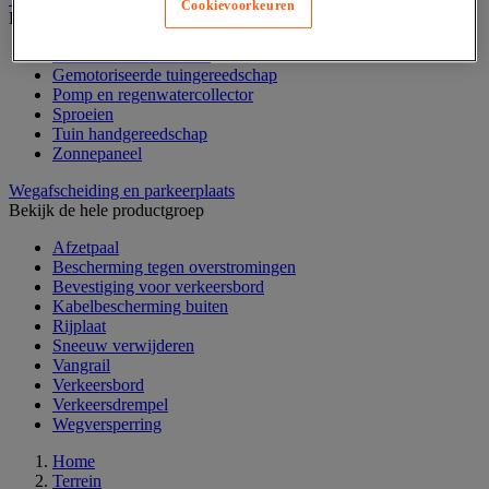
Cookievoorkeuren
Bekijk de hele productgroep
Bloembak en moestuin
Gemotoriseerde tuingereedschap
Pomp en regenwatercollector
Sproeien
Tuin handgereedschap
Zonnepaneel
Wegafscheiding en parkeerplaats
Bekijk de hele productgroep
Afzetpaal
Bescherming tegen overstromingen
Bevestiging voor verkeersbord
Kabelbescherming buiten
Rijplaat
Sneeuw verwijderen
Vangrail
Verkeersbord
Verkeersdrempel
Wegversperring
Home
Terrein