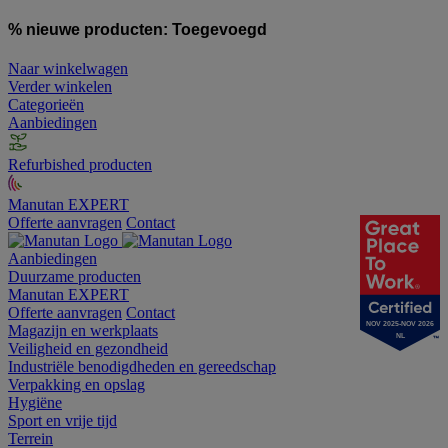
% nieuwe producten:
Toegevoegd
Naar winkelwagen
Verder winkelen
Categorieën
Aanbiedingen
Refurbished producten
Manutan EXPERT
Offerte aanvragen
Contact
Aanbiedingen
Duurzame producten
Manutan EXPERT
Offerte aanvragen
Contact
NOV 2025-NOV 2026
Magazijn en werkplaats
NL
Veiligheid en gezondheid
Industriële benodigdheden en gereedschap
Verpakking en opslag
Hygiëne
Sport en vrije tijd
Terrein