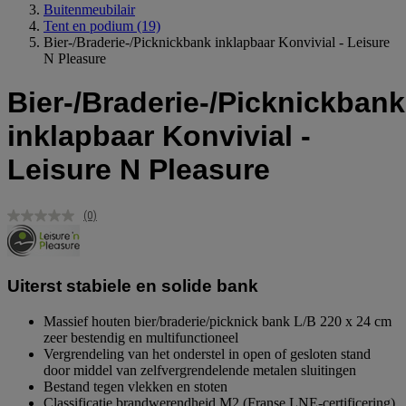
Buitenmeubilair
Tent en podium
(19)
Bier-/Braderie-/Picknickbank inklapbaar Konvivial - Leisure
N Pleasure
Bier-/Braderie-/Picknickbank
inklapbaar Konvivial -
Leisure N Pleasure
(0)
Geen
scorewaarde.
Dezelfde
paginalink.
Uiterst stabiele en solide bank
Massief houten bier/braderie/picknick bank L/B 220 x 24 cm
zeer bestendig en multifunctioneel
Vergrendeling van het onderstel in open of gesloten stand
door middel van zelfvergrendelende metalen sluitingen
Bestand tegen vlekken en stoten
Classificatie brandwerendheid M2 (Franse LNE-certificering)